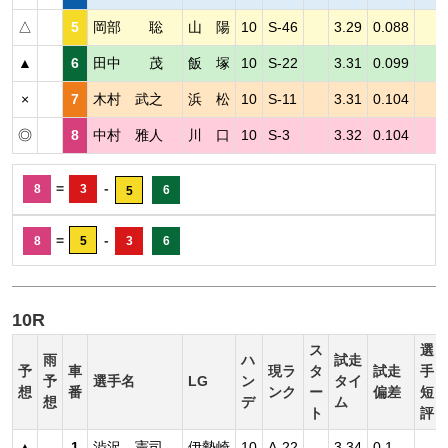
△
5
岡部 聡
山 陽
10
S-46
3.29
0.088
▲
6
田中 茂
飯 塚
10
S-22
3.31
0.099
×
7
木村 武之
浜 松
10
S-11
3.31
0.104
◎
8
中村 雅人
川 口
10
S-3
3.32
0.104
=
-
8
3
6
5
=
-
8
5
3
6
10R
ス
選
雨
ハ
試走
予
車
現ラ
タ
試走
手
予
選手名
LG
ン
タイ
想
番
ンク
ー
偏差
短
想
デ
ム
ト
評
▲
1
渋沢 憲司
伊勢崎
10
A-22
3.34
0.1