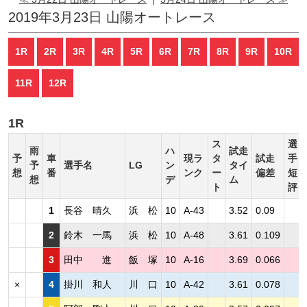
2019年3月23日 山陽オートレース
1R
2R
3R
4R
5R
6R
7R
8R
9R
10R
11R
12R
1R
ス
選
雨
ハ
試走
予
車
現ラ
タ
試走
手
予
選手名
LG
ン
タイ
想
番
ンク
ー
偏差
短
想
デ
ム
ト
評
1
長谷 晴久
浜 松
10
A-43
3.52
0.09
2
鈴木 一馬
浜 松
10
A-48
3.61
0.109
3
田中 進
飯 塚
10
A-16
3.69
0.066
×
4
掛川 和人
川 口
10
A-42
3.61
0.078