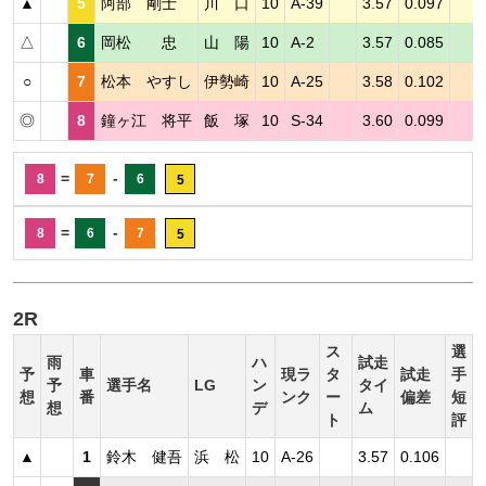
▲
5
阿部 剛士
川 口
10
A-39
3.57
0.097
△
6
岡松 忠
山 陽
10
A-2
3.57
0.085
○
7
松本 やすし
伊勢崎
10
A-25
3.58
0.102
◎
8
鐘ヶ江 将平
飯 塚
10
S-34
3.60
0.099
=
-
8
7
6
5
=
-
8
6
7
5
2R
ス
選
雨
ハ
試走
予
車
現ラ
タ
試走
手
予
選手名
LG
ン
タイ
想
番
ンク
ー
偏差
短
想
デ
ム
ト
評
▲
1
鈴木 健吾
浜 松
10
A-26
3.57
0.106