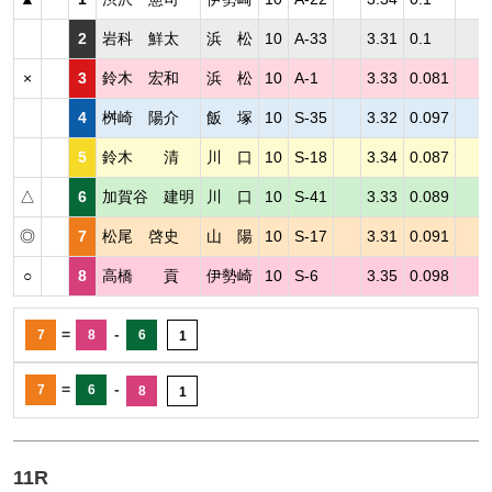
2
岩科 鮮太
浜 松
10
A-33
3.31
0.1
×
3
鈴木 宏和
浜 松
10
A-1
3.33
0.081
4
桝崎 陽介
飯 塚
10
S-35
3.32
0.097
5
鈴木 清
川 口
10
S-18
3.34
0.087
△
6
加賀谷 建明
川 口
10
S-41
3.33
0.089
◎
7
松尾 啓史
山 陽
10
S-17
3.31
0.091
○
8
高橋 貢
伊勢崎
10
S-6
3.35
0.098
=
-
7
8
6
1
=
-
7
6
8
1
11R