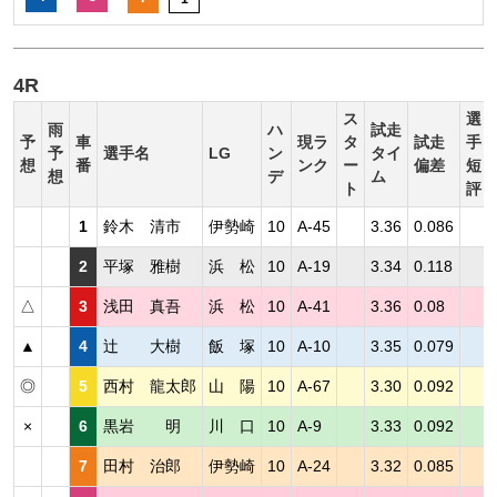
4R
ス
選
雨
ハ
試走
予
車
現ラ
タ
試走
手
予
選手名
LG
ン
タイ
想
番
ンク
ー
偏差
短
想
デ
ム
ト
評
1
鈴木 清市
伊勢崎
10
A-45
3.36
0.086
2
平塚 雅樹
浜 松
10
A-19
3.34
0.118
△
3
浅田 真吾
浜 松
10
A-41
3.36
0.08
▲
4
辻 大樹
飯 塚
10
A-10
3.35
0.079
◎
5
西村 龍太郎
山 陽
10
A-67
3.30
0.092
×
6
黒岩 明
川 口
10
A-9
3.33
0.092
7
田村 治郎
伊勢崎
10
A-24
3.32
0.085