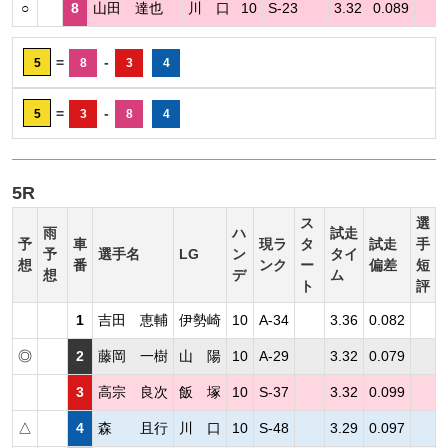
○
8
山田 達也
川 口
10
S-23
3.32
0.089
=
-
5
8
3
4
=
-
5
3
8
4
5R
ス
選
雨
ハ
試走
予
車
現ラ
タ
試走
手
予
選手名
LG
ン
タイ
想
番
ンク
ー
偏差
短
想
デ
ム
ト
評
1
吉田 恵輔
伊勢崎
10
A-34
3.36
0.082
◎
2
藤岡 一樹
山 陽
10
A-29
3.32
0.079
3
高宗 良次
飯 塚
10
S-37
3.32
0.099
△
4
森 且行
川 口
10
S-48
3.29
0.097