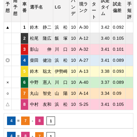
雨
ハ
試走
予
車
現ラ
タ
試走
手
予
選手名
LG
ン
タイ
想
番
ンク
ー
偏差
短
想
デ
ム
ト
評
▲
1
鈴木 静二
浜 松
10
A-30
3.42
0.092
2
松尾 隆広
飯 塚
10
A-12
3.40
0.105
3
影山 伸
川 口
10
A-32
3.41
0.101
◎
4
柴田 健治
浜 松
10
A-27
3.41
0.089
5
鈴木 聡太
伊勢崎
10
A-13
3.38
0.093
×
6
中野 憲人
川 口
10
A-40
3.37
0.089
○
7
丸山 智史
山 陽
10
A-14
3.34
0.09
△
8
中村 友和
浜 松
10
S-25
3.41
0.105
=
-
4
7
8
1
=
-
4
8
7
1