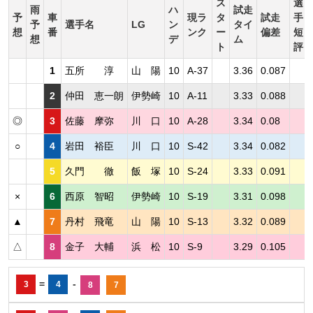
ス
選
雨
ハ
試走
予
車
現ラ
タ
試走
手
予
選手名
LG
ン
タイ
想
番
ンク
ー
偏差
短
想
デ
ム
ト
評
1
五所 淳
山 陽
10
A-37
3.36
0.087
2
仲田 恵一朗
伊勢崎
10
A-11
3.33
0.088
◎
3
佐藤 摩弥
川 口
10
A-28
3.34
0.08
○
4
岩田 裕臣
川 口
10
S-42
3.34
0.082
5
久門 徹
飯 塚
10
S-24
3.33
0.091
×
6
西原 智昭
伊勢崎
10
S-19
3.31
0.098
▲
7
丹村 飛竜
山 陽
10
S-13
3.32
0.089
△
8
金子 大輔
浜 松
10
S-9
3.29
0.105
=
-
3
4
8
7