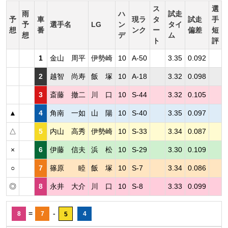
ス
選
雨
ハ
試走
予
車
現ラ
タ
試走
手
予
選手名
LG
ン
タイ
想
番
ンク
ー
偏差
短
想
デ
ム
ト
評
1
金山 周平
伊勢崎
10
A-50
3.35
0.092
2
越智 尚寿
飯 塚
10
A-18
3.32
0.098
3
斎藤 撤二
川 口
10
S-44
3.32
0.105
▲
4
角南 一如
山 陽
10
S-40
3.35
0.097
△
5
内山 高秀
伊勢崎
10
S-33
3.34
0.087
×
6
伊藤 信夫
浜 松
10
S-29
3.30
0.109
○
7
篠原 睦
飯 塚
10
S-7
3.34
0.086
◎
8
永井 大介
川 口
10
S-8
3.33
0.099
=
-
8
7
4
5