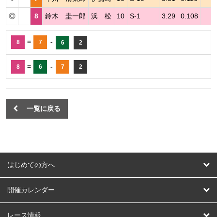
◎
8
鈴木 圭一郎
浜 松
10
S-1
3.29
0.108
=
-
8
7
6
2
=
-
8
6
7
2
一覧に戻る
はじめての方へ
はじめての方へ
開催カレンダー
競輪
レース情報