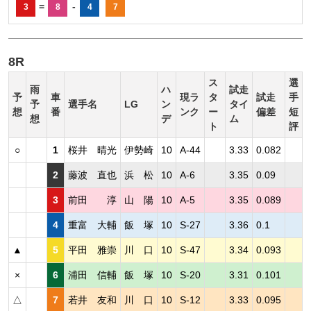
=
-
3
8
4
7
8R
ス
選
雨
ハ
試走
予
車
現ラ
タ
試走
手
予
選手名
LG
ン
タイ
想
番
ンク
ー
偏差
短
想
デ
ム
ト
評
○
1
桜井 晴光
伊勢崎
10
A-44
3.33
0.082
2
藤波 直也
浜 松
10
A-6
3.35
0.09
3
前田 淳
山 陽
10
A-5
3.35
0.089
4
重富 大輔
飯 塚
10
S-27
3.36
0.1
▲
5
平田 雅崇
川 口
10
S-47
3.34
0.093
×
6
浦田 信輔
飯 塚
10
S-20
3.31
0.101
△
7
若井 友和
川 口
10
S-12
3.33
0.095