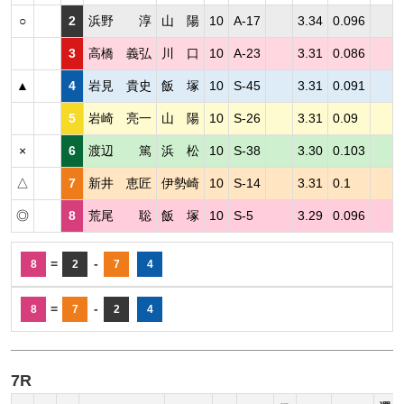
○
2
浜野 淳
山 陽
10
A-17
3.34
0.096
3
高橋 義弘
川 口
10
A-23
3.31
0.086
▲
4
岩見 貴史
飯 塚
10
S-45
3.31
0.091
5
岩崎 亮一
山 陽
10
S-26
3.31
0.09
×
6
渡辺 篤
浜 松
10
S-38
3.30
0.103
△
7
新井 恵匠
伊勢崎
10
S-14
3.31
0.1
◎
8
荒尾 聡
飯 塚
10
S-5
3.29
0.096
=
-
8
2
7
4
=
-
8
7
2
4
7R