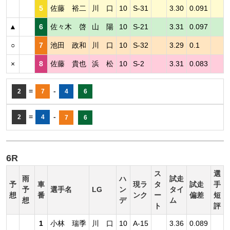
5
佐藤 裕二
川 口
10
S-31
3.30
0.091
▲
6
佐々木 啓
山 陽
10
S-21
3.31
0.097
○
7
池田 政和
川 口
10
S-32
3.29
0.1
×
8
佐藤 貴也
浜 松
10
S-2
3.31
0.083
=
-
2
7
4
6
=
-
2
4
7
6
6R
ス
選
雨
ハ
試走
予
車
現ラ
タ
試走
手
予
選手名
LG
ン
タイ
想
番
ンク
ー
偏差
短
想
デ
ム
ト
評
1
小林 瑞季
川 口
10
A-15
3.36
0.089