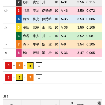
2
秋田 貴弘
川 口
10
A-31
3.56
0.116
◎
3
谷津 圭治
伊勢崎
10
A-46
3.50
0.072
4
鈴木 将光
伊勢崎
10
A-35
3.53
0.086
△
5
長田 恭徳
山 陽
10
A-36
3.50
0.105
6
森谷 隼人
川 口
10
A-3
3.52
0.081
○
7
滝下 隼平
飯 塚
10
A-8
3.54
0.105
×
8
松山 茂靖
浜 松
10
S-36
3.47
0.065
=
-
3
7
5
1
=
-
3
5
7
1
3R
ス
選