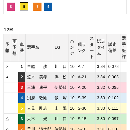
=
-
8
5
7
4
12R
ス
選
雨
ハ
試走
予
車
現ラ
タ
試走
手
予
選手名
LG
ン
タイ
想
番
ンク
ー
偏差
短
想
デ
ム
ト
評
×
1
早船 歩
川 口
10
A-7
3.34
0.078
▲
2
笠木 美孝
浜 松
10
A-21
3.34
0.065
3
三浦 康平
伊勢崎
10
A-20
3.32
0.095
4
別府 敬剛
飯 塚
10
S-39
3.30
0.102
5
人見 剛志
山 陽
10
S-30
3.30
0.111
△
6
大木 光
川 口
10
S-15
3.30
0.097
○
7
早川 清太郎
伊勢崎
10
S-10
3.31
0.116