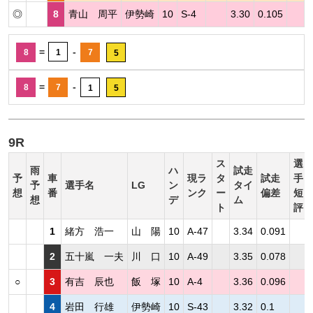
◎
8
青山 周平
伊勢崎
10
S-4
3.30
0.105
=
-
8
1
7
5
=
-
8
7
1
5
9R
ス
選
雨
ハ
試走
予
車
現ラ
タ
試走
手
予
選手名
LG
ン
タイ
想
番
ンク
ー
偏差
短
想
デ
ム
ト
評
1
緒方 浩一
山 陽
10
A-47
3.34
0.091
2
五十嵐 一夫
川 口
10
A-49
3.35
0.078
○
3
有吉 辰也
飯 塚
10
A-4
3.36
0.096
4
岩田 行雄
伊勢崎
10
S-43
3.32
0.1