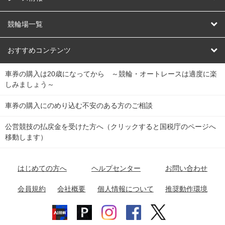
オートレース
レース予想
競輪場一覧
競輪くじ
レース結果
北日本
函館競輪場
青森競輪場
いわき平競輪場
おすすめコンテンツ
車券の購入は20歳になってから ～競輪・オートレースは適度に楽
Dokanto!
キャリーオーバー一覧
関
競輪選手情報
弥彦競輪場
前橋競輪場
取手競輪場
宇都宮競輪場
しみましょう～
東
大宮競輪場
西武園競輪場
京王閣競輪場
立川競輪場
チャリロトプラザ
Perfecta Navi
車券の購入にのめり込む不安のある方のご相談
南
松戸競輪場
千葉競輪場
川崎競輪場
平塚競輪場
公営競技の払戻金を受けた方へ（クリックすると国税庁のページへ
netkeirin
関
移動します）
小田原競輪場
伊東競輪場
静岡競輪場
東
ケイリンガル
中
名古屋競輪場
岐阜競輪場
大垣競輪場
豊橋競輪場
はじめての方へ
ヘルプセンター
お問い合わせ
部
チャリレンジャー
富山競輪場
松阪競輪場
四日市競輪場
会員規約
会社概要
個人情報について
推奨動作環境
競輪場情報
近
福井競輪場
奈良競輪場
向日町競輪場
和歌山競輪場
畿