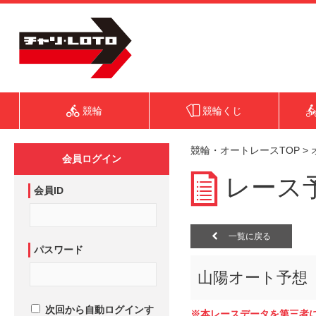
競輪
競輪くじ
競輪・オートレースTOP
>
会員ログイン
レース
会員ID
一覧に戻る
パスワード
山陽オート予想
次回から自動ログインす
※本レースデータを第三者