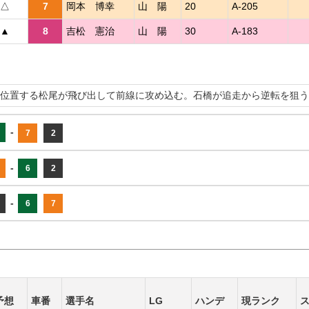
△
7
岡本 博幸
山 陽
20
A-205
▲
8
吉松 憲治
山 陽
30
A-183
に位置する松尾が飛び出して前線に攻め込む。石橋が追走から逆転を狙
-
7
2
-
6
2
-
6
7
予想
車番
選手名
LG
ハンデ
現ランク