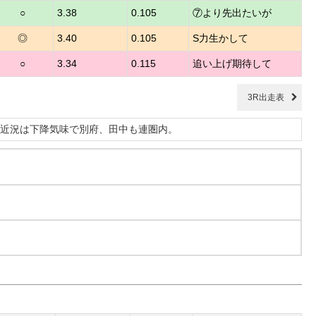
○
3.38
0.105
⑦より先出たいが
◎
3.40
0.105
S力生かして
○
3.34
0.115
追い上げ期待して
3R出走表
、近況は下降気味で別府、田中も連圏内。