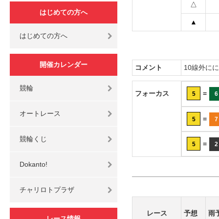
△
はじめての方へ
▲
はじめての方へ
開催カレンダー
コメント
10線外に
競輪
フォーカス
=
5
6
オートレース
=
5
7
競輪くじ
=
5
2
Dokanto!
チャリロトプラザ
レース
予想
雨
レース情報