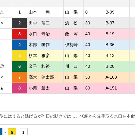
△
1
山本 翔
山 陽
0
B-99
○
2
田中 竜二
浜 松
30
B-37
3
水口 寿治
飯 塚
40
B-19
4
木部 匡作
伊勢崎
40
B-36
5
杉本 雅彦
山 陽
40
B-13
◎
6
金子 和裕
川 口
40
B-20
×
7
高木 健太郎
山 陽
50
A-168
▲
8
小栗 勝太
山 陽
60
A-151
型にはまると逃げるが昨日の動きでは…。40線から先手取る水口を本
-
5
1