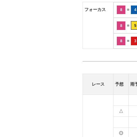
フォーカス
=
8
4
=
8
5
=
8
3
レース
予想
雨
△
◎