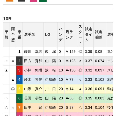
10R
ス
雨
ハ
試走
予
車
現ラ
タ
試走
予
選手名
LG
ン
タイ
選手
想
番
ンク
ー
偏差
想
デ
ム
ト
1
藤川 幸宏
飯 塚
0
A-129
◎
3.39
0.08
逃げ
×
○
2
田方 秀和
山 陽
0
A-125
○
3.37
0.074
イン
▲
3
小林 悠樹
浜 松
10
A-138
◎
3.32
0.097
スピ
▲
4
鈴木 将光
伊勢崎
10
A-77
○
3.33
0.102
S遅
◎
5
山際 真介
川 口
20
A-14
▲
3.36
0.091
動き
○
6
長田 恭徳
山 陽
20
A-56
◎
3.35
0.083
先に
△
×
7
田中 賢
伊勢崎
20
S-37
△
3.34
0.104
後半