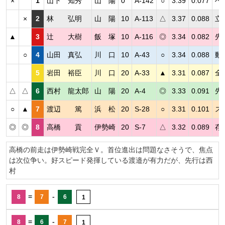
×
1
山下 知秀
山 陽
0
A-142
○
3.39
0.077
ぺ
×
2
林 弘明
山 陽
10
A-113
△
3.37
0.088
立
▲
3
辻 大樹
飯 塚
10
A-116
◎
3.34
0.082
先
○
4
山田 真弘
川 口
10
A-43
○
3.34
0.088
動
5
岩田 裕臣
川 口
20
A-33
▲
3.31
0.087
全
△
△
6
西村 龍太郎
山 陽
20
A-4
◎
3.33
0.091
先
○
▲
7
渡辺 篤
浜 松
20
S-28
○
3.31
0.101
ス
◎
◎
8
高橋 貢
伊勢崎
20
S-7
△
3.32
0.089
存
高橋の前走は伊勢崎戦完全Ｖ。首位進出は問題なさそうで、焦点
は次位争い。好スピード発揮している渡邉が有力だが、先行は西
村
=
-
8
7
6
1
=
-
8
6
7
1