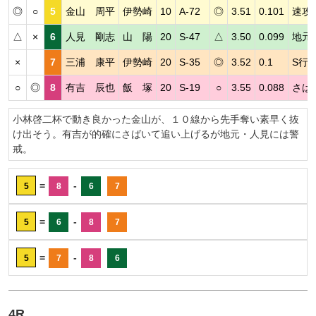
◎
○
5
金山 周平
伊勢崎
10
A-72
◎
3.51
0.101
速攻
△
×
6
人見 剛志
山 陽
20
S-47
△
3.50
0.099
地元
×
7
三浦 康平
伊勢崎
20
S-35
◎
3.52
0.1
S行
○
◎
8
有吉 辰也
飯 塚
20
S-19
○
3.55
0.088
さば
小林啓二杯で動き良かった金山が、１０線から先手奪い素早く抜
け出そう。有吉が的確にさばいて追い上げるが地元・人見には警
戒。
=
-
5
8
6
7
=
-
5
6
8
7
=
-
5
7
8
6
4R