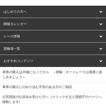
はじめての方へ
はじめての方へ
開催カレンダー
競輪
レース情報
オートレース
レース予想
競輪場一覧
競輪くじ
レース結果
北日本
函館競輪場
青森競輪場
いわき平競輪場
おすすめコンテンツ
車券の購入は20歳になってから ～競輪・オートレースは適度に楽
Dokanto!
キャリーオーバー一覧
関
競輪選手情報
弥彦競輪場
前橋競輪場
取手競輪場
宇都宮競輪場
しみましょう～
東
大宮競輪場
西武園競輪場
京王閣競輪場
立川競輪場
チャリロトプラザ
Perfecta Navi
車券の購入にのめり込む不安のある方のご相談
南
松戸競輪場
千葉競輪場
川崎競輪場
平塚競輪場
公営競技の払戻金を受けた方へ（クリックすると国税庁のページへ
netkeirin
関
移動します）
小田原競輪場
伊東競輪場
静岡競輪場
東