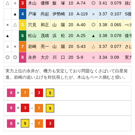
△
○
3
木山 優輝
飯 塚
10
A-74
◎
3.41
0.079
抜け
▲
4
戸塚 尚起
伊勢崎
10
A-119
○
3.37
0.107
S後
×
△
5
穴見 和正
山 陽
20
A-40
◎
3.38
0.065
べテ
▲
6
松山 茂靖
浜 松
20
A-25
▲
3.38
0.078
後半
○
×
7
岩崎 亮一
山 陽
20
S-43
△
3.37
0.077
さば
◎
◎
8
永井 大介
川 口
20
S-9
○
3.34
0.09
実力
実力上位の永井が、機力も安定しており問題なくさばいて白星発
進。岩崎の追い上げを対抗視したが、木山もペース掴むと煩い。
=
-
8
7
3
5
=
-
8
3
7
5
=
-
8
5
7
3