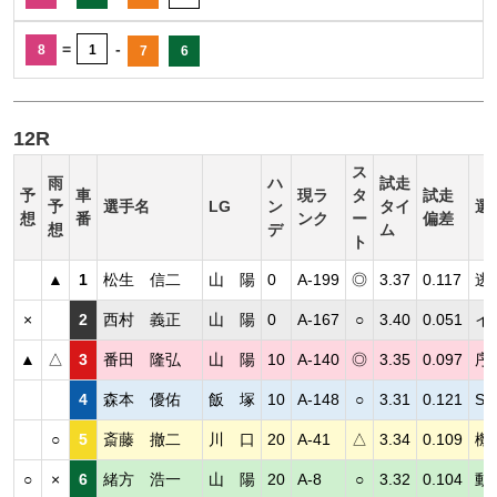
=
-
8
1
7
6
12R
ス
雨
ハ
試走
予
車
現ラ
タ
試走
予
選手名
LG
ン
タイ
選
想
番
ンク
ー
偏差
想
デ
ム
ト
▲
1
松生 信二
山 陽
0
A-199
◎
3.37
0.117
逃
×
2
西村 義正
山 陽
0
A-167
○
3.40
0.051
イ
▲
△
3
番田 隆弘
山 陽
10
A-140
◎
3.35
0.097
序
4
森本 優佑
飯 塚
10
A-148
○
3.31
0.121
S
○
5
斎藤 撤二
川 口
20
A-41
△
3.34
0.109
機
○
×
6
緒方 浩一
山 陽
20
A-8
○
3.32
0.104
動