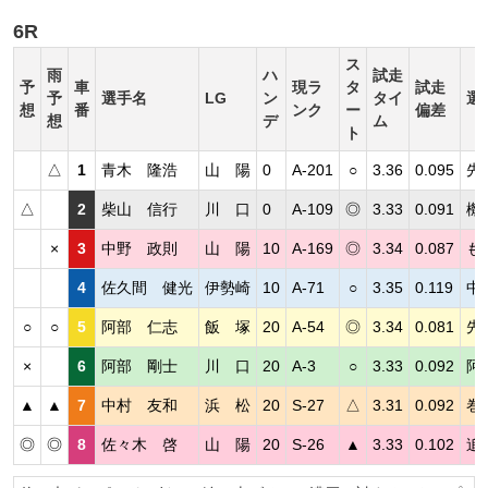
6R
ス
雨
ハ
試走
予
車
現ラ
タ
試走
予
選手名
LG
ン
タイ
選
想
番
ンク
ー
偏差
想
デ
ム
ト
△
1
青木 隆浩
山 陽
0
A-201
○
3.36
0.095
先
△
2
柴山 信行
川 口
0
A-109
◎
3.33
0.091
機
×
3
中野 政則
山 陽
10
A-169
◎
3.34
0.087
も
4
佐久間 健光
伊勢崎
10
A-71
○
3.35
0.119
中
○
○
5
阿部 仁志
飯 塚
20
A-54
◎
3.34
0.081
先
×
6
阿部 剛士
川 口
20
A-3
○
3.33
0.092
阿
▲
▲
7
中村 友和
浜 松
20
S-27
△
3.31
0.092
巻
◎
◎
8
佐々木 啓
山 陽
20
S-26
▲
3.33
0.102
追