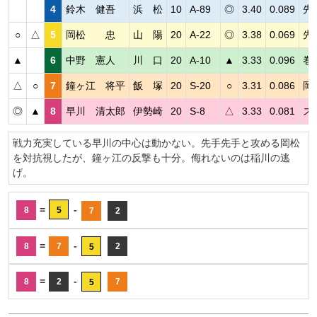
4
鈴木 健吾
浜 松
10
A-89
◎
3.40
0.089
先
○
△
5
岡松 忠
山 陽
20
A-22
◎
3.38
0.069
先
▲
6
中野 憲人
川 口
20
A-10
▲
3.33
0.096
巻
△
○
7
鐘ヶ江 将平
飯 塚
20
S-20
○
3.31
0.086
岡
◎
▲
8
早川 清太郎
伊勢崎
20
S-8
△
3.33
0.081
ス
戦力充実している早川の中心は動かない。先手先手と攻める岡松
を対抗視したが、鐘ヶ江の反撃も十分。侮れないのは稲川の逃
げ。
=
-
8
5
7
2
=
-
8
7
2
5
=
-
8
2
7
5