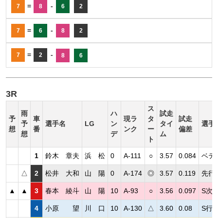
=
-
7
8
6
2
=
-
7
6
8
2
=
-
7
2
8
6
3R
ス
雨
ハ
試走
予
車
現ラ
タ
試走
予
選手名
LG
ン
タイ
選手
想
番
ンク
ー
偏差
想
デ
ム
ト
1
鈴木 章夫
浜 松
0
A-111
○
3.57
0.084
ベテ
△
2
松井 大和
山 陽
0
A-174
◎
3.57
0.119
先行
▲
▲
3
春本 綾斗
山 陽
10
A-93
○
3.56
0.097
S次
4
小原 望
川 口
10
A-130
△
3.60
0.08
S行