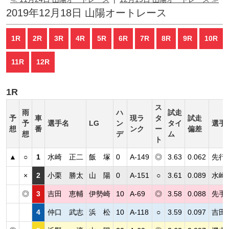
2019年12月18日 山陽オートレース
1R
2R
3R
4R
5R
6R
7R
8R
9R
10R
11R
12R
1R
ス
雨
ハ
試走
予
車
現ラ
タ
試走
予
選手名
LG
ン
タイ
選手
想
番
ンク
ー
偏差
想
デ
ム
ト
▲
○
1
水崎 正二
飯 塚
0
A-149
◎
3.63
0.062
先行
×
2
小栗 勝太
山 陽
0
A-151
○
3.61
0.089
水崎
◎
3
吉田 恵輔
伊勢崎
10
A-69
◎
3.58
0.088
先手
4
仲口 武志
浜 松
10
A-118
○
3.59
0.097
吉田