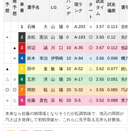
雨
ハ
試走
予
車
現ラ
タ
試走
予
選手名
LG
ン
タイ
選手
想
番
ンク
ー
偏差
想
デ
ム
ト
1
石橋 大
山 陽
0
A-203
○
3.57
0.113
吉松
×
2
吉松 憲治
山 陽
0
A-183
◎
3.60
0.12
先行
▲
3
田辺 誠
川 口
10
A-35
◎
3.67
0.112
低調
×
4
鈴木 幸治
伊勢崎
10
A-94
○
3.66
0.096
機力
▲
5
田中 進
飯 塚
10
A-52
△
3.62
0.077
鋭い
△
○
6
五所 淳
山 陽
20
A-17
◎
3.55
0.091
先行
◎
◎
7
岡部 聡
山 陽
20
S-32
○
3.55
0.085
巧み
○
△
8
佐藤 貴也
浜 松
20
S-5
△
3.52
0.088
実力
本来なら佐藤の独壇場となりそうだが乱調気味で、地元の岡部が
巧さばき発揮して初戦突破か。これらに先手取る五所も好勝負。