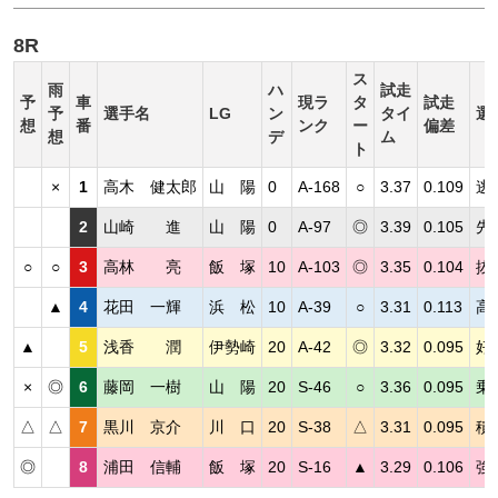
8R
ス
雨
ハ
試走
予
車
現ラ
タ
試走
予
選手名
LG
ン
タイ
選
想
番
ンク
ー
偏差
想
デ
ム
ト
×
1
高木 健太郎
山 陽
0
A-168
○
3.37
0.109
逃
2
山崎 進
山 陽
0
A-97
◎
3.39
0.105
先
○
○
3
高林 亮
飯 塚
10
A-103
◎
3.35
0.104
抜
▲
4
花田 一輝
浜 松
10
A-39
○
3.31
0.113
高
▲
5
浅香 潤
伊勢崎
20
A-42
◎
3.32
0.095
好
×
◎
6
藤岡 一樹
山 陽
20
S-46
○
3.36
0.095
乗
△
△
7
黒川 京介
川 口
20
S-38
△
3.31
0.095
積
◎
8
浦田 信輔
飯 塚
20
S-16
▲
3.29
0.106
強