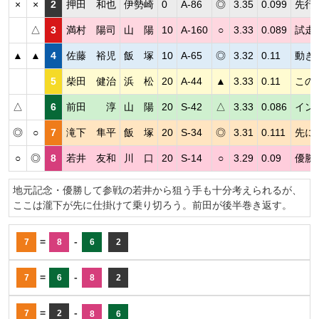
×
×
2
押田 和也
伊勢崎
0
A-86
◎
3.35
0.099
先行
△
3
満村 陽司
山 陽
10
A-160
○
3.33
0.089
試走
▲
▲
4
佐藤 裕児
飯 塚
10
A-65
◎
3.32
0.11
動き
5
柴田 健治
浜 松
20
A-44
▲
3.33
0.11
この
△
6
前田 淳
山 陽
20
S-42
△
3.33
0.086
イン
◎
○
7
滝下 隼平
飯 塚
20
S-34
◎
3.31
0.111
先に
○
◎
8
若井 友和
川 口
20
S-14
○
3.29
0.09
優勝
地元記念・優勝して参戦の若井から狙う手も十分考えられるが、
ここは瀧下が先に仕掛けて乗り切ろう。前田が後半巻き返す。
=
-
7
8
6
2
=
-
7
6
8
2
=
-
7
2
8
6