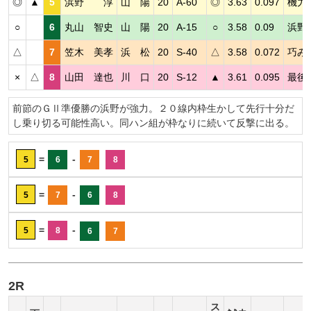
◎
▲
5
浜野 淳
山 陽
20
A-60
◎
3.63
0.097
機力
○
6
丸山 智史
山 陽
20
A-15
○
3.58
0.09
浜野
△
7
笠木 美孝
浜 松
20
S-40
△
3.58
0.072
巧み
×
△
8
山田 達也
川 口
20
S-12
▲
3.61
0.095
最後
前節のＧⅡ準優勝の浜野が強力。２０線内枠生かして先行十分だ
し乗り切る可能性高い。同ハン組が枠なりに続いて反撃に出る。
=
-
5
6
7
8
=
-
5
7
6
8
=
-
5
8
6
7
2R
ス