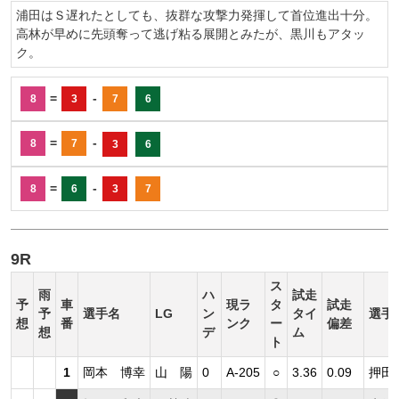
浦田はＳ遅れたとしても、抜群な攻撃力発揮して首位進出十分。
高林が早めに先頭奪って逃げ粘る展開とみたが、黒川もアタッ
ク。
=
-
8
3
7
6
=
-
8
7
3
6
=
-
8
6
3
7
9R
ス
雨
ハ
試走
予
車
現ラ
タ
試走
予
選手名
LG
ン
タイ
選手
想
番
ンク
ー
偏差
想
デ
ム
ト
1
岡本 博幸
山 陽
0
A-205
○
3.36
0.09
押田