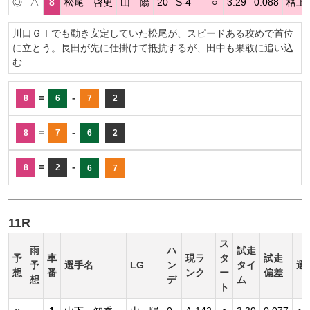
◎
△
8
松尾 啓史
山 陽
20
S-4
○
3.29
0.088
格上
川口ＧⅠでも動き安定していた松尾が、スピードある攻めで首位
に立とう。長田が先に仕掛けて抵抗するが、田中も果敢に追い込
む
=
-
8
6
7
2
=
-
8
7
6
2
=
-
8
2
6
7
11R
ス
雨
ハ
試走
予
車
現ラ
タ
試走
予
選手名
LG
ン
タイ
選
想
番
ンク
ー
偏差
想
デ
ム
ト