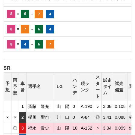
=
-
8
6
7
4
=
-
8
7
6
4
=
-
8
4
6
7
5R
ス
雨
ハ
試走
予
車
現ラ
タ
試走
予
選手名
LG
ン
タイ
選
想
番
ンク
ー
偏差
想
デ
ム
ト
1
斎藤 隆充
山 陽
0
A-190
○
3.35
0.108
伸
×
×
2
稲川 聖也
川 口
0
A-84
◎
3.41
0.088
先
◎
3
福永 貴史
山 陽
10
A-152
○
3.34
0.099
鈴