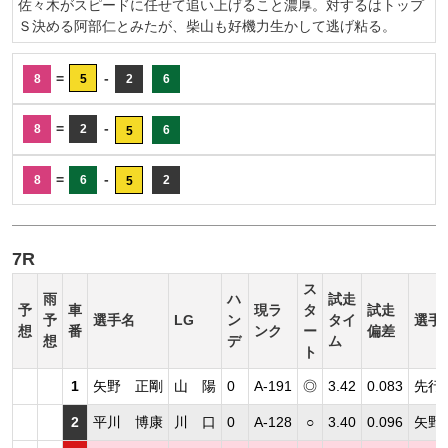
佐々木がスピードに任せて追い上げること濃厚。対するはトップ
Ｓ決める阿部仁とみたが、柴山も好機力生かして逃げ粘る。
=
-
8
5
2
6
=
-
8
2
6
5
=
-
8
6
2
5
7R
ス
雨
ハ
試走
予
車
現ラ
タ
試走
予
選手名
LG
ン
タイ
選手
想
番
ンク
ー
偏差
想
デ
ム
ト
1
矢野 正剛
山 陽
0
A-191
◎
3.42
0.083
先行
2
平川 博康
川 口
0
A-128
○
3.40
0.096
矢野