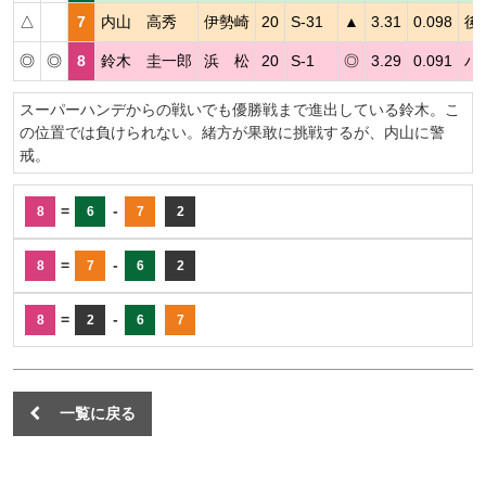
△
7
内山 高秀
伊勢崎
20
S-31
▲
3.31
0.098
後
◎
◎
8
鈴木 圭一郎
浜 松
20
S-1
◎
3.29
0.091
ハ
スーパーハンデからの戦いでも優勝戦まで進出している鈴木。こ
の位置では負けられない。緒方が果敢に挑戦するが、内山に警
戒。
=
-
8
6
7
2
=
-
8
7
6
2
=
-
8
2
6
7
一覧に戻る