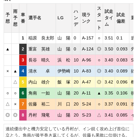
ス
雨
ハ
試走
予
車
現ラ
タ
試走
予
選手名
LG
ン
タイ
選
想
番
ンク
ー
偏差
想
デ
ム
ト
1
稲原 良太郎
山 陽
0
A-157
○
3.51
0.1
逃
▲
2
重富 英雄
山 陽
0
A-124
◎
3.50
0.093
先
3
長谷 晴久
浜 松
10
A-96
○
3.40
0.083
S
×
▲
4
清水 卓
伊勢崎
10
A-83
◎
3.40
0.089
抜
△
5
内山 雄介
飯 塚
20
A-47
◎
3.42
0.096
機
○
○
6
角南 一如
山 陽
20
A-11
▲
3.35
0.106
後
△
×
7
佐藤 裕二
川 口
20
S-24
○
3.37
0.091
攻
◎
◎
8
丹村 飛竜
山 陽
20
S-23
△
3.41
0.085
イ
連続優出中と機力安定している丹村が、イン鋭く攻め上げ首位に
立とう。角南が後半巻き返してくるが、佐藤も果敢に仕掛ける。