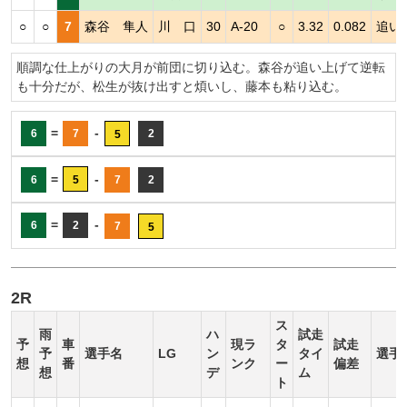
○
○
7
森谷 隼人
川 口
30
A-20
○
3.32
0.082
追い
順調な仕上がりの大月が前団に切り込む。森谷が追い上げて逆転
も十分だが、松生が抜け出すと煩いし、藤本も粘り込む。
=
-
6
7
2
5
=
-
6
5
7
2
=
-
6
2
7
5
2R
ス
雨
ハ
試走
予
車
現ラ
タ
試走
予
選手名
LG
ン
タイ
選手
想
番
ンク
ー
偏差
想
デ
ム
ト