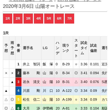
2020年3月6日 山陽オートレース
1R
2R
3R
4R
5R
6R
7R
1R
ス
雨
ハ
試走
予
車
現ラ
タ
試走
予
選手名
LG
ン
タイ
選手
想
番
ンク
ー
偏差
想
デ
ム
ト
1
井上 智詞
飯 塚
0
B-29
○
3.36
0.101
近況
×
×
2
藤本 剛
山 陽
0
B-34
◎
3.41
0.094
先行
▲
3
岩永 清文
山 陽
10
B-31
△
3.40
0.076
S遅
▲
4
川原 剛
川 口
10
A-122
◎
3.34
0.09
先行
△
◎
5
松生 信二
山 陽
10
A-199
○
3.34
0.09
カマ
◎
△
6
大月 渉
伊勢崎
20
A-81
○
3.33
0.104
順調