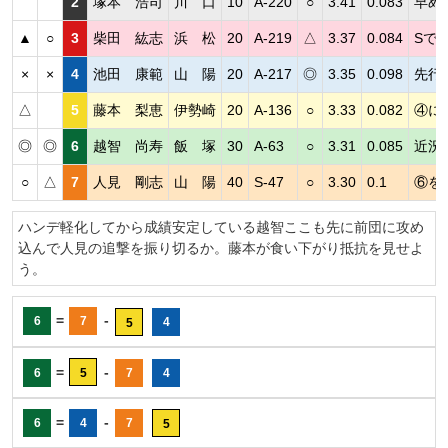
2
塚本 浩司
川 口
10
A-220
○
3.41
0.083
早め
▲
○
3
柴田 紘志
浜 松
20
A-219
△
3.37
0.084
Sで
×
×
4
池田 康範
山 陽
20
A-217
◎
3.35
0.098
先行
△
5
藤本 梨恵
伊勢崎
20
A-136
○
3.33
0.082
④に
◎
◎
6
越智 尚寿
飯 塚
30
A-63
○
3.31
0.085
近況
○
△
7
人見 剛志
山 陽
40
S-47
○
3.30
0.1
⑥を
ハンデ軽化してから成績安定している越智ここも先に前団に攻め
込んで人見の追撃を振り切るか。藤本が食い下がり抵抗を見せよ
う。
=
-
6
7
4
5
=
-
6
5
7
4
=
-
6
4
7
5