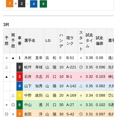
=
-
7
2
4
6
3R
ス
雨
ハ
試走
予
車
現ラ
タ
試走
予
選手名
LG
ン
タイ
選手
想
番
ンク
ー
偏差
想
デ
ム
ト
○
▲
1
木村 直幸
浜 松
0
B-51
○
3.38
0.08
逃げ
△
2
畦坪 孝雄
山 陽
10
A-221
◎
3.35
0.096
先行
▲
○
3
石井 大志
川 口
10
B-1
○
3.32
0.103
伸び
4
山下 知秀
山 陽
10
A-142
△
3.35
0.082
大外
△
5
中野 政則
山 陽
20
A-169
○
3.34
0.088
⑦に
×
◎
6
中山 透
川 口
30
A-27
○
3.31
0.102
S遅
◎
×
7
前田 淳
山 陽
30
S-42
◎
3.31
0.097
先行