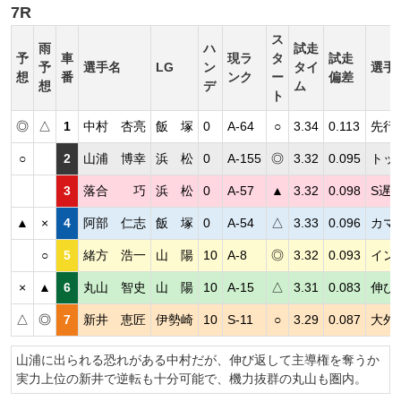
7R
ス
雨
ハ
試走
予
車
現ラ
タ
試走
予
選手名
LG
ン
タイ
選手
想
番
ンク
ー
偏差
想
デ
ム
ト
◎
△
1
中村 杏亮
飯 塚
0
A-64
○
3.34
0.113
先行
○
2
山浦 博幸
浜 松
0
A-155
◎
3.32
0.095
トッ
3
落合 巧
浜 松
0
A-57
▲
3.32
0.098
S遅
▲
×
4
阿部 仁志
飯 塚
0
A-54
△
3.33
0.096
カマ
○
5
緒方 浩一
山 陽
10
A-8
◎
3.32
0.093
イン
×
▲
6
丸山 智史
山 陽
10
A-15
△
3.31
0.083
伸び
△
◎
7
新井 恵匠
伊勢崎
10
S-11
○
3.29
0.087
大外
山浦に出られる恐れがある中村だが、伸び返して主導権を奪うか
実力上位の新井で逆転も十分可能で、機力抜群の丸山も圏内。