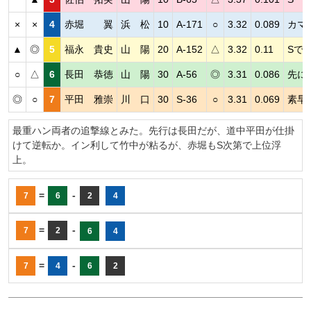
×
×
4
赤堀 翼
浜 松
10
A-171
○
3.32
0.089
カマ
▲
◎
5
福永 貴史
山 陽
20
A-152
△
3.32
0.11
Sで
○
△
6
長田 恭徳
山 陽
30
A-56
◎
3.31
0.086
先に
◎
○
7
平田 雅崇
川 口
30
S-36
○
3.31
0.069
素早
最重ハン両者の追撃線とみた。先行は長田だが、道中平田が仕掛
けて逆転か。イン利して竹中が粘るが、赤堀もS次第で上位浮
上。
=
-
7
6
2
4
=
-
7
2
6
4
=
-
7
4
6
2