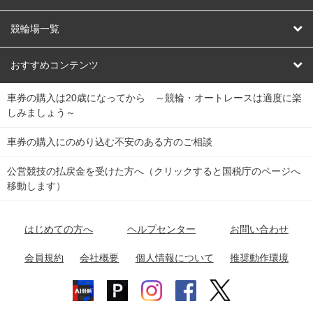
オートレース
レース予想
競輪場一覧
競輪くじ
レース結果
北日本
函館競輪場
青森競輪場
いわき平競輪場
おすすめコンテンツ
車券の購入は20歳になってから ～競輪・オートレースは適度に楽
Dokanto!
キャリーオーバー一覧
関
競輪選手情報
弥彦競輪場
前橋競輪場
取手競輪場
宇都宮競輪場
しみましょう～
東
大宮競輪場
西武園競輪場
京王閣競輪場
立川競輪場
チャリロトプラザ
Perfecta Navi
車券の購入にのめり込む不安のある方のご相談
南
松戸競輪場
千葉競輪場
川崎競輪場
平塚競輪場
公営競技の払戻金を受けた方へ（クリックすると国税庁のページへ
netkeirin
関
移動します）
小田原競輪場
伊東競輪場
静岡競輪場
東
ケイリンガル
中
名古屋競輪場
岐阜競輪場
大垣競輪場
豊橋競輪場
はじめての方へ
ヘルプセンター
お問い合わせ
部
チャリレンジャー
富山競輪場
松阪競輪場
四日市競輪場
会員規約
会社概要
個人情報について
推奨動作環境
競輪場情報
近
福井競輪場
奈良競輪場
向日町競輪場
和歌山競輪場
畿