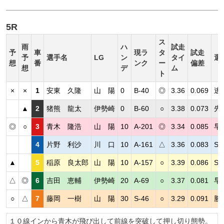
5R
ス
雨
ハ
試走
予
車
現ラ
タ
試走
予
選手名
LG
ン
タイ
選
想
番
ンク
ー
偏差
想
デ
ム
ト
×
×
1
安東 久隆
山 陽
0
B-40
◎
3.36
0.069
逃
▲
2
猪熊 龍太
伊勢崎
0
B-60
○
3.38
0.073
先
◎
○
3
青木 隆浩
山 陽
10
A-201
◎
3.34
0.085
早
4
片野 利沙
川 口
10
A-161
△
3.36
0.083
S
▲
5
稲原 良太郎
山 陽
10
A-157
○
3.39
0.086
S
△
◎
6
吉田 恵輔
伊勢崎
20
A-69
○
3.37
0.081
早
○
△
7
藤岡 一樹
山 陽
30
S-46
○
3.29
0.091
勝
１０線インから青木が飛び出して前線を突破して押し切り態勢。