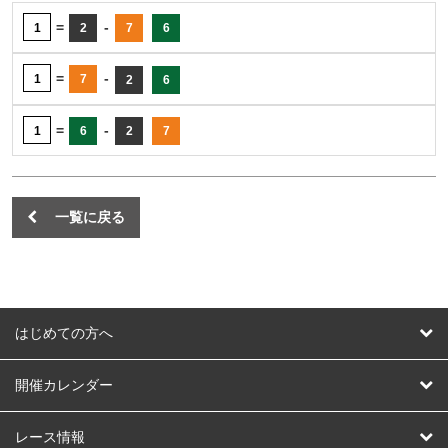
=
-
1
2
7
6
=
-
1
7
2
6
=
-
1
6
2
7
一覧に戻る
はじめての方へ
はじめての方へ
開催カレンダー
競輪
レース情報