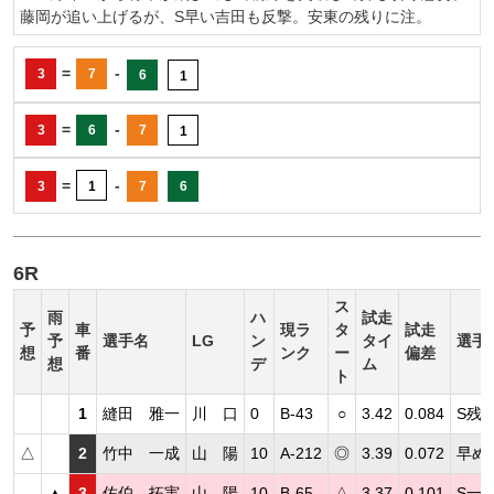
藤岡が追い上げるが、S早い吉田も反撃。安東の残りに注。
=
-
3
7
6
1
=
-
3
6
7
1
=
-
3
1
7
6
6R
ス
雨
ハ
試走
予
車
現ラ
タ
試走
予
選手名
LG
ン
タイ
選手
想
番
ンク
ー
偏差
想
デ
ム
ト
1
縫田 雅一
川 口
0
B-43
○
3.42
0.084
S残
△
2
竹中 一成
山 陽
10
A-212
◎
3.39
0.072
早め
▲
3
佐伯 拓実
山 陽
10
B-65
△
3.37
0.101
S一