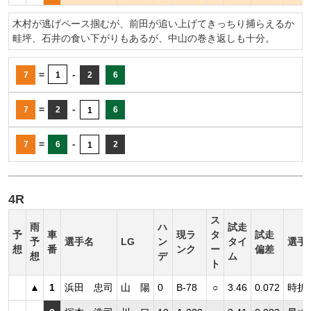
木村が逃げペース掴むが、前田が追い上げてきっちり捕らえるか
畦坪、石井の食い下がりもあるが、中山の巻き返しも十分。
=
-
7
1
2
6
=
-
7
2
6
1
=
-
7
6
2
1
4R
ス
雨
ハ
試走
予
車
現ラ
タ
試走
予
選手名
LG
ン
タイ
選手
想
番
ンク
ー
偏差
想
デ
ム
ト
▲
1
浜田 忠司
山 陽
0
B-78
○
3.46
0.072
時折