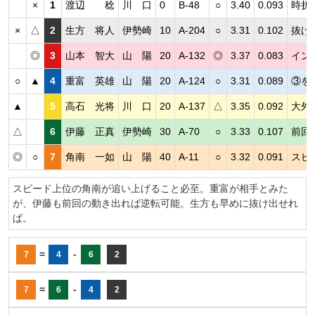
×
1
渡辺 稔
川 口
0
B-48
○
3.40
0.093
時折
×
△
2
生方 将人
伊勢崎
10
A-204
○
3.31
0.102
抜け
◎
3
山本 智大
山 陽
20
A-132
◎
3.37
0.083
イン
○
▲
4
重富 英雄
山 陽
20
A-124
○
3.31
0.089
③を
▲
5
高石 光将
川 口
20
A-137
△
3.35
0.092
大外
△
6
伊藤 正真
伊勢崎
30
A-70
○
3.33
0.107
前回
◎
○
7
角南 一如
山 陽
40
A-11
○
3.32
0.091
スピ
スピード上位の角南が追い上げること必至。重富が相手とみた
が、伊藤も前回の動き出れば逆転可能。生方も早めに抜け出せれ
ば。
=
-
7
4
6
2
=
-
7
6
4
2