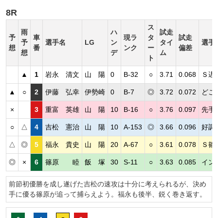
8R
ス
雨
ハ
試走
予
車
現ラ
タ
試走
予
選手名
LG
ン
タイ
選手
想
番
ンク
ー
偏差
想
デ
ム
ト
▲
1
岩永 清文
山 陽
0
B-32
○
3.71
0.068
Ｓ遅
▲
○
2
伊藤 弘幸
伊勢崎
0
B-7
◎
3.72
0.072
どこ
×
3
重富 英雄
山 陽
10
B-16
○
3.76
0.097
先手
○
△
4
吉松 憲治
山 陽
10
A-153
◎
3.66
0.096
好調
△
◎
5
福永 貴史
山 陽
20
A-67
○
3.61
0.078
Ｓ篠
◎
×
6
篠原 睦
飯 塚
30
S-11
○
3.63
0.085
イン
前節初優勝を成し遂げた吉松の速攻は十分に考えられるが、決め
手に優る篠原が追って捕らえよう。福永も後半、鋭く巻き返す。