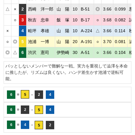
△
×
2
西崎 洋一郎
山 陽
10
B-51
◎
3.66
0.099
悪
○
3
秋吉 忠幸
飯 塚
10
B-17
○
3.68
0.082
試
×
4
畦坪 孝雄
山 陽
10
A-224
△
3.66
0.114
秋
○
◎
5
池浦 一博
山 陽
20
A-191
○
3.70
0.081
澁
◎
△
6
渋沢 憲司
伊勢崎
30
A-51
○
3.66
0.104
格
パッとしないメンバーで難解な一戦。実力を重視して澁澤を本命
に推したが、リズムは良くない。ハンデ差生かす池浦で逆転可
能。
=
-
6
5
2
4
=
-
6
2
4
5
=
-
6
4
2
5