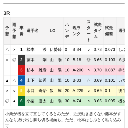
3R
ス
雨
ハ
試走
予
車
現ラ
タ
試走
予
選手名
LG
ン
タイ
選手
想
番
ンク
ー
偏差
想
デ
ム
ト
△
×
1
松本 渉
伊勢崎
0
B-84
○
3.73
0.073
しぶ
○
◎
2
藤本 剛
山 陽
10
B-18
◎
3.66
0.103
Ｓ決
3
杉本 雅彦
山 陽
10
A-200
○
3.70
0.087
枠な
▲
△
4
山下 知秀
山 陽
10
B-33
△
3.69
0.101
カマ
×
○
5
水口 寿治
飯 塚
20
A-229
○
3.69
0.1
後半
◎
▲
6
小栗 勝太
山 陽
30
A-74
○
3.65
0.095
機を
小栗が機を立て直してくるとみたが、近況動き悪くない藤本がす
んなり抜け出し勝ち切る場面も。ただ、松本はしぶとく粘り込み
可