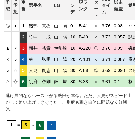
予
車
現ラ
タ
試走
予
選手名
LG
ン
タイ
選手
想
番
ンク
ー
偏差
想
デ
ム
ト
◎
▲
1
磯部 真樹
山 陽
0
B-41
○
3.76
0.08
ハイ
2
竹中 一成
山 陽
10
B-40
○
3.73
0.057
試走
▲
×
3
新井 裕貴
伊勢崎
10
A-220
◎
3.76
0.09
磯部
×
○
4
林 弘明
山 陽
20
A-131
○
3.71
0.087
巻き
○
△
5
人見 剛志
山 陽
30
A-88
◎
3.69
0.098
スピ
△
◎
6
別府 敬剛
飯 塚
30
S-38
○
3.61
0.1
格上
逃げ展開ならペース上がる磯部が本命。ただ、人見がスピード生
かして追い上げてきそうだし、別府も動き自体に問題なく好勝
負。
=
-
1
5
6
4