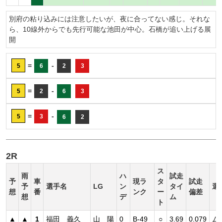
別府の粘り込みには注意したいが、夜に合ってない感じ。それな
ら、10線外からでも先行可能な池田が中心。石橋が追い上げる展
開
=
-
5
6
2
3
=
-
5
2
6
3
=
-
5
3
6
2
2R
ス
雨
ハ
試走
予
車
現ラ
タ
試走
予
選手名
LG
ン
タイ
選
想
番
ンク
ー
偏差
想
デ
ム
ト
▲
▲
1
福田 義久
山 陽
0
B-49
○
3.69
0.079
ム