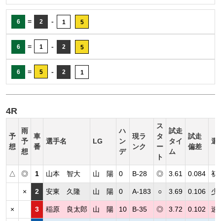
=
-
6
2
1
5
=
-
6
1
2
5
=
-
6
5
2
1
4R
ス
雨
ハ
試走
予
車
現ラ
タ
試走
予
選手名
LG
ン
タイ
選
想
番
ンク
ー
偏差
想
デ
ム
ト
△
◎
1
山本 智大
山 陽
0
B-28
◎
3.61
0.084
初
×
2
安東 久隆
山 陽
0
A-183
○
3.69
0.106
少
×
3
稲原 良太郎
山 陽
10
B-35
◎
3.72
0.102
速