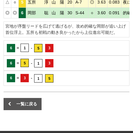
△
○
5
五所 淳
山 陽
20
A-7
◎
3.63
0.083
夜に
◎
◎
6
岡部 聡
山 陽
30
S-44
○
3.60
0.091
的確
宮地が序盤リードを広げて逃げるが、攻め的確な岡部が追い上げ
首位浮上。五所も初戦の動き良かったから上位進出可能だ。
=
-
6
1
3
5
=
-
6
5
3
1
=
-
6
3
1
5
一覧に戻る