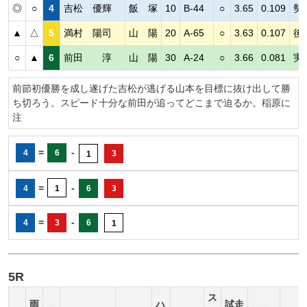
◎
○
4
吉松 優輝
飯 塚
10
B-44
○
3.65
0.109
勢
▲
△
5
満村 陽司
山 陽
20
A-65
○
3.63
0.107
後
○
▲
6
前田 淳
山 陽
30
A-24
○
3.66
0.081
実
前節初優勝を成し遂げた吉松が逃げる山本を目標に抜け出して勝
ち切ろう。スピード十分な前田が追ってどこまで迫るか。稲原に
注
=
-
4
6
3
1
=
-
4
1
6
3
=
-
4
3
6
1
5R
ス
雨
ハ
試走