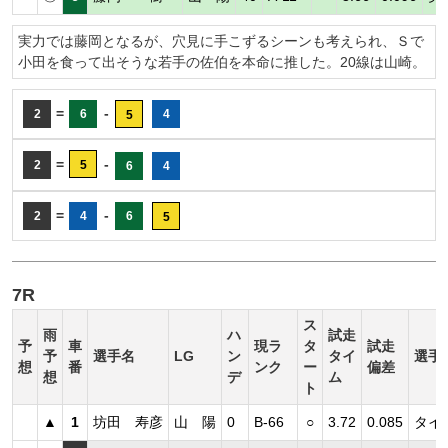
実力では藤岡となるが、穴見に手こずるシーンも考えられ、Ｓで
小田を食って出そうな若手の佐伯を本命に推した。20線は山崎。
=
-
2
6
4
5
=
-
2
5
6
4
=
-
2
4
6
5
7R
ス
雨
ハ
試走
予
車
現ラ
タ
試走
予
選手名
LG
ン
タイ
選手
想
番
ンク
ー
偏差
想
デ
ム
ト
▲
1
坊田 寿彦
山 陽
0
B-66
○
3.72
0.085
タイ