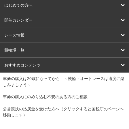
はじめての方へ
はじめての方へ
開催カレンダー
競輪
レース情報
オートレース
レース予想
競輪場一覧
競輪くじ
レース結果
北日本
函館競輪場
青森競輪場
いわき平競輪場
おすすめコンテンツ
車券の購入は20歳になってから ～競輪・オートレースは適度に楽
Dokanto!
キャリーオーバー一覧
関
競輪選手情報
弥彦競輪場
前橋競輪場
取手競輪場
宇都宮競輪場
しみましょう～
東
大宮競輪場
西武園競輪場
京王閣競輪場
立川競輪場
チャリロトプラザ
Perfecta Navi
車券の購入にのめり込む不安のある方のご相談
南
松戸競輪場
千葉競輪場
川崎競輪場
平塚競輪場
公営競技の払戻金を受けた方へ（クリックすると国税庁のページへ
netkeirin
関
移動します）
小田原競輪場
伊東競輪場
静岡競輪場
東
ケイリンガル