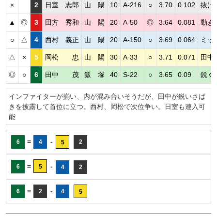
×
2
日室 志郎
山 陽
10
A-216
○
3.70
0.102
抜け
▲
◎
3
田方 秀和
山 陽
20
A-50
◎
3.64
0.081
動き
○
△
4
西村 義正
山 陽
20
A-150
○
3.69
0.064
ミッ
△
×
5
岡松 忠
山 陽
30
A-33
○
3.71
0.071
田中
◎
○
6
田中 茂
飯 塚
40
S-22
○
3.65
0.09
鋭く
インファイターが揃い、内が混み合いそうだが、田中が鋭いさば
きを披露して首位に立つ。西村、岡松で次位争い。日室も連入可
能
=
-
6
4
2
5
=
-
6
5
4
2
=
-
6
2
4
5