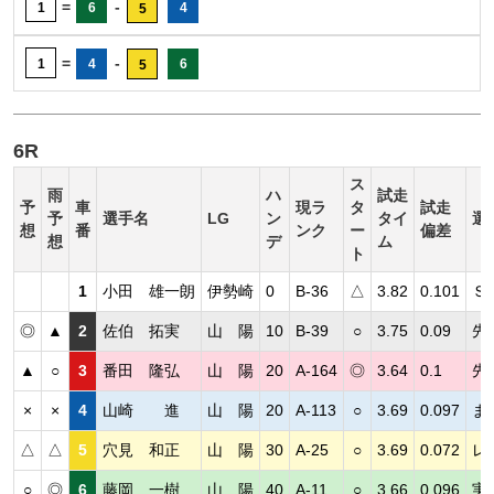
=
-
1
6
4
5
=
-
1
4
6
5
6R
ス
雨
ハ
試走
予
車
現ラ
タ
試走
予
選手名
LG
ン
タイ
選
想
番
ンク
ー
偏差
想
デ
ム
ト
1
小田 雄一朗
伊勢崎
0
B-36
△
3.82
0.101
Ｓ
◎
▲
2
佐伯 拓実
山 陽
10
B-39
○
3.75
0.09
先
▲
○
3
番田 隆弘
山 陽
20
A-164
◎
3.64
0.1
先
×
×
4
山崎 進
山 陽
20
A-113
○
3.69
0.097
ま
△
△
5
穴見 和正
山 陽
30
A-25
○
3.69
0.072
レ
○
◎
6
藤岡 一樹
山 陽
40
A-11
○
3.66
0.096
実