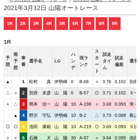
2021年3月12日 山陽オートレース
1R
2R
3R
4R
5R
6R
7R
8R
9R
1R
ス
雨
ハ
試走
予
車
現ラ
タ
試走
予
選手名
LG
ン
タイ
選手
想
番
ンク
ー
偏差
想
デ
ム
ト
▲
1
松村 真
伊勢崎
0
B-68
○
3.76
0.102
別府
△
○
2
別府 末彦
山 陽
0
B-57
◎
3.71
0.102
Ｓ一
×
△
3
岡本 信一
山 陽
10
A-198
○
3.68
0.093
突っ
▲
4
野沢 守弘
伊勢崎
10
B-2
△
3.73
0.088
夜は
◎
◎
5
池田 康範
山 陽
10
A-219
◎
3.69
0.093
Ｓ決
○
×
6
石橋 大
山 陽
30
A-97
○
3.64
0.099
池田