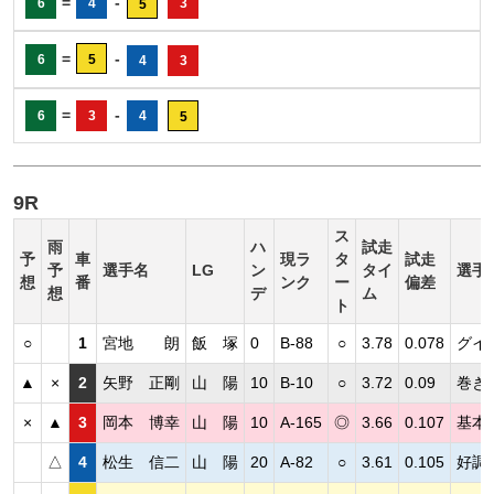
=
-
6
4
3
5
=
-
6
5
4
3
=
-
6
3
4
5
9R
ス
雨
ハ
試走
予
車
現ラ
タ
試走
予
選手名
LG
ン
タイ
選手
想
番
ンク
ー
偏差
想
デ
ム
ト
○
1
宮地 朗
飯 塚
0
B-88
○
3.78
0.078
グイ
▲
×
2
矢野 正剛
山 陽
10
B-10
○
3.72
0.09
巻き
×
▲
3
岡本 博幸
山 陽
10
A-165
◎
3.66
0.107
基本
△
4
松生 信二
山 陽
20
A-82
○
3.61
0.105
好調