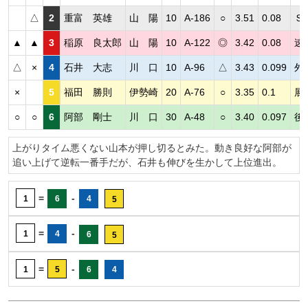
△
2
重富 英雄
山 陽
10
A-186
○
3.51
0.08
Ｓ
▲
▲
3
稲原 良太郎
山 陽
10
A-122
◎
3.42
0.08
速
△
×
4
石井 大志
川 口
10
A-96
△
3.43
0.099
外
×
5
福田 勝則
伊勢崎
20
A-76
○
3.35
0.1
展
○
○
6
阿部 剛士
川 口
30
A-48
○
3.40
0.097
後
上がりタイム悪くない山本が押し切るとみた。動き良好な阿部が
追い上げて逆転一番手だが、石井も伸びを生かして上位進出。
=
-
1
6
4
5
=
-
1
4
6
5
=
-
1
5
6
4