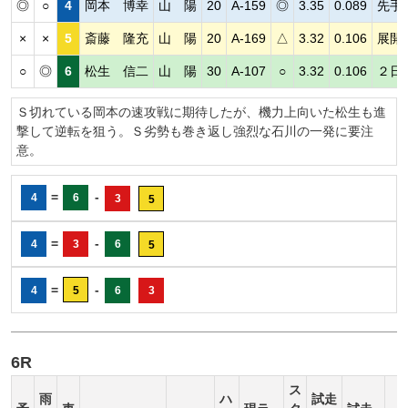
◎
○
4
岡本 博幸
山 陽
20
A-159
◎
3.35
0.089
先手
×
×
5
斎藤 隆充
山 陽
20
A-169
△
3.32
0.106
展開
○
◎
6
松生 信二
山 陽
30
A-107
○
3.32
0.106
２日
Ｓ切れている岡本の速攻戦に期待したが、機力上向いた松生も進
撃して逆転を狙う。Ｓ劣勢も巻き返し強烈な石川の一発に要注
意。
=
-
4
6
3
5
=
-
4
3
6
5
=
-
4
5
6
3
6R
ス
雨
ハ
試走