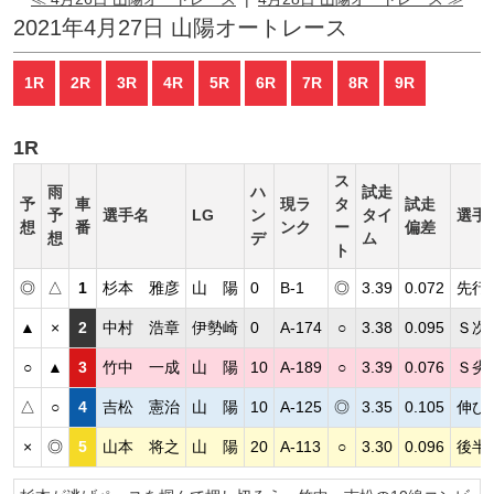
2021年4月27日 山陽オートレース
1R
2R
3R
4R
5R
6R
7R
8R
9R
1R
ス
雨
ハ
試走
予
車
現ラ
タ
試走
予
選手名
LG
ン
タイ
選手
想
番
ンク
ー
偏差
想
デ
ム
ト
◎
△
1
杉本 雅彦
山 陽
0
B-1
◎
3.39
0.072
先行
▲
×
2
中村 浩章
伊勢崎
0
A-174
○
3.38
0.095
Ｓ次
○
▲
3
竹中 一成
山 陽
10
A-189
○
3.39
0.076
Ｓ劣
△
○
4
吉松 憲治
山 陽
10
A-125
◎
3.35
0.105
伸び
×
◎
5
山本 将之
山 陽
20
A-113
○
3.30
0.096
後半