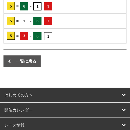
=
-
5
6
3
1
=
-
5
1
6
3
=
-
5
3
6
1
一覧に戻る
はじめての方へ
はじめての方へ
開催カレンダー
競輪
レース情報