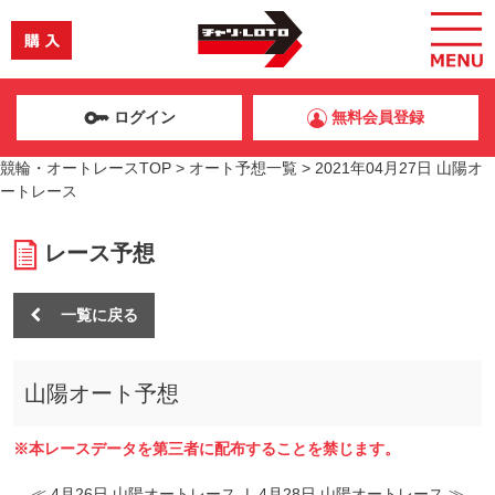
ログイン
無料会員登録
競輪・オートレースTOP
>
オート予想一覧
>
2021年04月27日 山陽オ
ートレース
レース予想
一覧に戻る
山陽オート予想
※本レースデータを第三者に配布することを禁じます。
≪ 4月26日 山陽オートレース
|
4月28日 山陽オートレース ≫