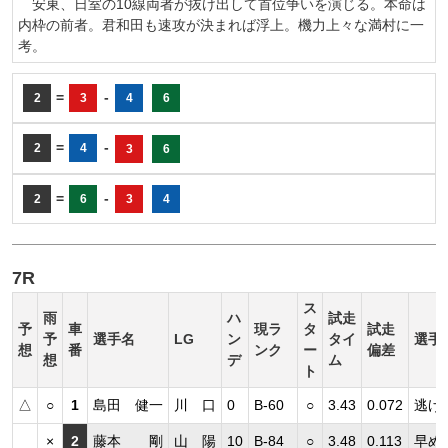
安東、日室の10線両者が抜け出して首位争いを演じる。本命は
内枠の前者。君和田も速攻が決まれば浮上。機力上々な満村に一
考。
=
-
2
3
4
6
=
-
2
4
3
6
=
-
2
6
3
4
7R
ス
雨
ハ
試走
予
車
現ラ
タ
試走
予
選手名
LG
ン
タイ
選手
想
番
ンク
ー
偏差
想
デ
ム
ト
△
○
1
島田 健一
川 口
0
B-60
○
3.43
0.072
逃げ
×
2
藤本 剛
山 陽
10
B-84
○
3.48
0.113
早め