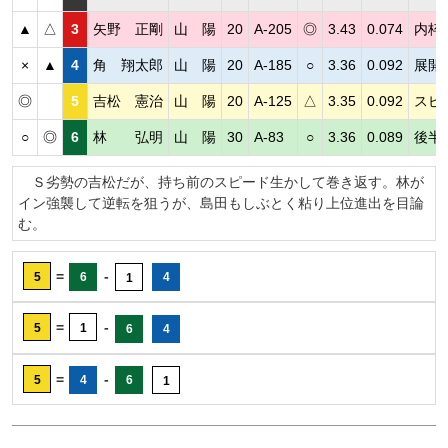
▲
△
3
矢野 正剛
山 陽
20
A-205
◎
3.43
0.074
内枠
×
▲
4
角 翔太郎
山 陽
20
A-185
○
3.36
0.092
展開
◎
5
吉松 憲治
山 陽
20
A-125
△
3.35
0.092
スピ
○
◎
6
林 弘明
山 陽
30
A-83
○
3.36
0.089
後半
Ｓ劣勢の吉松だが、持ち前のスピード生かして巻き返す。林が
イン強襲して逆転を狙うが、島田もしぶとく粘り上位進出を目論
む。
=
-
5
6
4
1
=
-
5
1
6
4
=
-
5
4
6
1