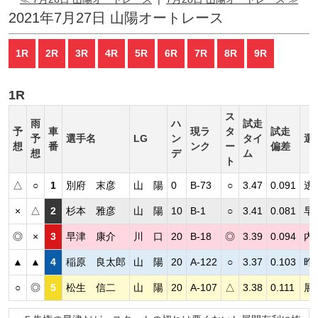
2021年7月27日 山陽オートレース
1R
2R
3R
4R
5R
6R
7R
8R
9R
1R
ス
雨
ハ
試走
予
車
現ラ
タ
試走
予
選手名
LG
ン
タイ
選
想
番
ンク
ー
偏差
想
デ
ム
ト
△
○
1
別府 末彦
山 陽
0
B-73
○
3.47
0.091
逃
×
△
2
杉本 雅彦
山 陽
10
B-1
○
3.41
0.081
早
◎
×
3
早津 康介
川 口
20
B-18
◎
3.39
0.094
内
▲
▲
4
稲原 良太郎
山 陽
20
A-122
○
3.37
0.103
昨
○
◎
5
松生 信二
山 陽
20
A-107
△
3.38
0.111
展