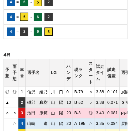
=
-
4
6
2
5
=
-
4
5
6
2
=
-
4
2
6
5
4R
ス
雨
ハ
試走
予
車
現ラ
タ
試走
予
選手名
LG
ン
タイ
選手
想
番
ンク
ー
偏差
想
デ
ム
ト
◎
◎
1
信沢 綾乃
川 口
0
B-79
○
3.38
0.101
展開
▲
2
磯部 真樹
山 陽
10
B-52
○
3.38
0.071
Ｓ食
○
○
3
池田 康範
山 陽
20
B-3
◎
3.40
0.081
内枠
△
4
山崎 進
山 陽
20
A-195
△
3.35
0.094
展開