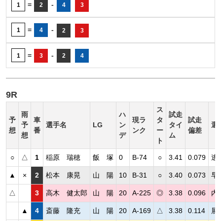
=
-
1
2
4
3
=
-
1
4
2
3
=
-
1
3
2
4
9R
ス
雨
ハ
試走
予
車
現ラ
タ
試走
予
選手名
LG
ン
タイ
選
想
番
ンク
ー
偏差
想
デ
ム
ト
○
△
1
稲原 瑞穂
飯 塚
0
B-74
○
3.41
0.079
逃
▲
×
2
松本 康晃
山 陽
10
B-31
○
3.40
0.073
早
△
3
高木 健太郎
山 陽
20
A-225
◎
3.38
0.096
内
▲
4
斎藤 隆充
山 陽
20
A-169
△
3.38
0.114
展