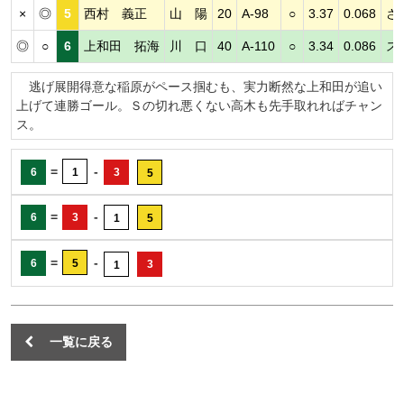
×
◎
5
西村 義正
山 陽
20
A-98
○
3.37
0.068
さ
◎
○
6
上和田 拓海
川 口
40
A-110
○
3.34
0.086
ス
逃げ展開得意な稲原がペース掴むも、実力断然な上和田が追い
上げて連勝ゴール。Ｓの切れ悪くない高木も先手取れればチャン
ス。
=
-
6
1
3
5
=
-
6
3
1
5
=
-
6
5
3
1
一覧に戻る