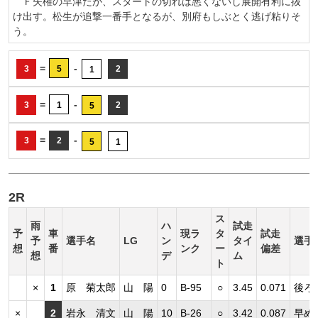
Ｆ失権の早津だが、スタートの切れは悪くないし展開有利に抜
け出す。松生が追撃一番手となるが、別府もしぶとく逃げ粘りそ
う。
=
-
3
5
2
1
=
-
3
1
2
5
=
-
3
2
5
1
2R
ス
雨
ハ
試走
予
車
現ラ
タ
試走
予
選手名
LG
ン
タイ
選手
想
番
ンク
ー
偏差
想
デ
ム
ト
×
1
原 菊太郎
山 陽
0
B-95
○
3.45
0.071
後ろ
×
2
岩永 清文
山 陽
10
B-26
○
3.42
0.087
早め