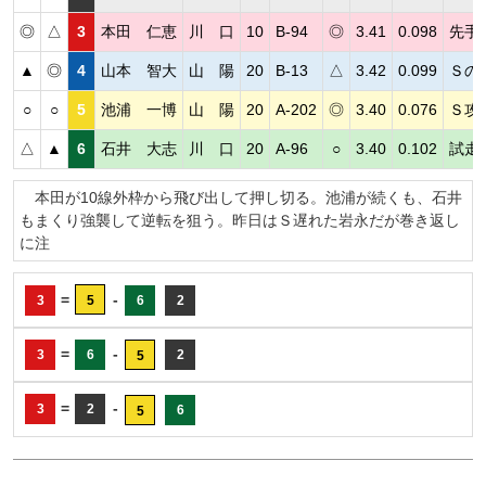
◎
△
3
本田 仁恵
川 口
10
B-94
◎
3.41
0.098
先手
▲
◎
4
山本 智大
山 陽
20
B-13
△
3.42
0.099
Ｓの
○
○
5
池浦 一博
山 陽
20
A-202
◎
3.40
0.076
Ｓ攻
△
▲
6
石井 大志
川 口
20
A-96
○
3.40
0.102
試走
本田が10線外枠から飛び出して押し切る。池浦が続くも、石井
もまくり強襲して逆転を狙う。昨日はＳ遅れた岩永だが巻き返し
に注
=
-
3
5
6
2
=
-
3
6
2
5
=
-
3
2
6
5