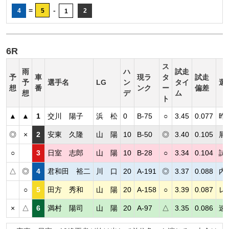
=
-
4
5
2
1
6R
ス
雨
ハ
試走
予
車
現ラ
タ
試走
予
選手名
LG
ン
タイ
選
想
番
ンク
ー
偏差
想
デ
ム
ト
▲
▲
1
交川 陽子
浜 松
0
B-75
○
3.45
0.077
昨
◎
×
2
安東 久隆
山 陽
10
B-50
◎
3.40
0.105
展
○
3
日室 志郎
山 陽
10
B-28
○
3.34
0.104
試
△
◎
4
君和田 裕二
川 口
20
A-191
◎
3.37
0.088
内
○
5
田方 秀和
山 陽
20
A-158
○
3.39
0.087
レ
×
△
6
満村 陽司
山 陽
20
A-97
△
3.35
0.086
速