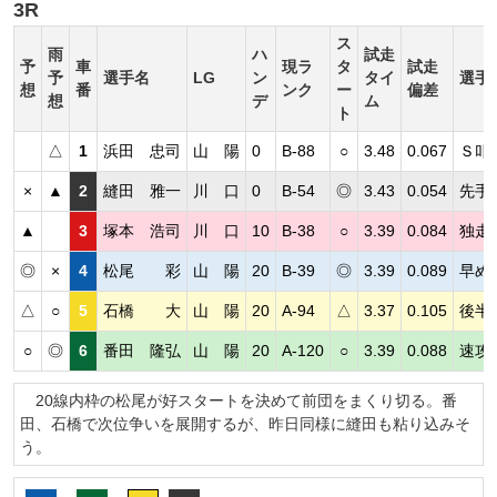
3R
ス
雨
ハ
試走
予
車
現ラ
タ
試走
予
選手名
LG
ン
タイ
選手
想
番
ンク
ー
偏差
想
デ
ム
ト
△
1
浜田 忠司
山 陽
0
B-88
○
3.48
0.067
Ｓ叩
×
▲
2
縫田 雅一
川 口
0
B-54
◎
3.43
0.054
先手
▲
3
塚本 浩司
川 口
10
B-38
○
3.39
0.084
独走
◎
×
4
松尾 彩
山 陽
20
B-39
◎
3.39
0.089
早め
△
○
5
石橋 大
山 陽
20
A-94
△
3.37
0.105
後半
○
◎
6
番田 隆弘
山 陽
20
A-120
○
3.39
0.088
速攻
20線内枠の松尾が好スタートを決めて前団をまくり切る。番
田、石橋で次位争いを展開するが、昨日同様に縫田も粘り込みそ
う。