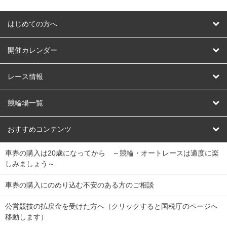
はじめての方へ
はじめての方へ
開催カレンダー
競輪
レース情報
オートレース
レース予想
競輪場一覧
競輪くじ
レース結果
北日本
函館競輪場
青森競輪場
いわき平競輪場
おすすめコンテンツ
車券の購入は20歳になってから ～競輪・オートレースは適度に楽
Dokanto!
キャリーオーバー一覧
関
競輪選手情報
弥彦競輪場
前橋競輪場
取手競輪場
宇都宮競輪場
しみましょう～
東
大宮競輪場
西武園競輪場
京王閣競輪場
立川競輪場
チャリロトプラザ
Perfecta Navi
車券の購入にのめり込む不安のある方のご相談
南
松戸競輪場
千葉競輪場
川崎競輪場
平塚競輪場
公営競技の払戻金を受けた方へ（クリックすると国税庁のページへ
netkeirin
関
移動します）
小田原競輪場
伊東競輪場
静岡競輪場
東