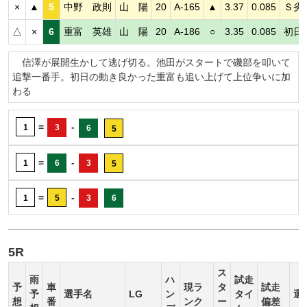
×
▲
5
中野 政則
山 陽
20
A-165
▲
3.37
0.085
Ｓ劣
△
×
6
重富 英雄
山 陽
20
A-186
○
3.35
0.085
初日
信澤が展開生かして逃げ切る。池田がスタートで磯部を叩いて
追撃一番手。初日の動き良かった重富も追い上げて上位争いに加
わる
=
-
1
3
6
5
=
-
1
6
3
5
=
-
1
5
3
6
5R
ス
雨
ハ
試走
予
車
現ラ
タ
試走
予
選手名
LG
ン
タイ
選
想
番
ンク
ー
偏差