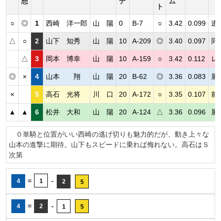
想
デ
ム
ト
○
◎
1
西崎 洋一郎
山 陽
0
B-7
○
3.42
0.099
逃
△
○
2
山下 知秀
山 陽
10
A-209
◎
3.40
0.097
同
△
3
岡本 博幸
山 陽
10
A-159
○
3.42
0.112
レ
◎
×
4
山本 翔
山 陽
20
B-62
◎
3.36
0.083
展
×
5
高石 光将
川 口
20
A-172
○
3.35
0.107
前
▲
▲
6
松井 大和
山 陽
20
A-124
△
3.36
0.096
展
０単騎と位置がいい西崎の逃げ切りも魅力的だが、動き上々な
山本の進撃に期待。山下もスピードに乗れば侮れない。高石はＳ
次第
=
-
4
1
2
5
=
-
4
2
1
5