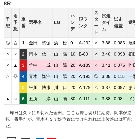
8R
ス
雨
ハ
試走
予
車
現ラ
タ
試走
予
選手名
LG
ン
タイ
選手
想
番
ンク
ー
偏差
想
デ
ム
ト
◎
△
1
金田 悠伽
浜 松
0
A-232
○
3.38
0.086
展開
○
×
2
岡本 信一
山 陽
10
B-89
○
3.40
0.098
初日
×
▲
3
竹中 一成
山 陽
20
A-189
○
3.41
0.076
昨日
△
◎
4
青木 隆浩
山 陽
20
A-193
◎
3.35
0.115
一撃
5
平川 博康
川 口
20
A-179
△
3.37
0.097
まく
▲
○
6
五所 淳
山 陽
30
A-111
○
3.38
0.08
イン
昨日は久々にＳ切れた金田。ここも押し切りに期待。岡本が逆
転一番手だが、青木もＳで好位置につけられれば上位進出は可能
だ。