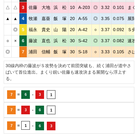
△
△
3
佐藤 大地
浜 松
10
A-203
◎
3.32
0.101
まく
▲
▲
4
牧瀬 嘉葵
飯 塚
20
A-55
◎
3.35
0.075
展開
◎
5
福永 貴史
山 陽
20
A-42
○
3.37
0.092
Ｓ劣
○
×
6
藤波 直也
浜 松
30
S-42
◎
3.37
0.082
速攻
◎
7
浦田 信輔
飯 塚
30
S-18
○
3.33
0.105
さば
30線内枠の藤波がＳ攻勢を決めて前団突破も、続く浦田が道中さ
ばいて首位進出。まくり鋭い佐藤も速攻決まる展開なら浮上す
る。
=
-
7
6
3
1
=
-
7
3
6
1
=
-
7
1
6
3