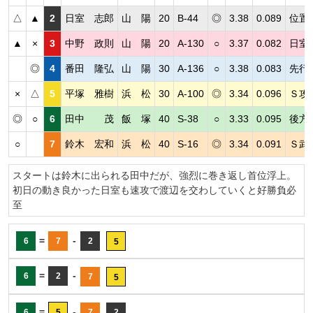
△
▲
2
日室 志郎
山 陽
20
B-44
◎
3.38
0.089
位置
▲
×
3
中野 政則
山 陽
20
A-130
○
3.37
0.082
日室
◎
4
番田 隆弘
山 陽
30
A-136
○
3.38
0.083
先行
×
△
5
平塚 雅樹
浜 松
30
A-100
◎
3.34
0.096
Ｓ攻
◎
○
6
田中 茂
飯 塚
40
S-38
○
3.33
0.095
後方
○
7
鈴木 宏和
浜 松
40
S-16
◎
3.34
0.091
Ｓ武
スタートは鈴木に出られる田中だが、強烈に巻き返し首位浮上。
初日の動き良かった日室も速攻で渡辺を交わしていくと好勝負必
至
=
-
6
7
2
5
=
-
6
2
7
5
=
-
6
5
7
2