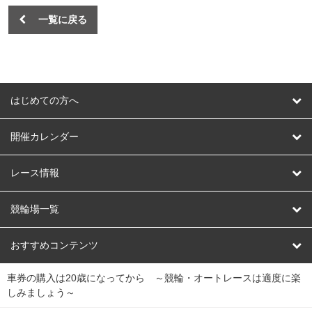
一覧に戻る
はじめての方へ
はじめての方へ
開催カレンダー
競輪
レース情報
オートレース
レース予想
競輪場一覧
競輪くじ
レース結果
北日本
函館競輪場
青森競輪場
いわき平競輪場
おすすめコンテンツ
車券の購入は20歳になってから ～競輪・オートレースは適度に楽
Dokanto!
キャリーオーバー一覧
関
競輪選手情報
弥彦競輪場
前橋競輪場
取手競輪場
宇都宮競輪場
しみましょう～
東
大宮競輪場
西武園競輪場
京王閣競輪場
立川競輪場