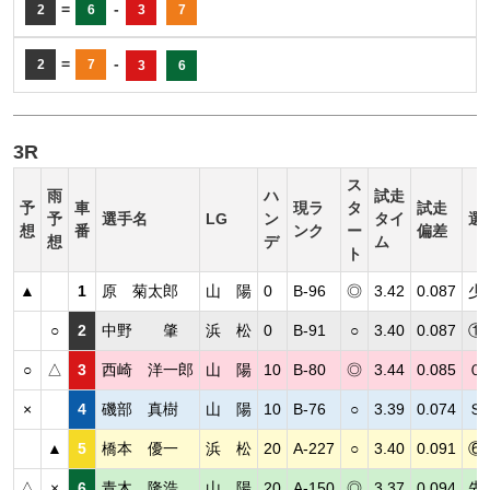
=
-
2
6
3
7
=
-
2
7
3
6
3R
ス
雨
ハ
試走
予
車
現ラ
タ
試走
予
選手名
LG
ン
タイ
選
想
番
ンク
ー
偏差
想
デ
ム
ト
▲
1
原 菊太郎
山 陽
0
B-96
◎
3.42
0.087
少
○
2
中野 肇
浜 松
0
B-91
○
3.40
0.087
①
○
△
3
西崎 洋一郎
山 陽
10
B-80
◎
3.44
0.085
０
×
4
磯部 真樹
山 陽
10
B-76
○
3.39
0.074
Ｓ
▲
5
橋本 優一
浜 松
20
A-227
○
3.40
0.091
⑥
△
×
6
青木 隆浩
山 陽
20
A-150
◎
3.37
0.094
先