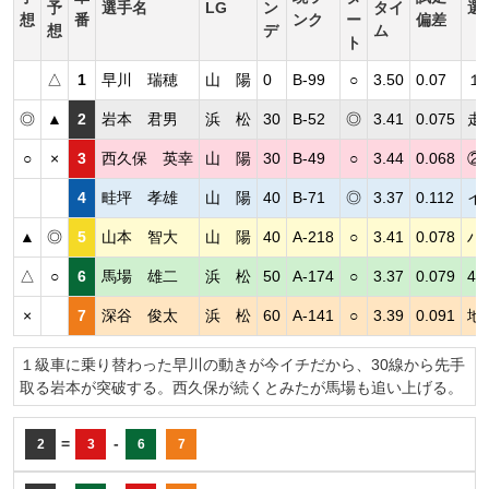
予
選手名
LG
ン
タイ
選
想
番
ンク
ー
偏差
想
デ
ム
ト
△
1
早川 瑞穂
山 陽
0
B-99
○
3.50
0.07
１
◎
▲
2
岩本 君男
浜 松
30
B-52
◎
3.41
0.075
走
○
×
3
西久保 英幸
山 陽
30
B-49
○
3.44
0.068
②
4
畦坪 孝雄
山 陽
40
B-71
◎
3.37
0.112
イ
▲
◎
5
山本 智大
山 陽
40
A-218
○
3.41
0.078
ハ
△
○
6
馬場 雄二
浜 松
50
A-174
○
3.37
0.079
4
×
7
深谷 俊太
浜 松
60
A-141
○
3.39
0.091
地
１級車に乗り替わった早川の動きが今イチだから、30線から先手
取る岩本が突破する。西久保が続くとみたが馬場も追い上げる。
=
-
2
3
6
7