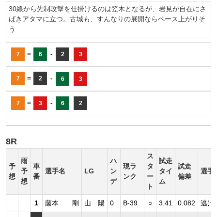
30線から先制攻撃を仕掛けるのは笠木となるが、岩見が自在にさ
ばきアタマに立つ。古城も、すんなりの展開ならペース上がりそ
う
=
-
7
6
2
3
=
-
7
2
6
3
=
-
7
3
6
2
8R
ス
雨
ハ
試走
予
車
現ラ
タ
試走
予
選手名
LG
ン
タイ
選手
想
番
ンク
ー
偏差
想
デ
ム
ト
1
藤本 剛
山 陽
0
B-39
○
3.41
0.082
逃げ