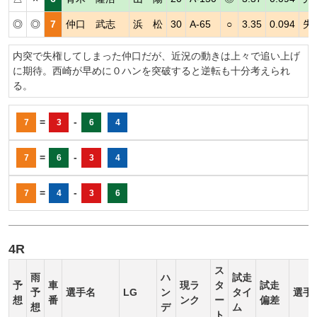
◎
◎
7
仲口 武志
浜 松
30
A-65
○
3.35
0.094
失
内突で失権してしまった仲口だが、近況の動きは上々で追い上げ
に期待。西崎が早めに０ハンを突破すると逆転も十分考えられ
る。
=
-
7
3
6
4
=
-
7
6
3
4
=
-
7
4
3
6
4R
ス
雨
ハ
試走
予
車
現ラ
タ
試走
予
選手名
LG
ン
タイ
選手
想
番
ンク
ー
偏差
想
デ
ム
ト