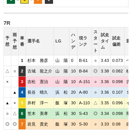
7R
ス
雨
ハ
試走
予
車
現ラ
タ
試走
予
選手名
LG
ン
タイ
選
想
番
ンク
ー
偏差
想
デ
ム
ト
1
杉本 雅彦
山 陽
0
B-61
○
3.43
0.073
ペ
△
○
2
古城 龍之介
山 陽
10
B-84
◎
3.38
0.082
杉
×
3
吉松 憲治
山 陽
10
A-151
○
3.36
0.098
古
▲
4
長谷 晴久
浜 松
20
A-80
○
3.36
0.107
Ｓ
▲
×
5
井村 淳一
飯 塚
30
A-110
△
3.35
0.096
イ
○
△
6
笠木 美孝
浜 松
30
S-43
◎
3.34
0.098
飛
◎
◎
7
岩見 貴史
飯 塚
30
S-30
○
3.33
0.08
自