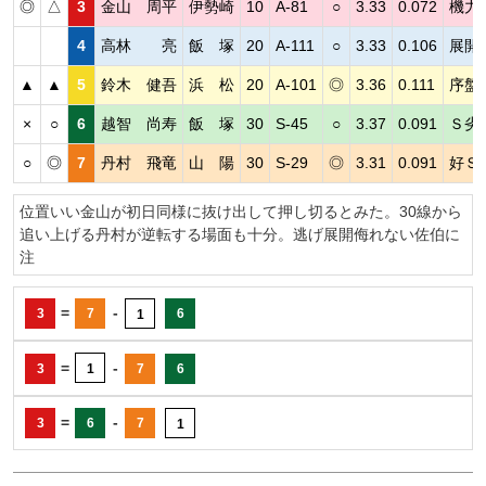
◎
△
3
金山 周平
伊勢崎
10
A-81
○
3.33
0.072
機力
4
高林 亮
飯 塚
20
A-111
○
3.33
0.106
展開
▲
▲
5
鈴木 健吾
浜 松
20
A-101
◎
3.36
0.111
序盤
×
○
6
越智 尚寿
飯 塚
30
S-45
○
3.37
0.091
Ｓ劣
○
◎
7
丹村 飛竜
山 陽
30
S-29
◎
3.31
0.091
好Ｓ
位置いい金山が初日同様に抜け出して押し切るとみた。30線から
追い上げる丹村が逆転する場面も十分。逃げ展開侮れない佐伯に
注
=
-
3
7
6
1
=
-
3
1
7
6
=
-
3
6
7
1