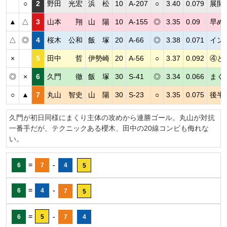
○
2
野田 光宏
浜 松
10
A-207
○
3.40
0.079
展開
▲
△
3
山本 翔
山 陽
10
A-155
◎
3.35
0.09
早め
△
◎
4
桜木 公和
飯 塚
20
A-66
◎
3.38
0.071
イン
×
5
田中 哲
伊勢崎
20
A-56
○
3.37
0.092
④と
◎
×
6
久門 徹
飯 塚
30
S-41
◎
3.34
0.066
まく
○
▲
7
丸山 智史
山 陽
30
S-23
○
3.35
0.075
後半
久門が初日同様にまくり主体の攻めから連勝ゴール。丸山が対抗
一番手だが、テクニックある櫻木、田中の20線コンビも侮れな
い。
=
-
6
7
4
5
=
-
6
4
7
5
=
-
6
5
7
4