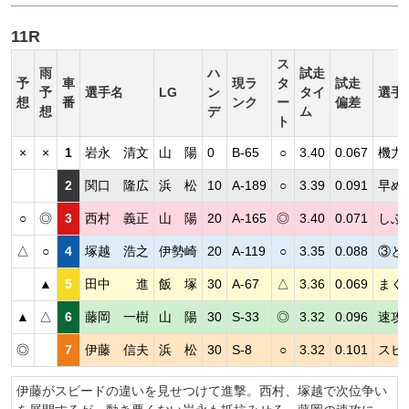
11R
ス
雨
ハ
試走
予
車
現ラ
タ
試走
予
選手名
LG
ン
タイ
選手
想
番
ンク
ー
偏差
想
デ
ム
ト
×
×
1
岩永 清文
山 陽
0
B-65
○
3.40
0.067
機力
2
関口 隆広
浜 松
10
A-189
○
3.39
0.091
早め
○
◎
3
西村 義正
山 陽
20
A-165
◎
3.40
0.071
しぶ
△
○
4
塚越 浩之
伊勢崎
20
A-119
○
3.35
0.088
③と
▲
5
田中 進
飯 塚
30
A-67
△
3.36
0.069
まく
▲
△
6
藤岡 一樹
山 陽
30
S-33
◎
3.32
0.096
速攻
◎
7
伊藤 信夫
浜 松
30
S-8
○
3.32
0.101
スピ
伊藤がスピードの違いを見せつけて進撃。西村、塚越で次位争い