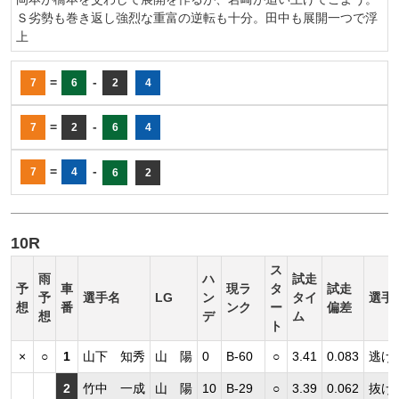
Ｓ劣勢も巻き返し強烈な重富の逆転も十分。田中も展開一つで浮
上
=
-
7
6
2
4
=
-
7
2
6
4
=
-
7
4
6
2
10R
ス
雨
ハ
試走
予
車
現ラ
タ
試走
予
選手名
LG
ン
タイ
選手
想
番
ンク
ー
偏差
想
デ
ム
ト
×
○
1
山下 知秀
山 陽
0
B-60
○
3.41
0.083
逃げ
2
竹中 一成
山 陽
10
B-29
○
3.39
0.062
抜け