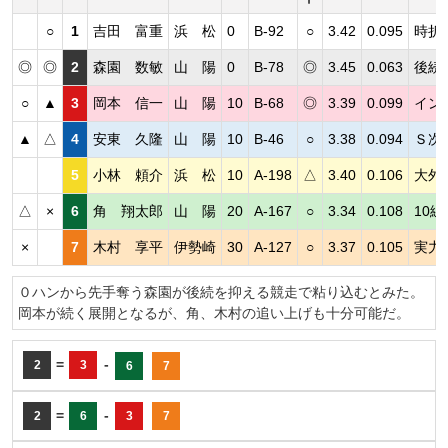
○
1
吉田 富重
浜 松
0
B-92
○
3.42
0.095
時折
◎
◎
2
森園 数敏
山 陽
0
B-78
◎
3.45
0.063
後続
○
▲
3
岡本 信一
山 陽
10
B-68
◎
3.39
0.099
イン
▲
△
4
安東 久隆
山 陽
10
B-46
○
3.38
0.094
Ｓ次
5
小林 頼介
浜 松
10
A-198
△
3.40
0.106
大外
△
×
6
角 翔太郎
山 陽
20
A-167
○
3.34
0.108
10
×
7
木村 享平
伊勢崎
30
A-127
○
3.37
0.105
実力
０ハンから先手奪う森園が後続を抑える競走で粘り込むとみた。
岡本が続く展開となるが、角、木村の追い上げも十分可能だ。
=
-
2
3
6
7
=
-
2
6
3
7