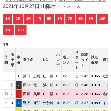
2021年10月27日 山陽オートレース
1R
2R
3R
4R
5R
6R
7R
8R
9R
10R
11R
12R
1R
ス
雨
ハ
試走
予
車
現ラ
タ
試走
予
選手名
LG
ン
タイ
選手
想
番
ンク
ー
偏差
想
デ
ム
ト
1
浜田 忠司
山 陽
0
B-93
△
3.42
0.066
近況
◎
2
田中 竜二
浜 松
0
B-63
◎
3.40
0.078
トッ
◎
△
3
田斎 英世
山 陽
0
B-50
○
3.38
0.066
逃げ
△
▲
4
野沢 守弘
伊勢崎
10
B-35
◎
3.37
0.089
イン