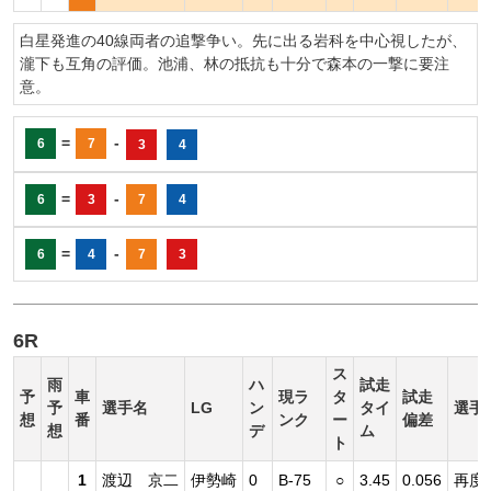
白星発進の40線両者の追撃争い。先に出る岩科を中心視したが、
瀧下も互角の評価。池浦、林の抵抗も十分で森本の一撃に要注
意。
=
-
6
7
3
4
=
-
6
3
7
4
=
-
6
4
7
3
6R
ス
雨
ハ
試走
予
車
現ラ
タ
試走
予
選手名
LG
ン
タイ
選手
想
番
ンク
ー
偏差
想
デ
ム
ト
1
渡辺 京二
伊勢崎
0
B-75
○
3.45
0.056
再度