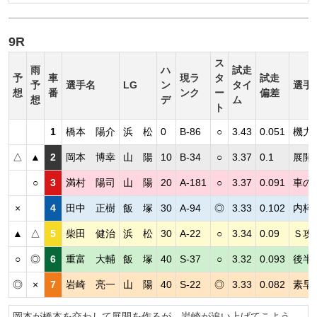
9R
ス
雨
ハ
試走
予
車
現ラ
タ
試走
予
選手名
LG
ン
タイ
選手
想
番
ンク
ー
偏差
想
デ
ム
ト
1
橋本 陽介
浜 松
0
B-86
○
3.43
0.051
機力
△
▲
2
岡本 博幸
山 陽
10
B-34
○
3.37
0.1
展開
○
3
満村 陽司
山 陽
20
A-181
○
3.37
0.091
車の
×
4
田中 正樹
飯 塚
30
A-94
◎
3.33
0.102
内枠
▲
△
5
柴田 健治
浜 松
30
A-22
○
3.34
0.09
Ｓ攻
○
◎
6
重富 大輔
飯 塚
40
S-37
○
3.32
0.093
後半
◎
×
7
岩崎 亮一
山 陽
40
S-22
◎
3.33
0.082
素早
岡本が橋本を交わして展開を作るが、岩崎が追い上げてこよう。