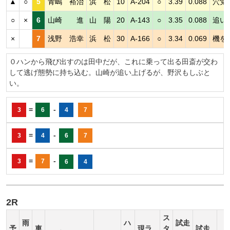
▲
○
5
青嶋 裕治
浜 松
10
A-204
○
3.39
0.088
穴党
○
×
6
山崎 進
山 陽
20
A-143
○
3.35
0.088
追い
×
7
浅野 浩幸
浜 松
30
A-166
○
3.34
0.069
機を
０ハンから飛び出すのは田中だが、これに乗って出る田斎が交わ
して逃げ態勢に持ち込む。山崎が追い上げるが、野沢もしぶと
い。
=
-
3
6
4
7
=
-
3
4
6
7
=
-
3
7
6
4
2R
ス
雨
ハ
試走
予
車
現ラ
タ
試走