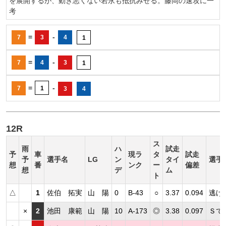
を展開するが、動き悪くない岩永も抵抗みせる。藤岡の速攻に一
考
=
-
7
3
4
1
=
-
7
4
3
1
=
-
7
1
3
4
12R
ス
雨
ハ
試走
予
車
現ラ
タ
試走
予
選手名
LG
ン
タイ
選手
想
番
ンク
ー
偏差
想
デ
ム
ト
△
1
佐伯 拓実
山 陽
0
B-43
○
3.37
0.094
逃げ
×
2
池田 康範
山 陽
10
A-173
◎
3.38
0.097
Ｓで