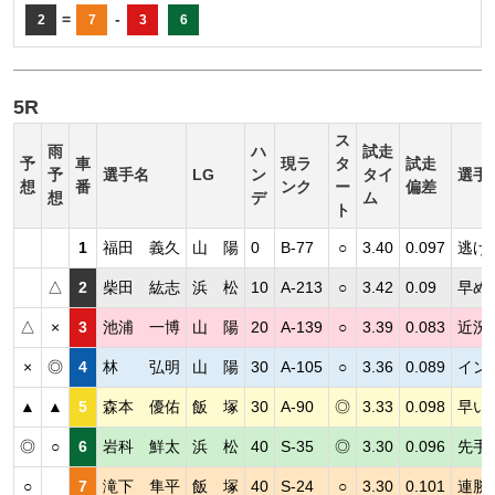
=
-
2
7
3
6
5R
ス
雨
ハ
試走
予
車
現ラ
タ
試走
予
選手名
LG
ン
タイ
選手
想
番
ンク
ー
偏差
想
デ
ム
ト
1
福田 義久
山 陽
0
B-77
○
3.40
0.097
逃げ
△
2
柴田 紘志
浜 松
10
A-213
○
3.42
0.09
早め
△
×
3
池浦 一博
山 陽
20
A-139
○
3.39
0.083
近況
×
◎
4
林 弘明
山 陽
30
A-105
○
3.36
0.089
イン
▲
▲
5
森本 優佑
飯 塚
30
A-90
◎
3.33
0.098
早い
◎
○
6
岩科 鮮太
浜 松
40
S-35
◎
3.30
0.096
先手
○
7
滝下 隼平
飯 塚
40
S-24
○
3.30
0.101
連勝