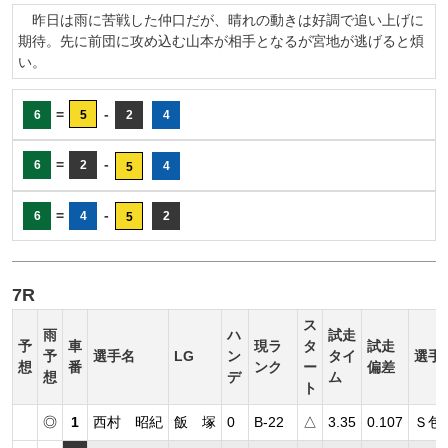
昨日は雨に苦戦した仲口だが、晴れの動きは好調で追い上げに
期待。先に前団に攻め込む山本が相手となるが宮地が逃げると煩
い。
=
-
6
5
2
4
=
-
6
2
4
5
=
-
6
4
2
5
7R
ス
雨
ハ
試走
予
車
現ラ
タ
試走
予
選手名
LG
ン
タイ
選手
想
番
ンク
ー
偏差
想
デ
ム
ト
◎
1
西村 昭紀
飯 塚
0
B-22
△
3.35
0.107
Ｓ包