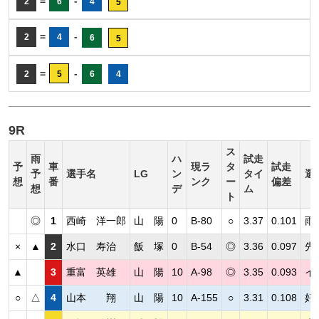
=
-
2
6
4
5
=
-
2
4
6
5
=
-
2
5
6
4
9R
ス
雨
ハ
試走
予
車
現ラ
タ
試走
予
選手名
LG
ン
タイ
選
想
番
ンク
ー
偏差
想
デ
ム
ト
◎
1
西崎 洋一郎
山 陽
0
B-80
○
3.37
0.101
雨
×
▲
2
水口 寿治
飯 塚
0
B-54
◎
3.36
0.097
先
▲
3
重富 英雄
山 陽
10
A-98
◎
3.35
0.093
イ
○
△
4
山本 翔
山 陽
10
A-155
○
3.31
0.108
好