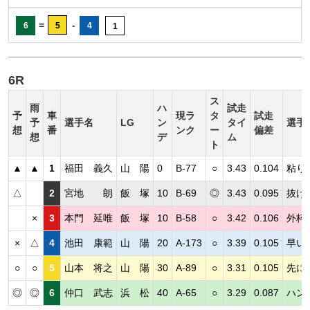
=
-
6
5
4
1
6R
ス
雨
ハ
試走
予
車
現ラ
タ
試走
予
選手名
LG
ン
タイ
選手
想
番
ンク
ー
偏差
想
デ
ム
ト
▲
▲
1
福田 義久
山 陽
0
B-77
○
3.43
0.104
粘り
△
2
宮地 朗
飯 塚
10
B-69
◎
3.43
0.095
抜け
×
3
本門 延唯
飯 塚
10
B-58
○
3.42
0.106
外枠
×
△
4
池田 康範
山 陽
20
A-173
○
3.39
0.105
早い
○
○
5
山本 将之
山 陽
30
A-89
○
3.31
0.105
先に
◎
◎
6
仲口 武志
浜 松
40
A-65
○
3.29
0.087
ハン