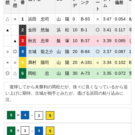
想
番
ンク
ー
偏差
想
デ
ム
ト
△
×
1
浜田 忠司
山 陽
0
B-93
○
3.47
0.054
粘
▲
2
金田 悠伽
浜 松
10
B-1
◎
3.41
0.117
早
▲
3
秋吉 忠幸
飯 塚
10
B-37
○
3.39
0.085
し
○
◎
4
古城 龍之介
山 陽
20
B-84
◎
3.37
0.087
1
×
○
5
満村 陽司
山 陽
20
A-181
○
3.34
0.102
晴
◎
△
6
岡松 忠
山 陽
30
A-73
○
3.35
0.072
実
復帰してから未勝利の岡松だが、徐々に良くなっているから追
い上げに期待。古城が相手とみたが、逃げる浜田の粘り込みに
注。
=
-
6
4
1
5
=
-
6
1
4
5