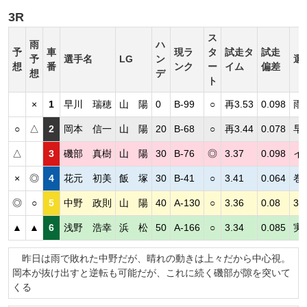
3R
ス
雨
ハ
予
車
現ラ
タ
試走タ
試走
予
選手名
LG
ン
選
想
番
ンク
ー
イム
偏差
想
デ
ト
×
1
早川 瑞穂
山 陽
0
B-99
○
再3.53
0.098
雨
○
△
2
岡本 信一
山 陽
20
B-68
○
再3.44
0.078
早
△
3
磯部 真樹
山 陽
30
B-76
◎
3.37
0.098
イ
×
◎
4
花元 初美
飯 塚
30
B-41
○
3.41
0.064
巻
◎
○
5
中野 政則
山 陽
40
A-130
○
3.36
0.08
3
▲
▲
6
浅野 浩幸
浜 松
50
A-166
○
3.34
0.085
実
昨日は雨で敗れた中野だが、晴れの動きは上々だから中心視。
岡本が抜け出すと逆転も可能だが、これに続く磯部が隙を突いて
くる