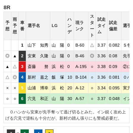
8R
ス
雨
ハ
試走
予
車
現ラ
タ
試走
予
選手名
LG
ン
タイ
選手
想
番
ンク
ー
偏差
想
デ
ム
ト
1
山下 知秀
山 陽
0
B-60
△
3.37
0.082
Ｓ包
◎
▲
2
安東 久隆
山 陽
0
B-46
◎
3.36
0.08
先手
▲
△
3
斎藤 努
浜 松
0
A-195
○
3.38
0.09
②に
△
◎
4
新村 嘉之
飯 塚
10
B-104
○
3.36
0.081
０ハ
×
×
5
山浦 博幸
浜 松
20
A-12
○
3.34
0.095
実力
○
○
6
穴見 和正
山 陽
30
A-57
○
3.37
0.048
イン
０ハンから安東が先手奪って逃げ切るとみた。イン鋭く攻め上
げる穴見で逆転も十分だが、新村の踏ん張りにも警戒必要だ。