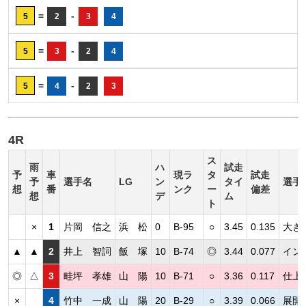
=
-
5
2
3
4
=
-
5
3
2
4
=
-
5
4
2
3
4R
ス
雨
ハ
試走
予
車
現ラ
タ
試走
予
選手名
LG
ン
タイ
選手
想
番
ンク
ー
偏差
想
デ
ム
ト
×
1
片岡 信之
浜 松
0
B-95
○
3.45
0.135
大き
▲
▲
2
井上 智詞
飯 塚
10
B-74
◎
3.44
0.077
イン
◎
△
3
畦坪 孝雄
山 陽
10
B-71
○
3.36
0.117
仕上
×
4
竹中 一成
山 陽
20
B-29
○
3.39
0.066
展開