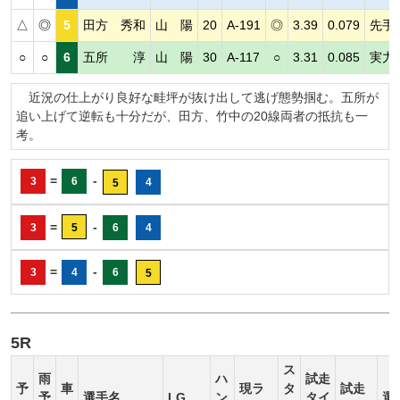
△
◎
5
田方 秀和
山 陽
20
A-191
◎
3.39
0.079
先手
○
○
6
五所 淳
山 陽
30
A-117
○
3.31
0.085
実力
近況の仕上がり良好な畦坪が抜け出して逃げ態勢掴む。五所が
追い上げて逆転も十分だが、田方、竹中の20線両者の抵抗も一
考。
=
-
3
6
4
5
=
-
3
5
6
4
=
-
3
4
6
5
5R
ス
雨
ハ
試走
予
車
現ラ
タ
試走
予
選手名
LG
ン
タイ
選