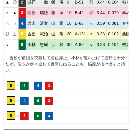
▲
◎
2
城戸 徹
飯 塚
0
B-51
◎
3.44
0.104
粘り
×
▲
3
稲原 瑞穂
飯 塚
10
B-42
◎
3.44
0.079
早め
△
○
4
岩永 清文
山 陽
10
B-65
○
3.39
0.081
巻き
◎
△
5
吉松 憲治
山 陽
20
A-151
○
3.36
0.102
前団
○
6
小林 悠樹
浜 松
30
A-88
○
3.33
0.104
機力
吉松が前団を突破して首位浮上。小林が追い上げて逆転も十分
だが、岩永が巻き返して反撃に出ることも。稲原が抜け出すと煩
い。
=
-
5
6
4
3
=
-
5
4
6
3
=
-
5
3
6
4