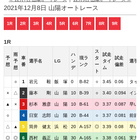
2021年12月8日 山陽オートレース
1R
2R
3R
4R
5R
6R
7R
8R
9R
1R
ス
雨
ハ
試走
予
車
現ラ
タ
試走
予
選手名
LG
ン
タイ
選手
想
番
ンク
ー
偏差
想
デ
ム
ト
○
1
岩元 毅
飯 塚
0
B-82
○
3.45
0.06
タイ
×
△
2
藤本 剛
山 陽
10
B-39
○
3.40
0.094
イン
▲
×
3
杉本 雅彦
山 陽
10
B-61
◎
3.37
0.087
早い
○
4
日室 志郎
山 陽
20
B-44
○
3.37
0.081
前節
△
▲
5
筒井 健太
浜 松
20
A-157
◎
3.39
0.08
早い
◎
◎
6
西村 義正
山 陽
30
A-165
○
3.38
0.061
実力