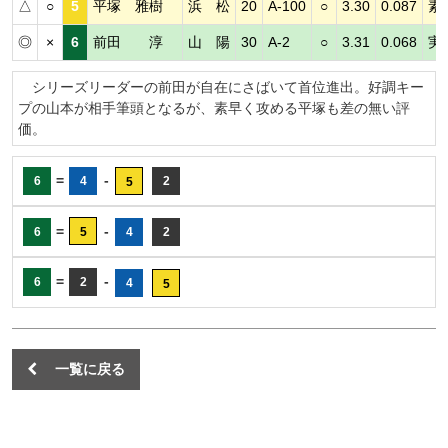
△
○
5
平塚 雅樹
浜 松
20
A-100
○
3.30
0.087
素
◎
×
6
前田 淳
山 陽
30
A-2
○
3.31
0.068
実
シリーズリーダーの前田が自在にさばいて首位進出。好調キー
プの山本が相手筆頭となるが、素早く攻める平塚も差の無い評
価。
=
-
6
4
2
5
=
-
6
5
4
2
=
-
6
2
4
5
一覧に戻る