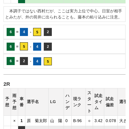
本調子ではない西村だが、ここは実力上位で中心。日室が相手
とみたが、外の筒井に出られることも。藤本の粘り込みに注意。
=
-
6
4
2
5
=
-
6
5
4
2
=
-
6
2
4
5
2R
ス
雨
ハ
試走
予
車
現ラ
タ
試走
予
選手名
LG
ン
タイ
選手
想
番
ンク
ー
偏差
想
デ
ム
ト
×
1
原 菊太郎
山 陽
0
B-96
○
3.42
0.078
大き