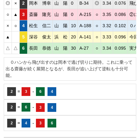
◎
×
2
岡本 博幸
山 陽
0
B-34
◎
3.34
0.076
飛び
○
▲
3
斎藤 隆充
山 陽
0
A-215
○
3.35
0.086
②に
×
○
4
松生 信二
山 陽
10
A-188
○
3.32
0.102
０ハ
▲
5
深谷 俊太
浜 松
20
A-141
○
3.33
0.096
今回
△
△
6
長田 恭徳
山 陽
30
A-27
○
3.34
0.095
実力
０ハンから飛び出すのは岡本で逃げ切りに期待。これに乗って
出る齋藤が続く展開となるが、長田が追い上げて逆転も十分可
能。
=
-
2
3
6
4
=
-
2
6
3
4
=
-
2
4
3
6