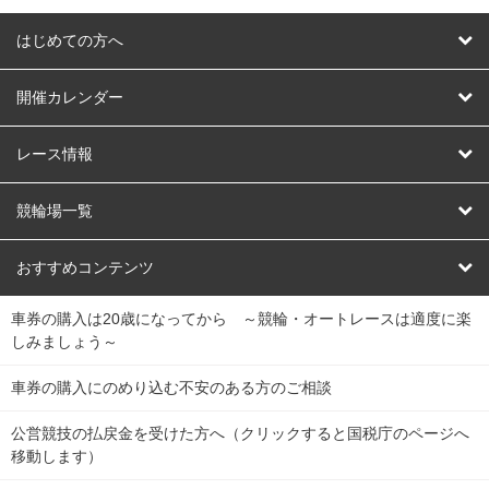
はじめての方へ
はじめての方へ
開催カレンダー
競輪
レース情報
オートレース
レース予想
競輪場一覧
競輪くじ
レース結果
北日本
函館競輪場
青森競輪場
いわき平競輪場
おすすめコンテンツ
車券の購入は20歳になってから ～競輪・オートレースは適度に楽
Dokanto!
キャリーオーバー一覧
関
競輪選手情報
弥彦競輪場
前橋競輪場
取手競輪場
宇都宮競輪場
しみましょう～
東
大宮競輪場
西武園競輪場
京王閣競輪場
立川競輪場
チャリロトプラザ
Perfecta Navi
車券の購入にのめり込む不安のある方のご相談
南
松戸競輪場
千葉競輪場
川崎競輪場
平塚競輪場
公営競技の払戻金を受けた方へ（クリックすると国税庁のページへ
netkeirin
関
移動します）
小田原競輪場
伊東競輪場
静岡競輪場
東