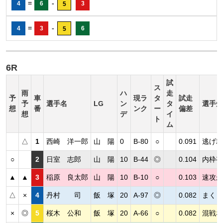
=
-
4
6
3
5
=
-
4
3
6
5
6R
試
ス
雨
ハ
走
予
車
現ラ
タ
試走
予
選手名
LG
ン
タ
選手短
想
番
ンク
ー
偏差
想
デ
イ
ト
ム
△
1
西崎 洋一郎
山 陽
0
B-80
○
0.091
逃げ粘
○
2
日室 志郎
山 陽
10
B-44
◎
0.104
内枠有
▲
▲
3
稲原 良太郎
山 陽
10
B-10
○
0.103
速攻が
△
×
4
丹村 司
飯 塚
20
A-97
◎
0.082
まくり
×
◎
5
桜木 公和
飯 塚
20
A-66
○
0.082
混戦な