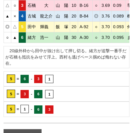
△
○
3
石橋 大
山 陽
10
B-16
○
3.69
0.09
早
▲
×
4
古城 龍之介
山 陽
20
B-84
◎
3.76
0.089
機
◎
△
5
田中 輝義
飯 塚
20
A-92
○
3.70
0.093
伸
○
▲
6
緒方 浩一
山 陽
30
A-30
○
3.70
0.095
ま
20線外枠から田中が抜け出して押し切る。緒方が追撃一番手だ
が石橋も抵抗をみせて浮上。西村も逃げペース掴めば侮れない存
在。
=
-
5
6
3
1
=
-
5
3
6
1
=
-
5
1
6
3