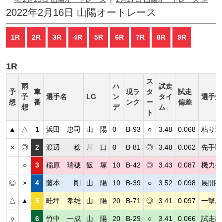
2022年2月16日 山陽オートレース
1R
2R
3R
4R
5R
6R
7R
8R
9R
1R
ス
雨
ハ
試走
予
車
現ラ
タ
試走
予
選手名
LG
ン
タイ
選手短
想
番
ンク
ー
偏差
想
デ
ム
ト
▲
△
1
浜田 忠司
山 陽
0
B-93
○
3.48
0.068
粘り込
×
◎
2
渡辺 稔
川 口
0
B-81
◎
3.48
0.062
先手取
○
3
稲原 瑞穂
飯 塚
10
B-42
◎
3.43
0.087
機力劣
◎
×
4
藤本 剛
山 陽
10
B-39
○
3.52
0.098
展開有
△
▲
5
畦坪 孝雄
山 陽
20
B-71
◎
3.41
0.097
一撃あ
○
6
竹中 一成
山 陽
20
B-29
○
3.41
0.066
試走出