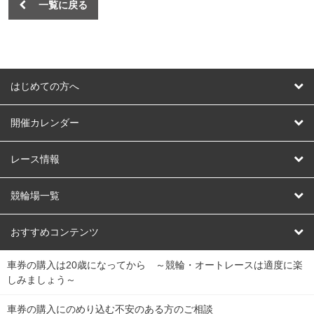
一覧に戻る
はじめての方へ
はじめての方へ
開催カレンダー
競輪
レース情報
オートレース
レース予想
競輪場一覧
競輪くじ
レース結果
北日本
函館競輪場
青森競輪場
いわき平競輪場
おすすめコンテンツ
車券の購入は20歳になってから ～競輪・オートレースは適度に楽
Dokanto!
キャリーオーバー一覧
関
競輪選手情報
弥彦競輪場
前橋競輪場
取手競輪場
宇都宮競輪場
しみましょう～
東
大宮競輪場
西武園競輪場
京王閣競輪場
立川競輪場
チャリロトプラザ
Perfecta Navi
車券の購入にのめり込む不安のある方のご相談