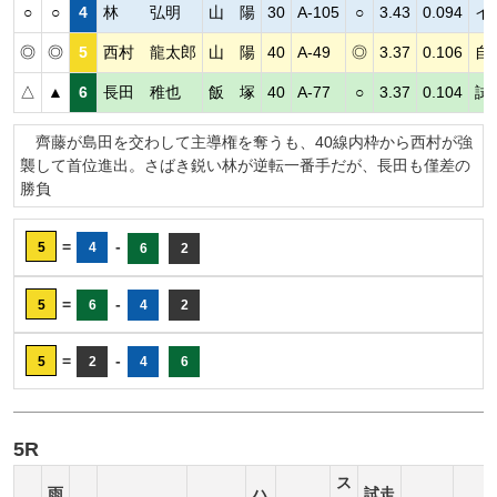
○
○
4
林 弘明
山 陽
30
A-105
○
3.43
0.094
イ
◎
◎
5
西村 龍太郎
山 陽
40
A-49
◎
3.37
0.106
自
△
▲
6
長田 稚也
飯 塚
40
A-77
○
3.37
0.104
試
齊藤が島田を交わして主導権を奪うも、40線内枠から西村が強
襲して首位進出。さばき鋭い林が逆転一番手だが、長田も僅差の
勝負
=
-
5
4
6
2
=
-
5
6
4
2
=
-
5
2
4
6
5R
ス
雨
ハ
試走