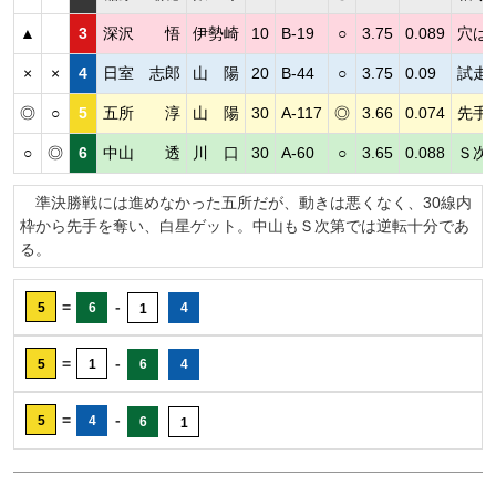
▲
3
深沢 悟
伊勢崎
10
B-19
○
3.75
0.089
穴は
×
×
4
日室 志郎
山 陽
20
B-44
○
3.75
0.09
試走
◎
○
5
五所 淳
山 陽
30
A-117
◎
3.66
0.074
先手
○
◎
6
中山 透
川 口
30
A-60
○
3.65
0.088
Ｓ次
準決勝戦には進めなかった五所だが、動きは悪くなく、30線内
枠から先手を奪い、白星ゲット。中山もＳ次第では逆転十分であ
る。
=
-
5
6
4
1
=
-
5
1
6
4
=
-
5
4
6
1