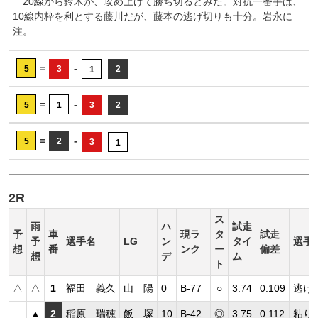
20線から鈴木が、攻め上げて勝ち切るとみた。対抗一番手は、
10線内枠を利とする藤川だが、藤本の逃げ切りも十分。岩永に
注。
=
-
5
3
2
1
=
-
5
1
3
2
=
-
5
2
3
1
2R
ス
雨
ハ
試走
予
車
現ラ
タ
試走
予
選手名
LG
ン
タイ
選手
想
番
ンク
ー
偏差
想
デ
ム
ト
△
△
1
福田 義久
山 陽
0
B-77
○
3.74
0.109
逃げ
▲
2
稲原 瑞穂
飯 塚
10
B-42
◎
3.75
0.112
粘り