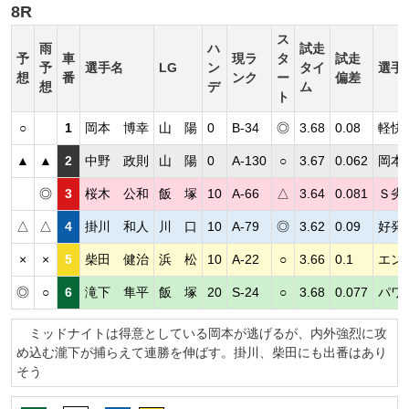
8R
ス
雨
ハ
試走
予
車
現ラ
タ
試走
予
選手名
LG
ン
タイ
選手
想
番
ンク
ー
偏差
想
デ
ム
ト
○
1
岡本 博幸
山 陽
0
B-34
◎
3.68
0.08
軽快
▲
▲
2
中野 政則
山 陽
0
A-130
○
3.67
0.062
岡本
◎
3
桜木 公和
飯 塚
10
A-66
△
3.64
0.081
Ｓ劣
△
△
4
掛川 和人
川 口
10
A-79
◎
3.62
0.09
好発
×
×
5
柴田 健治
浜 松
10
A-22
○
3.66
0.1
エン
◎
○
6
滝下 隼平
飯 塚
20
S-24
○
3.68
0.077
パワ
ミッドナイトは得意としている岡本が逃げるが、内外強烈に攻
め込む瀧下が捕らえて連勝を伸ばす。掛川、柴田にも出番はあり
そう