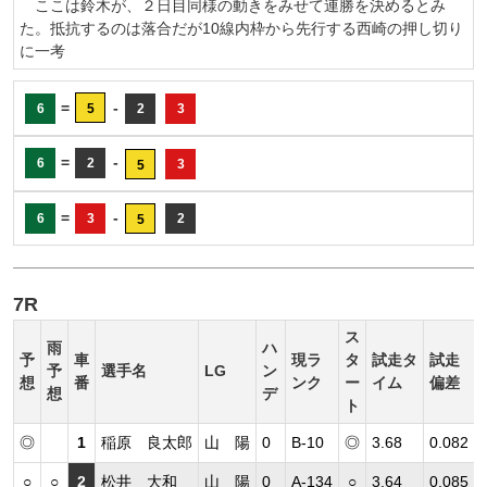
ここは鈴木が、２日目同様の動きをみせて連勝を決めるとみ
た。抵抗するのは落合だが10線内枠から先行する西崎の押し切り
に一考
=
-
6
5
2
3
=
-
6
2
3
5
=
-
6
3
2
5
7R
ス
雨
ハ
予
車
現ラ
タ
試走タ
試走
予
選手名
LG
ン
想
番
ンク
ー
イム
偏差
想
デ
ト
◎
1
稲原 良太郎
山 陽
0
B-10
◎
3.68
0.082
○
○
2
松井 大和
山 陽
0
A-134
○
3.64
0.085