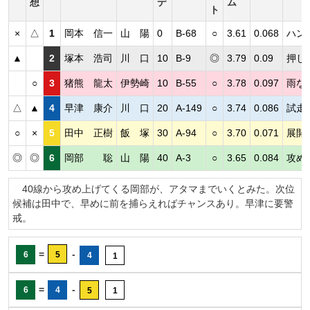
想
デ
ム
ト
×
△
1
岡本 信一
山 陽
0
B-68
○
3.61
0.068
ハン
▲
2
塚本 浩司
川 口
10
B-9
◎
3.79
0.09
押し
○
3
猪熊 龍太
伊勢崎
10
B-55
○
3.78
0.097
雨な
△
▲
4
早津 康介
川 口
20
A-149
○
3.74
0.086
試走
○
×
5
田中 正樹
飯 塚
30
A-94
○
3.70
0.071
展開
◎
◎
6
岡部 聡
山 陽
40
A-3
○
3.65
0.084
攻め
40線から攻め上げてくる岡部が、アタマまでいくとみた。次位
候補は田中で、早めに前を捕らえればチャンスあり。早津に要警
戒。
=
-
6
5
4
1
=
-
6
4
5
1