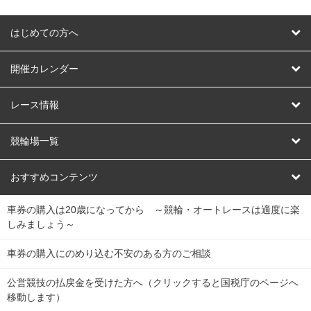
はじめての方へ
はじめての方へ
開催カレンダー
競輪
レース情報
オートレース
レース予想
競輪場一覧
競輪くじ
レース結果
北日本
函館競輪場
青森競輪場
いわき平競輪場
おすすめコンテンツ
車券の購入は20歳になってから ～競輪・オートレースは適度に楽
Dokanto!
キャリーオーバー一覧
関
競輪選手情報
弥彦競輪場
前橋競輪場
取手競輪場
宇都宮競輪場
しみましょう～
東
大宮競輪場
西武園競輪場
京王閣競輪場
立川競輪場
チャリロトプラザ
Perfecta Navi
車券の購入にのめり込む不安のある方のご相談
南
松戸競輪場
千葉競輪場
川崎競輪場
平塚競輪場
公営競技の払戻金を受けた方へ（クリックすると国税庁のページへ
netkeirin
関
移動します）
小田原競輪場
伊東競輪場
静岡競輪場
東