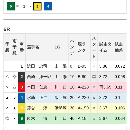
=
-
6
1
4
5
6R
ス
雨
ハ
予
車
現ラ
タ
試走タ
試走
予
選手名
LG
ン
想
番
ンク
ー
イム
偏差
想
デ
ト
1
浜田 忠司
山 陽
0
B-93
○
3.86
0.072
△
◎
2
西崎 洋一郎
山 陽
10
B-80
◎
3.72
0.098
×
△
3
本田 仁恵
川 口
10
A-228
○
再3.69
0.11
▲
○
4
水崎 正二
飯 塚
20
A-220
○
3.72
0.1
○
▲
5
落合 淳
伊勢崎
30
A-159
○
3.67
0.106
◎
×
6
鈴木 清
川 口
40
A-18
○
3.67
0.064