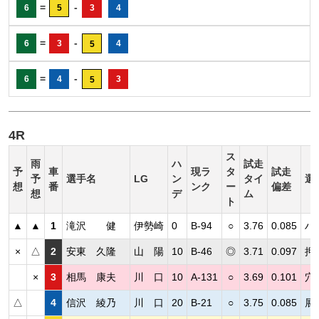
=
-
6
5
3
4
=
-
6
3
4
5
=
-
6
4
3
5
4R
ス
雨
ハ
試走
予
車
現ラ
タ
試走
予
選手名
LG
ン
タイ
選
想
番
ンク
ー
偏差
想
デ
ム
ト
▲
▲
1
滝沢 健
伊勢崎
0
B-94
○
3.76
0.085
ハ
×
△
2
安東 久隆
山 陽
10
B-46
◎
3.71
0.097
押
×
3
相馬 康夫
川 口
10
A-131
○
3.69
0.101
穴
△
4
信沢 綾乃
川 口
20
B-21
○
3.75
0.085
展