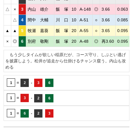
△
×
3
内山 雄介
飯 塚
10
A-148
◎
3.66
0.063
△
4
間中 大輔
川 口
10
A-51
○
3.66
0.085
▲
▲
5
牧瀬 嘉葵
飯 塚
20
A-55
○
3.65
0.095
×
◎
6
別府 敬剛
飯 塚
20
A-48
◎
再3.60
0.095
もう少しタイムが欲しい稲原だが、コース守り、しぶとい逃げ
を披露しよう。松井が追走から仕掛けるチャンス窺う。内山も攻
める
=
-
1
2
3
6
=
-
1
3
2
6
=
-
1
6
2
3