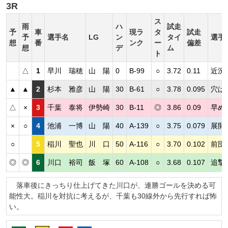
3R
ス
雨
ハ
試走
予
車
現ラ
タ
試走
予
選手名
LG
ン
タイ
選手
想
番
ンク
ー
偏差
想
デ
ム
ト
△
1
早川 瑞穂
山 陽
0
B-99
○
3.72
0.11
近況
▲
▲
2
杉本 雅彦
山 陽
30
B-61
○
3.78
0.095
穴は
△
×
3
千葉 泰将
伊勢崎
30
B-11
◎
3.86
0.09
早め
×
○
4
池浦 一博
山 陽
40
A-139
○
3.75
0.079
展開
○
5
稲川 聖也
川 口
50
A-116
○
3.70
0.102
前団
◎
◎
6
川口 裕司
飯 塚
60
A-108
○
3.68
0.107
追撃
落車後にきっちり仕上げてきた川口が、連勝ゴールを決める可
能性大。稲川を対抗に考えるが、千葉も30線外から先行すれば怖
い。