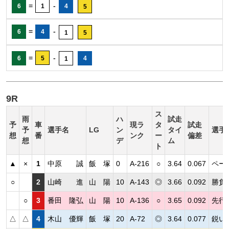
=
-
6
1
4
5
=
-
6
4
1
5
=
-
6
5
4
1
9R
ス
雨
ハ
試走
予
車
現ラ
タ
試走
予
選手名
LG
ン
タイ
選手
想
番
ンク
ー
偏差
想
デ
ム
ト
▲
×
1
中原 誠
飯 塚
0
A-216
○
3.64
0.067
ペー
○
2
山崎 進
山 陽
10
A-143
◎
3.66
0.092
勝負
○
3
番田 隆弘
山 陽
10
A-136
○
3.65
0.092
先行
△
△
4
木山 優輝
飯 塚
20
A-72
◎
3.64
0.077
鋭い