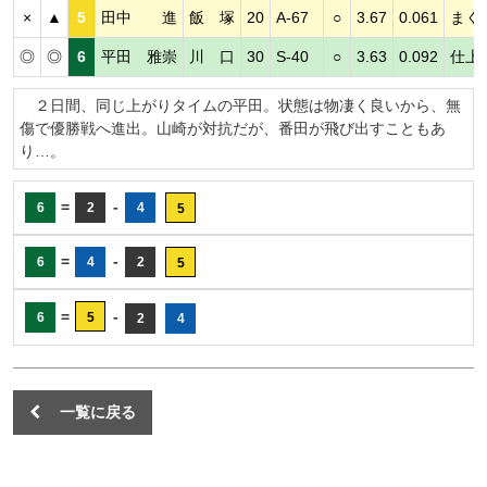
×
▲
5
田中 進
飯 塚
20
A-67
○
3.67
0.061
まく
◎
◎
6
平田 雅崇
川 口
30
S-40
○
3.63
0.092
仕上
２日間、同じ上がりタイムの平田。状態は物凄く良いから、無
傷で優勝戦へ進出。山崎が対抗だが、番田が飛び出すこともあ
り…。
=
-
6
2
4
5
=
-
6
4
2
5
=
-
6
5
2
4
一覧に戻る