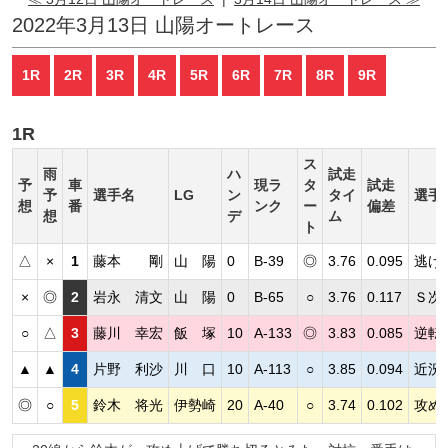
2022年3月13日 山陽オートレース
1R
2R
3R
4R
5R
6R
7R
8R
9R
1R
ス
雨
ハ
試走
予
車
現ラ
タ
試走
予
選手名
LG
ン
タイ
選手
想
番
ンク
ー
偏差
想
デ
ム
ト
△
×
1
藤本 剛
山 陽
0
B-39
◎
3.76
0.095
逃げ
×
◎
2
岩永 清文
山 陽
0
B-65
○
3.76
0.117
Ｓ次
○
△
3
藤川 幸宏
飯 塚
10
A-133
◎
3.83
0.085
逆転
▲
▲
4
片野 利沙
川 口
10
A-113
○
3.85
0.094
近況
◎
○
5
鈴木 将光
伊勢崎
20
A-40
○
3.74
0.102
攻め