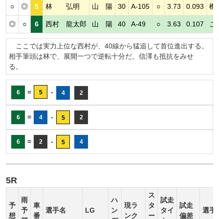
○
◎
5
林 弘明
山 陽
30
A-105
○
3.73
0.093
機
◎
○
6
西村 龍太郎
山 陽
40
A-49
○
3.63
0.107
こ
ここでは実力上位な西村が、40線から猛追して首位進出する。
相手筆頭は林で、展開一つで逆転十分だ。信澤も抵抗をみせ
る。
=
-
6
5
4
2
=
-
6
4
2
5
=
-
6
2
4
5
5R
ス
雨
ハ
試走
予
車
現ラ
タ
試走
予
選手名
LG
ン
タイ
選手
想
番
ンク
ー
偏差