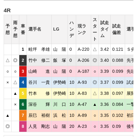
4R
ス
雨
ハ
試走
予
車
現ラ
タ
試走
予
選手名
LG
ン
タイ
選手
想
番
ンク
ー
偏差
想
デ
ム
ト
1
畦坪 孝雄
山 陽
0
A-220
△
3.42
0.121
Ｓ劣
△
◎
2
竹中 修二
飯 塚
0
A-206
◎
3.40
0.088
先手
○
○
3
山崎 進
山 陽
0
A-187
○
3.39
0.099
先頭
×
△
4
谷川 一貴
伊勢崎
10
A-93
◎
3.37
0.099
試走
▲
5
竹本 修
伊勢崎
10
A-83
△
3.38
0.097
展開
×
6
深谷 輝
川 口
10
A-47
▲
3.36
0.084
一撃
▲
7
辰巳 裕樹
浜 松
10
A-89
○
3.35
0.102
初日
◎
8
人見 剛志
山 陽
20
A-23
○
3.35
0.09
後半