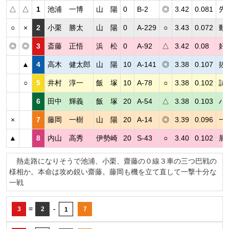
△
△
1
池浦 一博
山 陽
0
B-2
◎
3.42
0.081
先
○
×
2
小栗 勝太
山 陽
0
A-229
○
3.43
0.072
動
◎
◎
3
斎藤 正悟
浜 松
0
A-92
△
3.42
0.08
好
▲
4
高木 健太郎
山 陽
10
A-141
◎
3.38
0.107
抜
○
5
井村 淳一
飯 塚
10
A-78
○
3.38
0.102
試
6
田中 輝義
飯 塚
20
A-54
△
3.38
0.103
ハ
×
7
藤岡 一樹
山 陽
20
A-14
◎
3.39
0.096
一
▲
8
内山 高秀
伊勢崎
20
S-43
○
3.40
0.102
展
熱走路になりそうで池浦、小栗、齋藤の０線３車の三つ巴戦の
様相か。本命は攻め鋭い齋藤。藤岡も機を立て直して一撃十分な
一戦
=
-
3
2
7
1