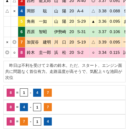
▲
△
3
西村 龍太郎
山 陽
20
A-40
◎
3.37
0.091
内
△
×
4
岡部 聡
山 陽
20
A-4
△
3.38
0.088
Ｓ
5
角南 一如
山 陽
20
S-29
▲
3.36
0.095
ま
6
西原 智昭
伊勢崎
20
S-31
○
3.37
0.106
Ｓ
×
◎
7
加賀谷 建明
川 口
20
S-19
△
3.39
0.095
一
◎
○
8
鈴木 圭一郎
浜 松
20
S-2
○
3.34
0.115
試
昨日は不利を受けて２着の鈴木。ただ、スタート、エンジン面
共に問題なく首位有力。走路温度が高そうで、気配上々な池田が
次位
=
-
8
1
4
7
=
-
8
4
7
1
=
-
8
7
4
1