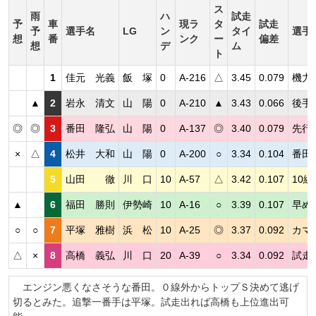
ス
雨
ハ
試走
予
車
現ラ
タ
試走
予
選手名
LG
ン
タイ
選手
想
番
ンク
ー
偏差
想
デ
ム
ト
1
佳元 光義
飯 塚
0
A-216
△
3.45
0.079
機力
▲
2
岩永 清文
山 陽
0
A-210
▲
3.43
0.066
後手
◎
◎
3
番田 隆弘
山 陽
0
A-137
◎
3.40
0.079
先行
×
△
4
松井 大和
山 陽
0
A-200
○
3.34
0.104
番田
5
山田 徹
川 口
10
A-57
△
3.42
0.107
10
▲
6
福田 勝則
伊勢崎
10
A-16
○
3.39
0.107
早め
○
○
7
平塚 雅樹
浜 松
10
A-25
◎
3.37
0.092
カマ
△
×
8
高橋 義弘
川 口
20
A-39
○
3.34
0.092
試走
エンジン悪くなさそうな番田。０線外からトップＳ決めて逃げ
切るとみた。追撃一番手は平塚。試走出れば高橋も上位進出可