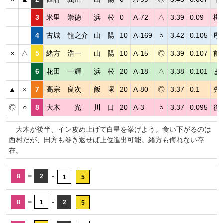
3
米里 崇徳
浜 松
0
A-72
△
3.39
0.09
機
4
古城 龍之介
山 陽
10
A-169
○
3.42
0.105
序
×
△
5
緒方 浩一
山 陽
10
A-15
◎
3.39
0.107
前
6
花田 一輝
浜 松
20
A-18
△
3.38
0.101
ま
▲
×
7
高宗 良次
飯 塚
20
A-80
◎
3.37
0.1
先
◎
○
8
大木 光
川 口
20
A-3
○
3.37
0.095
後
大木が後半、イン攻め上げて白星を挙げよう。食い下がるのは
西村だが、田方も巻き返せば上位進出可能。緒方も侮れない存
在。
=
-
8
2
1
5
=
-
8
1
2
5