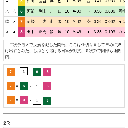
▲
5
和田 健吾
浜 松
10
A-88
△
3.41
0.089
エン
△
△
6
阿部 剛士
川 口
10
A-30
○
3.38
0.086
岡松
◎
×
7
岡松 忠
山 陽
10
A-82
◎
3.36
0.062
イン
×
▲
8
田中 正樹
飯 塚
10
A-49
▲
3.38
0.103
カマ
二次予選Ａで反妨を犯した岡松。ここは仕切り直して早めに抜
け出すとみた。しぶとく逃げる日室が対抗。Ｓ次第で阿部も連圏
内。
=
-
7
1
6
8
=
-
7
6
8
1
=
-
7
8
6
1
2R