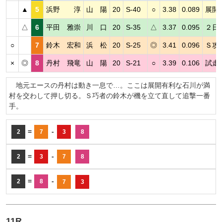
▲
5
浜野 淳
山 陽
20
S-40
○
3.38
0.089
展開
△
6
平田 雅崇
川 口
20
S-35
△
3.37
0.095
２日
○
7
鈴木 宏和
浜 松
20
S-25
◎
3.41
0.096
Ｓ攻
×
◎
8
丹村 飛竜
山 陽
20
S-21
○
3.39
0.106
試走
地元エースの丹村は動き一息で…。ここは展開有利な石川が満
村を交わして押し切る。Ｓ巧者の鈴木が機を立て直して追撃一番
手。
=
-
2
7
3
8
=
-
2
3
7
8
=
-
2
8
7
3
11R