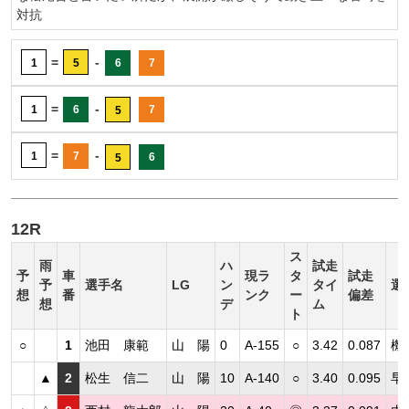
対抗
=
-
1
5
6
7
=
-
1
6
7
5
=
-
1
7
6
5
12R
ス
雨
ハ
試走
予
車
現ラ
タ
試走
予
選手名
LG
ン
タイ
選
想
番
ンク
ー
偏差
想
デ
ム
ト
○
1
池田 康範
山 陽
0
A-155
○
3.42
0.087
機
▲
2
松生 信二
山 陽
10
A-140
○
3.40
0.095
早