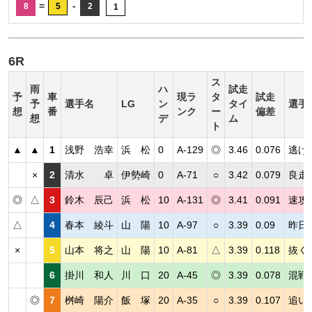
=
-
8
5
2
1
6R
ス
雨
ハ
試走
予
車
現ラ
タ
試走
予
選手名
LG
ン
タイ
選手
想
番
ンク
ー
偏差
想
デ
ム
ト
▲
▲
1
浅野 浩幸
浜 松
0
A-129
◎
3.46
0.076
逃げ
×
2
清水 卓
伊勢崎
0
A-71
○
3.42
0.079
良走
◎
△
3
鈴木 辰己
浜 松
10
A-131
◎
3.41
0.091
速攻
△
4
春本 綾斗
山 陽
10
A-97
○
3.39
0.09
昨日
×
5
山本 将之
山 陽
10
A-81
△
3.39
0.118
抜く
6
掛川 和人
川 口
20
A-45
◎
3.39
0.078
混戦
◎
7
桝崎 陽介
飯 塚
20
A-35
○
3.39
0.107
追い