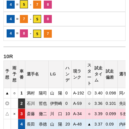
=
-
4
5
7
8
=
-
4
7
8
5
=
-
4
8
7
5
10R
ス
雨
ハ
試走
予
車
現ラ
タ
試走
予
選手名
LG
ン
タイ
選手
想
番
ンク
ー
偏差
想
デ
ム
ト
▲
○
1
満村 陽司
山 陽
0
A-192
◎
3.40
0.098
同ハ
◎
2
石川 哲也
伊勢崎
0
A-59
○
3.36
0.101
先頭
△
×
3
斎藤 撤二
川 口
10
A-34
○
3.39
0.099
Ｓ残
4
長田 恭徳
山 陽
20
A-48
▲
3.37
0.09
内枠