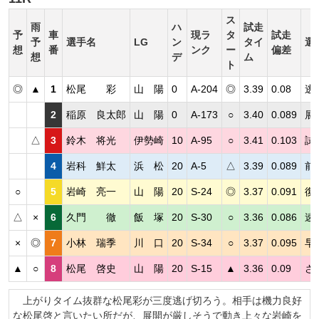
ス
雨
ハ
試走
予
車
現ラ
タ
試走
予
選手名
LG
ン
タイ
選
想
番
ンク
ー
偏差
想
デ
ム
ト
◎
▲
1
松尾 彩
山 陽
0
A-204
◎
3.39
0.08
逃
2
稲原 良太郎
山 陽
0
A-173
○
3.40
0.089
展
△
3
鈴木 将光
伊勢崎
10
A-95
○
3.41
0.103
試
4
岩科 鮮太
浜 松
20
A-5
△
3.39
0.089
前
○
5
岩崎 亮一
山 陽
20
S-24
◎
3.37
0.091
復
△
×
6
久門 徹
飯 塚
20
S-30
○
3.36
0.086
速
×
◎
7
小林 瑞季
川 口
20
S-34
○
3.37
0.095
早
▲
○
8
松尾 啓史
山 陽
20
S-15
▲
3.36
0.09
さ
上がりタイム抜群な松尾彩が三度逃げ切ろう。相手は機力良好
な松尾啓と言いたい所だが、展開が厳しそうで動き上々な岩崎を