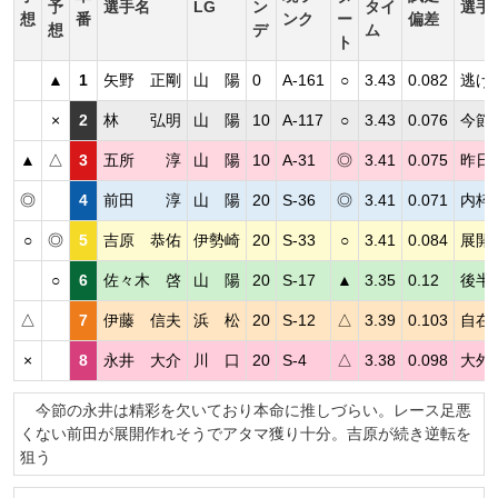
予
選手名
LG
ン
タイ
選手
想
番
ンク
ー
偏差
想
デ
ム
ト
▲
1
矢野 正剛
山 陽
0
A-161
○
3.43
0.082
逃げ
×
2
林 弘明
山 陽
10
A-117
○
3.43
0.076
今節
▲
△
3
五所 淳
山 陽
10
A-31
◎
3.41
0.075
昨日
◎
4
前田 淳
山 陽
20
S-36
◎
3.41
0.071
内枠
○
◎
5
吉原 恭佑
伊勢崎
20
S-33
○
3.41
0.084
展開
○
6
佐々木 啓
山 陽
20
S-17
▲
3.35
0.12
後半
△
7
伊藤 信夫
浜 松
20
S-12
△
3.39
0.103
自在
×
8
永井 大介
川 口
20
S-4
△
3.38
0.098
大外
今節の永井は精彩を欠いており本命に推しづらい。レース足悪
くない前田が展開作れそうでアタマ獲り十分。吉原が続き逆転を
狙う