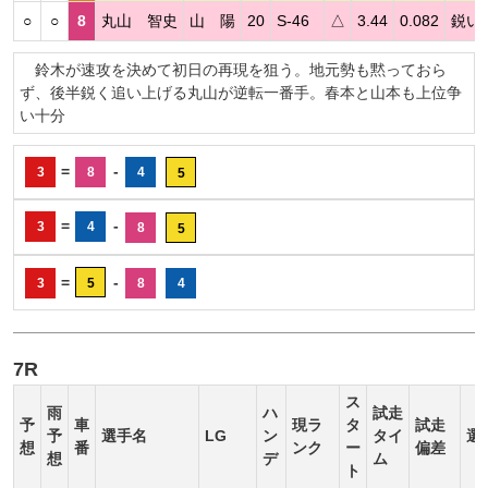
○
○
8
丸山 智史
山 陽
20
S-46
△
3.44
0.082
鋭い
鈴木が速攻を決めて初日の再現を狙う。地元勢も黙っておら
ず、後半鋭く追い上げる丸山が逆転一番手。春本と山本も上位争
い十分
=
-
3
8
4
5
=
-
3
4
8
5
=
-
3
5
8
4
7R
ス
雨
ハ
試走
予
車
現ラ
タ
試走
予
選手名
LG
ン
タイ
選
想
番
ンク
ー
偏差
想
デ
ム
ト