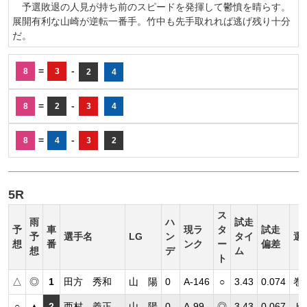
予選敗退の人見が持ち前のスピードを発揮して鬱憤を晴らす。
展開有利な山崎が逆転一番手。竹中も先手取れれば逃げ残り十分
だ。
=
-
8
3
2
4
=
-
8
2
3
4
=
-
8
4
3
2
5R
ス
雨
ハ
試走
予
車
現ラ
タ
試走
予
選手名
LG
ン
タイ
選
想
番
ンク
ー
偏差
想
デ
ム
ト
△
◎
1
田方 秀和
山 陽
0
A-146
○
3.43
0.074
巻
○
▲
2
西村 義正
山 陽
0
A-99
◎
3.43
0.067
ト