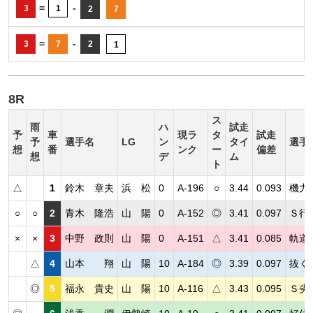
=
-
3
1
2
7
=
-
3
7
2
1
8R
ス
雨
ハ
試走
予
車
現ラ
タ
試走
予
選手名
LG
ン
タイ
選手
想
番
ンク
ー
偏差
想
デ
ム
ト
△
1
鈴木 章夫
浜 松
0
A-196
○
3.44
0.093
機力
○
○
2
青木 隆浩
山 陽
0
A-152
◎
3.41
0.097
Ｓ行
×
×
3
中野 政則
山 陽
0
A-151
△
3.41
0.085
軌道
△
4
山本 翔
山 陽
10
A-184
◎
3.39
0.097
抜く
◎
5
福永 貴史
山 陽
10
A-116
△
3.43
0.095
Ｓ劣