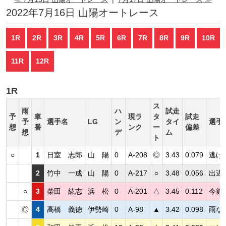
2022年7月16日 山陽オートレース
1R
2R
3R
4R
5R
6R
7R
8R
9R
10R
11R
12R
1R
ス
雨
ハ
試走
予
車
現ラ
タ
試走
予
選手名
LG
ン
タイ
選手
想
番
ンク
ー
偏差
想
デ
ム
ト
○
1
日室 志郎
山 陽
0
A-208
◎
3.43
0.079
逃げ
2
竹中 一成
山 陽
0
A-217
○
3.48
0.056
出遅
○
3
柴田 紘志
浜 松
0
A-201
△
3.45
0.112
今節
◎
4
高橋 義徳
伊勢崎
0
A-98
▲
3.42
0.098
雨な