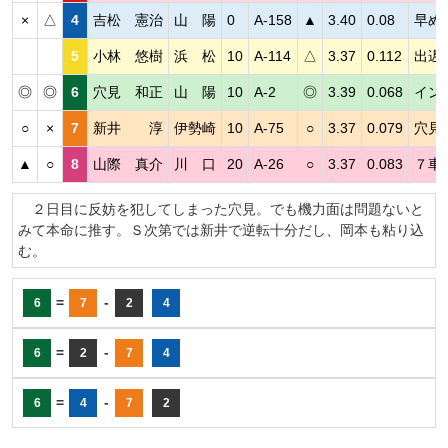
×
△
4
吉松 憲治
山 陽
0
A-158
▲
3.40
0.08
早め
5
小林 悠樹
浜 松
10
A-114
△
3.37
0.112
出遅
◎
◎
6
穴見 和正
山 陽
10
A-2
◎
3.39
0.068
イン
○
×
7
新井 淳
伊勢崎
10
A-75
○
3.37
0.079
穴見
▲
○
8
山際 真介
川 口
20
A-26
○
3.37
0.083
７車
２日目に反妨を犯してしまった穴見。でも機力面は問題ないと
みて本命に推す。Ｓ次第では新井で逆転十分だし、岡本も粘り込
む。
=
-
6
7
2
4
=
-
6
2
7
4
=
-
6
4
7
2