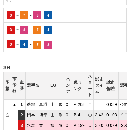
能。
=
-
3
7
8
4
=
-
3
8
7
4
=
-
3
4
7
8
3R
ス
雨
ハ
試走
予
車
現ラ
タ
試走
予
選手名
LG
ン
タイ
選手
想
番
ンク
ー
偏差
想
デ
ム
ト
▲
1
磯部 真樹
山 陽
0
A-205
△
0.089
今節
△
2
岡本 博幸
山 陽
0
B-4
◎
3.42
0.108
２日
3
水本 竜二
飯 塚
0
A-199
○
3.40
0.079
Ｓ次