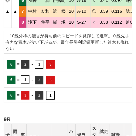
◎
6
浅香 潤
伊勢崎
10
A-19
○
3.41
0.097
好位
▲
▲
7
中村 友和
浜 松
20
A-10
◎
3.39
0.116
試走
8
滝下 隼平
飯 塚
20
S-27
○
3.38
0.112
追い
10線外枠の淺香が持ち前のスピードを発揮して進撃。０線先手
有力な青木が食い下がるが、最年長勝利記録更新した鈴木も侮れ
ない
=
-
6
2
3
1
=
-
6
1
2
3
=
-
6
3
2
1
9R
ス
雨
ハ
試走
予
車
現ラ
タ
試走