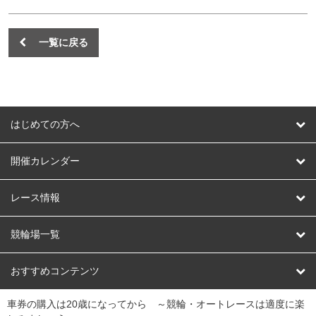
一覧に戻る
はじめての方へ
はじめての方へ
開催カレンダー
競輪
レース情報
オートレース
レース予想
競輪場一覧
競輪くじ
レース結果
北日本
函館競輪場
青森競輪場
いわき平競輪場
おすすめコンテンツ
車券の購入は20歳になってから ～競輪・オートレースは適度に楽
Dokanto!
キャリーオーバー一覧
関
競輪選手情報
弥彦競輪場
前橋競輪場
取手競輪場
宇都宮競輪場