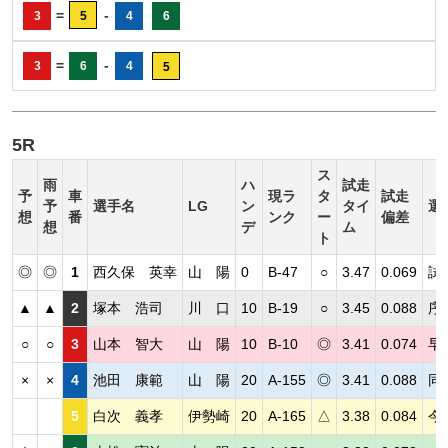
=
-
3
5
4
6
=
-
3
6
4
5
5R
ス
雨
ハ
試走
予
車
現ラ
タ
試走
予
選手名
LG
ン
タイ
選
想
番
ンク
ー
偏差
想
デ
ム
ト
◎
◎
1
西久保 英幸
山 陽
0
B-47
○
3.47
0.069
試
▲
▲
2
塚本 浩司
川 口
10
B-19
○
3.45
0.088
序
○
○
3
山本 智大
山 陽
10
B-10
◎
3.41
0.074
早
×
×
4
池田 康範
山 陽
20
A-155
◎
3.41
0.088
同
5
白次 義孝
伊勢崎
20
A-165
△
3.38
0.084
今