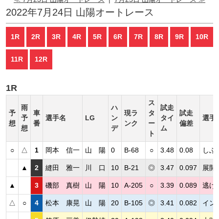
2022年7月24日 山陽オートレース
1R
2R
3R
4R
5R
6R
7R
8R
9R
10R
11R
12R
1R
ス
雨
ハ
試走
予
車
現ラ
タ
試走
予
選手名
LG
ン
タイ
選手
想
番
ンク
ー
偏差
想
デ
ム
ト
○
△
1
岡本 信一
山 陽
0
B-68
○
3.48
0.08
しぶ
▲
2
縫田 雅一
川 口
10
B-21
◎
3.47
0.097
展開
▲
3
磯部 真樹
山 陽
10
A-205
○
3.39
0.089
逃げ
△
○
4
松本 康晃
山 陽
20
B-105
◎
3.41
0.082
イン