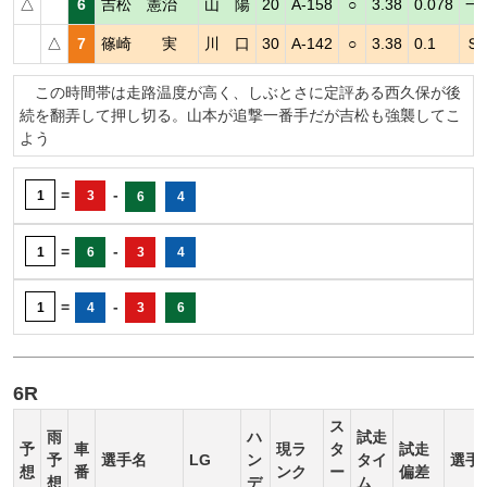
△
6
吉松 憲治
山 陽
20
A-158
○
3.38
0.078
一
△
7
篠崎 実
川 口
30
A-142
○
3.38
0.1
Ｓ
この時間帯は走路温度が高く、しぶとさに定評ある西久保が後
続を翻弄して押し切る。山本が追撃一番手だが吉松も強襲してこ
よう
=
-
1
3
6
4
=
-
1
6
3
4
=
-
1
4
3
6
6R
ス
雨
ハ
試走
予
車
現ラ
タ
試走
予
選手名
LG
ン
タイ
選手
想
番
ンク
ー
偏差
想
デ
ム