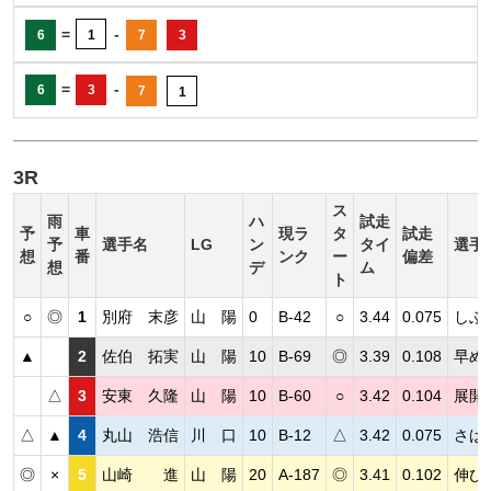
=
-
6
1
7
3
=
-
6
3
7
1
3R
ス
雨
ハ
試走
予
車
現ラ
タ
試走
予
選手名
LG
ン
タイ
選手
想
番
ンク
ー
偏差
想
デ
ム
ト
○
◎
1
別府 末彦
山 陽
0
B-42
○
3.44
0.075
しぶ
▲
2
佐伯 拓実
山 陽
10
B-69
◎
3.39
0.108
早め
△
3
安東 久隆
山 陽
10
B-60
○
3.42
0.104
展開
△
▲
4
丸山 浩信
川 口
10
B-12
△
3.42
0.075
さば
◎
×
5
山崎 進
山 陽
20
A-187
◎
3.41
0.102
伸び