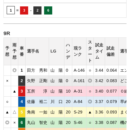
=
-
1
3
2
6
9R
ス
雨
ハ
試走
予
車
現ラ
タ
試走
予
選手名
LG
ン
タイ
選手
想
番
ンク
ー
偏差
想
デ
ム
ト
◎
1
田方 秀和
山 陽
0
A-146
○
3.44
0.064
エン
×
2
矢野 正剛
山 陽
0
A-161
◎
3.42
0.083
どこ
▲
3
五所 淳
山 陽
10
A-31
○
3.40
0.077
０線
○
4
佐藤 裕二
川 口
20
A-84
◎
3.37
0.079
早め
▲
△
5
角南 一如
山 陽
20
S-29
▲
3.36
0.093
まく
◎
×
6
丸山 智史
山 陽
20
S-46
○
3.38
0.087
機の