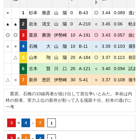
ト
×
1
杉本 雅彦
山 陽
0
B-43
◎
3.44
0.089
逃げ
▲
▲
2
岩永 清文
山 陽
0
A-210
○
3.45
0.06
軌道
◎
◎
3
栗原 勝測
伊勢崎
10
A-191
◎
3.43
0.057
抜け
○
×
4
石橋 大
山 陽
10
B-11
○
3.39
0.103
展開
△
5
山本 翔
山 陽
20
A-184
◎
3.37
0.113
前団
6
古木 賢
川 口
20
A-121
○
3.40
0.094
試走
△
○
7
新井 恵匠
伊勢崎
30
S-41
○
3.37
0.108
後半
栗原、石橋の10線両者が抜け出して首位争いとみた。本命は内
枠の前者。実力上位の新井が割って入る場面十分。杉本の逃げに
一考
=
-
3
4
7
1
=
-
3
7
4
1