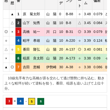
想
番
ンク
ー
偏差
想
デ
ム
ト
▲
1
原 菊太郎
山 陽
0
B-88
○
3.48
0.079
ど
△
2
山下 知秀
山 陽
10
B-8
△
3.45
0.084
ス
◎
×
3
高橋 祐一
川 口
10
B-31
◎
3.39
0.079
抜
○
4
畦坪 孝雄
山 陽
10
A-220
○
3.39
0.124
軌
△
○
5
番田 隆弘
山 陽
20
A-137
◎
3.40
0.081
Ｓ
×
6
稲原 良太郎
山 陽
20
A-173
○
3.38
0.09
イ
▲
◎
7
吉田 恵輔
伊勢崎
30
A-38
○
3.38
0.086
後
10線先手有力な高橋が原を交わして逃げ態勢に持ち込む。動き
上々な畦坪が続いて逆転を狙う。番田、稲原も追い上げて上位十
分。
=
-
3
4
6
5