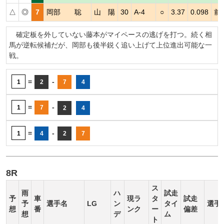
△
◎
7
岡部 聡
山 陽
30
A-4
○
3.37
0.098
前
確定板を外していない藤本がマイペースの逃げを打つ。続く相
馬が逆転候補だが、岡部も後半鋭く追い上げて上位進出可能な一
戦。
=
-
1
2
7
4
=
-
1
7
2
4
=
-
1
4
2
7
8R
ス
雨
ハ
試走
予
車
現ラ
タ
試走
予
選手名
LG
ン
タイ
選手
想
番
ンク
ー
偏差
想
デ
ム
ト