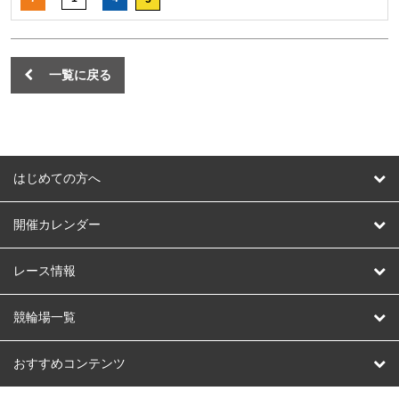
一覧に戻る
はじめての方へ
はじめての方へ
開催カレンダー
競輪
レース情報
オートレース
レース予想
競輪場一覧
競輪くじ
レース結果
北日本
函館競輪場
青森競輪場
いわき平競輪場
おすすめコンテンツ