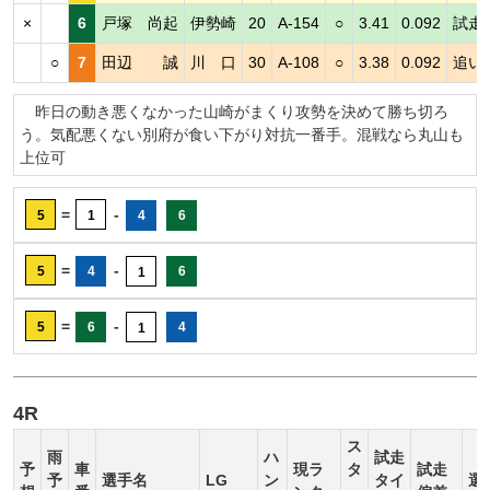
×
6
戸塚 尚起
伊勢崎
20
A-154
○
3.41
0.092
試走
○
7
田辺 誠
川 口
30
A-108
○
3.38
0.092
追い
昨日の動き悪くなかった山崎がまくり攻勢を決めて勝ち切ろ
う。気配悪くない別府が食い下がり対抗一番手。混戦なら丸山も
上位可
=
-
5
1
4
6
=
-
5
4
6
1
=
-
5
6
4
1
4R
ス
雨
ハ
試走
予
車
現ラ
タ
試走
予
選手名
LG
ン
タイ
選