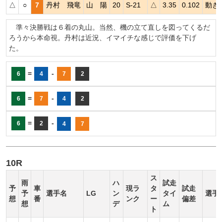
△
○
7
丹村 飛竜
山 陽
20
S-21
△
3.35
0.102
動き
準々決勝戦は６着の丸山。当然、機の立て直しを図ってくるだ
ろうから本命視。丹村は近況、イマイチな感じで評価を下げ
た。
=
-
6
4
7
2
=
-
6
7
4
2
=
-
6
2
4
7
10R
ス
雨
ハ
試走
予
車
現ラ
タ
試走
予
選手名
LG
ン
タイ
選手
想
番
ンク
ー
偏差
想
デ
ム
ト