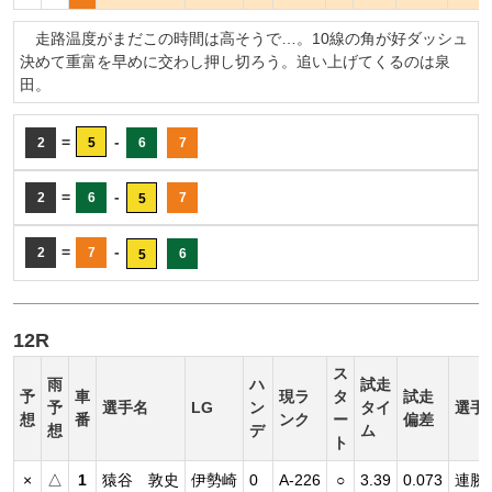
走路温度がまだこの時間は高そうで…。10線の角が好ダッシュ
決めて重富を早めに交わし押し切ろう。追い上げてくるのは泉
田。
=
-
2
5
6
7
=
-
2
6
7
5
=
-
2
7
6
5
12R
ス
雨
ハ
試走
予
車
現ラ
タ
試走
予
選手名
LG
ン
タイ
選手
想
番
ンク
ー
偏差
想
デ
ム
ト
×
△
1
猿谷 敦史
伊勢崎
0
A-226
○
3.39
0.073
連勝