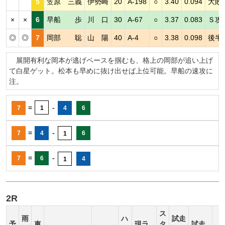
5
笠原 三義
伊勢崎
20
A-198
○
3.40
0.094
大敗
×
×
6
早船 歩
川 口
30
A-67
○
3.37
0.083
Ｓ攻
◎
◎
7
岡部 聡
山 陽
40
A-4
○
3.38
0.098
後半
展開有利な岡本が逃げペースを掴むも、格上の岡部が追い上げ
て白星ゲット。松本も早めに抜け出せば上位可能。早船の速攻に
注。
=
-
7
1
4
6
=
-
7
4
6
1
=
-
7
6
4
1
2R
ス
雨
ハ
試走
予
車
現ラ
タ
試走