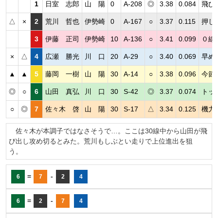
1
日室 志郎
山 陽
0
A-208
◎
3.38
0.084
飛び
△
×
2
荒川 哲也
伊勢崎
0
A-167
○
3.37
0.115
押し
3
伊藤 正司
伊勢崎
10
A-136
○
3.41
0.099
０線
×
△
4
広瀬 勝光
川 口
20
A-29
○
3.40
0.069
早め
▲
▲
5
藤岡 一樹
山 陽
30
A-14
○
3.38
0.096
今節
◎
○
6
山田 真弘
川 口
30
S-42
◎
3.37
0.074
トッ
○
◎
7
佐々木 啓
山 陽
30
S-17
△
3.34
0.125
機力
佐々木が本調子ではなさそうで…。ここは30線中から山田が飛
び出し攻め切るとみた。荒川もしぶとい走りで上位進出を狙
う。
=
-
6
7
2
4
=
-
6
2
7
4