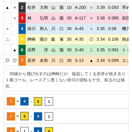
▲
×
2
松井 大和
山 陽
10
A-200
○
3.39
0.093
早め
○
3
林 弘明
山 陽
20
A-117
○
3.38
0.085
前団
○
4
掛川 和人
川 口
30
A-45
○
3.35
0.08
機力
△
5
桝崎 陽介
飯 塚
30
A-35
◎
3.34
0.106
熱走
▲
6
浜野 淳
山 陽
30
S-40
△
3.35
0.091
トッ
◎
◎
7
若井 友和
川 口
30
S-13
▲
3.34
0.099
エン
30線から飛び出すのは桝崎だが、猛追してくる若井が抜き去り
１着ゴール。レースアシ悪くない掛川の逆転も十分。粘るのは猿
谷。
=
-
7
4
5
1
=
-
7
5
4
1
=
-
7
1
4
5