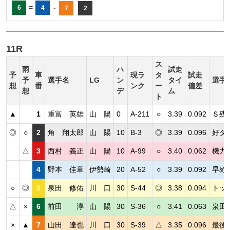
=
-
6
4
7
2
11R
ス
雨
ハ
試走
予
車
現ラ
タ
試走
予
選手名
LG
ン
タイ
選手
想
番
ンク
ー
偏差
想
デ
ム
ト
▲
1
重富 英雄
山 陽
0
A-211
○
3.39
0.092
Ｓ残
◎
○
2
角 翔太郎
山 陽
10
B-3
◎
3.39
0.096
好ダ
△
3
西村 義正
山 陽
10
A-99
○
3.40
0.062
機力
4
野本 佳章
伊勢崎
20
A-52
○
3.39
0.092
早め
○
◎
5
泉田 修佑
川 口
30
S-44
◎
3.38
0.094
トッ
△
×
6
前田 淳
山 陽
30
S-36
○
3.41
0.063
泉田
×
▲
7
山田 達也
川 口
30
S-39
△
3.35
0.096
最後