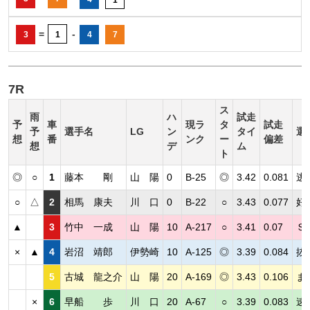
=
-
3
1
4
7
7R
ス
雨
ハ
試走
予
車
現ラ
タ
試走
予
選手名
LG
ン
タイ
選
想
番
ンク
ー
偏差
想
デ
ム
ト
◎
○
1
藤本 剛
山 陽
0
B-25
◎
3.42
0.081
逃
○
△
2
相馬 康夫
川 口
0
B-22
○
3.43
0.077
好
▲
3
竹中 一成
山 陽
10
A-217
○
3.41
0.07
Ｓ
×
▲
4
岩沼 靖郎
伊勢崎
10
A-125
◎
3.39
0.084
抜
5
古城 龍之介
山 陽
20
A-169
◎
3.43
0.106
ま
×
6
早船 歩
川 口
20
A-67
○
3.39
0.083
速