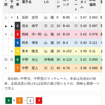
予
選手名
LG
ン
タイ
選
想
番
ンク
ー
偏差
想
デ
ム
ト
△
×
1
浜田 忠司
山 陽
0
B-85
○
3.47
0.062
熱
▲
▲
2
清水 雄平
川 口
10
B-44
◎
3.40
0.087
早
×
△
3
西崎 洋一郎
山 陽
10
B-20
○
3.42
0.078
展
4
岡本 博幸
山 陽
20
B-4
◎
3.40
0.111
Ｓ
○
5
青木 隆浩
山 陽
20
A-152
○
3.39
0.11
ま
◎
◎
6
中野 光公
伊勢崎
30
A-123
○
3.41
0.099
イ
○
7
中野 憲人
川 口
40
A-76
○
3.36
0.086
格
攻め鋭い中野光、中野憲のマッチレース。本命は先攻めの前
者。走路温度が高ければ浜田の逃げ残りも十分。西崎も展開一つ
で浮上
=
-
6
7
3
1