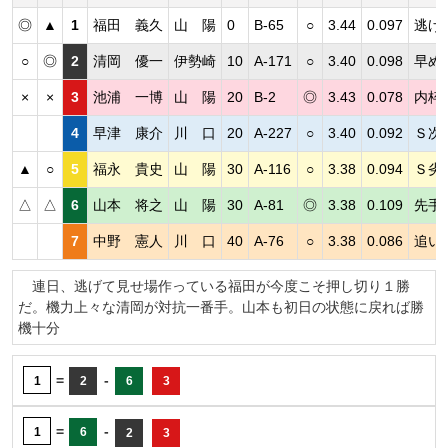
◎
▲
1
福田 義久
山 陽
0
B-65
○
3.44
0.097
逃げ
○
◎
2
清岡 優一
伊勢崎
10
A-171
○
3.40
0.098
早め
×
×
3
池浦 一博
山 陽
20
B-2
◎
3.43
0.078
内枠
4
早津 康介
川 口
20
A-227
○
3.40
0.092
Ｓ次
▲
○
5
福永 貴史
山 陽
30
A-116
○
3.38
0.094
Ｓ劣
△
△
6
山本 将之
山 陽
30
A-81
◎
3.38
0.109
先手
7
中野 憲人
川 口
40
A-76
○
3.38
0.086
追い
連日、逃げて見せ場作っている福田が今度こそ押し切り１勝
だ。機力上々な清岡が対抗一番手。山本も初日の状態に戻れば勝
機十分
=
-
1
2
6
3
=
-
1
6
2
3