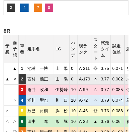
=
-
2
4
7
8
8R
ス
雨
ハ
試走
予
車
現ラ
タ
試走
予
選手名
LG
ン
タイ
選
想
番
ンク
ー
偏差
想
デ
ム
ト
▲
1
池浦 一博
山 陽
0
A-211
◎
3.75
0.071
ど
▲
×
2
西村 義正
山 陽
0
A-179
○
3.77
0.062
ス
3
亀井 政和
伊勢崎
10
A-99
△
3.77
0.085
今
○
4
稲川 聖也
川 口
10
A-72
○
3.79
0.074
展
○
5
辰巳 裕樹
浜 松
10
A-46
◎
3.76
0.088
Ｓ
△
△
6
田中 進
飯 塚
10
A-28
▲
3.76
0.06
ま
×
◎
7
西村 龍太郎
山 陽
20
A-14
○
3.58
0.108
試