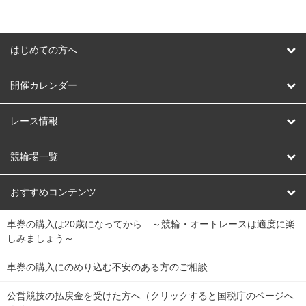
はじめての方へ
はじめての方へ
開催カレンダー
競輪
レース情報
オートレース
レース予想
競輪場一覧
競輪くじ
レース結果
北日本
函館競輪場
青森競輪場
いわき平競輪場
おすすめコンテンツ
車券の購入は20歳になってから ～競輪・オートレースは適度に楽
Dokanto!
キャリーオーバー一覧
関
競輪選手情報
弥彦競輪場
前橋競輪場
取手競輪場
宇都宮競輪場
しみましょう～
東
大宮競輪場
西武園競輪場
京王閣競輪場
立川競輪場
チャリロトプラザ
Perfecta Navi
車券の購入にのめり込む不安のある方のご相談
南
松戸競輪場
千葉競輪場
川崎競輪場
平塚競輪場
公営競技の払戻金を受けた方へ（クリックすると国税庁のページへ
netkeirin
関