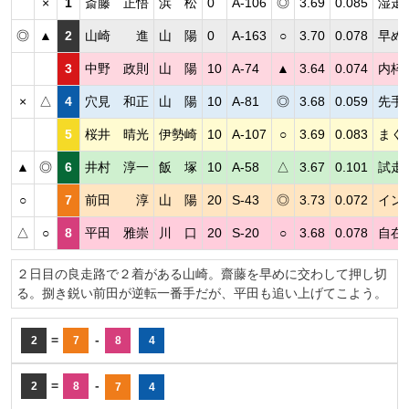
×
1
斎藤 正悟
浜 松
0
A-106
◎
3.69
0.085
湿走
◎
▲
2
山崎 進
山 陽
0
A-163
○
3.70
0.078
早め
3
中野 政則
山 陽
10
A-74
▲
3.64
0.074
内枠
×
△
4
穴見 和正
山 陽
10
A-81
◎
3.68
0.059
先手
5
桜井 晴光
伊勢崎
10
A-107
○
3.69
0.083
まく
▲
◎
6
井村 淳一
飯 塚
10
A-58
△
3.67
0.101
試走
○
7
前田 淳
山 陽
20
S-43
◎
3.73
0.072
イン
△
○
8
平田 雅崇
川 口
20
S-20
○
3.68
0.078
自在
２日目の良走路で２着がある山崎。齋藤を早めに交わして押し切
る。捌き鋭い前田が逆転一番手だが、平田も追い上げてこよう。
=
-
2
7
8
4
=
-
2
8
7
4