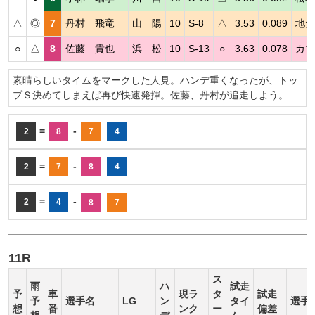
△
◎
7
丹村 飛竜
山 陽
10
S-8
△
3.53
0.089
地元
○
△
8
佐藤 貴也
浜 松
10
S-13
○
3.63
0.078
カマ
素晴らしいタイムをマークした人見。ハンデ重くなったが、トッ
プＳ決めてしまえば再び快速発揮。佐藤、丹村が追走しよう。
=
-
2
8
7
4
=
-
2
7
8
4
=
-
2
4
8
7
11R
ス
雨
ハ
試走
予
車
現ラ
タ
試走
予
選手名
LG
ン
タイ
選手
想
番
ンク
ー
偏差