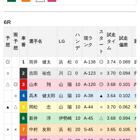
6R
ス
雨
ハ
試走
予
車
現ラ
タ
試走
予
選手名
LG
ン
タイ
選
想
番
ンク
ー
偏差
想
デ
ム
ト
◎
1
筒井 健太
浜 松
0
A-138
◎
3.74
0.089
逃
○
2
吉田 祐也
川 口
0
A-123
○
3.70
0.094
先
△
◎
3
山本 翔
山 陽
10
A-120
◎
3.68
0.101
内
○
4
高木 健太郎
山 陽
10
A-38
▲
3.64
0.102
Ｓ
▲
△
5
岡松 忠
山 陽
10
A-44
○
3.70
0.062
不
6
新井 淳
伊勢崎
10
A-45
△
3.68
0.094
カ
×
×
7
中村 友和
浜 松
20
S-45
○
3.65
0.105
Ｓ