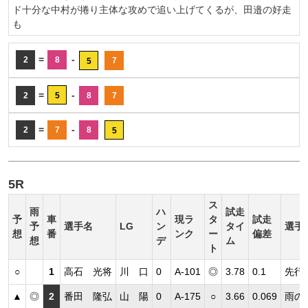
ド十分な中村が捲り主体な攻めで追い上げてくるが、田邉の好走
も
=
-
2
8
7
5
=
-
2
5
8
7
=
-
2
7
8
5
5R
ス
雨
ハ
試走
予
車
現ラ
タ
試走
予
選手名
LG
ン
タイ
選手
想
番
ンク
ー
偏差
想
デ
ム
ト
○
1
高石 光将
川 口
0
A-101
◎
3.78
0.1
先行
▲
◎
2
番田 隆弘
山 陽
0
A-175
○
3.66
0.069
雨の