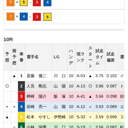
=
-
7
5
3
4
=
-
7
4
3
5
10R
ス
雨
ハ
試走
予
車
現ラ
タ
試走
予
選手名
LG
ン
タイ
選手
想
番
ンク
ー
偏差
想
デ
ム
ト
▲
1
斎藤 撤二
川 口
10
A-53
▲
3.75
0.102
イン
◎
2
人見 剛志
山 陽
10
A-13
◎
3.86
0.087
トッ
3
桝崎 陽介
飯 塚
10
A-41
▲
3.66
0.098
好枠
×
×
4
岩崎 亮一
山 陽
10
A-12
○
3.63
0.089
エン
▲
5
松本 やすし
伊勢崎
10
S-33
○
3.59
0.099
２着
○
6
小林 瑞季
川 口
10
S-19
△
3.56
0.082
松本