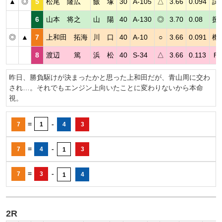
▲
◎
5
松尾 隆広
飯 塚
30
A-105
△
3.66
0.094
試
6
山本 将之
山 陽
40
A-130
◎
3.70
0.08
捌
◎
▲
7
上和田 拓海
川 口
40
A-10
○
3.66
0.091
機
8
渡辺 篤
浜 松
40
S-34
△
3.66
0.113
Ｆ
昨日、勝負駆けが決まったかと思った上和田だが、青山周に交わ
され…。それでもエンジン上向いたことに変わりないから本命
視。
=
-
7
1
4
3
=
-
7
4
3
1
=
-
7
3
4
1
2R