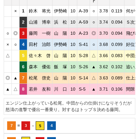
ト
×
1
鈴木 将光
伊勢崎
10
A-39
○
3.78
0.119
何が何
2
山浦 博幸
浜 松
10
A-59
○
3.74
0.094
Ｓ次第
○
◎
3
藤岡 一樹
山 陽
10
A-23
◎
3.70
0.094
飛び出
×
○
4
田村 治郎
伊勢崎
10
S-41
○
3.68
0.099
好位置
△
5
佐々木 啓
山 陽
10
S-28
△
3.66
0.083
中団か
6
森本 優佑
飯 塚
10
S-26
▲
3.62
0.102
追い上
◎
▲
7
松尾 啓史
山 陽
10
S-14
△
3.63
0.089
仕上が
▲
△
8
若井 友和
川 口
10
S-5
▲
3.71
0.106
間隙を
エンジン仕上がっている松尾。中団からの仕掛けになりそうだが
怒濤の進撃で優出一番乗り。対するはトップＳ決める藤岡。
=
-
7
3
4
5