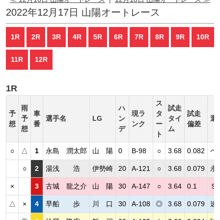
2022年12月17日 山陽オートレース
1R
2R
3R
4R
5R
6R
7R
8R
9R
10R
11R
12R
1R
ス
雨
ハ
試走
予
車
現ラ
タ
試走
予
選手名
LG
ン
タイ
選
想
番
ンク
ー
偏差
想
デ
ム
ト
○
△
1
永島 潤太郎
山 陽
0
B-98
○
3.68
0.082
ペ
○
2
湯浅 浩
伊勢崎
20
A-121
○
3.68
0.079
永
×
3
古城 龍之介
山 陽
30
A-147
○
3.64
0.1
Ｓ
△
×
4
早船 歩
川 口
30
A-108
◎
3.68
0.079
速