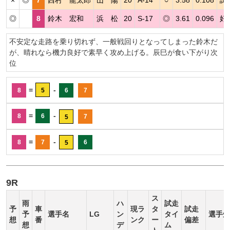
◎
8
鈴木 宏和
浜 松
20
S-17
◎
3.61
0.096
好
不安定な走路を乗り切れず、一般戦回りとなってしまった鈴木だ
が、晴れなら機力良好で素早く攻め上げる。辰巳が食い下がり次
位
=
-
8
5
6
7
=
-
8
6
7
5
=
-
8
7
6
5
9R
ス
雨
ハ
試走
予
車
現ラ
タ
試走
予
選手名
LG
ン
タイ
選手短
想
番
ンク
ー
偏差
想
デ
ム