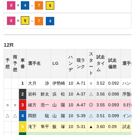
=
-
8
4
7
5
=
-
8
5
7
4
12R
ス
雨
ハ
試走
予
車
現ラ
タ
試走
予
選手名
LG
ン
タイ
選手短
想
番
ンク
ー
偏差
想
デ
ム
ト
1
大月 渉
伊勢崎
10
A-71
○
3.52
0.092
ハンデ
2
岩科 鮮太
浜 松
10
A-37
△
3.56
0.098
序盤の
○
○
3
緒方 浩一
山 陽
10
A-47
◎
3.55
0.093
Ｓ行け
△
△
4
岡部 聡
山 陽
10
S-39
△
3.51
0.099
イン鋭
5
滝下 隼平
飯 塚
10
S-31
▲
3.60
0.09
試走タ