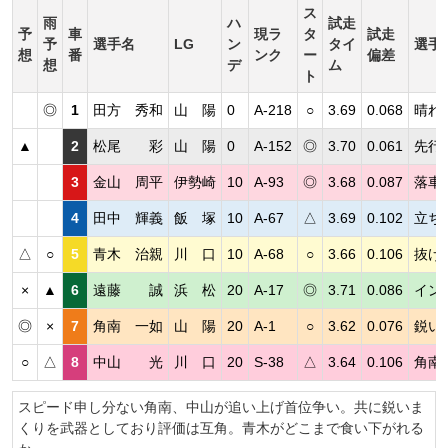
ス
雨
ハ
試走
予
車
現ラ
タ
試走
予
選手名
LG
ン
タイ
選手
想
番
ンク
ー
偏差
想
デ
ム
ト
◎
1
田方 秀和
山 陽
0
A-218
○
3.69
0.068
晴れ
▲
2
松尾 彩
山 陽
0
A-152
◎
3.70
0.061
先行
3
金山 周平
伊勢崎
10
A-93
◎
3.68
0.087
落車
4
田中 輝義
飯 塚
10
A-67
△
3.69
0.102
立ち
△
○
5
青木 治親
川 口
10
A-68
○
3.66
0.106
抜け
×
▲
6
遠藤 誠
浜 松
20
A-17
◎
3.71
0.086
イン
◎
×
7
角南 一如
山 陽
20
A-1
○
3.62
0.076
鋭い
○
△
8
中山 光
川 口
20
S-38
△
3.64
0.106
角南
スピード申し分ない角南、中山が追い上げ首位争い。共に鋭いま
くりを武器としており評価は互角。青木がどこまで食い下がれる