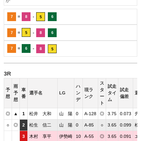
か
=
-
7
8
6
5
=
-
7
5
8
6
=
-
7
6
8
5
3R
ス
雨
ハ
試走
予
車
現ラ
タ
試走
予
選手名
LG
ン
タイ
選
想
番
ンク
ー
偏差
想
デ
ム
ト
◎
▲
1
松井 大和
山 陽
0
A-128
◎
3.75
0.073
先
○
◎
2
松生 信二
山 陽
0
A-85
○
3.65
0.099
松
3
木村 享平
伊勢崎
10
A-55
◎
3.65
0.091
エ