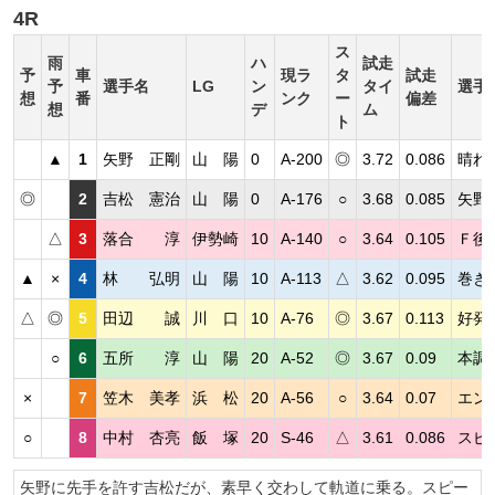
4R
ス
雨
ハ
試走
予
車
現ラ
タ
試走
予
選手名
LG
ン
タイ
選手
想
番
ンク
ー
偏差
想
デ
ム
ト
▲
1
矢野 正剛
山 陽
0
A-200
◎
3.72
0.086
晴れ
◎
2
吉松 憲治
山 陽
0
A-176
○
3.68
0.085
矢野
△
3
落合 淳
伊勢崎
10
A-140
○
3.64
0.105
Ｆ後
▲
×
4
林 弘明
山 陽
10
A-113
△
3.62
0.095
巻き
△
◎
5
田辺 誠
川 口
10
A-76
◎
3.67
0.113
好発
○
6
五所 淳
山 陽
20
A-52
◎
3.67
0.09
本調
×
7
笠木 美孝
浜 松
20
A-56
○
3.64
0.07
エン
○
8
中村 杏亮
飯 塚
20
S-46
△
3.61
0.086
スピ
矢野に先手を許す吉松だが、素早く交わして軌道に乗る。スピー