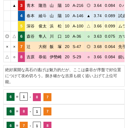
▲
3
青木 隆浩
山 陽
10
A-216
◎
3.64
0.084
０ハ
4
春本 綾斗
山 陽
10
A-146
▲
3.74
0.089
試走
5
深谷 俊太
浜 松
10
A-100
△
3.66
0.099
ムラ
◎
△
6
森谷 隼人
川 口
10
A-36
○
3.63
0.075
カマ
×
×
7
辻 大樹
飯 塚
20
S-47
◎
3.68
0.064
先手
△
○
8
吉原 恭佑
伊勢崎
20
S-29
○
3.66
0.084
鋭い
絶好展開な高石の逃げは魅力的だが、ここは森谷が序盤で好位置
につけて攻め切ろう。捌き確かな吉原も鋭く追い上げて上位可
能。
=
-
6
1
8
7
=
-
6
8
7
1
=
-
6
7
8
1