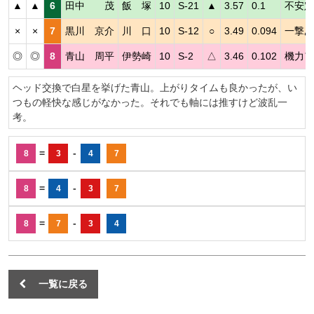
▲
▲
6
田中 茂
飯 塚
10
S-21
▲
3.57
0.1
不安定
×
×
7
黒川 京介
川 口
10
S-12
○
3.49
0.094
一撃あ
◎
◎
8
青山 周平
伊勢崎
10
S-2
△
3.46
0.102
機力ア
ヘッド交換で白星を挙げた青山。上がりタイムも良かったが、い
つもの軽快な感じがなかった。それでも軸には推すけど波乱一
考。
=
-
8
3
4
7
=
-
8
4
3
7
=
-
8
7
3
4
一覧に戻る