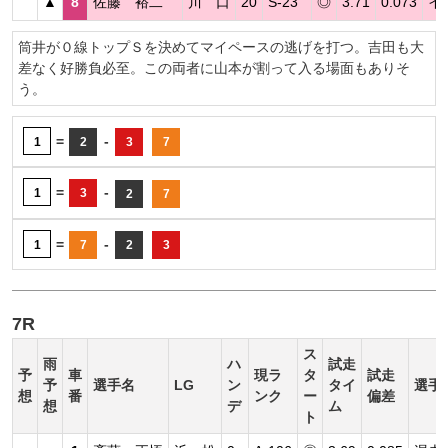
▲
8
佐藤 裕二
川 口
20
S-23
◎
3.71
0.073
イ
筒井が０線トップＳを決めてマイペースの逃げを打つ。吉田も大
差なく好勝負必至。この両者に山本が割って入る場面もありそ
う。
=
-
1
2
3
7
=
-
1
3
2
7
=
-
1
7
2
3
7R
ス
雨
ハ
試走
予
車
現ラ
タ
試走
予
選手名
LG
ン
タイ
選手
想
番
ンク
ー
偏差
想
デ
ム
ト