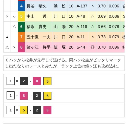
4
長谷 晴久
浜 松
10
A-137
○
3.70
0.096
合
×
○
5
中山 透
川 口
10
A-48
△
3.69
0.086
Ｓ
△
6
福永 貴史
山 陽
20
A-116
△
3.66
0.078
８
▲
7
五十嵐 一夫
川 口
20
A-11
○
3.73
0.079
機
△
×
8
鐘ヶ江 将平
飯 塚
20
S-44
◎
3.70
0.096
好
０ハンから松井が先行して逃げる。同ハン松生がピッタリマーク
し出たなりのレースとみたが、ランク上位の鐘ヶ江も攻め込む。
=
-
1
2
8
5
=
-
1
8
2
5
=
-
1
5
2
8