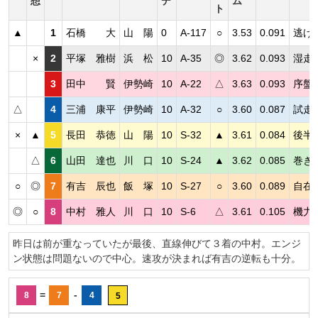
想
デ
ム
ト
▲
1
石橋 大
山 陽
0
A-117
○
3.53
0.091
逃げ
×
2
平塚 雅樹
浜 松
10
A-35
◎
3.62
0.093
湿走
3
田中 賢
伊勢崎
10
A-22
△
3.63
0.093
序盤
△
4
三浦 康平
伊勢崎
10
A-32
○
3.60
0.087
試走
×
▲
5
長田 恭徳
山 陽
10
S-32
▲
3.61
0.084
後半
△
6
山田 達也
川 口
10
S-24
▲
3.62
0.085
巻き
○
◎
7
有吉 辰也
飯 塚
10
S-27
○
3.60
0.089
自在
◎
○
8
中村 雅人
川 口
10
S-6
△
3.61
0.105
機力
昨日は前が重なっていたが最後、直線伸びて３着の中村。エンジ
ン状態は問題ないので中心。速攻が決まれば有吉の逆転も十分。
=
-
8
7
4
5