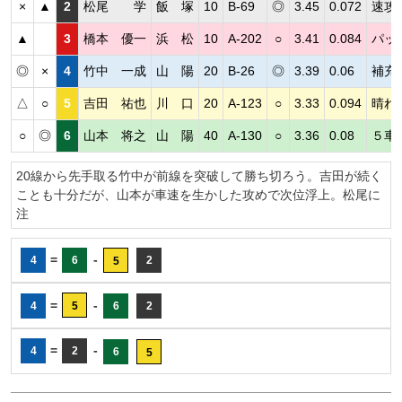
×
▲
2
松尾 学
飯 塚
10
B-69
◎
3.45
0.072
速攻
▲
3
橋本 優一
浜 松
10
A-202
○
3.41
0.084
パッ
◎
×
4
竹中 一成
山 陽
20
B-26
◎
3.39
0.06
補充
△
○
5
吉田 祐也
川 口
20
A-123
○
3.33
0.094
晴れ
○
◎
6
山本 将之
山 陽
40
A-130
○
3.36
0.08
５車
20線から先手取る竹中が前線を突破して勝ち切ろう。吉田が続く
ことも十分だが、山本が車速を生かした攻めで次位浮上。松尾に
注
=
-
4
6
2
5
=
-
4
5
6
2
=
-
4
2
6
5