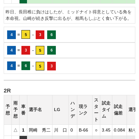
昨日、長田稚に負けはしたが、ミッドナイト得意としている角を
本命視。山崎が続き反撃に出るが、相馬もしぶとく食い下がる。
=
-
4
5
3
6
=
-
4
3
6
5
=
-
4
6
3
5
2R
ス
雨
ハ
試走
予
車
現ラ
タ
試走
予
選手名
LG
ン
タイ
選手
想
番
ンク
ー
偏差
想
デ
ム
ト
△
1
岡崎 秀二
川 口
0
B-66
○
3.45
0.084
粘り