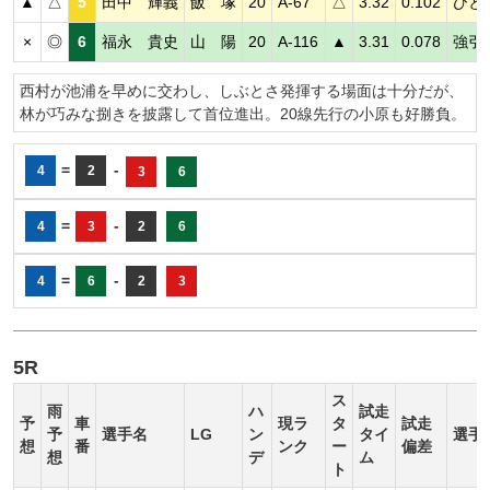
▲
△
5
田中 輝義
飯 塚
20
A-67
△
3.32
0.102
ひと
×
◎
6
福永 貴史
山 陽
20
A-116
▲
3.31
0.078
強引
西村が池浦を早めに交わし、しぶとさ発揮する場面は十分だが、
林が巧みな捌きを披露して首位進出。20線先行の小原も好勝負。
=
-
4
2
3
6
=
-
4
3
2
6
=
-
4
6
2
3
5R
ス
雨
ハ
試走
予
車
現ラ
タ
試走
予
選手名
LG
ン
タイ
選手
想
番
ンク
ー
偏差
想
デ
ム
ト