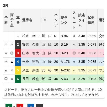
3R
ス
雨
ハ
試走
予
車
現ラ
タ
試走
予
選手名
LG
ン
タイ
選手
想
番
ンク
ー
偏差
想
デ
ム
ト
1
松永 幸二
川 口
0
B-94
○
3.48
0.069
交わ
×
△
2
安東 久隆
山 陽
10
B-19
○
3.35
0.079
好走
○
◎
3
山本 智大
山 陽
10
B-29
◎
3.40
0.058
ミッ
△
▲
4
吉松 憲治
山 陽
20
A-176
○
3.35
0.085
スピ
▲
×
5
米里 崇徳
浜 松
30
A-232
○
3.35
0.079
ツボ
◎
○
6
長田 稚也
飯 塚
40
A-43
○
3.29
0.103
難な
スピード、捌き共に一枚上の長田が追い上げて人気に応える。10
線先行の山本を対抗視するが、吉松も後半、浮上してきそうだ。
=
-
6
3
4
2