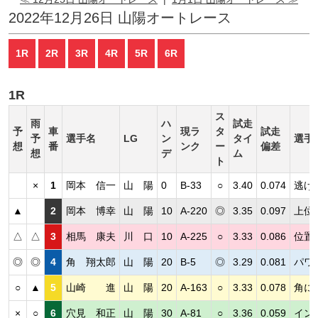
2022年12月26日 山陽オートレース
1R
2R
3R
4R
5R
6R
1R
ス
雨
ハ
試走
予
車
現ラ
タ
試走
予
選手名
LG
ン
タイ
選手
想
番
ンク
ー
偏差
想
デ
ム
ト
×
1
岡本 信一
山 陽
0
B-33
○
3.40
0.074
逃げ
▲
2
岡本 博幸
山 陽
10
A-220
◎
3.35
0.097
上位
△
△
3
相馬 康夫
川 口
10
A-225
○
3.33
0.086
位置
◎
◎
4
角 翔太郎
山 陽
20
B-5
◎
3.29
0.081
パワ
○
▲
5
山崎 進
山 陽
20
A-163
○
3.33
0.078
角に
×
○
6
穴見 和正
山 陽
30
A-81
○
3.36
0.059
イン