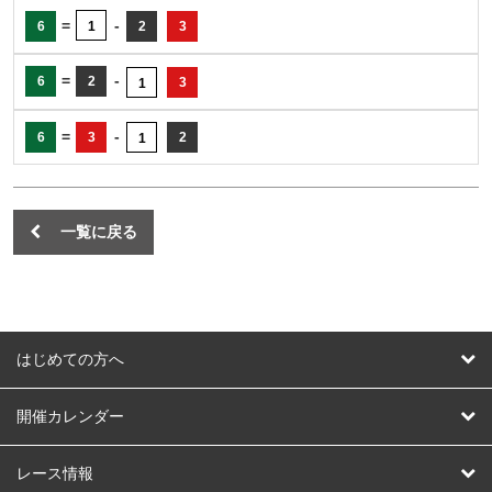
=
-
6
1
2
3
=
-
6
2
3
1
=
-
6
3
2
1
一覧に戻る
はじめての方へ
はじめての方へ
開催カレンダー
競輪
レース情報