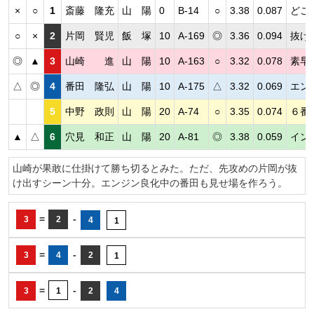
×
○
1
斎藤 隆充
山 陽
0
B-14
○
3.38
0.087
どこ
○
×
2
片岡 賢児
飯 塚
10
A-169
◎
3.36
0.094
抜け
◎
▲
3
山崎 進
山 陽
10
A-163
○
3.32
0.078
素早
△
◎
4
番田 隆弘
山 陽
10
A-175
△
3.32
0.069
エン
5
中野 政則
山 陽
20
A-74
○
3.35
0.074
６番
▲
△
6
穴見 和正
山 陽
20
A-81
◎
3.38
0.059
イン
山崎が果敢に仕掛けて勝ち切るとみた。ただ、先攻めの片岡が抜
け出すシーン十分。エンジン良化中の番田も見せ場を作ろう。
=
-
3
2
4
1
=
-
3
4
2
1
=
-
3
1
2
4