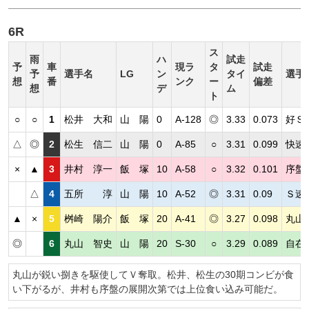
6R
ス
雨
ハ
試走
予
車
現ラ
タ
試走
予
選手名
LG
ン
タイ
選手
想
番
ンク
ー
偏差
想
デ
ム
ト
○
○
1
松井 大和
山 陽
0
A-128
◎
3.33
0.073
好Ｓ
△
◎
2
松生 信二
山 陽
0
A-85
○
3.31
0.099
快速
×
▲
3
井村 淳一
飯 塚
10
A-58
○
3.32
0.101
序盤
△
4
五所 淳
山 陽
10
A-52
◎
3.31
0.09
Ｓ速
▲
×
5
桝崎 陽介
飯 塚
20
A-41
◎
3.27
0.098
丸山
◎
6
丸山 智史
山 陽
20
S-30
○
3.29
0.089
自在
丸山が鋭い捌きを駆使してＶ奪取。松井、松生の30期コンビが食
い下がるが、井村も序盤の展開次第では上位食い込み可能だ。