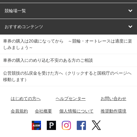
オートレース
レース予想
競輪場一覧
競輪くじ
レース結果
北日本
函館競輪場
青森競輪場
いわき平競輪場
おすすめコンテンツ
車券の購入は20歳になってから ～競輪・オートレースは適度に楽
Dokanto!
キャリーオーバー一覧
関
競輪選手情報
弥彦競輪場
前橋競輪場
取手競輪場
宇都宮競輪場
しみましょう～
東
大宮競輪場
西武園競輪場
京王閣競輪場
立川競輪場
チャリロトプラザ
Perfecta Navi
車券の購入にのめり込む不安のある方のご相談
南
松戸競輪場
千葉競輪場
川崎競輪場
平塚競輪場
公営競技の払戻金を受けた方へ（クリックすると国税庁のページへ
netkeirin
関
移動します）
小田原競輪場
伊東競輪場
静岡競輪場
東
ケイリンガル
中
名古屋競輪場
岐阜競輪場
大垣競輪場
豊橋競輪場
はじめての方へ
ヘルプセンター
お問い合わせ
部
チャリレンジャー
富山競輪場
松阪競輪場
四日市競輪場
会員規約
会社概要
個人情報について
推奨動作環境
競輪場情報
近
福井競輪場
奈良競輪場
向日町競輪場
和歌山競輪場
畿