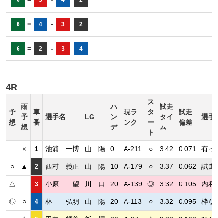
=
-
6
4
3
2
=
-
6
2
3
4
4R
ス
雨
ハ
試走
予
車
現ラ
タ
試走
予
選手名
LG
ン
タイ
選手
想
番
ンク
ー
偏差
想
デ
ム
ト
×
1
池浦 一博
山 陽
0
A-211
○
3.42
0.071
有っ
○
▲
2
西村 義正
山 陽
10
A-179
○
3.37
0.062
試走
△
3
小原 望
川 口
20
A-139
◎
3.32
0.105
内利
◎
○
4
林 弘明
山 陽
20
A-113
○
3.32
0.095
枠な