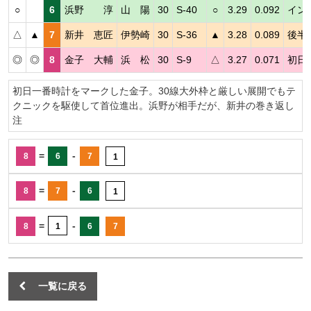
○
6
浜野 淳
山 陽
30
S-40
○
3.29
0.092
イン
△
▲
7
新井 恵匠
伊勢崎
30
S-36
▲
3.28
0.089
後半
◎
◎
8
金子 大輔
浜 松
30
S-9
△
3.27
0.071
初日
初日一番時計をマークした金子。30線大外枠と厳しい展開でもテ
クニックを駆使して首位進出。浜野が相手だが、新井の巻き返し
注
=
-
8
6
7
1
=
-
8
7
6
1
=
-
8
1
6
7
一覧に戻る