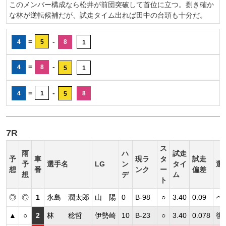
このメンバー構成なら松井が前団突破して首位に立つ。捌き確か
な林が逆転候補だが、試走タイム出れば田中の台頭も十分だ。
=
-
4
5
8
1
=
-
4
8
5
1
=
-
4
1
8
5
7R
ス
雨
ハ
試走
予
車
現ラ
タ
試走
予
選手名
LG
ン
タイ
選
想
番
ンク
ー
偏差
想
デ
ム
ト
◎
◎
1
永島 潤太郎
山 陽
0
B-98
○
3.40
0.09
ペ
▲
○
2
林 稔哲
伊勢崎
10
B-23
○
3.40
0.078
復