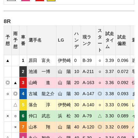
8R
ス
雨
ハ
試走
予
車
現ラ
タ
試走
予
選手名
LG
ン
タイ
選
想
番
ンク
ー
偏差
想
デ
ム
ト
▲
1
原田 富夫
伊勢崎
0
B-39
○
3.39
0.096
逃
2
池浦 一博
山 陽
10
A-211
○
3.37
0.072
早
◎
▲
3
山崎 進
山 陽
20
A-163
○
3.36
0.092
位
○
◎
4
古城 龍之介
山 陽
30
A-147
◎
3.38
0.093
ま
△
5
落合 淳
伊勢崎
30
A-140
○
3.33
0.096
レ
×
○
6
仲口 武志
浜 松
30
A-79
△
3.30
0.089
イ
×
7
山本 翔
山 陽
40
A-120
◎
3.32
0.089
ハ
△
8
丸山 智史
山 陽
40
S-30
○
3.34
0.08
初