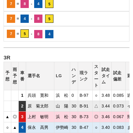
=
-
7
8
4
5
=
-
7
4
8
5
=
-
7
5
8
4
3R
ス
雨
ハ
試走
予
車
現ラ
タ
試走
予
選手名
LG
ン
タイ
選
想
番
ンク
ー
偏差
想
デ
ム
ト
1
兵頭 寛和
浜 松
0
B-97
○
3.48
0.085
逃
2
原 菊太郎
山 陽
30
B-91
△
3.44
0.073
イ
▲
◎
3
上村 敏明
浜 松
30
B-73
◎
3.46
0.067
飛
○
▲
4
保永 高男
伊勢崎
30
B-47
○
3.40
0.083
ま