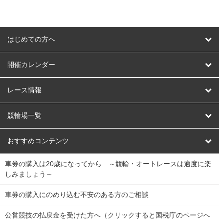
はじめての方へ
はじめての方へ
開催カレンダー
競輪
レース情報
オートレース
レース予想
競輪場一覧
競輪くじ
レース結果
北日本
函館競輪場
青森競輪場
いわき平競輪場
おすすめコンテンツ
車券の購入は20歳になってから ～競輪・オートレースは適度に楽
Dokanto!
キャリーオーバー一覧
関
競輪選手情報
弥彦競輪場
前橋競輪場
取手競輪場
宇都宮競輪場
しみましょう～
東
大宮競輪場
西武園競輪場
京王閣競輪場
立川競輪場
チャリロトプラザ
Perfecta Navi
車券の購入にのめり込む不安のある方のご相談
南
松戸競輪場
千葉競輪場
川崎競輪場
平塚競輪場
公営競技の払戻金を受けた方へ（クリックすると国税庁のページへ
netkeirin