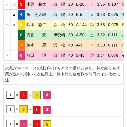
○
△
3
小栗 勝太
山 陽
20
B-20
○
3.35
0.107
展
▲
4
角 翔太郎
山 陽
30
B-5
○
3.38
0.075
後
△
×
5
鈴木 静二
浜 松
30
A-144
◎
3.36
0.075
Ｓ
6
浅香 潤
伊勢崎
30
A-50
△
3.32
0.111
ム
7
鈴木 一馬
浜 松
40
A-3
○
3.39
0.111
ハ
×
8
前田 淳
山 陽
40
S-43
◎
3.34
0.076
イ
永島がマイペースの逃げを打ちアタマ獲りとみた。林が続くも小
栗が道中で捌いて次位浮上。鈴木静の速攻戦や前田のイン攻めに
注
=
-
1
3
8
5
=
-
1
5
3
8
=
-
1
8
3
5