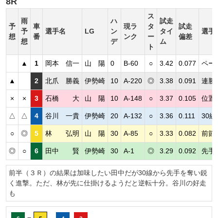
8R
ス
雨
ハ
試走
予
車
現ラ
タ
試走
予
選手名
LG
ン
タイ
選手
想
番
ンク
ー
偏差
想
デ
ム
ト
▲
1
岡本 信一
山 陽
0
B-60
○
3.42
0.077
ペー
▲
2
北爪 勝義
伊勢崎
10
A-220
◎
3.38
0.091
連勝
×
×
3
石橋 大
山 陽
10
A-148
○
3.37
0.105
位置
△
△
4
谷川 一貴
伊勢崎
20
A-132
○
3.36
0.111
30
○
◎
5
林 弘明
山 陽
30
A-85
○
3.33
0.082
前節
◎
○
6
田中 賢
伊勢崎
30
A-1
◎
3.29
0.092
先手
前半（３Ｒ）の結果は加味したい田中だが30線から先手を奪い鋭
く進撃。ただ、林が先に仕掛けるようだと逆転十分。谷川の好走
も