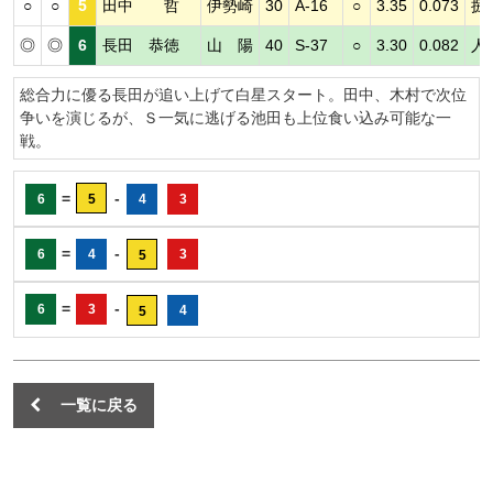
○
○
5
田中 哲
伊勢崎
30
A-16
○
3.35
0.073
捌
◎
◎
6
長田 恭徳
山 陽
40
S-37
○
3.30
0.082
人
総合力に優る長田が追い上げて白星スタート。田中、木村で次位
争いを演じるが、Ｓ一気に逃げる池田も上位食い込み可能な一
戦。
=
-
6
5
4
3
=
-
6
4
3
5
=
-
6
3
4
5
一覧に戻る