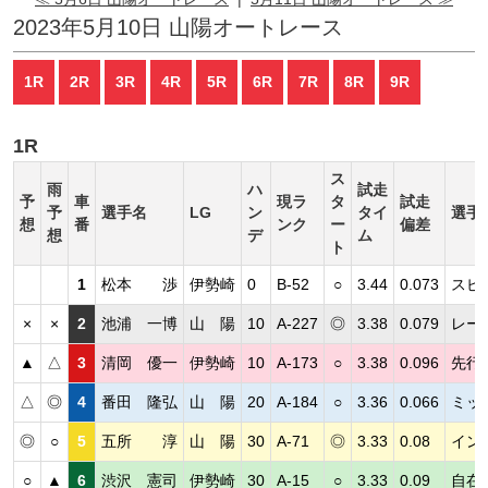
2023年5月10日 山陽オートレース
1R
2R
3R
4R
5R
6R
7R
8R
9R
1R
ス
雨
ハ
試走
予
車
現ラ
タ
試走
予
選手名
LG
ン
タイ
選手
想
番
ンク
ー
偏差
想
デ
ム
ト
1
松本 渉
伊勢崎
0
B-52
○
3.44
0.073
スピ
×
×
2
池浦 一博
山 陽
10
A-227
◎
3.38
0.079
レー
▲
△
3
清岡 優一
伊勢崎
10
A-173
○
3.38
0.096
先行
△
◎
4
番田 隆弘
山 陽
20
A-184
○
3.36
0.066
ミッ
◎
○
5
五所 淳
山 陽
30
A-71
◎
3.33
0.08
イン
○
▲
6
渋沢 憲司
伊勢崎
30
A-15
○
3.33
0.09
自在