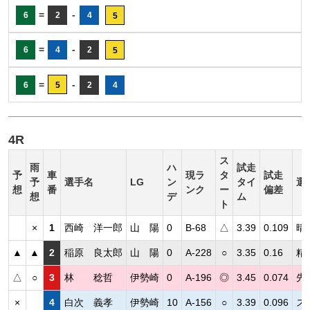
=
-
6
2
4
5
=
-
6
4
2
5
=
-
6
5
2
4
4R
ス
雨
ハ
試走
予
車
現ラ
タ
試走
予
選手名
LG
ン
タイ
選
想
番
ンク
ー
偏差
想
デ
ム
ト
×
1
西崎 洋一郎
山 陽
0
B-68
△
3.39
0.109
晴
▲
▲
2
稲原 良太郎
山 陽
0
A-228
○
3.35
0.16
精
△
○
3
林 稔哲
伊勢崎
0
A-196
◎
3.45
0.074
先
×
4
白次 義孝
伊勢崎
10
A-156
○
3.39
0.096
ス