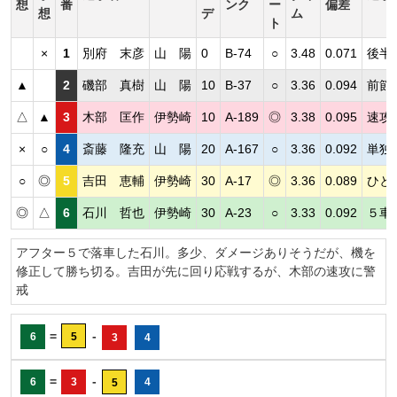
想
番
ンク
ー
偏差
想
デ
ム
ト
×
1
別府 末彦
山 陽
0
B-74
○
3.48
0.071
後半
▲
2
磯部 真樹
山 陽
10
B-37
○
3.36
0.094
前節
△
▲
3
木部 匡作
伊勢崎
10
A-189
◎
3.38
0.095
速攻
×
○
4
斎藤 隆充
山 陽
20
A-167
○
3.36
0.092
単独
○
◎
5
吉田 恵輔
伊勢崎
30
A-17
◎
3.36
0.089
ひと
◎
△
6
石川 哲也
伊勢崎
30
A-23
○
3.33
0.092
５車
アフター５で落車した石川。多少、ダメージありそうだが、機を
修正して勝ち切る。吉田が先に回り応戦するが、木部の速攻に警
戒
=
-
6
5
3
4
=
-
6
3
4
5