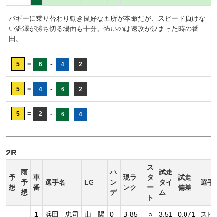
バギーに乗り替わり動き良好な五所が本命だが、スピード負けな
い澁澤が勝ち切る場面も十分。怖いのは速攻が決まった時の番
田。
=
-
5
6
4
2
=
-
5
4
6
2
=
-
5
2
6
4
2R
ス
雨
ハ
試走
予
車
現ラ
タ
試走
予
選手名
LG
ン
タイ
選手
想
番
ンク
ー
偏差
想
デ
ム
ト
1
浜田 忠司
山 陽
0
B-85
○
3.51
0.071
スピ