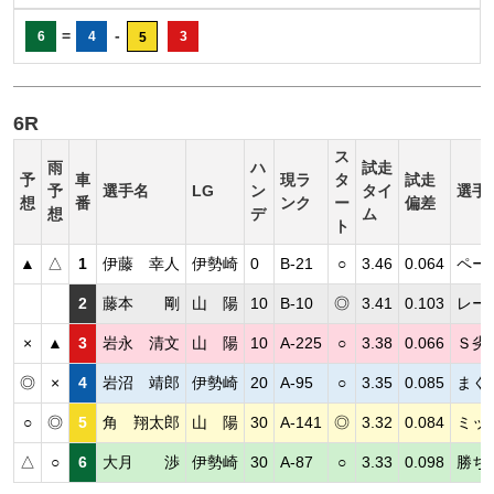
=
-
6
4
3
5
6R
ス
雨
ハ
試走
予
車
現ラ
タ
試走
予
選手名
LG
ン
タイ
選手
想
番
ンク
ー
偏差
想
デ
ム
ト
▲
△
1
伊藤 幸人
伊勢崎
0
B-21
○
3.46
0.064
ペー
2
藤本 剛
山 陽
10
B-10
◎
3.41
0.103
レー
×
▲
3
岩永 清文
山 陽
10
A-225
○
3.38
0.066
Ｓ劣
◎
×
4
岩沼 靖郎
伊勢崎
20
A-95
○
3.35
0.085
まく
○
◎
5
角 翔太郎
山 陽
30
A-141
◎
3.32
0.084
ミッ
△
○
6
大月 渉
伊勢崎
30
A-87
○
3.33
0.098
勝ち