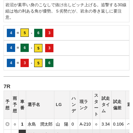
岩沼が素早い身のこなしで抜け出しピッチ上げる。追撃する30線
組は地の利ある角が優勢。Ｓ劣勢だが、岩永の巻き返しに要注
意。
=
-
4
5
6
3
=
-
4
6
3
5
=
-
4
3
6
5
7R
ス
雨
ハ
試走
予
車
現ラ
タ
試走
予
選手名
LG
ン
タイ
選
想
番
ンク
ー
偏差
想
デ
ム
ト
◎
○
1
永島 潤太郎
山 陽
0
A-210
○
3.34
0.106
ペ