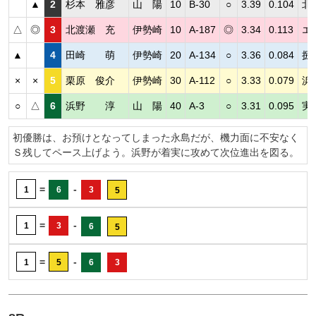
▲
2
杉本 雅彦
山 陽
10
B-30
○
3.39
0.104
北
△
◎
3
北渡瀬 充
伊勢崎
10
A-187
◎
3.34
0.113
エ
▲
4
田崎 萌
伊勢崎
20
A-134
○
3.36
0.084
捌
×
×
5
栗原 俊介
伊勢崎
30
A-112
○
3.33
0.079
浜
○
△
6
浜野 淳
山 陽
40
A-3
○
3.31
0.095
実
初優勝は、お預けとなってしまった永島だが、機力面に不安なく
Ｓ残してペース上げよう。浜野が着実に攻めて次位進出を図る。
=
-
1
6
3
5
=
-
1
3
6
5
=
-
1
5
6
3