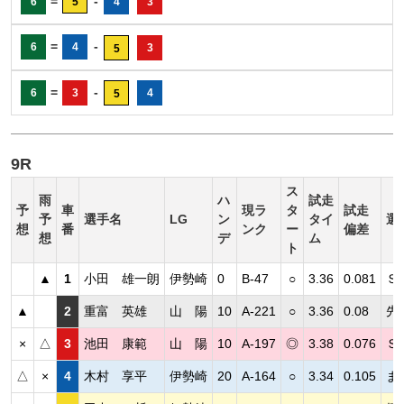
=
-
6
5
4
3
=
-
6
4
3
5
=
-
6
3
4
5
9R
ス
雨
ハ
試走
予
車
現ラ
タ
試走
予
選手名
LG
ン
タイ
選
想
番
ンク
ー
偏差
想
デ
ム
ト
▲
1
小田 雄一朗
伊勢崎
0
B-47
○
3.36
0.081
Ｓ
▲
2
重富 英雄
山 陽
10
A-221
○
3.36
0.08
先
×
△
3
池田 康範
山 陽
10
A-197
◎
3.38
0.076
Ｓ
△
×
4
木村 享平
伊勢崎
20
A-164
○
3.34
0.105
ま