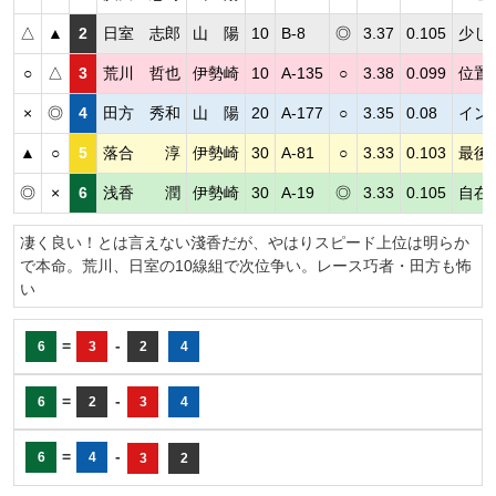
△
▲
2
日室 志郎
山 陽
10
B-8
◎
3.37
0.105
少し
○
△
3
荒川 哲也
伊勢崎
10
A-135
○
3.38
0.099
位置
×
◎
4
田方 秀和
山 陽
20
A-177
○
3.35
0.08
イン
▲
○
5
落合 淳
伊勢崎
30
A-81
○
3.33
0.103
最後
◎
×
6
浅香 潤
伊勢崎
30
A-19
◎
3.33
0.105
自在
凄く良い！とは言えない淺香だが、やはりスピード上位は明らか
で本命。荒川、日室の10線組で次位争い。レース巧者・田方も怖
い
=
-
6
3
2
4
=
-
6
2
3
4
=
-
6
4
3
2