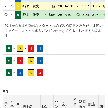
○
◎
5
福永 貴史
山 陽
20
A-101
○
3.37
0.092
後
◎
△
6
野本 佳章
伊勢崎
20
A-97
◎
3.35
0.089
好
20線から野本が強烈なスタート決めて攻め切るとみたが、前節の
ファイナリスト・福永もガンガン仕掛けてくる。林の粘り込みに
注
=
-
6
5
3
4
=
-
6
3
4
5
=
-
6
4
3
5
5R
ス
雨
ハ
試走
予
車
現ラ
タ
試走
予
選手名
LG
ン
タイ
選手