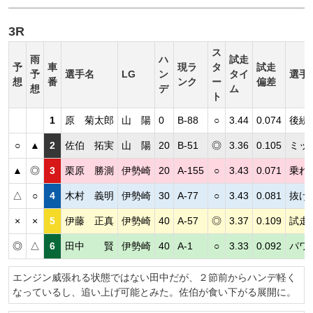
3R
ス
雨
ハ
試走
予
車
現ラ
タ
試走
予
選手名
LG
ン
タイ
選手
想
番
ンク
ー
偏差
想
デ
ム
ト
1
原 菊太郎
山 陽
0
B-88
○
3.44
0.074
後続
○
▲
2
佐伯 拓実
山 陽
20
B-51
◎
3.36
0.105
ミッ
▲
◎
3
栗原 勝測
伊勢崎
20
A-155
○
3.43
0.071
乗れ
△
○
4
木村 義明
伊勢崎
30
A-77
○
3.43
0.081
抜け
×
×
5
伊藤 正真
伊勢崎
40
A-57
◎
3.37
0.109
試走
◎
△
6
田中 賢
伊勢崎
40
A-1
○
3.33
0.092
パワ
エンジン威張れる状態ではない田中だが、２節前からハンデ軽く
なっているし、追い上げ可能とみた。佐伯が食い下がる展開に。