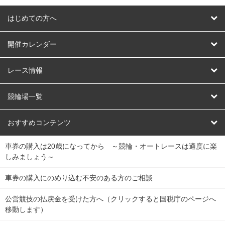
はじめての方へ
はじめての方へ
開催カレンダー
競輪
レース情報
オートレース
レース予想
競輪場一覧
競輪くじ
レース結果
北日本
函館競輪場
青森競輪場
いわき平競輪場
おすすめコンテンツ
車券の購入は20歳になってから ～競輪・オートレースは適度に楽
Dokanto!
キャリーオーバー一覧
関
競輪選手情報
弥彦競輪場
前橋競輪場
取手競輪場
宇都宮競輪場
しみましょう～
東
大宮競輪場
西武園競輪場
京王閣競輪場
立川競輪場
チャリロトプラザ
Perfecta Navi
車券の購入にのめり込む不安のある方のご相談
南
松戸競輪場
千葉競輪場
川崎競輪場
平塚競輪場
公営競技の払戻金を受けた方へ（クリックすると国税庁のページへ
netkeirin
関
移動します）
小田原競輪場
伊東競輪場
静岡競輪場
東