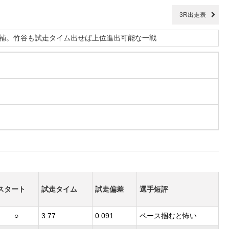
3R出走表
補。竹谷も試走タイム出せば上位進出可能な一戦
スタート
試走タイム
試走偏差
選手短評
○
3.77
0.091
ペース掴むと怖い