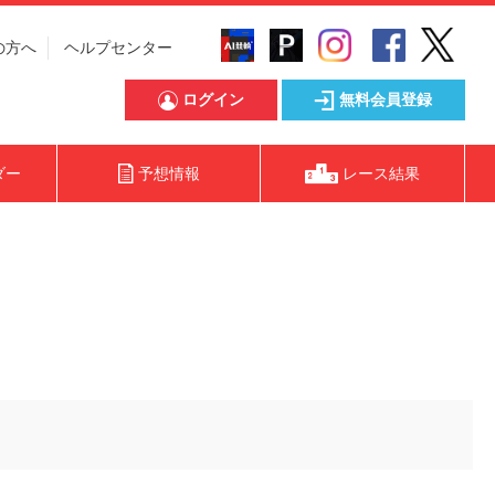
の方へ
ヘルプセンター
ログイン
無料会員登録
ダー
予想情報
レース結果