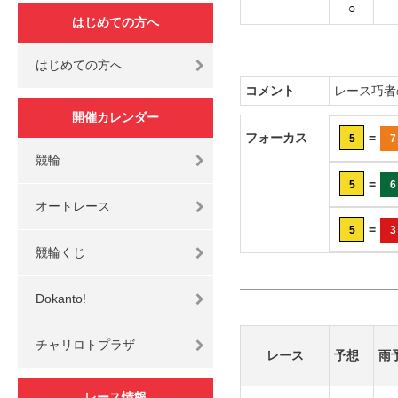
○
はじめての方へ
はじめての方へ
コメント
レース巧者
開催カレンダー
フォーカス
=
5
7
競輪
=
5
6
オートレース
=
5
3
競輪くじ
Dokanto!
チャリロトプラザ
レース
予想
雨
レース情報