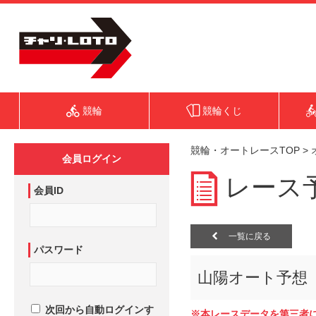
競輪
競輪くじ
競輪・オートレースTOP
>
会員ログイン
レース
会員ID
一覧に戻る
パスワード
山陽オート予想
次回から自動ログインす
※本レースデータを第三者