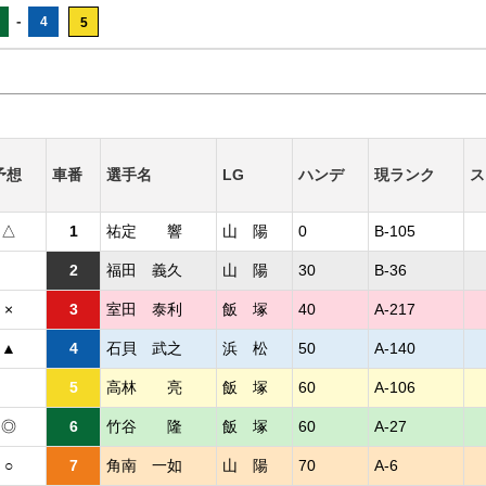
-
4
5
予想
車番
選手名
LG
ハンデ
現ランク
ス
△
1
祐定 響
山 陽
0
B-105
2
福田 義久
山 陽
30
B-36
×
3
室田 泰利
飯 塚
40
A-217
▲
4
石貝 武之
浜 松
50
A-140
5
高林 亮
飯 塚
60
A-106
◎
6
竹谷 隆
飯 塚
60
A-27
○
7
角南 一如
山 陽
70
A-6