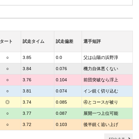
タート
試走タイム
試走偏差
選手短評
○
3.85
0.0
父は山陽の浜野淳
○
3.84
0.076
機力自体悪くない
○
3.76
0.104
前団突破なら浮上
○
3.81
0.074
イン鋭く切り込む
◎
3.74
0.085
④とコースが被り
○
3.77
0.087
展開一つ上位可能
○
3.72
0.103
後半鋭く追い上げ