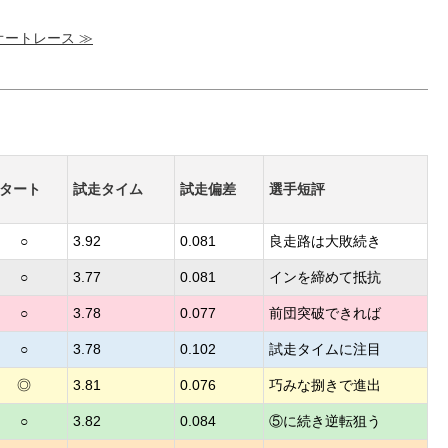
オートレース ≫
タート
試走タイム
試走偏差
選手短評
○
3.92
0.081
良走路は大敗続き
○
3.77
0.081
インを締めて抵抗
○
3.78
0.077
前団突破できれば
○
3.78
0.102
試走タイムに注目
◎
3.81
0.076
巧みな捌きで進出
○
3.82
0.084
⑤に続き逆転狙う