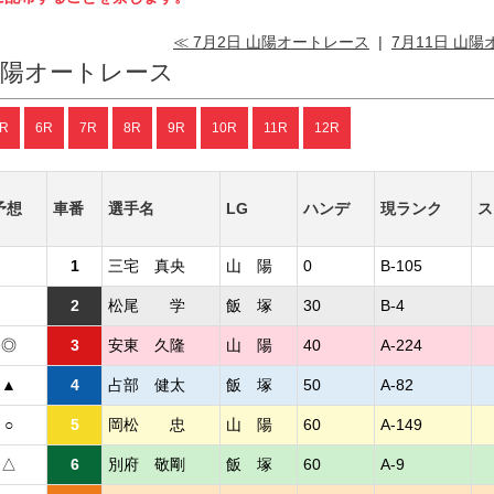
≪ 7月2日 山陽オートレース
|
7月11日 山陽
 山陽オートレース
R
6R
7R
8R
9R
10R
11R
12R
予想
車番
選手名
LG
ハンデ
現ランク
ス
1
三宅 真央
山 陽
0
B-105
2
松尾 学
飯 塚
30
B-4
◎
3
安東 久隆
山 陽
40
A-224
▲
4
占部 健太
飯 塚
50
A-82
○
5
岡松 忠
山 陽
60
A-149
△
6
別府 敬剛
飯 塚
60
A-9