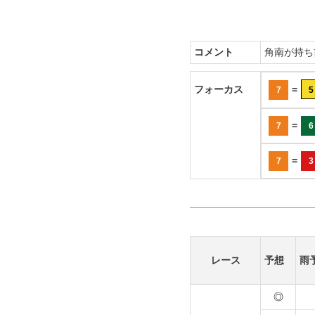
コメント
角南が持ち
フォーカス
=
7
5
=
7
6
=
7
3
レース
予想
雨
◎