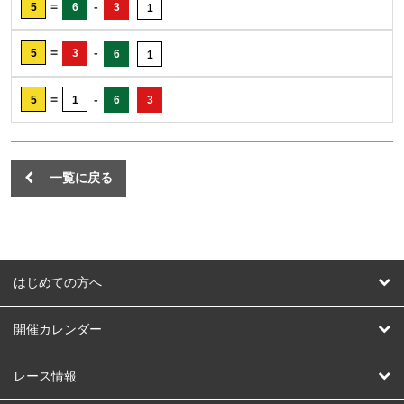
=
-
5
6
3
1
=
-
5
3
6
1
=
-
5
1
6
3
一覧に戻る
はじめての方へ
はじめての方へ
開催カレンダー
競輪
レース情報