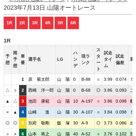
2023年7月13日 山陽オートレース
1R
2R
3R
4R
5R
6R
1R
ス
雨
ハ
試走
予
車
現ラ
タ
試走
予
選手名
LG
ン
タイ
選
想
番
ンク
ー
偏差
想
デ
ム
ト
1
原 菊太郎
山 陽
0
B-88
○
3.99
0.074
Ｓ
△
○
2
西崎 洋一郎
山 陽
0
B-68
◎
3.86
0.093
こ
▲
△
3
池田 康範
山 陽
10
A-197
○
3.86
0.098
動
×
▲
4
山崎 進
山 陽
30
A-107
○
3.84
0.098
Ｓ
◎
◎
5
別府 敬剛
飯 塚
30
A-9
◎
3.73
0.086
速
○
×
6
山本 将之
山 陽
40
A-52
○
3.76
0.102
別