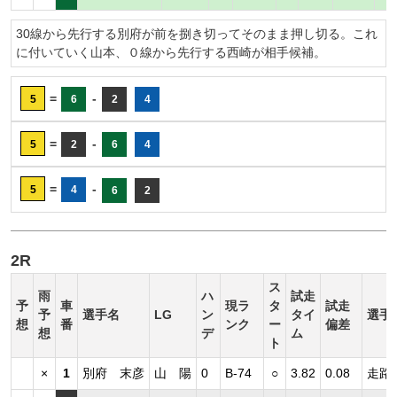
30線から先行する別府が前を捌き切ってそのまま押し切る。これ
に付いていく山本、０線から先行する西崎が相手候補。
=
-
5
6
2
4
=
-
5
2
6
4
=
-
5
4
6
2
2R
ス
雨
ハ
試走
予
車
現ラ
タ
試走
予
選手名
LG
ン
タイ
選手
想
番
ンク
ー
偏差
想
デ
ム
ト
×
1
別府 末彦
山 陽
0
B-74
○
3.82
0.08
走路