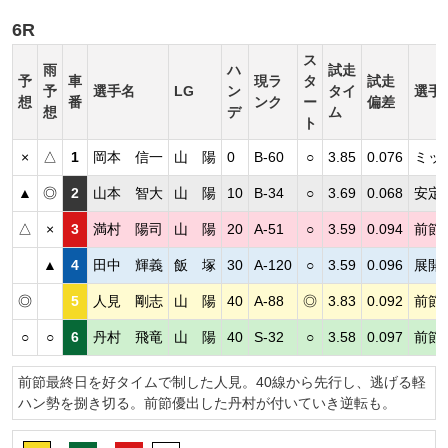
6R
ス
雨
ハ
試走
予
車
現ラ
タ
試走
予
選手名
LG
ン
タイ
選手
想
番
ンク
ー
偏差
想
デ
ム
ト
×
△
1
岡本 信一
山 陽
0
B-60
○
3.85
0.076
ミッ
▲
◎
2
山本 智大
山 陽
10
B-34
○
3.69
0.068
安定
△
×
3
満村 陽司
山 陽
20
A-51
○
3.59
0.094
前節
▲
4
田中 輝義
飯 塚
30
A-120
○
3.59
0.096
展開
◎
5
人見 剛志
山 陽
40
A-88
◎
3.83
0.092
前節
○
○
6
丹村 飛竜
山 陽
40
S-32
○
3.58
0.097
前節
前節最終日を好タイムで制した人見。40線から先行し、逃げる軽
ハン勢を捌き切る。前節優出した丹村が付いていき逆転も。