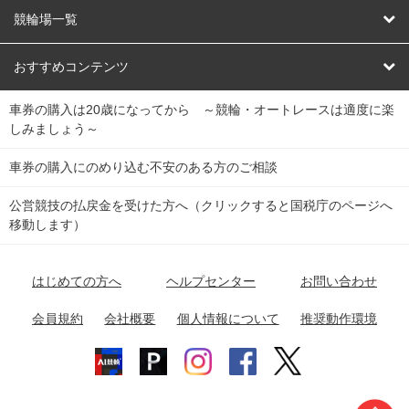
オートレース
レース予想
競輪場一覧
競輪くじ
レース結果
北日本
函館競輪場
青森競輪場
いわき平競輪場
おすすめコンテンツ
車券の購入は20歳になってから ～競輪・オートレースは適度に楽
Dokanto!
キャリーオーバー一覧
関
競輪選手情報
弥彦競輪場
前橋競輪場
取手競輪場
宇都宮競輪場
しみましょう～
東
大宮競輪場
西武園競輪場
京王閣競輪場
立川競輪場
チャリロトプラザ
Perfecta Navi
車券の購入にのめり込む不安のある方のご相談
南
松戸競輪場
千葉競輪場
川崎競輪場
平塚競輪場
公営競技の払戻金を受けた方へ（クリックすると国税庁のページへ
netkeirin
関
移動します）
小田原競輪場
伊東競輪場
静岡競輪場
東
ケイリンガル
中
名古屋競輪場
岐阜競輪場
大垣競輪場
豊橋競輪場
はじめての方へ
ヘルプセンター
お問い合わせ
部
チャリレンジャー
富山競輪場
松阪競輪場
四日市競輪場
会員規約
会社概要
個人情報について
推奨動作環境
競輪場情報
近
福井競輪場
奈良競輪場
向日町競輪場
和歌山競輪場
畿
岸和田競輪場
オートレース場情報