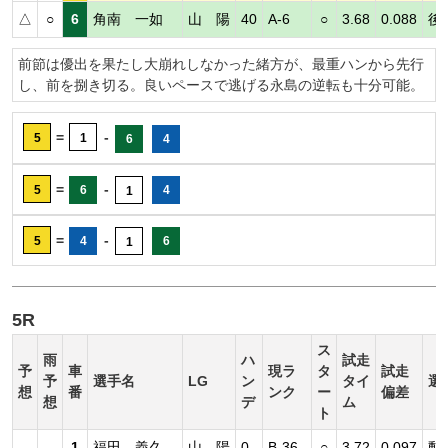
△
○
6
角南 一如
山 陽
40
A-6
○
3.68
0.088
後
前節は優出を果たし大崩れしなかった緒方が、最重ハンから先行
し、前を捌き切る。良いペースで逃げる永島の逆転も十分可能。
=
-
5
1
6
4
=
-
5
6
4
1
=
-
5
4
6
1
5R
ス
雨
ハ
試走
予
車
現ラ
タ
試走
予
選手名
LG
ン
タイ
選
想
番
ンク
ー
偏差
想
デ
ム
ト
1
福田 義久
山 陽
0
B-36
○
3.72
0.097
動