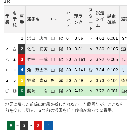
3R
ス
雨
ハ
試走
予
車
現ラ
タ
試走
予
選手名
LG
ン
タイ
選手
想
番
ンク
ー
偏差
想
デ
ム
ト
1
浜田 忠司
山 陽
0
B-85
○
4.02
0.081
Ｓで
○
△
2
佐伯 拓実
山 陽
10
B-51
○
3.80
0.105
逃げ
△
▲
3
竹中 一成
山 陽
20
A-161
○
3.92
0.065
しぶ
×
×
4
角 翔太郎
山 陽
30
A-141
◎
3.84
0.102
ミッ
▲
○
5
牧瀬 嘉葵
飯 塚
30
A-49
○
3.73
0.104
捲り
◎
◎
6
藤岡 一樹
山 陽
40
A-12
○
3.72
0.081
自在
地元に戻った前節は結果を残しきれなかった藤岡だが、ここなら
前を交わし切る。Ｓで前の浜田を叩く佐伯が粘って２番手。
=
-
6
2
3
4