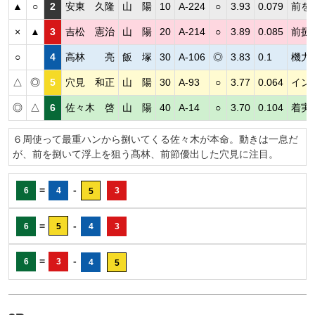
▲
○
2
安東 久隆
山 陽
10
A-224
○
3.93
0.079
前を
×
▲
3
吉松 憲治
山 陽
20
A-214
○
3.89
0.085
前捌
○
4
高林 亮
飯 塚
30
A-106
◎
3.83
0.1
機力
△
◎
5
穴見 和正
山 陽
30
A-93
○
3.77
0.064
イン
◎
△
6
佐々木 啓
山 陽
40
A-14
○
3.70
0.104
着実
６周使って最重ハンから捌いてくる佐々木が本命。動きは一息だ
が、前を捌いて浮上を狙う髙林、前節優出した穴見に注目。
=
-
6
4
3
5
=
-
6
5
4
3
=
-
6
3
4
5