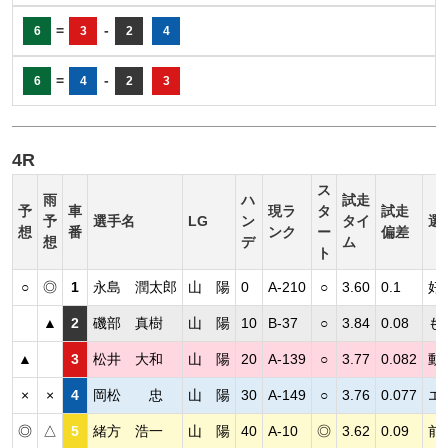
=
-
6
3
2
4
=
-
6
4
2
3
4R
ス
雨
ハ
試走
予
車
現ラ
タ
試走
予
選手名
LG
ン
タイ
選
想
番
ンク
ー
偏差
想
デ
ム
ト
○
◎
1
永島 潤太郎
山 陽
0
A-210
○
3.60
0.1
好
▲
2
磯部 真樹
山 陽
10
B-37
○
3.84
0.08
も
▲
3
松井 大和
山 陽
20
A-139
○
3.77
0.082
動
×
×
4
岡松 忠
山 陽
30
A-149
○
3.76
0.077
エ
◎
△
5
緒方 浩一
山 陽
40
A-10
◎
3.62
0.09
前