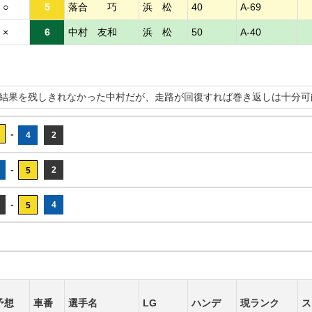
○
5
落合 巧
浜 松
40
A-69
×
6
中村 友和
浜 松
50
A-40
結果を残しきれなかった中村だが、走路が回復すれば巻き返しは十分可
-
4
2
-
2
5
-
4
5
予想
車番
選手名
LG
ハンデ
現ランク
ス