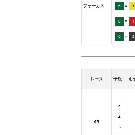
フォーカス
=
6
5
=
6
3
=
6
2
レース
予想
雨
×
▲
4R
△