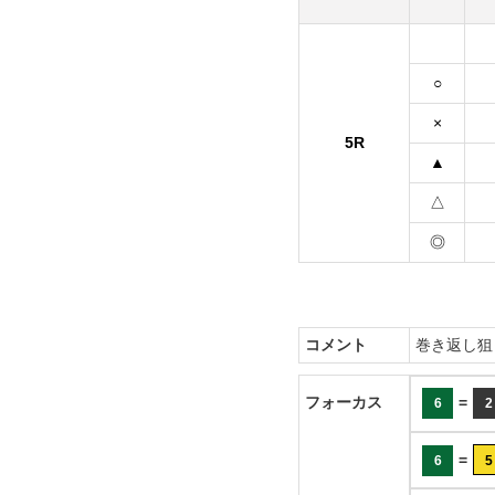
○
×
5R
▲
△
◎
コメント
巻き返し狙
フォーカス
=
6
2
=
6
5