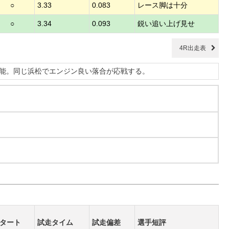
○
3.33
0.083
レース脚は十分
○
3.34
0.093
鋭い追い上げ見せ
4R出走表
能。同じ浜松でエンジン良い落合が応戦する。
タート
試走タイム
試走偏差
選手短評