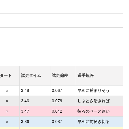
タート
試走タイム
試走偏差
選手短評
○
3.48
0.067
早めに捕まりそう
○
3.46
0.079
しぶとさ活きれば
○
3.47
0.042
後ろのペース速い
○
3.36
0.087
早めに前捌き切る