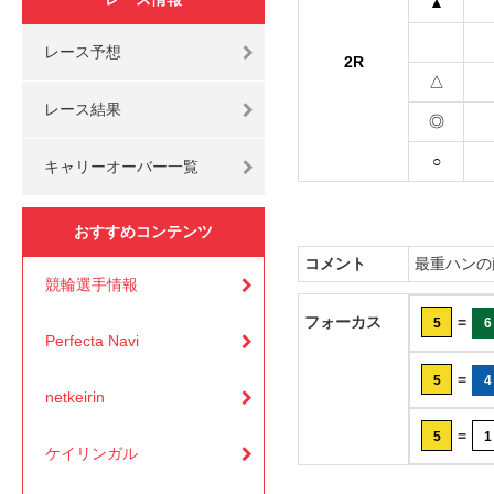
▲
レース予想
2R
△
レース結果
◎
○
キャリーオーバー一覧
おすすめコンテンツ
コメント
最重ハンの
競輪選手情報
フォーカス
=
5
6
Perfecta Navi
=
5
4
netkeirin
=
5
1
ケイリンガル