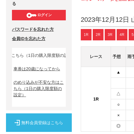
る
ログイン
2023年12月12
パスワードを忘れた方
1R
2R
3R
4R
5
会員IDを忘れた方
こちら（1日の購入限度額の設定）↓
レース
予想
雨
車券は20歳になってから
▲
のめり込みが不安な方はこ
ちら
（1日の購入限度額の
△
設定）
1R
○
×
無料会員登録はこちら
◎