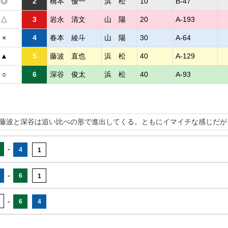
◎
2
橋本 優一
浜 松
10
B-47
△
3
岩永 清文
山 陽
20
A-193
×
4
春本 綾斗
山 陽
30
A-64
▲
5
藤波 直也
浜 松
40
A-129
○
6
深谷 俊太
浜 松
40
A-93
藤波と深谷は追い比べの形で進出してくる。ともにイマイチな感じだが
-
4
1
-
6
1
-
6
4