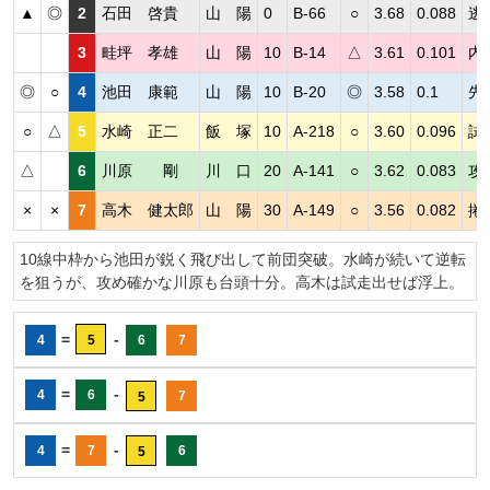
▲
◎
2
石田 啓貴
山 陽
0
B-66
○
3.68
0.088
逃
3
畦坪 孝雄
山 陽
10
B-14
△
3.61
0.101
内
◎
○
4
池田 康範
山 陽
10
B-20
◎
3.58
0.1
先
○
△
5
水崎 正二
飯 塚
10
A-218
○
3.60
0.096
試
△
6
川原 剛
川 口
20
A-141
○
3.62
0.083
攻
×
×
7
高木 健太郎
山 陽
30
A-149
○
3.56
0.082
捲
10線中枠から池田が鋭く飛び出して前団突破。水崎が続いて逆転
を狙うが、攻め確かな川原も台頭十分。高木は試走出せば浮上。
=
-
4
5
6
7
=
-
4
6
7
5
=
-
4
7
6
5