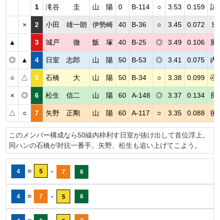
1
滝谷 圭
山 陽
0
B-114
○
3.53
0.159
試
×
2
小田 雄一朗
伊勢崎
40
B-36
○
3.45
0.072
Ｓ
▲
3
城戸 徹
飯 塚
40
B-25
◎
3.49
0.106
展
◎
▲
4
日室 志郎
山 陽
50
B-53
◎
3.41
0.075
内
○
△
5
石橋 大
山 陽
50
B-34
○
3.38
0.099
④
×
◎
6
松生 信二
山 陽
60
A-148
◎
3.37
0.134
良
△
○
7
矢野 正剛
山 陽
60
A-117
○
3.35
0.088
後
このメンバー構成なら50線内枠利す日室が抜け出して首位浮上。
同ハンの石橋が対抗一番手。矢野、松生も追い上げてこよう。
=
-
4
5
7
6
=
-
4
7
6
5