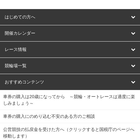
はじめての方へ
はじめての方へ
開催カレンダー
競輪
レース情報
オートレース
レース予想
競輪場一覧
競輪くじ
レース結果
北日本
函館競輪場
青森競輪場
いわき平競輪場
おすすめコンテンツ
車券の購入は20歳になってから ～競輪・オートレースは適度に楽
Dokanto!
キャリーオーバー一覧
関
競輪選手情報
弥彦競輪場
前橋競輪場
取手競輪場
宇都宮競輪場
しみましょう～
東
大宮競輪場
西武園競輪場
京王閣競輪場
立川競輪場
チャリロトプラザ
Perfecta Navi
車券の購入にのめり込む不安のある方のご相談
南
松戸競輪場
千葉競輪場
川崎競輪場
平塚競輪場
公営競技の払戻金を受けた方へ（クリックすると国税庁のページへ
netkeirin
関
移動します）
小田原競輪場
伊東競輪場
静岡競輪場
東