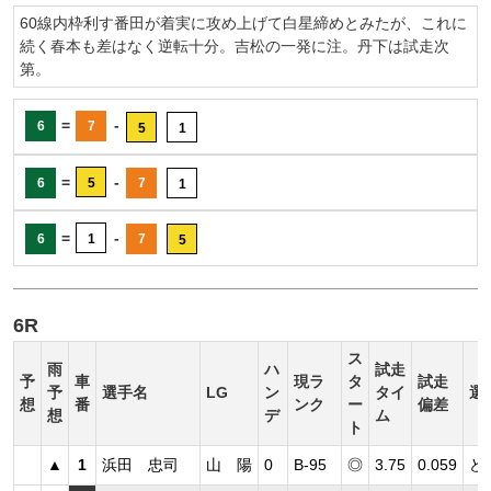
60線内枠利す番田が着実に攻め上げて白星締めとみたが、これに
続く春本も差はなく逆転十分。吉松の一発に注。丹下は試走次
第。
=
-
6
7
5
1
=
-
6
5
7
1
=
-
6
1
7
5
6R
ス
雨
ハ
試走
予
車
現ラ
タ
試走
予
選手名
LG
ン
タイ
選
想
番
ンク
ー
偏差
想
デ
ム
ト
▲
1
浜田 忠司
山 陽
0
B-95
◎
3.75
0.059
ど