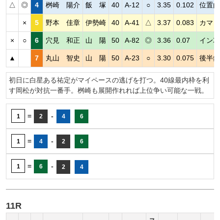
△
◎
4
桝崎 陽介
飯 塚
40
A-12
○
3.35
0.102
位置的
×
5
野本 佳章
伊勢崎
40
A-41
△
3.37
0.083
カマし
×
○
6
穴見 和正
山 陽
50
A-82
◎
3.36
0.07
イン攻
▲
7
丸山 智史
山 陽
50
A-23
○
3.30
0.075
後半鋭
初日に白星ある祐定がマイペースの逃げを打つ。40線最内枠を利
す岡松が対抗一番手。桝崎も展開作れれば上位争い可能な一戦。
=
-
1
2
4
6
=
-
1
4
2
6
=
-
1
6
2
4
11R