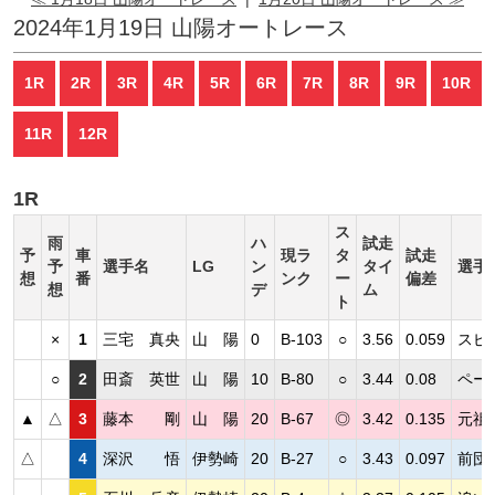
2024年1月19日 山陽オートレース
1R
2R
3R
4R
5R
6R
7R
8R
9R
10R
11R
12R
1R
ス
雨
ハ
試走
予
車
現ラ
タ
試走
予
選手名
LG
ン
タイ
選手
想
番
ンク
ー
偏差
想
デ
ム
ト
×
1
三宅 真央
山 陽
0
B-103
○
3.56
0.059
スピ
○
2
田斎 英世
山 陽
10
B-80
○
3.44
0.08
ペー
▲
△
3
藤本 剛
山 陽
20
B-67
◎
3.42
0.135
元祖
△
4
深沢 悟
伊勢崎
20
B-27
○
3.43
0.097
前団