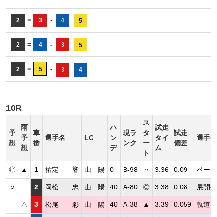
=
-
2
3
4
5
=
-
2
4
3
5
=
-
2
5
3
4
10R
ス
雨
ハ
試走
予
車
現ラ
タ
試走
予
選手名
LG
ン
タイ
選手短
想
番
ンク
ー
偏差
想
デ
ム
ト
◎
▲
1
祐定 響
山 陽
0
B-98
○
3.36
0.09
ペース
○
2
岡松 忠
山 陽
40
A-80
◎
3.38
0.08
展開有
△
3
松尾 彩
山 陽
40
A-38
▲
3.39
0.059
軌道に