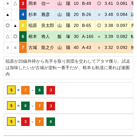
×
△
3
岡本 信一
山 陽
10
B-49
◎
3.41
0.081
早
▲
4
杉本 雅彦
山 陽
20
B-26
○
3.48
0.084
試
◎
▲
5
稲原 良太郎
山 陽
20
B-65
◎
3.38
0.097
先
△
◎
6
根本 将人
飯 塚
30
A-165
○
3.39
0.082
軌
○
○
7
古城 龍之介
山 陽
40
A-43
○
3.32
0.092
捲
稲原が20線外枠から先手を取り前団を交わしてアタマ獲り。試走
は加味したいが古城が逆転一番手だが、根本も軌道に乗れば連圏
内
=
-
5
7
6
3
=
-
5
6
7
3
=
-
5
3
7
6