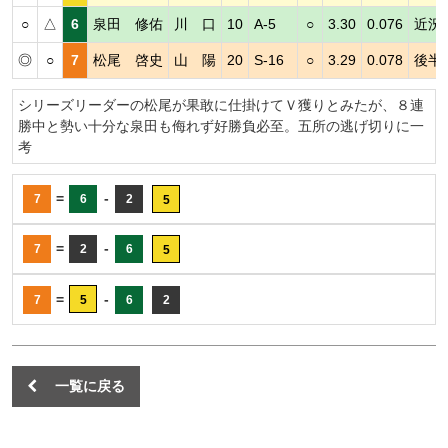
○
△
6
泉田 修佑
川 口
10
A-5
○
3.30
0.076
近況
◎
○
7
松尾 啓史
山 陽
20
S-16
○
3.29
0.078
後半
シリーズリーダーの松尾が果敢に仕掛けてＶ獲りとみたが、８連
勝中と勢い十分な泉田も侮れず好勝負必至。五所の逃げ切りに一
考
=
-
7
6
2
5
=
-
7
2
6
5
=
-
7
5
6
2
一覧に戻る