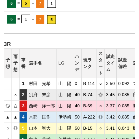
=
-
6
5
7
1
=
-
6
1
7
5
3R
ス
雨
ハ
試走
予
車
現ラ
タ
試走
予
選手名
LG
ン
タイ
選
想
番
ンク
ー
偏差
想
デ
ム
ト
1
村田 光希
山 陽
0
B-114
○
3.50
0.092
ス
×
2
別府 末彦
山 陽
40
B-74
◎
3.45
0.085
良
◎
△
3
西崎 洋一郎
山 陽
40
B-69
○
3.37
0.085
調
▲
▲
4
木部 匡作
伊勢崎
50
A-222
◎
3.42
0.085
前
○
◎
5
山本 智大
山 陽
50
B-15
○
3.41
0.043
機