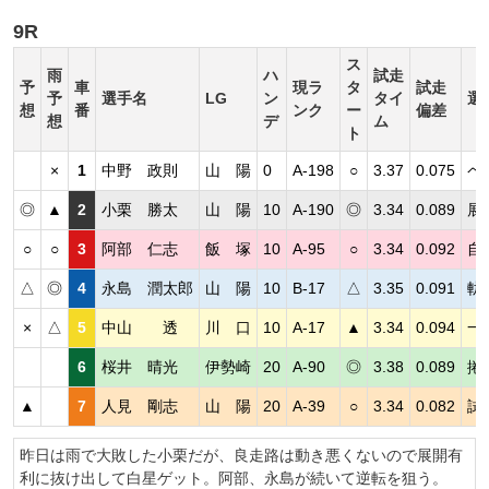
9R
ス
雨
ハ
試走
予
車
現ラ
タ
試走
予
選手名
LG
ン
タイ
選
想
番
ンク
ー
偏差
想
デ
ム
ト
×
1
中野 政則
山 陽
0
A-198
○
3.37
0.075
ペ
◎
▲
2
小栗 勝太
山 陽
10
A-190
◎
3.34
0.089
展
○
○
3
阿部 仁志
飯 塚
10
A-95
○
3.34
0.092
自
△
◎
4
永島 潤太郎
山 陽
10
B-17
△
3.35
0.091
軌
×
△
5
中山 透
川 口
10
A-17
▲
3.34
0.094
一
6
桜井 晴光
伊勢崎
20
A-90
◎
3.38
0.089
捲
▲
7
人見 剛志
山 陽
20
A-39
○
3.34
0.082
試
昨日は雨で大敗した小栗だが、良走路は動き悪くないので展開有
利に抜け出して白星ゲット。阿部、永島が続いて逆転を狙う。