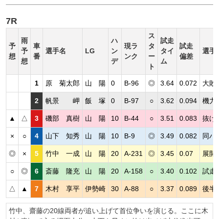
7R
ス
雨
ハ
試走
予
車
現ラ
タ
試走
予
選手名
LG
ン
タイ
選手
想
番
ンク
ー
偏差
想
デ
ム
ト
1
原 菊太郎
山 陽
0
B-96
◎
3.64
0.072
大敗
2
帆景 岬
飯 塚
0
B-97
○
3.62
0.094
機力
▲
△
3
磯部 真樹
山 陽
10
B-44
○
3.51
0.083
抜け
×
○
4
山下 知秀
山 陽
10
B-9
◎
3.49
0.082
同ハ
◎
×
5
竹中 一成
山 陽
20
A-231
◎
3.45
0.07
展開
○
◎
6
斎藤 隆充
山 陽
20
A-158
○
3.40
0.102
試走
△
▲
7
木村 享平
伊勢崎
30
A-88
○
3.37
0.089
後半
竹中、齋藤の20線両者が追い上げて首位争いを演じる。ここに木