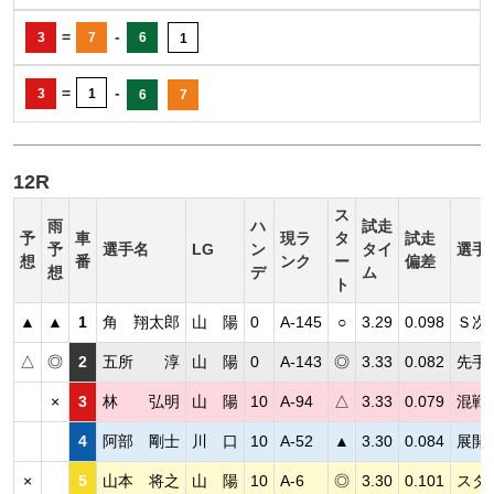
=
-
3
7
6
1
=
-
3
1
6
7
12R
ス
雨
ハ
試走
予
車
現ラ
タ
試走
予
選手名
LG
ン
タイ
選手
想
番
ンク
ー
偏差
想
デ
ム
ト
▲
▲
1
角 翔太郎
山 陽
0
A-145
○
3.29
0.098
Ｓ次
△
◎
2
五所 淳
山 陽
0
A-143
◎
3.33
0.082
先手
×
3
林 弘明
山 陽
10
A-94
△
3.33
0.079
混戦
4
阿部 剛士
川 口
10
A-52
▲
3.30
0.084
展開
×
5
山本 将之
山 陽
10
A-6
◎
3.30
0.101
スタ