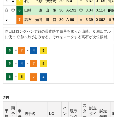
×
▲
5
石川 岳彦
伊勢崎
20
B-4
△
3.37
0.105
追い
◎
◎
6
山崎 進
山 陽
30
A-191
◎
3.34
0.114
的確
○
7
高石 光将
川 口
30
A-99
○
3.39
0.092
６者
昨日はロングハンデ戦の濡走路で白星を飾った山崎。６周回フル
に使って追い上げをみせる。それをマークする高石が次位候補。
=
-
6
7
4
5
=
-
6
4
7
5
=
-
6
5
7
4
2R
ス
雨
ハ
試走
予
車
現ラ
タ
試走
予
選手名
LG
ン
タイ
選
想
番
ンク
ー
偏差