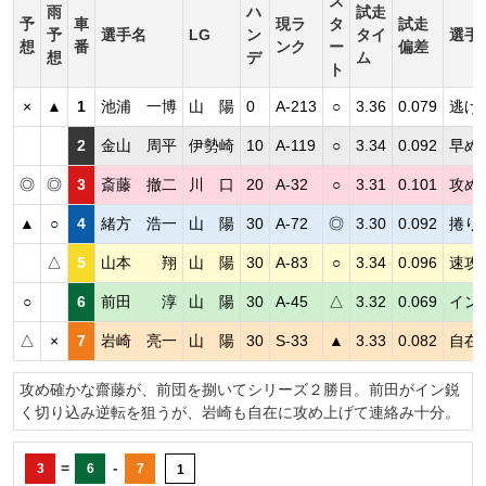
ス
雨
ハ
試走
予
車
現ラ
タ
試走
予
選手名
LG
ン
タイ
選手
想
番
ンク
ー
偏差
想
デ
ム
ト
×
▲
1
池浦 一博
山 陽
0
A-213
○
3.36
0.079
逃げ
2
金山 周平
伊勢崎
10
A-119
○
3.34
0.092
早め
◎
◎
3
斎藤 撤二
川 口
20
A-32
○
3.31
0.101
攻め
▲
○
4
緒方 浩一
山 陽
30
A-72
◎
3.30
0.092
捲り
△
5
山本 翔
山 陽
30
A-83
○
3.34
0.096
速攻
○
6
前田 淳
山 陽
30
A-45
△
3.32
0.069
イン
△
×
7
岩崎 亮一
山 陽
30
S-33
▲
3.33
0.082
自在
攻め確かな齋藤が、前団を捌いてシリーズ２勝目。前田がイン鋭
く切り込み逆転を狙うが、岩崎も自在に攻め上げて連絡み十分。
=
-
3
6
7
1