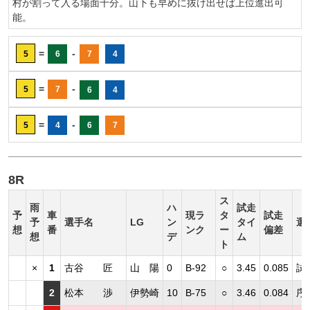
村が割って入る場面十分。山下も早めに抜け出せば上位進出可
能。
=
-
5
6
7
4
=
-
5
7
6
4
=
-
5
4
6
7
8R
ス
雨
ハ
試走
予
車
現ラ
タ
試走
予
選手名
LG
ン
タイ
選
想
番
ンク
ー
偏差
想
デ
ム
ト
×
1
古谷 匠
山 陽
0
B-92
○
3.45
0.085
試
2
松本 渉
伊勢崎
10
B-75
○
3.46
0.084
序