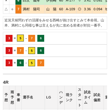
×
6
白次 義孝
伊勢崎
60
A-177
○
3.41
0.092
型
△
○
7
満村 陽司
山 陽
60
A-109
◎
3.36
0.094
地
近況天候問わずの活躍をみせる西崎が抜け出すとみて本命視。山
本、満村にも同様な事は言えるが先に攻める前者が対抗一番手。
=
-
3
5
7
6
=
-
3
7
6
5
=
-
3
6
7
5
4R
ス
雨
ハ
試走
予
車
現ラ
タ
試走
予
選手名
LG
ン
タイ
選
想
番
ンク
ー
偏差
想
デ
ム
ト