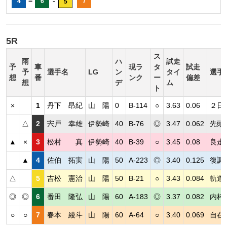
=
-
4
6
7
5
5R
ス
雨
ハ
試走
予
車
現ラ
タ
試走
予
選手名
LG
ン
タイ
選手
想
番
ンク
ー
偏差
想
デ
ム
ト
×
1
丹下 昂紀
山 陽
0
B-114
○
3.63
0.06
２日
△
2
宍戸 幸雄
伊勢崎
40
B-76
◎
3.47
0.062
先頭
▲
×
3
松村 真
伊勢崎
40
B-39
○
3.45
0.08
良走
▲
4
佐伯 拓実
山 陽
50
A-223
◎
3.40
0.125
復調
△
5
吉松 憲治
山 陽
50
B-21
○
3.43
0.084
軌道
◎
◎
6
番田 隆弘
山 陽
60
A-183
◎
3.37
0.082
内枠
○
○
7
春本 綾斗
山 陽
60
A-64
○
3.40
0.069
自在