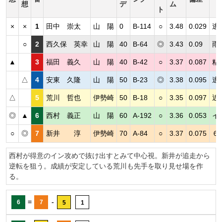
想
デ
ム
ト
×
×
1
田中 崇太
山 陽
0
B-114
○
3.48
0.029
逃
○
2
西久保 英幸
山 陽
40
B-64
◎
3.43
0.09
雨
▲
3
福田 義久
山 陽
40
B-42
○
3.37
0.087
粘
△
4
安東 久隆
山 陽
50
B-23
◎
3.38
0.095
逃
△
5
荒川 哲也
伊勢崎
50
B-18
○
3.35
0.097
近
◎
▲
6
西村 義正
山 陽
60
A-192
○
3.36
0.053
イ
○
◎
7
新井 淳
伊勢崎
70
A-84
○
3.37
0.075
６
西村が得意のイン攻めで抜け出すとみて中心視。新井が追走から
逆転を狙う。成績が安定している荒川も先手を取り見せ場を作
る。
=
-
6
7
5
1