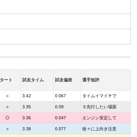
タート
試走タイム
試走偏差
選手短評
○
3.42
0.067
タイムイマイチで
○
3.35
0.09
Ｓ先行したい場面
◎
3.36
0.047
エンジン安定して
○
3.38
0.077
徐々に上向き注意