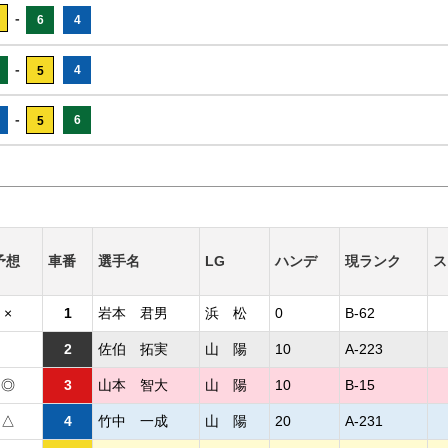
-
6
4
-
4
5
-
6
5
予想
車番
選手名
LG
ハンデ
現ランク
ス
×
1
岩本 君男
浜 松
0
B-62
2
佐伯 拓実
山 陽
10
A-223
◎
3
山本 智大
山 陽
10
B-15
△
4
竹中 一成
山 陽
20
A-231