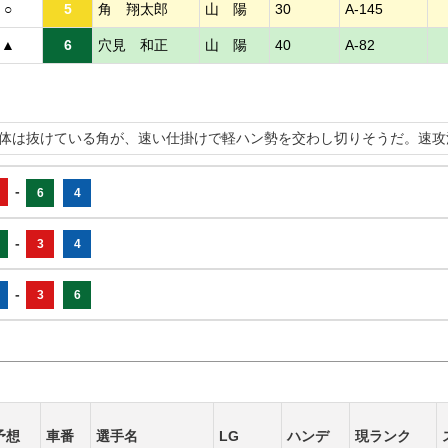
○
5
角 翔太郎
山 陽
30
A-145
▲
6
穴見 和正
山 陽
40
A-82
体は抜けている角が、速い仕掛けで軽ハン勢を交わし切りそうだ。速攻
-
6
4
-
3
4
-
3
6
予想
車番
選手名
LG
ハンデ
現ランク