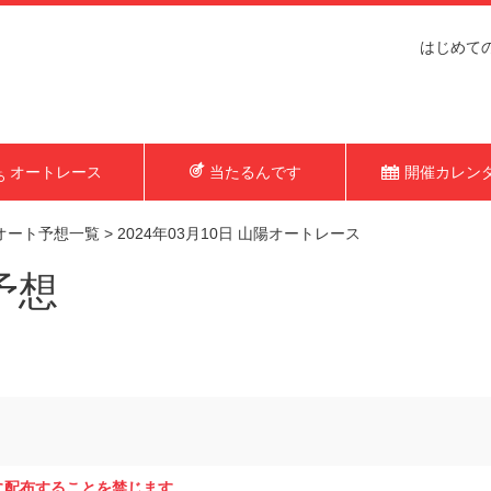
はじめて
オートレース
当たるんです
開催カレン
オート予想一覧
>
2024年03月10日 山陽オートレース
予想
に配布することを禁じます。