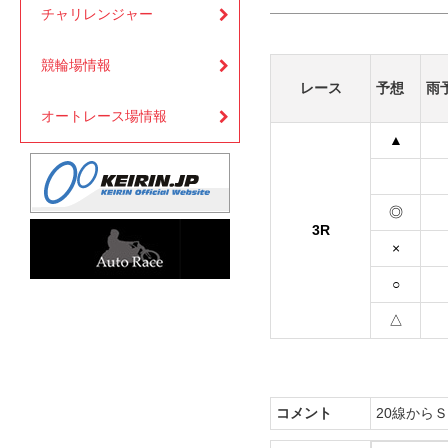
チャリレンジャー
競輪場情報
レース
予想
雨
オートレース場情報
▲
◎
3R
×
○
△
コメント
20線から