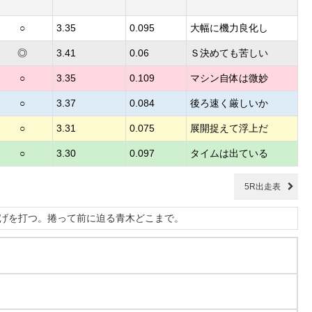
○
3.35
0.095
大幅に機力良化し
◎
3.41
0.06
Ｓ決めても苦しい
○
3.35
0.109
マシン自体は微妙
○
3.37
0.084
後ろ速く厳しいか
○
3.31
0.075
展開捉えて浮上だ
○
3.30
0.097
タイムは出ている
5R出走表
げを打つ。捲って前に迫る青木どこまで。