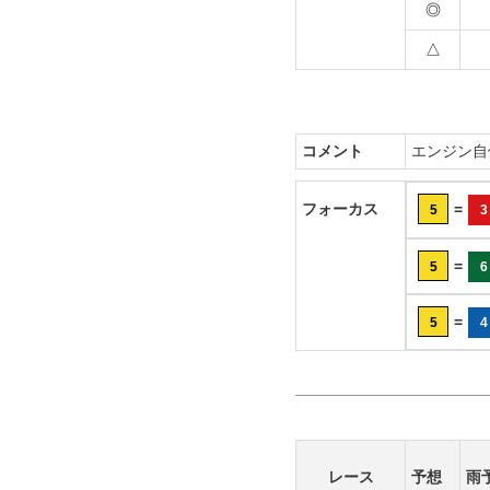
◎
△
コメント
エンジン自
フォーカス
=
5
3
=
5
6
=
5
4
レース
予想
雨