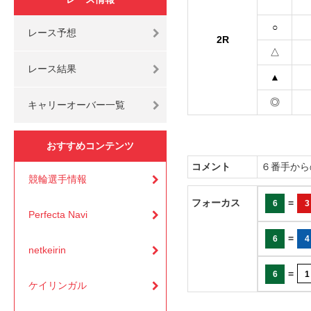
○
レース予想
2R
△
レース結果
▲
◎
キャリーオーバー一覧
おすすめコンテンツ
コメント
６番手から
競輪選手情報
フォーカス
=
6
3
Perfecta Navi
=
6
4
netkeirin
=
6
1
ケイリンガル