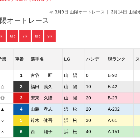
≪ 3月9日 山陽オートレース
|
3月14日 山陽
 山陽オートレース
R
6R
7R
8R
9R
予想
車番
選手名
LG
ハンデ
現ランク
ス
1
古谷 匠
山 陽
0
B-92
△
2
福田 義久
山 陽
10
B-42
◎
3
安東 久隆
山 陽
20
B-23
▲
4
山脇 孝志
浜 松
20
A-202
○
5
鈴木 健吾
浜 松
30
A-61
×
6
西 翔子
浜 松
40
A-151