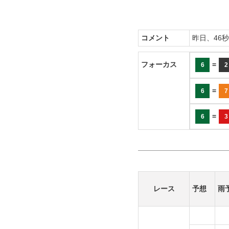
コメント
昨日、46
フォーカス
=
6
2
=
6
7
=
6
3
レース
予想
雨