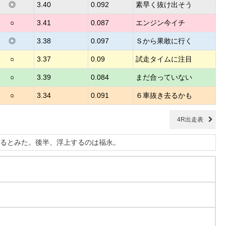
◎
3.40
0.092
素早く抜け出そう
○
3.41
0.087
エンジン今イチ
◎
3.38
0.097
Ｓから果敢に行く
○
3.37
0.09
試走タイムに注目
○
3.39
0.084
まだ合っていない
○
3.34
0.091
６車抜き去るかも
4R出走表
えるとみた。後半、浮上するのは福永。