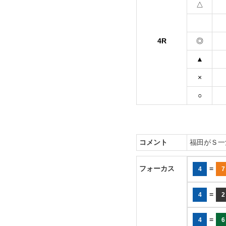
△
4R
◎
▲
×
○
コメント
福田がＳ一
フォーカス
=
4
7
=
4
2
=
4
6