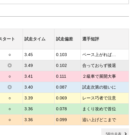
スタート
試走タイム
試走偏差
選手短評
○
3.45
0.103
ペース上がれば…
◎
3.49
0.102
合っておらず後退
○
3.41
0.111
２級車で展開大事
◎
3.40
0.087
試走次第の狙いに
○
3.39
0.069
レース巧者で注意
○
3.36
0.078
まくり攻めで首位
○
3.36
0.099
追い上げどこまで
5R出走表