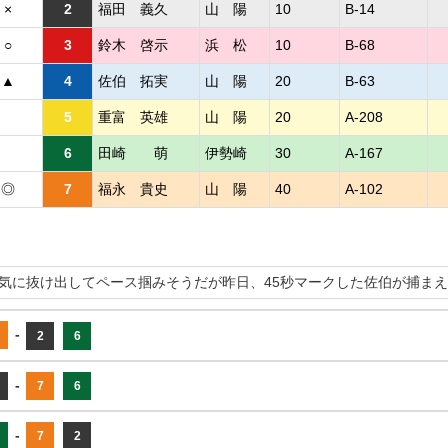
×
2
福田 義久
山 陽
10
B-14
○
3
鈴木 啓示
浜 松
10
B-68
▲
4
佐伯 拓実
山 陽
20
B-63
5
重富 英雄
山 陽
20
A-208
6
田崎 萌
伊勢崎
30
A-167
◎
7
福永 貴史
山 陽
40
A-102
気に抜け出してペース掴みそうだが昨日、45秒マークした佐伯が捕ま
-
2
6
-
7
6
-
7
2