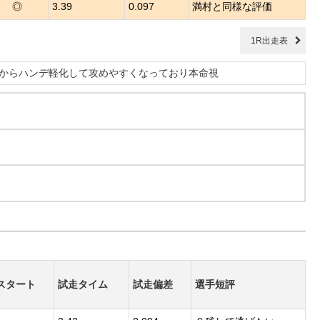
◎
3.39
0.097
満村と同様な評価
1R出走表
からハンデ軽化して攻めやすくなっており本命視
スタート
試走タイム
試走偏差
選手短評