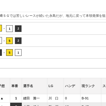
﨑ＳＧでは苦しいレースが続いた永島だが、地元に戻って本領発揮を狙
-
2
1
-
2
5
-
5
1
予想
車番
選手名
LG
ハンデ
現ランク
ス
▲
1
縫田 雅一
川 口
0
B-91