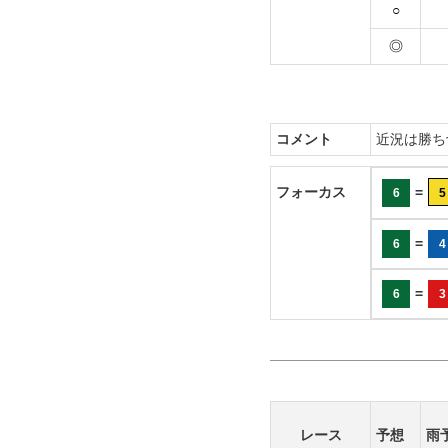
○
◎
コメント
近況は勝ち
フォーカス
=
6
5
=
6
4
=
6
3
レース
予想
雨