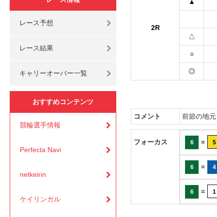
▲
レース予想
2R
△
レース結果
○
◎
キャリーオーバー一覧
おすすめコンテンツ
コメント
前節の地元
競輪選手情報
フォーカス
=
6
5
Perfecta Navi
=
6
4
netkeirin
=
6
1
ケイリンガル