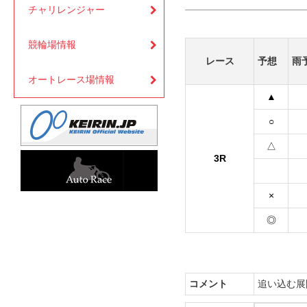
チャリレンジャー
競輪場情報
レース
予想
雨
オートレース場情報
▲
○
△
3R
×
◎
コメント
追い込む展