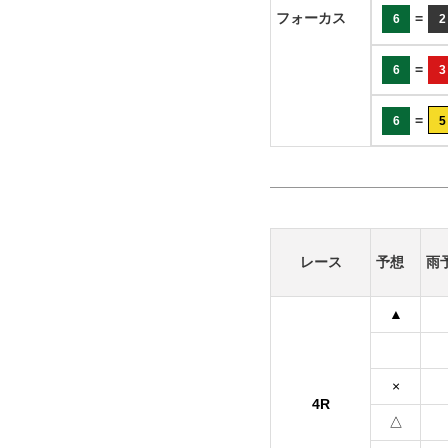
フォーカス
=
6
2
=
6
3
=
6
5
レース
予想
雨
▲
×
4R
△