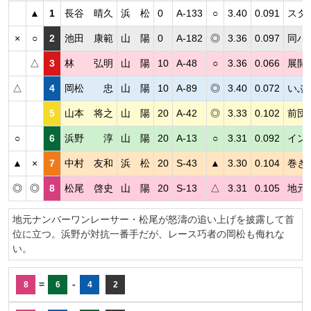
▲
1
長谷 晴久
浜 松
0
A-133
○
3.40
0.091
スタ
×
○
2
池田 康範
山 陽
0
A-182
◎
3.36
0.097
同ハ
△
3
林 弘明
山 陽
10
A-48
○
3.36
0.066
展開
△
4
岡松 忠
山 陽
10
A-89
◎
3.40
0.072
いぶ
5
山本 将之
山 陽
20
A-42
◎
3.33
0.102
前団
○
6
浜野 淳
山 陽
20
A-13
○
3.31
0.092
イン
▲
×
7
中村 友和
浜 松
20
S-43
▲
3.30
0.104
巻き
◎
◎
8
松尾 啓史
山 陽
20
S-13
△
3.31
0.105
地元
地元ナンバーワンレーサー・松尾が怒濤の追い上げを披露して首
位に立つ。浜野が対抗一番手だが、レース巧者の岡松も侮れな
い。
=
-
8
6
4
2