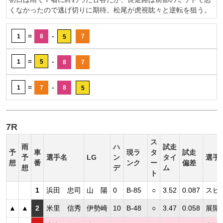
くなかったので逃げ切りに期待。松尾が虎視眈々と逆転を狙う。
=
-
1
8
7
5
=
-
1
5
8
7
=
-
1
7
8
5
7R
ス
雨
ハ
試走
予
車
現ラ
タ
試走
予
選手名
LG
ン
タイ
選手
想
番
ンク
ー
偏差
想
デ
ム
ト
1
浜田 忠司
山 陽
0
B-85
○
3.52
0.087
スピ
▲
▲
2
米里 信秀
伊勢崎
10
B-48
○
3.47
0.058
展開