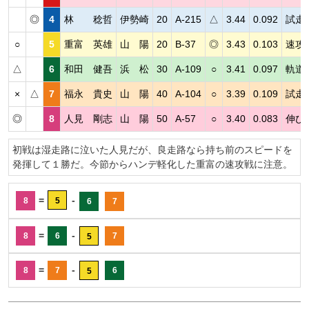
◎
4
林 稔哲
伊勢崎
20
A-215
△
3.44
0.092
試走
○
5
重富 英雄
山 陽
20
B-37
◎
3.43
0.103
速攻
△
6
和田 健吾
浜 松
30
A-109
○
3.41
0.097
軌道
×
△
7
福永 貴史
山 陽
40
A-104
○
3.39
0.109
試走
◎
8
人見 剛志
山 陽
50
A-57
○
3.40
0.083
伸び
初戦は湿走路に泣いた人見だが、良走路なら持ち前のスピードを
発揮して１勝だ。今節からハンデ軽化した重富の速攻戦に注意。
=
-
8
5
6
7
=
-
8
6
7
5
=
-
8
7
6
5