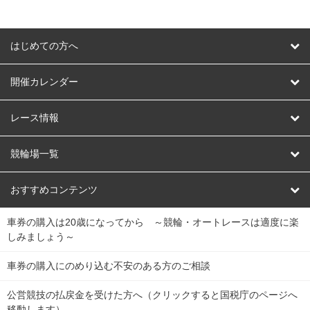
はじめての方へ
はじめての方へ
開催カレンダー
競輪
レース情報
オートレース
レース予想
競輪場一覧
競輪くじ
レース結果
北日本
函館競輪場
青森競輪場
いわき平競輪場
おすすめコンテンツ
車券の購入は20歳になってから ～競輪・オートレースは適度に楽
Dokanto!
キャリーオーバー一覧
関
競輪選手情報
弥彦競輪場
前橋競輪場
取手競輪場
宇都宮競輪場
しみましょう～
東
大宮競輪場
西武園競輪場
京王閣競輪場
立川競輪場
チャリロトプラザ
Perfecta Navi
車券の購入にのめり込む不安のある方のご相談
南
松戸競輪場
千葉競輪場
川崎競輪場
平塚競輪場
公営競技の払戻金を受けた方へ（クリックすると国税庁のページへ
netkeirin
関
移動します）