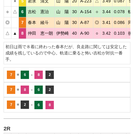
×
5
岩永 清文
山 陽
20
A-223
△
3.49
0.087
Ｓ
○
△
6
吉松 憲治
山 陽
30
A-154
○
3.44
0.078
軌
◎
7
春本 綾斗
山 陽
30
A-87
◎
3.41
0.086
同
△
▲
8
仲田 恵一朗
伊勢崎
40
A-90
○
3.42
0.103
後
初日は雨で８着に終わった春本だが、良走路に関しては安定した
成績を残しているので中心。軌道に乗ると怖い吉松が対抗一番
手。
=
-
7
6
8
2
=
-
7
8
6
2
=
-
7
2
6
8
2R