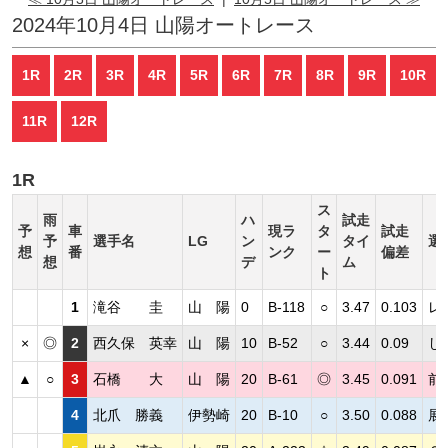
2024年10月4日 山陽オートレース
1R
2R
3R
4R
5R
6R
7R
8R
9R
10R
11R
12R
1R
ス
雨
ハ
試走
予
車
現ラ
タ
試走
予
選手名
LG
ン
タイ
選
想
番
ンク
ー
偏差
想
デ
ム
ト
1
滝谷 圭
山 陽
0
B-118
○
3.47
0.103
レ
×
◎
2
西久保 英幸
山 陽
10
B-52
○
3.44
0.09
し
▲
○
3
石橋 大
山 陽
20
B-61
◎
3.45
0.091
前
4
北爪 勝義
伊勢崎
20
B-10
○
3.50
0.088
展