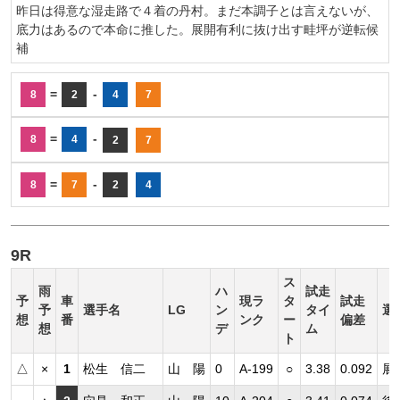
昨日は得意な湿走路で４着の丹村。まだ本調子とは言えないが、
底力はあるので本命に推した。展開有利に抜け出す畦坪が逆転候
補
=
-
8
2
4
7
=
-
8
4
2
7
=
-
8
7
2
4
9R
ス
雨
ハ
試走
予
車
現ラ
タ
試走
予
選手名
LG
ン
タイ
選
想
番
ンク
ー
偏差
想
デ
ム
ト
△
×
1
松生 信二
山 陽
0
A-199
○
3.38
0.092
展