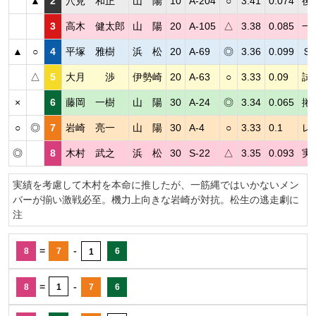
▲
2
穴見 和正
山 陽
10
A-204
○
3.41
0.074
後
3
高木 健太郎
山 陽
20
A-105
△
3.38
0.085
一
▲
○
4
平塚 雅樹
浜 松
20
A-69
◎
3.36
0.099
Ｓ
△
5
大月 渉
伊勢崎
20
A-63
○
3.33
0.09
試
×
6
藤岡 一樹
山 陽
30
A-24
◎
3.34
0.065
捲
○
◎
7
岩崎 亮一
山 陽
30
A-4
○
3.33
0.1
レ
◎
8
木村 武之
浜 松
30
S-22
△
3.35
0.093
実
実績を考慮して木村を本命に推したが、一筋縄ではいかないメン
バーが揃い激戦必至。機力上向きな岩崎が対抗。松生の逃走劇に
注
=
-
8
7
6
1
=
-
8
1
7
6