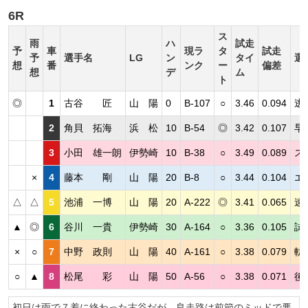
6R
ス
雨
ハ
試走
予
車
現ラ
タ
試走
予
選手名
LG
ン
タイ
選
想
番
ンク
ー
偏差
想
デ
ム
ト
◎
1
古谷 匠
山 陽
0
B-107
○
3.46
0.094
逃
2
角貝 拓海
浜 松
10
B-54
◎
3.42
0.107
早
3
小田 雄一朗
伊勢崎
10
B-38
○
3.49
0.089
ス
×
4
藤本 剛
山 陽
20
B-8
○
3.44
0.104
エ
△
△
5
池浦 一博
山 陽
20
A-222
◎
3.41
0.065
速
▲
◎
6
谷川 一貴
伊勢崎
30
A-164
○
3.36
0.105
試
×
○
7
中野 政則
山 陽
40
A-161
○
3.38
0.079
軌
○
▲
8
松尾 彩
山 陽
50
A-56
○
3.38
0.071
後
初日は雨で７着に終わった古谷だが、良走路は前節のミッドで悪