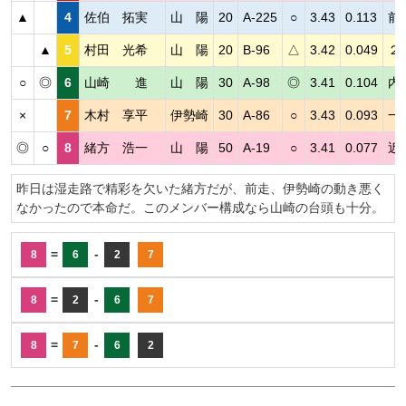
▲
4
佐伯 拓実
山 陽
20
A-225
○
3.43
0.113
前
▲
5
村田 光希
山 陽
20
B-96
△
3.42
0.049
２
○
◎
6
山崎 進
山 陽
30
A-98
◎
3.41
0.104
内
×
7
木村 享平
伊勢崎
30
A-86
○
3.43
0.093
一
◎
○
8
緒方 浩一
山 陽
50
A-19
○
3.41
0.077
近
昨日は湿走路で精彩を欠いた緒方だが、前走、伊勢崎の動き悪く
なかったので本命だ。このメンバー構成なら山崎の台頭も十分。
=
-
8
6
2
7
=
-
8
2
6
7
=
-
8
7
6
2