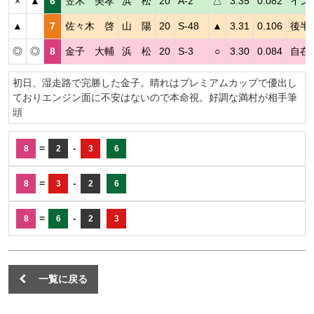
×
▲
6
笠木 美孝
浜 松
20
A-2
△
3.35
0.082
イン
▲
7
佐々木 啓
山 陽
20
S-48
▲
3.31
0.106
後半
◎
◎
8
金子 大輔
浜 松
20
S-3
○
3.30
0.084
自在
初日、湿走路で完勝した金子。晴れはプレミアムカップで優出し
ておりエンジン面に不安はないので本命視。好調な満村が相手筆
頭
=
-
8
2
3
6
=
-
8
3
2
6
=
-
8
6
2
3
一覧に戻る