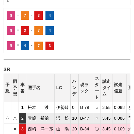
=
-
8
7
3
4
=
-
8
3
7
4
=
-
8
4
7
3
3R
ス
雨
ハ
試走
予
車
現ラ
タ
試走
予
選手名
LG
ン
タイ
選
想
番
ンク
ー
偏差
想
デ
ム
ト
1
松本 渉
伊勢崎
0
B-79
○
3.55
0.088
ど
△
△
2
青嶋 裕治
浜 松
10
B-47
○
3.45
0.086
早
×
3
西崎 洋一郎
山 陽
20
B-34
◎
3.45
0.109
大