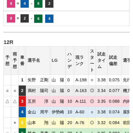
=
-
8
4
6
2
=
-
8
2
6
4
12R
ス
雨
ハ
試走
予
車
現ラ
タ
試走
予
選手名
LG
ン
タイ
選手
想
番
ンク
ー
偏差
想
デ
ム
ト
1
矢野 正剛
山 陽
0
A-198
○
3.38
0.075
先行
○
○
2
満村 陽司
山 陽
0
A-163
◎
3.34
0.077
機力
△
△
3
五所 淳
山 陽
10
A-111
◎
3.35
0.088
内枠
4
金山 周平
伊勢崎
10
A-60
○
3.38
0.074
展開
×
5
山本 翔
山 陽
20
A-76
◎
3.32
0.084
前団