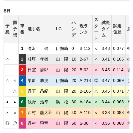
8R
ス
雨
ハ
試走
予
車
現ラ
タ
試走
予
選手名
LG
ン
タイ
選
想
番
ンク
ー
偏差
想
デ
ム
ト
1
滝沢 健
伊勢崎
0
B-112
○
3.48
0.077
機
○
2
畦坪 孝雄
山 陽
10
B-67
○
3.41
0.105
抜
3
日室 志郎
山 陽
20
B-62
○
3.45
0.114
後
△
×
4
栗原 勝測
伊勢崎
20
A-218
◎
3.47
0.069
し
△
5
丹下 昂紀
山 陽
20
B-106
△
3.45
0.071
ハ
▲
▲
6
浅野 浩幸
浜 松
30
A-184
○
3.44
0.063
Ｓ
×
○
7
西村 龍太郎
山 陽
40
A-110
○
3.38
0.088
機
◎
◎
8
丹村 飛竜
山 陽
50
S-30
○
3.36
0.068
本