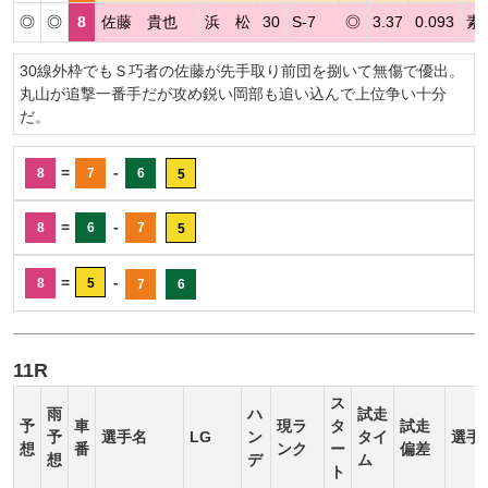
◎
◎
8
佐藤 貴也
浜 松
30
S-7
◎
3.37
0.093
素
30線外枠でもＳ巧者の佐藤が先手取り前団を捌いて無傷で優出。
丸山が追撃一番手だが攻め鋭い岡部も追い込んで上位争い十分
だ。
=
-
8
7
6
5
=
-
8
6
7
5
=
-
8
5
7
6
11R
ス
雨
ハ
試走
予
車
現ラ
タ
試走
予
選手名
LG
ン
タイ
選手
想
番
ンク
ー
偏差
想
デ
ム
ト