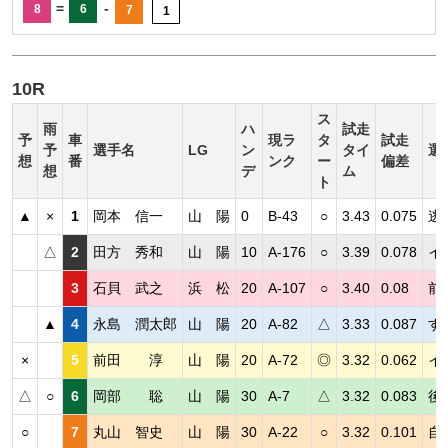
=
-
8
6
7
1
10R
ス
雨
ハ
試走
予
車
現ラ
タ
試走
予
選手名
LG
ン
タイ
選
想
番
ンク
ー
偏差
想
デ
ム
ト
▲
×
1
岡本 信一
山 陽
0
B-43
○
3.43
0.075
逃
△
2
田方 秀和
山 陽
10
A-176
○
3.39
0.078
イ
3
石貝 武之
浜 松
20
A-107
○
3.40
0.08
前
▲
4
永島 潤太郎
山 陽
20
A-82
△
3.33
0.087
す
×
5
前田 淳
山 陽
20
A-72
◎
3.32
0.062
イ
△
○
6
岡部 聡
山 陽
30
A-7
△
3.32
0.083
後
○
7
丸山 智史
山 陽
30
A-22
○
3.32
0.101
自