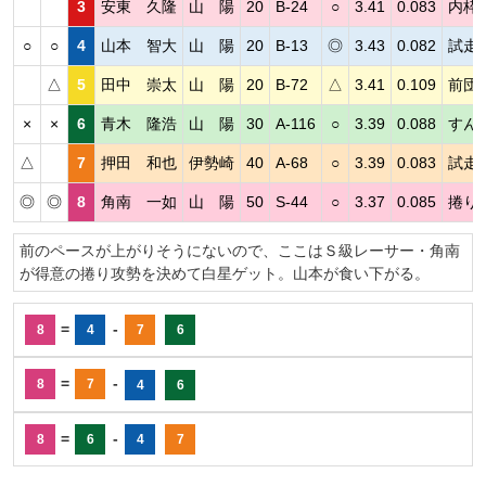
3
安東 久隆
山 陽
20
B-24
○
3.41
0.083
内枠
○
○
4
山本 智大
山 陽
20
B-13
◎
3.43
0.082
試走
△
5
田中 崇太
山 陽
20
B-72
△
3.41
0.109
前団
×
×
6
青木 隆浩
山 陽
30
A-116
○
3.39
0.088
すん
△
7
押田 和也
伊勢崎
40
A-68
○
3.39
0.083
試走
◎
◎
8
角南 一如
山 陽
50
S-44
○
3.37
0.085
捲り
前のペースが上がりそうにないので、ここはＳ級レーサー・角南
が得意の捲り攻勢を決めて白星ゲット。山本が食い下がる。
=
-
8
4
7
6
=
-
8
7
4
6
=
-
8
6
4
7