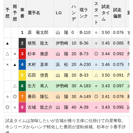
ス
雨
ハ
試走
予
車
現ラ
タ
試走
予
選手名
LG
ン
タイ
選
想
番
ンク
ー
偏差
想
デ
ム
ト
1
原 菊太郎
山 陽
0
B-110
○
3.50
0.076
ず
▲
2
猪熊 龍太
伊勢崎
10
B-36
○
3.45
0.085
早
△
×
3
杉本 雅彦
山 陽
20
B-73
◎
3.44
0.092
先
×
▲
4
木村 直幸
浜 松
20
A-230
○
3.46
0.075
Ｓ
5
石田 啓貴
山 陽
20
B-33
△
3.50
0.091
序
△
6
生方 将人
伊勢崎
30
A-183
○
3.43
0.097
エ
○
◎
7
番田 隆弘
山 陽
30
A-149
◎
3.41
0.078
展
◎
○
8
古城 龍之介
山 陽
40
A-39
○
3.43
0.095
試
試走タイムは加味したいが古城が捲り主体に仕掛けて白星奪取。
今シリーズからハンデ軽化した番田が逆転候補。杉本が３番手評
価