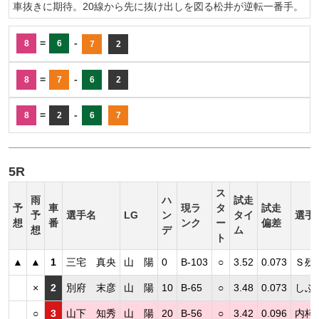
車抜きに期待。20線から先に抜け出しを図る松井が逆転一番手。
=
-
8
6
7
2
=
-
8
7
6
2
=
-
8
2
6
7
5R
ス
雨
ハ
試走
予
車
現ラ
タ
試走
予
選手名
LG
ン
タイ
選手
想
番
ンク
ー
偏差
想
デ
ム
ト
▲
▲
1
三宅 真央
山 陽
0
B-103
○
3.52
0.073
Ｓ残
×
2
別府 末彦
山 陽
10
B-65
○
3.48
0.073
しぶ
○
3
山下 知秀
山 陽
20
B-56
○
3.42
0.096
内枠