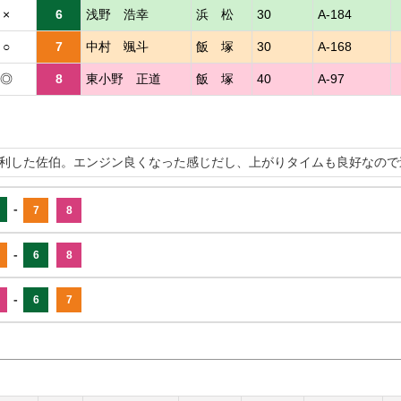
×
6
浅野 浩幸
浜 松
30
A-184
○
7
中村 颯斗
飯 塚
30
A-168
◎
8
東小野 正道
飯 塚
40
A-97
利した佐伯。エンジン良くなった感じだし、上がりタイムも良好なので
-
7
8
-
6
8
-
6
7