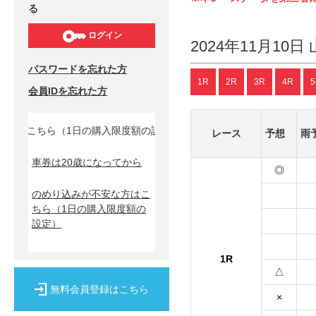
る
ログイン
2024年11月10
パスワードを忘れた方
1R
2R
3R
4R
5
会員IDを忘れた方
こちら（1日の購入限度額の設定）↓
レース
予想
雨
車券は20歳になってから
◎
のめり込みが不安な方はこ
ちら
（1日の購入限度額の
設定）
1R
△
無料会員登録はこちら
×