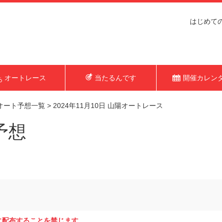
はじめて
オートレース
当たるんです
開催カレン
オート予想一覧
>
2024年11月10日 山陽オートレース
予想
に配布することを禁じます。