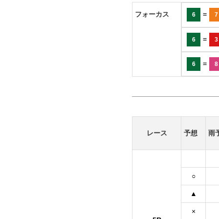
フォーカス
=
6
7
=
6
3
=
6
8
レース
予想
雨
○
▲
×