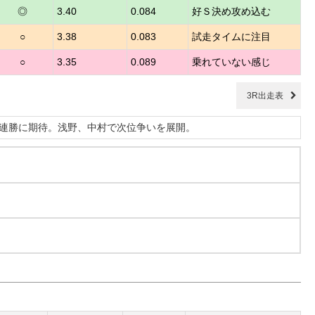
◎
3.40
0.084
好Ｓ決め攻め込む
○
3.38
0.083
試走タイムに注目
○
3.35
0.089
乗れていない感じ
3R出走表
連勝に期待。浅野、中村で次位争いを展開。