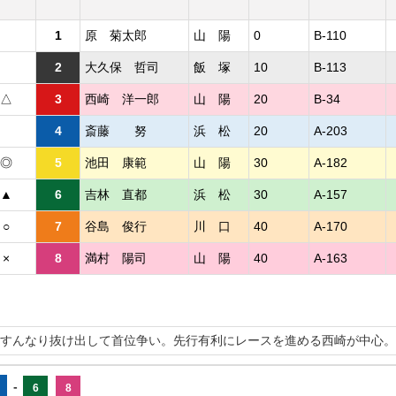
1
原 菊太郎
山 陽
0
B-110
2
大久保 哲司
飯 塚
10
B-113
△
3
西崎 洋一郎
山 陽
20
B-34
4
斎藤 努
浜 松
20
A-203
◎
5
池田 康範
山 陽
30
A-182
▲
6
吉林 直都
浜 松
30
A-157
○
7
谷島 俊行
川 口
40
A-170
×
8
満村 陽司
山 陽
40
A-163
、すんなり抜け出して首位争い。先行有利にレースを進める西崎が中心
-
6
8