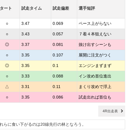
タート
試走タイム
試走偏差
選手短評
○
3.47
0.069
ペース上がらない
○
3.43
0.057
７着４本狙えない
◎
3.37
0.081
抜け出すシーンも
○
3.35
0.107
展開に注文がつく
◎
3.35
0.1
エンジンまずまず
○
3.33
0.088
イン攻め首位進出
△
3.31
0.11
まくり攻めで浮上
○
3.35
0.086
試走出れば首位も
4R出走表
れらに食い下がるのは20線先行の林となろう。