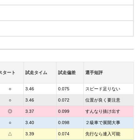
スタート
試走タイム
試走偏差
選手短評
○
3.46
0.075
スピード足りない
○
3.46
0.072
位置が良く要注意
◎
3.37
0.099
すんなり抜け出す
○
3.40
0.098
２級車で展開大事
△
3.39
0.074
先行なら連入可能