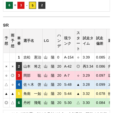
=
-
6
3
2
5
9R
ス
雨
ハ
予
車
現ラ
タ
試走タ
試走
予
選手名
LG
ン
選
想
番
ンク
ー
イム
偏差
想
デ
ト
1
吉松 憲治
山 陽
0
A-154
○
3.39
0.085
ど
×
×
2
山本 将之
山 陽
20
A-42
◎
再3.34
0.086
先
○
◎
3
岡部 聡
山 陽
20
A-7
○
3.29
0.097
逆
△
○
4
佐々木 啓
山 陽
20
S-48
▲
3.28
0.099
エ
▲
▲
5
角南 一如
山 陽
20
S-44
▲
3.32
0.078
後
◎
△
6
丹村 飛竜
山 陽
20
S-30
△
3.30
0.084
Ｓ