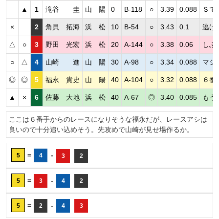
▲
1
滝谷 圭
山 陽
0
B-118
○
3.39
0.088
Ｓで
×
2
角貝 拓海
浜 松
10
B-54
○
3.43
0.1
逃げ
△
○
3
野田 光宏
浜 松
20
A-144
○
3.38
0.06
しぶ
○
△
4
山崎 進
山 陽
30
A-98
○
3.34
0.088
マシ
◎
◎
5
福永 貴史
山 陽
40
A-104
○
3.32
0.088
６番
▲
×
6
佐藤 大地
浜 松
40
A-67
◎
3.40
0.085
もう
ここは６番手からのレースになりそうな福永だが、レースアシは
良いので十分追い込めそう。先攻めで山崎が見せ場作るか。
=
-
5
4
3
2
=
-
5
3
4
2
=
-
5
2
4
3