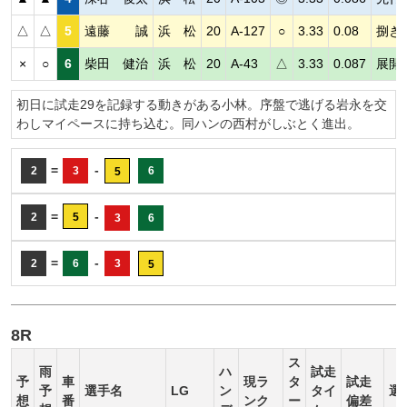
△
△
5
遠藤 誠
浜 松
20
A-127
○
3.33
0.08
捌き
×
○
6
柴田 健治
浜 松
20
A-43
△
3.33
0.087
展開
初日に試走29を記録する動きがある小林。序盤で逃げる岩永を交
わしマイペースに持ち込む。同ハンの西村がしぶとく進出。
=
-
2
3
6
5
=
-
2
5
3
6
=
-
2
6
3
5
8R
ス
雨
ハ
試走
予
車
現ラ
タ
試走
予
選手名
LG
ン
タイ
選
想
番
ンク
ー
偏差