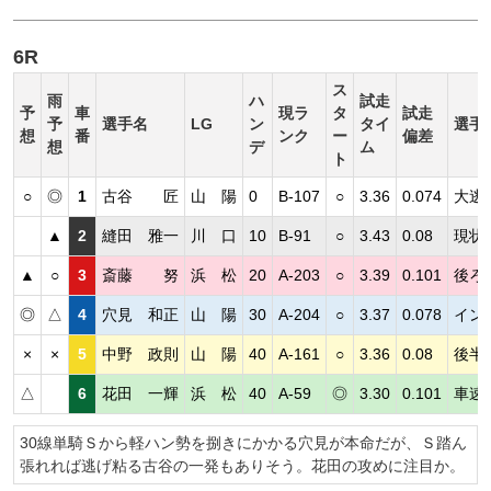
6R
ス
雨
ハ
試走
予
車
現ラ
タ
試走
予
選手名
LG
ン
タイ
選手
想
番
ンク
ー
偏差
想
デ
ム
ト
○
◎
1
古谷 匠
山 陽
0
B-107
○
3.36
0.074
大逃
▲
2
縫田 雅一
川 口
10
B-91
○
3.43
0.08
現状
▲
○
3
斎藤 努
浜 松
20
A-203
○
3.39
0.101
後ろ
◎
△
4
穴見 和正
山 陽
30
A-204
○
3.37
0.078
イン
×
×
5
中野 政則
山 陽
40
A-161
○
3.36
0.08
後半
△
6
花田 一輝
浜 松
40
A-59
◎
3.30
0.101
車速
30線単騎Ｓから軽ハン勢を捌きにかかる穴見が本命だが、Ｓ踏ん
張れれば逃げ粘る古谷の一発もありそう。花田の攻めに注目か。