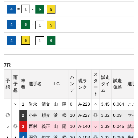
=
-
4
1
6
5
=
-
4
6
1
5
=
-
4
5
6
1
7R
ス
雨
ハ
試走
予
車
現ラ
タ
試走
予
選手名
LG
ン
タイ
選手
想
番
ンク
ー
偏差
想
デ
ム
ト
×
1
岩永 清文
山 陽
0
A-223
○
3.45
0.064
ここ
◎
2
小林 頼介
浜 松
10
A-227
◎
3.32
0.09
マイ
○
◎
3
西村 義正
山 陽
10
A-140
○
3.39
0.045
試走
▲
▲
4
深谷 俊太
浜 松
20
A-103
◎
3.33
0.086
先行