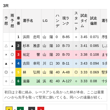
3R
ス
雨
ハ
試走
予
車
現ラ
タ
試走
予
選手名
LG
ン
タイ
選手
想
番
ンク
ー
偏差
想
デ
ム
ト
1
浜田 忠司
山 陽
0
B-85
○
3.45
0.071
序盤
△
▲
2
杉本 雅彦
山 陽
10
B-73
○
3.41
0.085
しぶ
×
◎
3
祐定 響
山 陽
20
B-70
○
3.38
0.108
まず
▲
×
4
吉田 幸司
川 口
30
B-11
○
3.43
0.094
Ｓ良
◎
○
5
林 弘明
山 陽
40
A-48
◎
3.33
0.069
堅実
○
△
6
遠藤 誠
浜 松
40
A-127
○
3.33
0.08
十分
初日は２着に絡み、レースアシも良かった林が本命。ここは最重
ハンから先手を取って堅実に捌いてくる。同ハンの遠藤が続く。
=
-