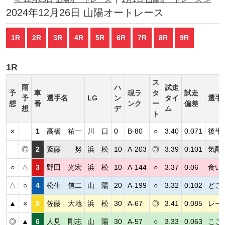
2024年12月26日 山陽オートレース
1R
2R
3R
4R
5R
6R
7R
8R
9R
1R
ス
雨
ハ
試走
予
車
現ラ
タ
試走
予
選手名
LG
ン
タイ
選手
想
番
ンク
ー
偏差
想
デ
ム
ト
×
1
高橋 祐一
川 口
0
B-80
○
3.40
0.071
後半
◎
2
斎藤 努
浜 松
10
A-203
◎
3.39
0.101
気配
○
△
3
野田 光宏
浜 松
10
A-144
○
3.37
0.06
食い
△
○
4
松生 信二
山 陽
20
A-199
○
3.32
0.102
どこ
▲
×
5
佐藤 大地
浜 松
30
A-67
◎
3.41
0.085
レー
◎
▲
6
人見 剛志
山 陽
30
A-57
○
3.33
0.063
ここ