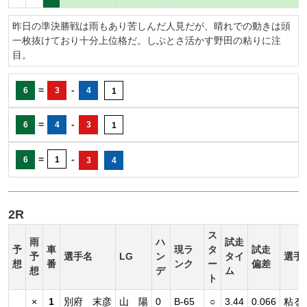
昨日の準決勝戦は雨もあり苦しんだ人見だが、晴れでの動きは頭
一枚抜けており十分上位格だ。しぶとさ活かす野田の粘りに注
目。
=
-
6
3
4
1
=
-
6
4
3
1
=
-
6
1
3
4
2R
ス
雨
ハ
試走
予
車
現ラ
タ
試走
予
選手名
LG
ン
タイ
選手
想
番
ンク
ー
偏差
想
デ
ム
ト
×
1
別府 末彦
山 陽
0
B-65
○
3.44
0.066
粘る