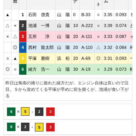
想
デ
ム
ト
▲
1
石田 啓貴
山 陽
0
B-33
○
3.35
0.093
Ｓ
△
×
2
池浦 一博
山 陽
10
A-222
○
3.39
0.074
ど
×
△
3
五所 淳
山 陽
20
A-111
○
3.33
0.087
イ
◎
4
西村 龍太郎
山 陽
20
A-110
△
3.32
0.084
枠
○
▲
5
平塚 雅樹
浜 松
20
A-69
◎
3.31
0.093
一
◎
○
6
緒方 浩一
山 陽
30
A-19
○
3.29
0.073
軽
昨日は角南の捲りに敗れた緒方だが、エンジン自体は良いので注
目。Ｓから攻めてくる平塚が早めに前を捌くが、池浦が食い下が
る
=
-
6
5
2
3
=
-
6
2
3
5