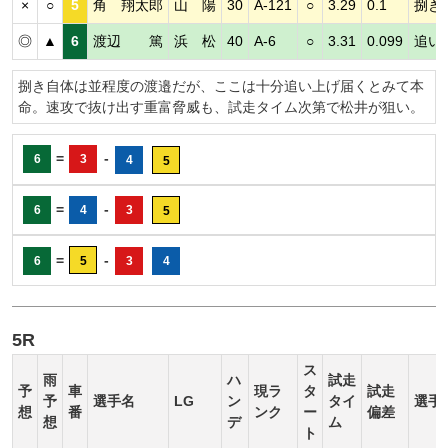
×
○
5
角 翔太郎
山 陽
30
A-121
○
3.29
0.1
捌き
◎
▲
6
渡辺 篤
浜 松
40
A-6
○
3.31
0.099
追い
捌き自体は並程度の渡邉だが、ここは十分追い上げ届くとみて本
命。速攻で抜け出す重富脅威も、試走タイム次第で松井が狙い。
=
-
6
3
4
5
=
-
6
4
3
5
=
-
6
5
3
4
5R
ス
雨
ハ
試走
予
車
現ラ
タ
試走
予
選手名
LG
ン
タイ
選手
想
番
ンク
ー
偏差
想
デ
ム
ト