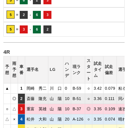
5
6
2
3
=
-
5
2
6
3
=
-
5
3
6
2
4R
ス
雨
ハ
試走
予
車
現ラ
タ
試走
予
選手名
LG
ン
タイ
選手
想
番
ンク
ー
偏差
想
デ
ム
ト
▲
1
岡崎 秀二
川 口
0
B-59
○
3.42
0.079
粘る
◎
2
斎藤 隆充
山 陽
10
B-51
○
3.36
0.111
同ハ
○
△
3
重富 英雄
山 陽
10
B-37
◎
3.35
0.109
速攻
△
×
4
松井 大和
山 陽
20
A-126
○
3.35
0.074
晴れ