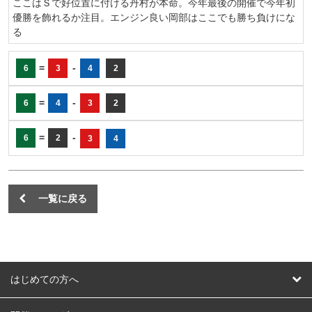
ここはＳで好位置に付ける丹村が本命。今年最後の開催で今年初
優勝を飾れるか注目。エンジン良い岡部はここでも勝ち負けにな
る
=
-
6
3
4
2
=
-
6
4
3
2
=
-
6
2
3
4
一覧に戻る
はじめての方へ