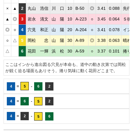
×
▲
2
丸山 浩信
川 口
10
B-50
◎
3.41
0.088
先行
▲
◎
3
岩永 清文
山 陽
10
A-223
○
3.45
0.064
Ｓ後
◎
○
4
穴見 和正
山 陽
20
A-204
○
3.41
0.078
イン
○
△
5
岡松 忠
山 陽
30
A-89
◎
3.38
0.063
晴れ
△
6
花田 一輝
浜 松
30
A-59
○
3.37
0.101
捲り
ここはインから進出図る穴見が本命も、道中の動き次第では岡松
が鋭く迫る場面もありそう。捲り気味に動く花田どこまで。
=
-
4
5
6
2
=
-
4
6
2
5
=
-
4
2
6
5