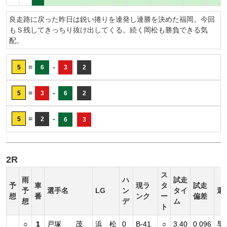
良走路に戻った昨日は鋭い捲りを連発し連勝を決めた福岡。今回
もＳ残してきっちり抜け出してくる。続く岡松も勝負できる気
配。
=
-
5
6
3
2
=
-
5
3
6
2
=
-
5
2
6
3
2R
ス
雨
ハ
試走
予
車
現ラ
タ
試走
予
選手名
LG
ン
タイ
選
想
番
ンク
ー
偏差
想
デ
ム
ト
○
1
戸塚 茂
浜 松
0
B-41
○
3.40
0.096
早