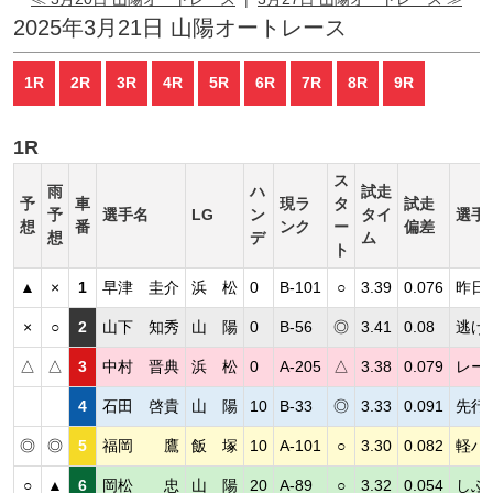
2025年3月21日 山陽オートレース
1R
2R
3R
4R
5R
6R
7R
8R
9R
1R
ス
雨
ハ
試走
予
車
現ラ
タ
試走
予
選手名
LG
ン
タイ
選手
想
番
ンク
ー
偏差
想
デ
ム
ト
▲
×
1
早津 圭介
浜 松
0
B-101
○
3.39
0.076
昨日
×
○
2
山下 知秀
山 陽
0
B-56
◎
3.41
0.08
逃げ
△
△
3
中村 晋典
浜 松
0
A-205
△
3.38
0.079
レー
4
石田 啓貴
山 陽
10
B-33
◎
3.33
0.091
先行
◎
◎
5
福岡 鷹
飯 塚
10
A-101
○
3.30
0.082
軽ハ
○
▲
6
岡松 忠
山 陽
20
A-89
○
3.32
0.054
しぶ