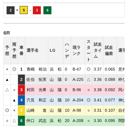
=
-
2
5
3
6
6R
ス
雨
ハ
試走
予
車
現ラ
タ
試走
予
選手名
LG
ン
タイ
選手
想
番
ンク
ー
偏差
想
デ
ム
ト
×
◎
1
青嶋 裕治
浜 松
0
B-47
◎
3.37
0.065
意外
▲
2
佐伯 拓実
山 陽
0
A-225
△
3.36
0.088
枠な
△
○
3
村田 光希
山 陽
0
B-96
○
3.38
0.092
同ハ
▲
4
穴見 和正
山 陽
10
A-204
◎
3.41
0.077
伸び
◎
×
5
山崎 進
山 陽
10
A-98
○
3.31
0.107
自在
○
△
6
仲口 武志
浜 松
20
A-208
○
3.30
0.095
間隙