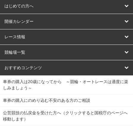
はじめての方へ
はじめての方へ
開催カレンダー
競輪
レース情報
オートレース
レース予想
競輪場一覧
競輪くじ
レース結果
北日本
函館競輪場
青森競輪場
いわき平競輪場
おすすめコンテンツ
車券の購入は20歳になってから ～競輪・オートレースは適度に楽
Dokanto!
キャリーオーバー一覧
関
競輪選手情報
弥彦競輪場
前橋競輪場
取手競輪場
宇都宮競輪場
しみましょう～
東
大宮競輪場
西武園競輪場
京王閣競輪場
立川競輪場
チャリロトプラザ
Perfecta Navi
車券の購入にのめり込む不安のある方のご相談
南
松戸競輪場
千葉競輪場
川崎競輪場
平塚競輪場
公営競技の払戻金を受けた方へ（クリックすると国税庁のページへ
netkeirin
関
移動します）
小田原競輪場
伊東競輪場
静岡競輪場
東
ケイリンガル