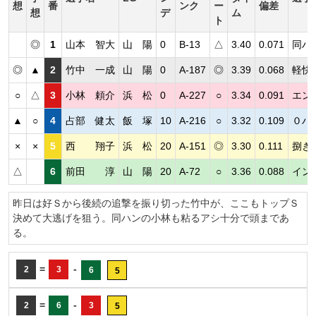
想
番
ンク
ー
偏差
想
デ
ム
ト
◎
1
山本 智大
山 陽
0
B-13
△
3.40
0.071
同ハ
◎
▲
2
竹中 一成
山 陽
0
A-187
◎
3.39
0.068
軽快
○
△
3
小林 頼介
浜 松
0
A-227
○
3.34
0.091
エン
▲
○
4
占部 健太
飯 塚
10
A-216
○
3.32
0.109
０ハ
×
×
5
西 翔子
浜 松
20
A-151
◎
3.30
0.111
捌き
△
6
前田 淳
山 陽
20
A-72
○
3.36
0.088
イン
昨日は好Ｓから後続の追撃を振り切った竹中が、ここもトップＳ
決めて大逃げを狙う。同ハンの小林も粘るアシ十分で頭まであ
る。
=
-
2
3
6
5
=
-
2
6
3
5