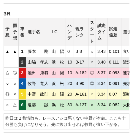
3R
ス
雨
ハ
試走
予
車
現ラ
タ
試走
予
選手名
LG
ン
タイ
選手
想
番
ンク
ー
偏差
想
デ
ム
ト
▲
▲
1
藤本 剛
山 陽
0
B-8
○
3.43
0.101
食い
2
山脇 孝志
浜 松
10
B-17
○
3.40
0.111
近況
△
◎
3
池田 康範
山 陽
10
A-182
◎
3.37
0.093
速攻
○
○
4
牧野 竜人
浜 松
20
B-90
◎
3.34
0.091
先攻
◎
×
5
中野 政則
山 陽
20
A-161
○
3.34
0.07
混戦
×
△
6
遠藤 誠
浜 松
30
A-127
○
3.34
0.082
大敗
昨日は２着惜敗も、レースアシは悪くない中野が本命。ここも十
分勝ち負けになりそう。先に抜け出せれば牧野が食い下がる。