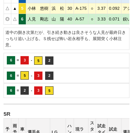
△
▲
5
小林 悠樹
浜 松
30
A-175
○
3.37
0.092
アシ
◎
△
6
人見 剛志
山 陽
40
A-57
○
3.33
0.071
鋭い
道中の捌き次第だが、引き続き動きは良さそうな人見が最終日き
っちり追い上げる。Ｓ残せば怖い岩永相手も、展開突く小林注
意。
=
-
6
3
2
5
=
-
6
5
3
2
=
-
6
2
3
5
5R
ス
雨
ハ
試走
予
車
現ラ
タ
試走
予
選手名
LG
ン
タイ
選手