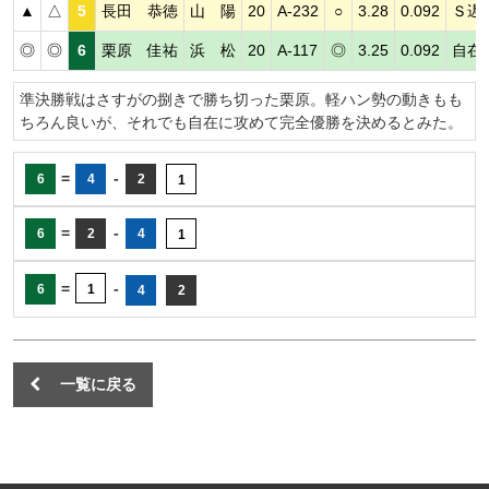
▲
△
5
長田 恭徳
山 陽
20
A-232
○
3.28
0.092
Ｓ遅
◎
◎
6
栗原 佳祐
浜 松
20
A-117
◎
3.25
0.092
自在
準決勝戦はさすがの捌きで勝ち切った栗原。軽ハン勢の動きもも
ちろん良いが、それでも自在に攻めて完全優勝を決めるとみた。
=
-
6
4
2
1
=
-
6
2
4
1
=
-
6
1
4
2
一覧に戻る