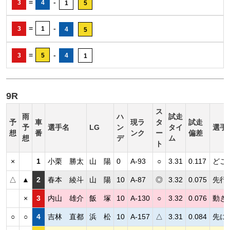
=
-
3
4
1
5
=
-
3
1
4
5
=
-
3
5
4
1
9R
ス
雨
ハ
試走
予
車
現ラ
タ
試走
予
選手名
LG
ン
タイ
選手
想
番
ンク
ー
偏差
想
デ
ム
ト
×
1
小栗 勝太
山 陽
0
A-93
○
3.31
0.117
どこ
△
▲
2
春本 綾斗
山 陽
10
A-87
◎
3.32
0.075
先行
×
3
内山 雄介
飯 塚
10
A-130
○
3.32
0.076
動き
○
○
4
吉林 直都
浜 松
10
A-157
△
3.31
0.084
先に