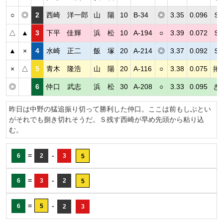
○
◎
2
西崎 洋一郎
山 陽
10
B-34
◎
3.35
0.096
Ｓ
△
▲
3
下平 佳輝
浜 松
10
A-194
○
3.39
0.072
Ｓ
▲
×
4
水崎 正二
飯 塚
20
A-214
◎
3.37
0.092
Ｓ
×
△
5
青木 隆浩
山 陽
20
A-116
○
3.38
0.075
捲
◎
6
仲口 武志
浜 松
30
A-208
○
3.33
0.095
き
昨日は中野の猛追振り切って勝利した仲口。ここは前もしぶとい
がそれでも捌き切れそうだ。Ｓ残す西崎が早め先頭から粘り込
む。
=
-
6
2
3
5
=
-
6
3
2
5
=
-
6
5
2
3