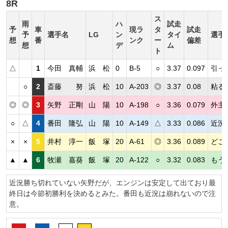
8R
ス
雨
ハ
試走
予
車
現ラ
タ
試走
予
選手名
LG
ン
タイ
選手
想
番
ンク
ー
偏差
想
デ
ム
ト
△
1
今田 真輔
浜 松
0
B-5
○
3.37
0.097
引っ
○
2
斎藤 努
浜 松
10
A-203
◎
3.37
0.08
粘る
◎
◎
3
矢野 正剛
山 陽
10
A-198
○
3.36
0.079
外主
○
△
4
番田 隆弘
山 陽
10
A-149
△
3.33
0.086
近況
×
×
5
井村 淳一
飯 塚
20
A-61
◎
3.36
0.089
どこ
▲
▲
6
牧瀬 嘉葵
飯 塚
20
A-122
○
3.32
0.083
もう
近況勝ち切れていない矢野だが、エンジンは安定して出ており最
終日は今節初勝利を決めるとみた。番田も近況は崩れないので注
意。