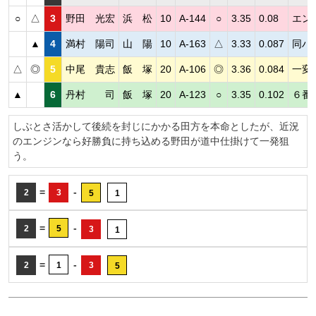
○
△
3
野田 光宏
浜 松
10
A-144
○
3.35
0.08
エン
▲
4
満村 陽司
山 陽
10
A-163
△
3.33
0.087
同ハ
△
◎
5
中尾 貴志
飯 塚
20
A-106
◎
3.36
0.084
一変
▲
6
丹村 司
飯 塚
20
A-123
○
3.35
0.102
６番
しぶとさ活かして後続を封じにかかる田方を本命としたが、近況
のエンジンなら好勝負に持ち込める野田が道中仕掛けて一発狙
う。
=
-
2
3
5
1
=
-
2
5
3
1
=
-
2
1
3
5