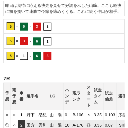
昨日は期待に応える快走を見せて好調を示した山﨑。ここも軽快
に前を捌いて連勝で今節を締めくくる。これに続く仲口が相手。
=
-
5
6
3
1
=
-
5
3
6
1
=
-
5
1
6
3
7R
ス
雨
ハ
試走
予
車
現ラ
タ
試走
予
選手名
LG
ン
タイ
選手
想
番
ンク
ー
偏差
想
デ
ム
ト
×
×
1
丹下 昂紀
山 陽
0
B-106
○
3.35
0.103
序盤
◎
○
2
田方 秀和
山 陽
10
A-176
◎
3.35
0.07
Ｓ叩