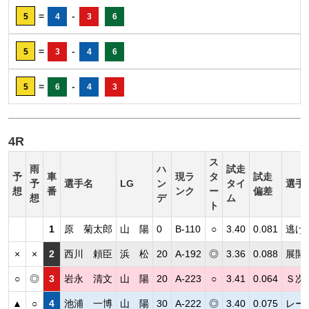
=
-
5
4
3
6
=
-
5
3
4
6
=
-
5
6
4
3
4R
ス
雨
ハ
試走
予
車
現ラ
タ
試走
予
選手名
LG
ン
タイ
選手
想
番
ンク
ー
偏差
想
デ
ム
ト
1
原 菊太郎
山 陽
0
B-110
○
3.40
0.081
逃げ
×
×
2
西川 頼臣
浜 松
20
A-192
◎
3.36
0.088
展開
○
◎
3
岩永 清文
山 陽
20
A-223
○
3.41
0.064
Ｓ次
▲
○
4
池浦 一博
山 陽
30
A-222
◎
3.40
0.075
レー