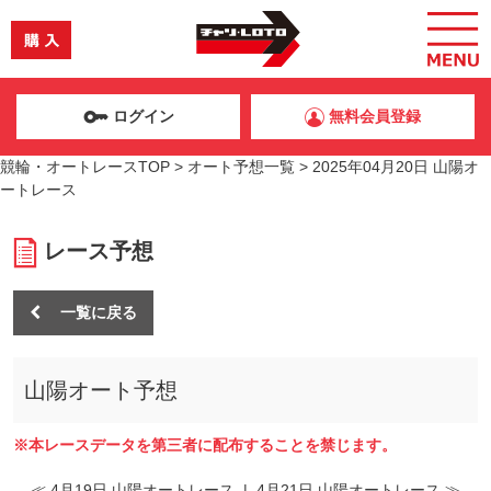
ログイン
無料会員登録
競輪・オートレースTOP
>
オート予想一覧
>
2025年04月20日 山陽オ
ートレース
レース予想
一覧に戻る
山陽オート予想
※本レースデータを第三者に配布することを禁じます。
≪ 4月19日 山陽オートレース
|
4月21日 山陽オートレース ≫