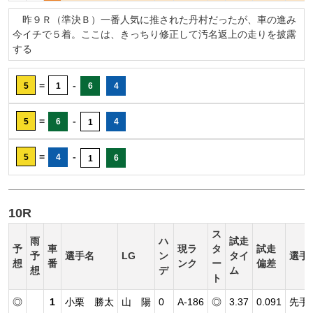
昨９Ｒ（準決Ｂ）一番人気に推された丹村だったが、車の進み
今イチで５着。ここは、きっちり修正して汚名返上の走りを披露
する
=
-
5
1
6
4
=
-
5
6
4
1
=
-
5
4
6
1
10R
ス
雨
ハ
試走
予
車
現ラ
タ
試走
予
選手名
LG
ン
タイ
選手
想
番
ンク
ー
偏差
想
デ
ム
ト
◎
1
小栗 勝太
山 陽
0
A-186
◎
3.37
0.091
先手