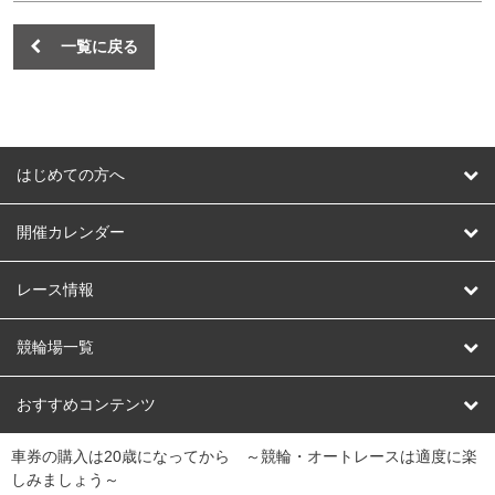
一覧に戻る
はじめての方へ
はじめての方へ
開催カレンダー
競輪
レース情報
オートレース
レース予想
競輪場一覧
競輪くじ
レース結果
北日本
函館競輪場
青森競輪場
いわき平競輪場
おすすめコンテンツ
車券の購入は20歳になってから ～競輪・オートレースは適度に楽
Dokanto!
キャリーオーバー一覧
関
競輪選手情報
弥彦競輪場
前橋競輪場
取手競輪場
宇都宮競輪場
しみましょう～
東