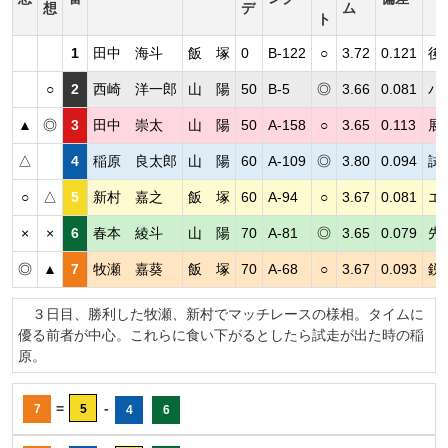
想
デ
ム
ト
1
田中 海斗
飯 塚
0
B-122
○
3.72
0.121
後
○
2
西崎 洋一郎
山 陽
50
B-5
◎
3.66
0.081
パ
▲
◎
3
田中 崇太
山 陽
50
A-158
○
3.65
0.113
展
△
4
稲原 良太郎
山 陽
60
A-109
◎
3.80
0.094
試
○
△
5
新村 嘉之
飯 塚
60
A-94
○
3.67
0.081
エ
×
×
6
春本 綾斗
山 陽
70
A-81
◎
3.65
0.079
先
◎
▲
7
牧瀬 嘉葵
飯 塚
70
A-68
○
3.67
0.093
鋭
３日目、勝利した牧瀬、新村でマッチレースの様相。タイムに
優る前者が中心。これらに食い下がるとしたら試走が出た時の稲
原。
=
-
7
5
4
6