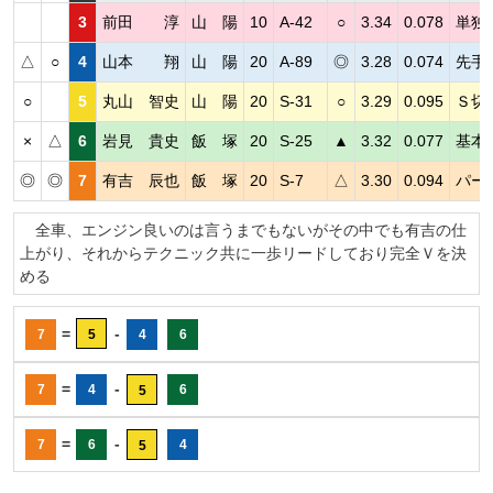
3
前田 淳
山 陽
10
A-42
○
3.34
0.078
単独
△
○
4
山本 翔
山 陽
20
A-89
◎
3.28
0.074
先手
○
5
丸山 智史
山 陽
20
S-31
○
3.29
0.095
Ｓ切
×
△
6
岩見 貴史
飯 塚
20
S-25
▲
3.32
0.077
基本
◎
◎
7
有吉 辰也
飯 塚
20
S-7
△
3.30
0.094
パー
全車、エンジン良いのは言うまでもないがその中でも有吉の仕
上がり、それからテクニック共に一歩リードしており完全Ｖを決
める
=
-
7
5
4
6
=
-
7
4
6
5
=
-
7
6
4
5