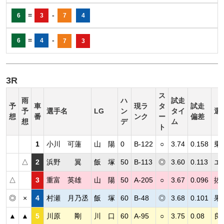
=
-
6
3
7
4
=
-
6
4
7
3
3R
ス
雨
ハ
試走
予
車
現ラ
タ
試走
予
選手名
LG
ン
タイ
選
想
番
ンク
ー
偏差
想
デ
ム
ト
1
小川 可蓮
山 陽
0
B-122
○
3.74
0.158
乗
△
2
浜野 翼
飯 塚
50
B-113
◎
3.60
0.113
エ
△
3
重富 英雄
山 陽
50
A-205
○
3.67
0.096
抜
◎
×
4
村瀬 月乃丞
飯 塚
60
B-48
◎
3.68
0.101
果
▲
▲
5
川原 剛
川 口
60
A-95
○
3.75
0.08
良