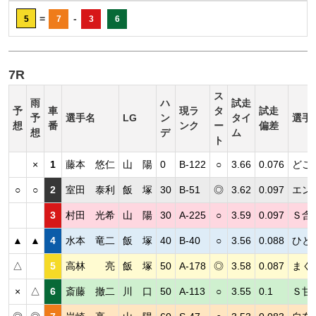
=
-
5
7
3
6
7R
ス
雨
ハ
試走
予
車
現ラ
タ
試走
予
選手名
LG
ン
タイ
選手
想
番
ンク
ー
偏差
想
デ
ム
ト
×
1
藤本 悠仁
山 陽
0
B-122
○
3.66
0.076
どこ
○
○
2
室田 泰利
飯 塚
30
B-51
◎
3.62
0.097
エン
3
村田 光希
山 陽
30
A-225
○
3.59
0.097
Ｓ含
▲
▲
4
水本 竜二
飯 塚
40
B-40
○
3.56
0.088
ひと
△
5
高林 亮
飯 塚
50
A-178
◎
3.58
0.087
まく
×
△
6
斎藤 撤二
川 口
50
A-113
○
3.55
0.1
Ｓ甘