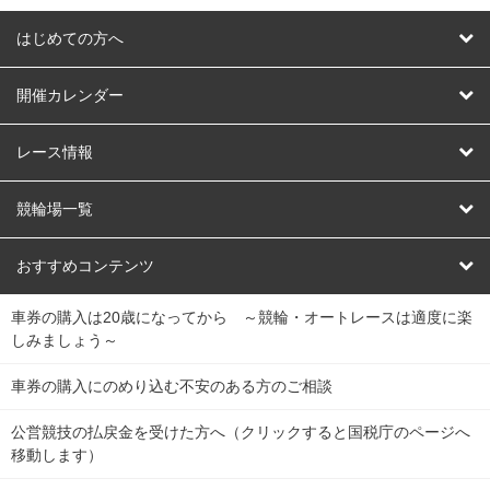
はじめての方へ
はじめての方へ
開催カレンダー
競輪
レース情報
オートレース
レース予想
競輪場一覧
競輪くじ
レース結果
北日本
函館競輪場
青森競輪場
いわき平競輪場
おすすめコンテンツ
車券の購入は20歳になってから ～競輪・オートレースは適度に楽
Dokanto!
キャリーオーバー一覧
関
競輪選手情報
弥彦競輪場
前橋競輪場
取手競輪場
宇都宮競輪場
しみましょう～
東
大宮競輪場
西武園競輪場
京王閣競輪場
立川競輪場
チャリロトプラザ
Perfecta Navi
車券の購入にのめり込む不安のある方のご相談
南
松戸競輪場
千葉競輪場
川崎競輪場
平塚競輪場
公営競技の払戻金を受けた方へ（クリックすると国税庁のページへ
netkeirin
関
移動します）
小田原競輪場
伊東競輪場
静岡競輪場
東