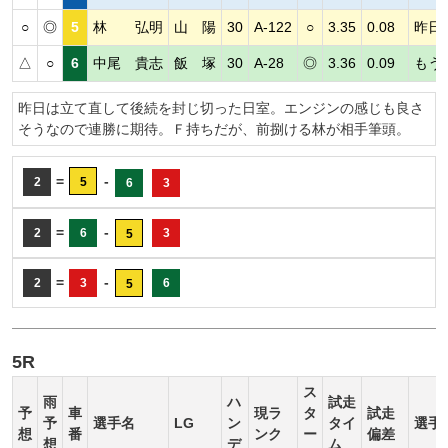
○
◎
5
林 弘明
山 陽
30
A-122
○
3.35
0.08
昨日
△
○
6
中尾 貴志
飯 塚
30
A-28
◎
3.36
0.09
もう
昨日は立て直して後続を封じ切った日室。エンジンの感じも良さ
そうなので連勝に期待。Ｆ持ちだが、前捌ける林が相手筆頭。
=
-
2
5
6
3
=
-
2
6
3
5
=
-
2
3
6
5
5R
ス
雨
ハ
試走
予
車
現ラ
タ
試走
予
選手名
LG
ン
タイ
選手
想
番
ンク
ー
偏差
想
デ
ム