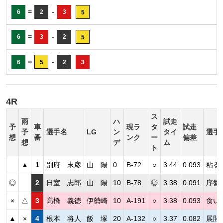
=
-
6
2
3
5
=
-
6
3
2
5
=
-
6
5
2
3
4R
ス
雨
ハ
試走
予
車
現ラ
タ
試走
予
選手名
LG
ン
タイ
選手
想
番
ンク
ー
偏差
想
デ
ム
ト
▲
1
別府 末彦
山 陽
0
B-72
○
3.44
0.093
粘る
◎
2
日室 志郎
山 陽
10
B-78
◎
3.38
0.091
序盤
×
△
3
高橋 義徳
伊勢崎
10
A-191
○
3.38
0.093
食い
▲
×
4
根本 将人
飯 塚
20
A-132
○
3.37
0.082
展開