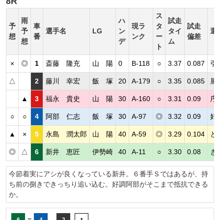
8R
ス
雨
ハ
試走
予
車
現ラ
タ
試走
予
選手名
LG
ン
タイ
選
想
番
ンク
ー
偏差
想
デ
ム
ト
×
◎
1
斎藤 隆充
山 陽
0
B-118
○
3.37
0.087
引
△
2
藤川 幸宏
飯 塚
20
A-179
○
3.35
0.085
展
▲
3
福永 貴史
山 陽
30
A-160
○
3.31
0.09
序
○
○
4
阿部 仁志
飯 塚
30
A-97
◎
3.32
0.09
好
▲
×
5
永島 潤太郎
山 陽
40
A-59
◎
3.29
0.104
ど
◎
△
6
新井 恵匠
伊勢崎
40
A-11
○
3.30
0.08
き
今節着実にアシが良くなっている新井。６番手Ｓではあるが、持
ち前の捌きできっちり追い込む。好調阿部がそこまで抵抗できる
か。
=
-
6
4