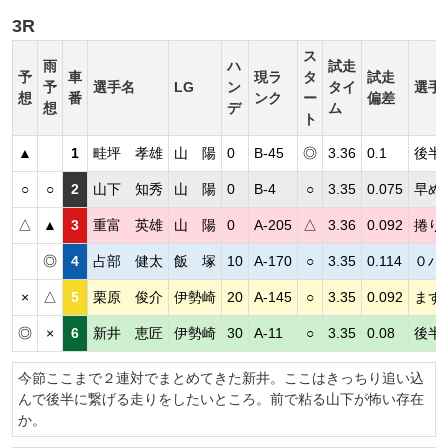
3R
ス
雨
ハ
試走
予
車
現ラ
タ
試走
予
選手名
LG
ン
タイ
選手
想
番
ンク
ー
偏差
想
デ
ム
ト
▲
1
畦坪 孝雄
山 陽
0
B-45
◎
3.36
0.1
後半
○
○
2
山下 知秀
山 陽
0
B-4
○
3.35
0.075
早め
△
▲
3
重富 英雄
山 陽
0
A-205
△
3.36
0.092
捲り
◎
4
占部 健太
飯 塚
10
A-170
○
3.35
0.114
０ハ
×
△
5
栗原 俊介
伊勢崎
20
A-145
○
3.35
0.092
まず
◎
×
6
新井 恵匠
伊勢崎
30
A-11
○
3.35
0.08
後半
今節ここまで２連対でまとめてきた新井。ここはきっちり追い込
んで後半に繋げる走りをしたいところ。前で粘る山下が怖い存在
か。