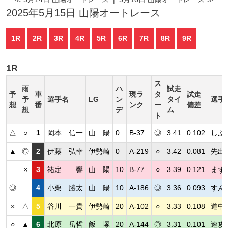
2025年5月15日 山陽オートレース
1R
2R
3R
4R
5R
6R
7R
8R
9R
1R
ス
雨
ハ
試走
予
車
現ラ
タ
試走
予
選手名
LG
ン
タイ
選手
想
番
ンク
ー
偏差
想
デ
ム
ト
△
○
1
岡本 信一
山 陽
0
B-37
◎
3.41
0.102
しぶ
▲
◎
2
伊藤 弘幸
伊勢崎
0
A-219
○
3.42
0.081
先出
×
3
祐定 響
山 陽
10
B-77
○
3.39
0.121
まず
◎
4
小栗 勝太
山 陽
10
A-186
◎
3.36
0.093
すん
×
△
5
谷川 一貴
伊勢崎
20
A-102
○
3.33
0.108
道中
○
▲
6
北原 岳哲
飯 塚
20
A-144
◎
3.31
0.101
速攻