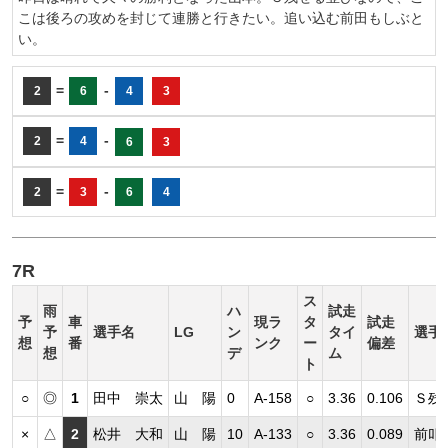
こは後ろの攻めを封じて連勝と行きたい。追い込む前田もしぶと
い。
=
-
2
6
4
3
=
-
2
4
6
3
=
-
2
3
6
4
7R
ス
雨
ハ
試走
予
車
現ラ
タ
試走
予
選手名
LG
ン
タイ
選手
想
番
ンク
ー
偏差
想
デ
ム
ト
○
◎
1
田中 崇太
山 陽
0
A-158
○
3.36
0.106
Ｓ残
×
△
2
松井 大和
山 陽
10
A-133
○
3.36
0.089
前叩