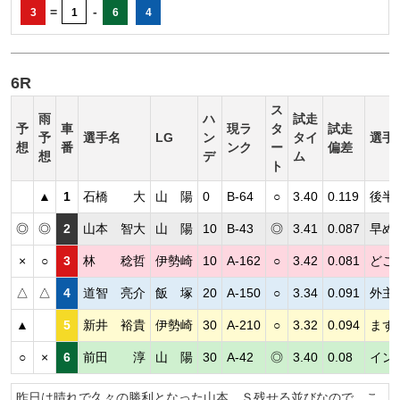
=
-
3
1
6
4
6R
ス
雨
ハ
試走
予
車
現ラ
タ
試走
予
選手名
LG
ン
タイ
選手
想
番
ンク
ー
偏差
想
デ
ム
ト
▲
1
石橋 大
山 陽
0
B-64
○
3.40
0.119
後半
◎
◎
2
山本 智大
山 陽
10
B-43
◎
3.41
0.087
早め
×
○
3
林 稔哲
伊勢崎
10
A-162
○
3.42
0.081
どこ
△
△
4
道智 亮介
飯 塚
20
A-150
○
3.34
0.091
外主
▲
5
新井 裕貴
伊勢崎
30
A-210
○
3.32
0.094
まず
○
×
6
前田 淳
山 陽
30
A-42
◎
3.40
0.08
イン
昨日は晴れで久々の勝利となった山本。Ｓ残せる並びなので、こ