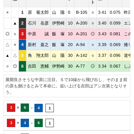
ト
×
1
原 菊太郎
山 陽
0
B-105
○
3.41
0.075
昨日
▲
2
石川 岳彦
伊勢崎
10
A-200
○
3.40
0.099
エン
◎
○
3
中原 誠
飯 塚
10
A-201
◎
3.43
0.081
この
△
×
4
新村 嘉之
飯 塚
20
A-94
○
3.39
0.069
捲り
▲
△
5
角 翔太郎
山 陽
30
A-142
○
3.37
0.096
道中
○
◎
6
吉田 恵輔
伊勢崎
30
A-77
◎
3.34
0.067
しぶ
展開良さそうな中原に注目。Ｓで10線から飛び出し、そのまま前
の原も捌けるとみて本命に。追い上げる吉田はアシ次第となりそ
う。
=
-
3
6
4
1
=
-
3
4
6
1