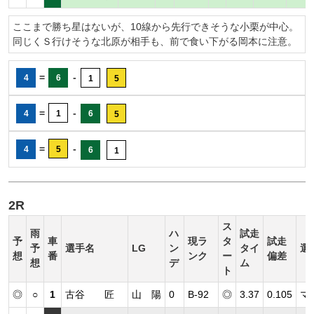
ここまで勝ち星はないが、10線から先行できそうな小栗が中心。
同じくＳ行けそうな北原が相手も、前で食い下がる岡本に注意。
=
-
4
6
1
5
=
-
4
1
6
5
=
-
4
5
6
1
2R
ス
雨
ハ
試走
予
車
現ラ
タ
試走
予
選手名
LG
ン
タイ
選
想
番
ンク
ー
偏差
想
デ
ム
ト
◎
○
1
古谷 匠
山 陽
0
B-92
◎
3.37
0.105
マ