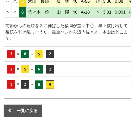
△
△
5
木山 優輝
飯 塚
40
A-56
◎
3.36
0.08
先
○
○
6
佐々木 啓
山 陽
40
A-18
○
3.31
0.091
後
前節からの連勝を３に伸ばした福岡が堂々中心。早々抜け出して
後続を引き離しそうだ。最重ハンから追う佐々木、木山はどこま
で。
=
-
3
6
2
5
=
-
3
5
6
2
=
-
3
2
6
5
一覧に戻る