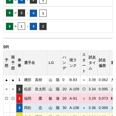
2
1
=
-
6
2
4
1
=
-
6
1
4
2
9R
ス
雨
ハ
試走
予
車
現ラ
タ
試走
予
選手名
LG
ン
タイ
選
想
番
ンク
ー
偏差
想
デ
ム
ト
▲
▲
1
磯部 真樹
山 陽
0
B-83
○
3.39
0.062
大
×
×
2
稲原 良太郎
山 陽
20
A-109
◎
3.34
0.095
ど
◎
◎
3
福岡 鷹
飯 塚
20
A-91
○
3.29
0.073
軽
4
岡松 忠
山 陽
30
A-106
○
3.36
0.069
エ