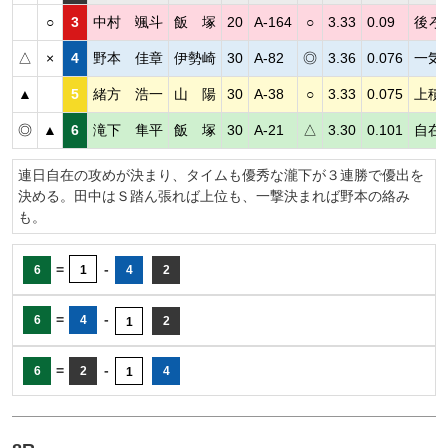
○
3
中村 颯斗
飯 塚
20
A-164
○
3.33
0.09
後ろ
△
×
4
野本 佳章
伊勢崎
30
A-82
◎
3.36
0.076
一気
▲
5
緒方 浩一
山 陽
30
A-38
○
3.33
0.075
上積
◎
▲
6
滝下 隼平
飯 塚
30
A-21
△
3.30
0.101
自在
連日自在の攻めが決まり、タイムも優秀な瀧下が３連勝で優出を
決める。田中はＳ踏ん張れば上位も、一撃決まれば野本の絡み
も。
=
-
6
1
4
2
=
-
6
4
2
1
=
-
6
2
4
1