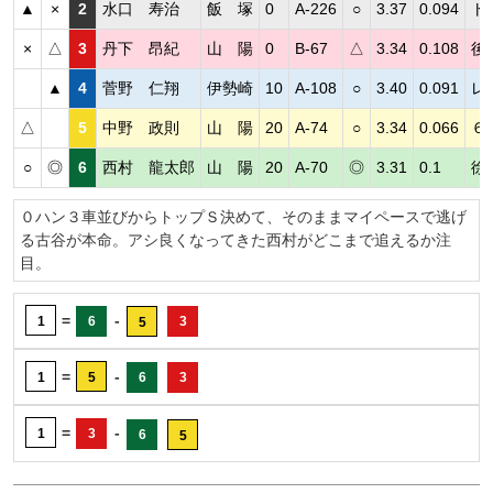
▲
×
2
水口 寿治
飯 塚
0
A-226
○
3.37
0.094
ト
×
△
3
丹下 昂紀
山 陽
0
B-67
△
3.34
0.108
後
▲
4
菅野 仁翔
伊勢崎
10
A-108
○
3.40
0.091
レ
△
5
中野 政則
山 陽
20
A-74
○
3.34
0.066
６
○
◎
6
西村 龍太郎
山 陽
20
A-70
◎
3.31
0.1
徐
０ハン３車並びからトップＳ決めて、そのままマイペースで逃げ
る古谷が本命。アシ良くなってきた西村がどこまで追えるか注
目。
=
-
1
6
3
5
=
-
1
5
6
3
=
-
1
3
6
5