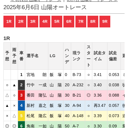
2025年6月6日 山陽オートレース
1R
2R
3R
4R
5R
6R
7R
8R
9R
1R
ス
雨
ハ
予
車
現ラ
タ
試走タ
試走
予
選手名
LG
ン
選
想
番
ンク
ー
イム
偏差
想
デ
ト
1
宮地 朗
飯 塚
0
B-73
○
3.41
0.053
ミ
○
▲
2
竹中 一成
山 陽
20
A-232
○
3.40
0.038
状
△
○
3
番田 隆弘
山 陽
30
B-21
◎
3.36
0.088
イ
▲
×
4
新村 嘉之
飯 塚
30
A-94
○
再3.47
0.057
後
×
△
5
松尾 隆広
飯 塚
40
A-148
○
3.39
0.073
道
◎
◎
6
角南 一如
山 陽
50
A-7
○
3.30
0.09
乗