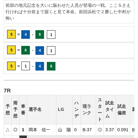
前節の地元記念を大いに賑わせた人見が登場の一戦。ここＳさえ
行ければ十分前まで届くと見て本命。前回浜松で２勝した中村が
怖い
=
-
5
4
6
1
=
-
5
6
4
1
=
-
5
1
4
6
7R
ス
雨
ハ
試走
予
車
現ラ
タ
試走
予
選手名
LG
ン
タイ
選
想
番
ンク
ー
偏差
想
デ
ム
ト
△
◎
1
岡本 信一
山 陽
0
B-37
◎
3.37
0.091
後