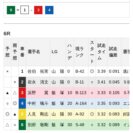
=
-
6
1
3
4
6R
ス
雨
ハ
試走
予
車
現ラ
タ
試走
予
選手名
LG
ン
タイ
選手
想
番
ンク
ー
偏差
想
デ
ム
ト
×
1
佐伯 拓実
山 陽
0
B-42
◎
3.39
0.091
逃げ
×
2
岩永 清文
山 陽
0
B-11
○
3.41
0.045
Ｓ後
▲
△
3
浜野 翼
飯 塚
10
B-113
○
3.33
0.105
Ｓ不
○
◎
4
中村 颯斗
飯 塚
20
A-164
○
3.35
0.093
エン
◎
▲
5
人見 剛志
山 陽
30
A-92
◎
3.32
0.083
好調
△
○
6
別府 敬剛
飯 塚
30
S-48
○
3.32
0.089
イン