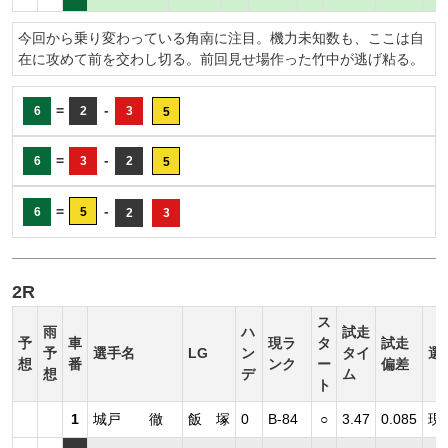
今回から乗り変わっている角南に注目。機力未知数も、ここは自
在に攻めて前を交わし切る。前回見せ場作った竹中が逃げ粘る。
=
-
6
2
3
5
=
-
6
3
2
5
=
-
6
5
2
3
2R
ス
雨
ハ
試走
予
車
現ラ
タ
試走
予
選手名
LG
ン
タイ
選
想
番
ンク
ー
偏差
想
デ
ム
ト
1
城戸 徹
飯 塚
0
B-84
○
3.47
0.085
現