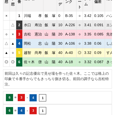
想
番
ンク
ー
偏差
想
デ
ム
ト
×
1
川端 孝
飯 塚
0
B-35
○
3.42
0.105
ハン
△
2
水口 寿治
飯 塚
10
A-226
○
3.41
0.091
エン
○
×
3
吉松 憲治
山 陽
20
A-138
○
3.35
0.085
先攻
△
▲
4
岡松 忠
山 陽
30
A-106
○
3.38
0.06
しぶ
▲
○
5
越智 尚寿
飯 塚
40
A-40
◎
3.32
0.09
すん
◎
◎
6
佐々木 啓
山 陽
40
A-18
○
3.32
0.087
きっ
前回は久々の記念優出で見せ場を作った佐々木。ここでは格上の
印象で６番手からでもきっちり捌き切る。前回の調子なら吉松特
注。
=
-
6
3
4
1
=
-
6
4
3
1