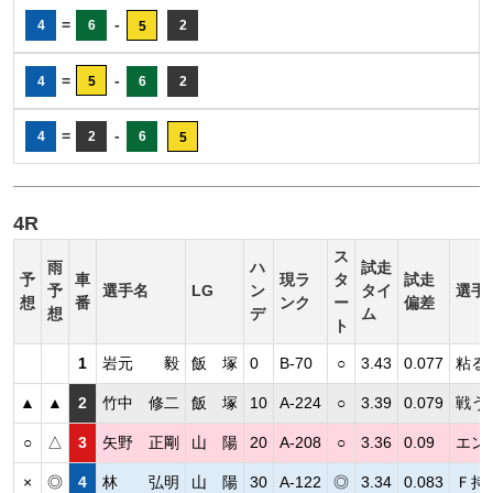
=
-
4
6
2
5
=
-
4
5
6
2
=
-
4
2
6
5
4R
ス
雨
ハ
試走
予
車
現ラ
タ
試走
予
選手名
LG
ン
タイ
選手
想
番
ンク
ー
偏差
想
デ
ム
ト
1
岩元 毅
飯 塚
0
B-70
○
3.43
0.077
粘る
▲
▲
2
竹中 修二
飯 塚
10
A-224
○
3.39
0.079
戦う
○
△
3
矢野 正剛
山 陽
20
A-208
○
3.36
0.09
エン
×
◎
4
林 弘明
山 陽
30
A-122
◎
3.34
0.083
Ｆ持