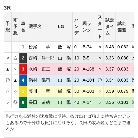
3R
ス
雨
ハ
試走
予
車
現ラ
タ
試走
予
選手名
LG
ン
タイ
選
想
番
ンク
ー
偏差
想
デ
ム
ト
1
松尾 学
飯 塚
0
B-74
○
3.43
0.082
早
×
△
2
西崎 洋一郎
山 陽
10
B-5
○
3.36
0.086
ど
▲
×
3
水崎 正二
飯 塚
20
A-168
○
3.37
0.083
ま
◎
▲
4
満村 陽司
山 陽
20
A-104
◎
3.34
0.083
速
△
○
5
藤川 竜
飯 塚
30
A-103
○
3.39
0.079
間
○
◎
6
長田 恭徳
山 陽
40
A-14
○
3.36
0.101
追
先行力ある満村の速攻戦に期待。抜け出せば独走に持ち込むアシ
もあるので十分勝ち負けになりそう。長田の攻め鋭くどこまで迫
るか