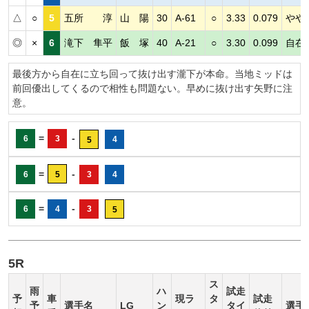
△
○
5
五所 淳
山 陽
30
A-61
○
3.33
0.079
やや
◎
×
6
滝下 隼平
飯 塚
40
A-21
○
3.30
0.099
自在
最後方から自在に立ち回って抜け出す瀧下が本命。当地ミッドは
前回優出してくるので相性も問題ない。早めに抜け出す矢野に注
意。
=
-
6
3
4
5
=
-
6
5
3
4
=
-
6
4
3
5
5R
ス
雨
ハ
試走
予
車
現ラ
タ
試走
予
選手名
LG
ン
タイ
選手