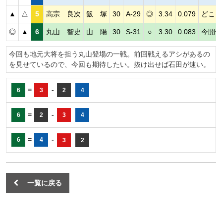
▲
△
5
高宗 良次
飯 塚
30
A-29
◎
3.34
0.079
どこま
◎
▲
6
丸山 智史
山 陽
30
S-31
○
3.30
0.083
今開催
今回も地元大将を担う丸山登場の一戦。前回戦えるアシがあるの
を見せているので、今回も期待したい。抜け出せば石田が速い。
=
-
6
3
2
4
=
-
6
2
3
4
=
-
6
4
3
2
一覧に戻る