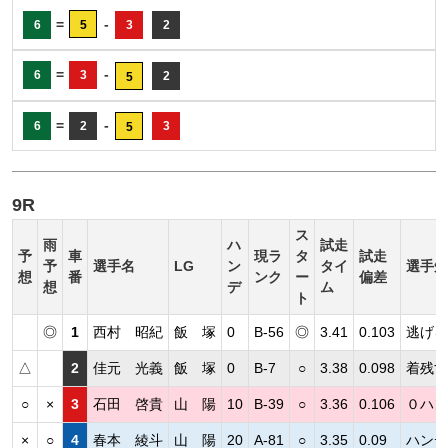
=
-
6
5
3
2
=
-
6
3
2
5
=
-
6
2
3
5
9R
ス
雨
ハ
試走
予
車
現ラ
タ
試走
予
選手名
LG
ン
タイ
選手短
想
番
ンク
ー
偏差
想
デ
ム
ト
◎
1
西村 昭紀
飯 塚
0
B-56
◎
3.41
0.103
逃げる
△
2
佳元 光義
飯 塚
0
B-7
○
3.38
0.098
着残す
○
×
3
石田 啓貴
山 陽
10
B-39
○
3.36
0.106
０ハン
×
○
4
春本 綾斗
山 陽
20
A-81
○
3.35
0.09
ハンデ