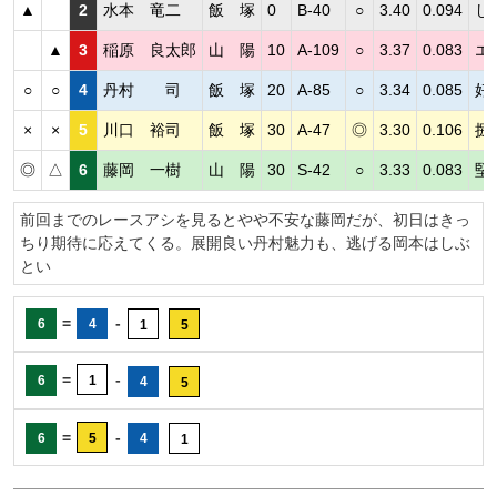
▲
2
水本 竜二
飯 塚
0
B-40
○
3.40
0.094
し
▲
3
稲原 良太郎
山 陽
10
A-109
○
3.37
0.083
エ
○
○
4
丹村 司
飯 塚
20
A-85
○
3.34
0.085
好
×
×
5
川口 裕司
飯 塚
30
A-47
◎
3.30
0.106
捌
◎
△
6
藤岡 一樹
山 陽
30
S-42
○
3.33
0.083
堅
前回までのレースアシを見るとやや不安な藤岡だが、初日はきっ
ちり期待に応えてくる。展開良い丹村魅力も、逃げる岡本はしぶ
とい
=
-
6
4
1
5
=
-
6
1
4
5
=
-
6
5
4
1