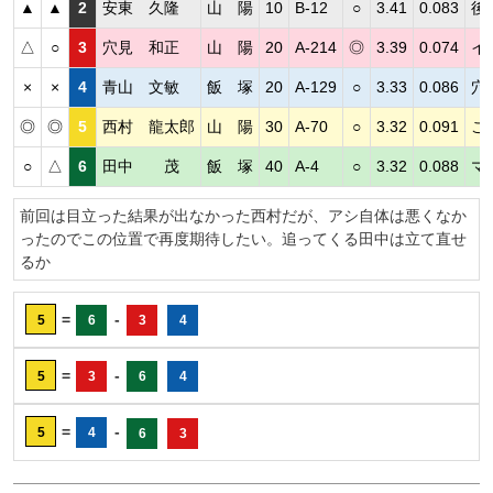
▲
▲
2
安東 久隆
山 陽
10
B-12
○
3.41
0.083
後
△
○
3
穴見 和正
山 陽
20
A-214
◎
3.39
0.074
イ
×
×
4
青山 文敏
飯 塚
20
A-129
○
3.33
0.086
穴
◎
◎
5
西村 龍太郎
山 陽
30
A-70
○
3.32
0.091
こ
○
△
6
田中 茂
飯 塚
40
A-4
○
3.32
0.088
マ
前回は目立った結果が出なかった西村だが、アシ自体は悪くなか
ったのでこの位置で再度期待したい。追ってくる田中は立て直せ
るか
=
-
5
6
3
4
=
-
5
3
6
4
=
-
5
4
6
3