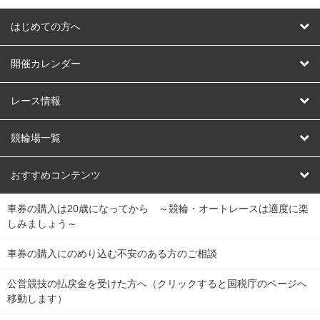
はじめての方へ
はじめての方へ
開催カレンダー
競輪
レース情報
オートレース
レース予想
競輪場一覧
競輪くじ
レース結果
北日本
函館競輪場
青森競輪場
いわき平競輪場
おすすめコンテンツ
車券の購入は20歳になってから ～競輪・オートレースは適度に楽
Dokanto!
キャリーオーバー一覧
関
競輪選手情報
弥彦競輪場
前橋競輪場
取手競輪場
宇都宮競輪場
しみましょう～
東
大宮競輪場
西武園競輪場
京王閣競輪場
立川競輪場
チャリロトプラザ
Perfecta Navi
車券の購入にのめり込む不安のある方のご相談
南
松戸競輪場
千葉競輪場
川崎競輪場
平塚競輪場
公営競技の払戻金を受けた方へ（クリックすると国税庁のページへ
netkeirin
関
移動します）
小田原競輪場
伊東競輪場
静岡競輪場
東