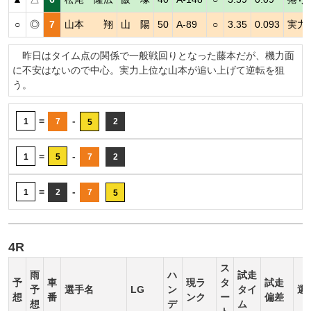
○
◎
7
山本 翔
山 陽
50
A-89
○
3.35
0.093
実力
昨日はタイム点の関係で一般戦回りとなった藤本だが、機力面
に不安はないので中心。実力上位な山本が追い上げて逆転を狙
う。
=
-
1
7
2
5
=
-
1
5
7
2
=
-
1
2
7
5
4R
ス
雨
ハ
試走
予
車
現ラ
タ
試走
予
選手名
LG
ン
タイ
選
想
番
ンク
ー
偏差
想
デ
ム