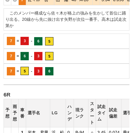
このメンバー構成なら佐々木が格上の強みを生かして首位に踊
り出る。20線から先に抜け出す矢野が次位一番手。高木は試走次
第か
=
-
7
3
6
5
=
-
7
6
3
5
=
-
7
5
3
6
6R
ス
雨
ハ
試走
予
車
現ラ
タ
試走
予
選手名
LG
ン
タイ
選手
想
番
ンク
ー
偏差
想
デ
ム
ト
1
岩本 君男
浜 松
0
B-94
○
3.45
0.074
乗れ