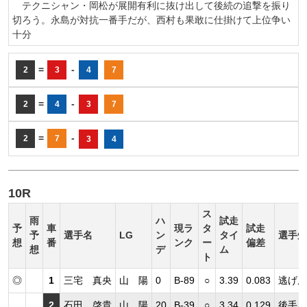
テクニシャン・岡松が展開有利に抜け出して後続の追撃を振り
切ろう。永島が対抗一番手だが、西村も果敢に仕掛けて上位争い
十分
=
-
2
3
4
7
=
-
2
4
3
7
=
-
2
7
3
4
10R
ス
雨
ハ
試走
予
車
現ラ
タ
試走
予
選手名
LG
ン
タイ
選手短
想
番
ンク
ー
偏差
想
デ
ム
ト
◎
1
三宅 真央
山 陽
0
B-89
○
3.39
0.083
逃げ展
2
石田 啓貴
山 陽
20
B-39
○
3.34
0.129
後手を