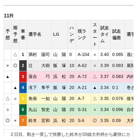
11R
ス
雨
ハ
試走
予
車
現ラ
タ
試走
予
選手名
LG
ン
タイ
選手
想
番
ンク
ー
偏差
想
デ
ム
ト
△
1
満村 陽司
山 陽
0
A-104
○
3.40
0.085
逃げ
×
◎
2
辻 大樹
飯 塚
10
A-62
○
3.39
0.083
展開
▲
3
落合 巧
浜 松
20
A-72
△
3.37
0.083
内枠
▲
4
滝下 隼平
飯 塚
20
A-21
▲
3.34
0.1
巻き
△
○
5
角南 一如
山 陽
20
A-7
△
3.35
0.076
後半
○
6
丸山 智史
山 陽
20
S-31
○
3.34
0.096
自在
◎
×
7
鈴木 宏和
浜 松
20
S-6
◎
3.35
0.09
大外
２日目、動き一変して快勝した鈴木が20線大外枠から豪快にカ