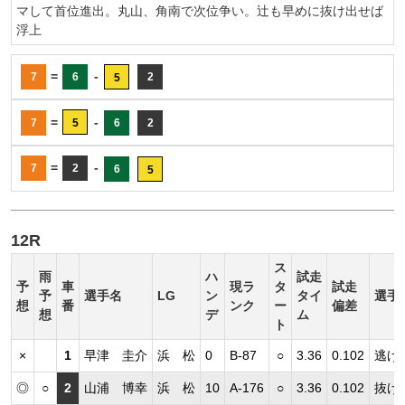
マして首位進出。丸山、角南で次位争い。辻も早めに抜け出せば
浮上
=
-
7
6
2
5
=
-
7
5
6
2
=
-
7
2
6
5
12R
ス
雨
ハ
試走
予
車
現ラ
タ
試走
予
選手名
LG
ン
タイ
選手
想
番
ンク
ー
偏差
想
デ
ム
ト
×
1
早津 圭介
浜 松
0
B-87
○
3.36
0.102
逃げ
◎
○
2
山浦 博幸
浜 松
10
A-176
○
3.36
0.102
抜け