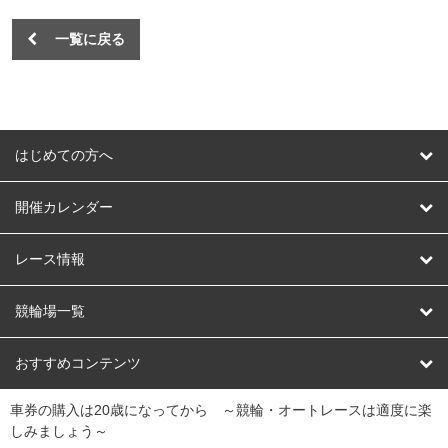
一覧に戻る
はじめての方へ
はじめての方へ
開催カレンダー
競輪
レース情報
オートレース
レース予想
競輪場一覧
競輪くじ
レース結果
北日本
函館競輪場
青森競輪場
いわき平競輪場
おすすめコンテンツ
車券の購入は20歳になってから ～競輪・オートレースは適度に楽
Dokanto!
キャリーオーバー一覧
関
競輪選手情報
弥彦競輪場
前橋競輪場
取手競輪場
宇都宮競輪場
しみましょう～
東