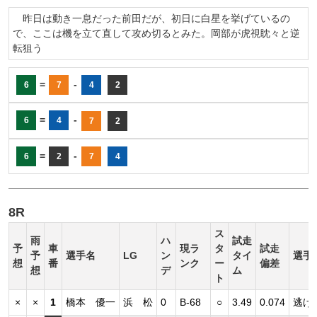
昨日は動き一息だった前田だが、初日に白星を挙げているの
で、ここは機を立て直して攻め切るとみた。岡部が虎視眈々と逆
転狙う
=
-
6
7
4
2
=
-
6
4
7
2
=
-
6
2
7
4
8R
ス
雨
ハ
試走
予
車
現ラ
タ
試走
予
選手名
LG
ン
タイ
選手
想
番
ンク
ー
偏差
想
デ
ム
ト
×
×
1
橋本 優一
浜 松
0
B-68
○
3.49
0.074
逃げ