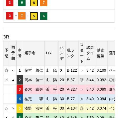
=
-
3
6
7
5
=
-
3
7
6
5
3R
ス
雨
ハ
試走
予
車
現ラ
タ
試走
予
選手名
LG
ン
タイ
選手
想
番
ンク
ー
偏差
想
デ
ム
ト
◎
○
1
藤本 悠仁
山 陽
0
B-122
○
3.42
0.109
ペー
×
▲
2
岡本 信一
山 陽
20
B-37
◎
3.44
0.092
①に
3
鈴木 章夫
浜 松
20
A-227
○
3.40
0.089
展開
4
祐定 響
山 陽
30
B-77
○
3.40
0.094
内も
△
×
5
浅野 浩幸
浜 松
30
A-134
◎
3.42
0.074
イン
▲
△
6
松尾 隆広
飯 塚
40
A-148
○
3.39
0.09
捲り