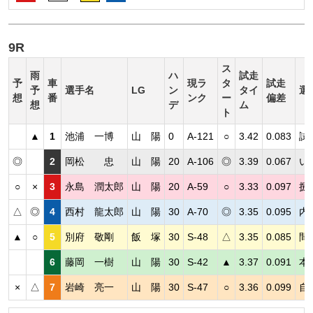
9R
ス
雨
ハ
試走
予
車
現ラ
タ
試走
予
選手名
LG
ン
タイ
選
想
番
ンク
ー
偏差
想
デ
ム
ト
▲
1
池浦 一博
山 陽
0
A-121
○
3.42
0.083
試
◎
2
岡松 忠
山 陽
20
A-106
◎
3.39
0.067
い
○
×
3
永島 潤太郎
山 陽
20
A-59
○
3.33
0.097
捌
△
◎
4
西村 龍太郎
山 陽
30
A-70
◎
3.35
0.095
内
▲
○
5
別府 敬剛
飯 塚
30
S-48
△
3.35
0.085
間
6
藤岡 一樹
山 陽
30
S-42
▲
3.37
0.091
本
×
△
7
岩崎 亮一
山 陽
30
S-47
○
3.36
0.099
自