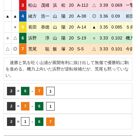
3
松山 茂靖
浜 松
20
A-112
△
3.39
0.069
一撃
▲
▲
4
緒方 浩一
山 陽
20
A-38
◎
3.36
0.09
前団
×
5
長田 恭徳
山 陽
20
A-14
▲
3.35
0.085
Ｓ劣
○
△
6
浜野 淳
山 陽
20
S-19
○
3.33
0.102
機力
△
◎
7
荒尾 聡
飯 塚
20
S-5
△
3.33
0.101
今節
連勝と気を吐く山浦が展開有利に抜け出して無傷で優勝戦に駒
を進める。機力上向いた浜野が逆転候補だが、荒尾も黙っていな
い。
=
-
2
6
7
1
=
-
2
7
6
1
=
-
2
1
6
7