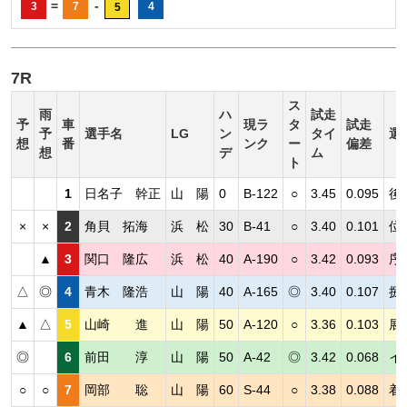
=
-
3
7
4
5
7R
ス
雨
ハ
試走
予
車
現ラ
タ
試走
予
選手名
LG
ン
タイ
選
想
番
ンク
ー
偏差
想
デ
ム
ト
1
日名子 幹正
山 陽
0
B-122
○
3.45
0.095
後
×
×
2
角貝 拓海
浜 松
30
B-41
○
3.40
0.101
位
▲
3
関口 隆広
浜 松
40
A-190
○
3.42
0.093
序
△
◎
4
青木 隆浩
山 陽
40
A-165
◎
3.40
0.107
捌
▲
△
5
山崎 進
山 陽
50
A-120
○
3.36
0.103
展
◎
6
前田 淳
山 陽
50
A-42
◎
3.42
0.068
イ
○
○
7
岡部 聡
山 陽
60
S-44
○
3.38
0.088
着