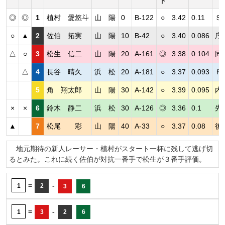
ト
◎
◎
1
植村 愛悠斗
山 陽
0
B-122
○
3.42
0.11
Ｓ
○
▲
2
佐伯 拓実
山 陽
10
B-42
○
3.40
0.086
序
△
○
3
松生 信二
山 陽
20
A-161
◎
3.38
0.104
同
△
4
長谷 晴久
浜 松
20
A-181
○
3.37
0.093
Ｆ
5
角 翔太郎
山 陽
30
A-142
○
3.39
0.095
内
×
×
6
鈴木 静二
浜 松
30
A-126
◎
3.36
0.1
先
▲
7
松尾 彩
山 陽
40
A-33
○
3.37
0.08
後
地元期待の新人レーサー・植村がスタート一杯に残して逃げ切
るとみた。これに続く佐伯が対抗一番手で松生が３番手評価。
=
-
1
2
3
6
=
-
1
3
2
6