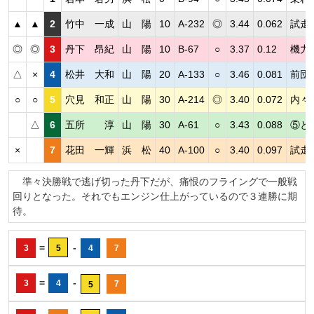
▲
▲
2
竹中 一成
山 陽
10
A-232
◎
3.44
0.062
試走
◎
◎
3
丹下 昂紀
山 陽
10
B-67
○
3.37
0.12
機力
△
×
4
松井 大和
山 陽
20
A-133
○
3.46
0.081
前団
○
○
5
穴見 和正
山 陽
30
A-214
◎
3.40
0.072
内々
△
6
五所 淳
山 陽
30
A-61
○
3.43
0.088
⑤と
×
7
花田 一輝
浜 松
40
A-100
○
3.40
0.097
試走
準々決勝戦で逃げ切った丹下だが、痛恨のフライングで一般戦
回りとなった。それでもエンジン仕上がっているので３連勝に期
待。
=
-
3
5
4
7
=
-
3
4
7
5