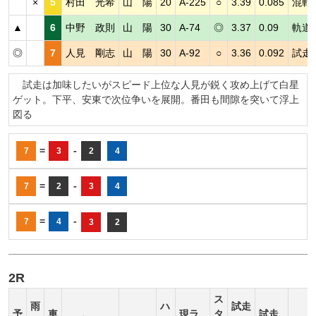
×
5
村田 光希
山 陽
20
A-225
○
3.39
0.085
混戦
▲
6
中野 政則
山 陽
30
A-74
◎
3.37
0.09
軌道
◎
7
人見 剛志
山 陽
30
A-92
○
3.36
0.092
試走
試走は加味したいがスピード上位な人見が鋭く攻め上げて白星
ゲット。下平、安東で次位争いを展開。番田も間隙を突いて浮上
図る
=
-
7
3
2
4
=
-
7
2
3
4
=
-
7
4
3
2
2R
ス
雨
ハ
試走
予
車
現ラ
タ
試走