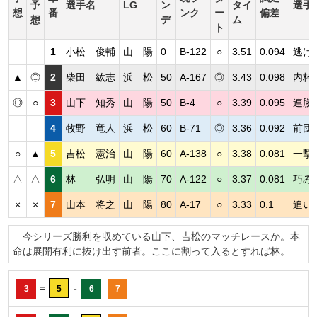
予
選手名
LG
ン
タイ
選手
想
番
ンク
ー
偏差
想
デ
ム
ト
1
小松 俊輔
山 陽
0
B-122
○
3.51
0.094
逃げ
▲
◎
2
柴田 紘志
浜 松
50
A-167
◎
3.43
0.098
内枠
◎
○
3
山下 知秀
山 陽
50
B-4
○
3.39
0.095
連勝
4
牧野 竜人
浜 松
60
B-71
◎
3.36
0.092
前団
○
▲
5
吉松 憲治
山 陽
60
A-138
○
3.38
0.081
一撃
△
△
6
林 弘明
山 陽
70
A-122
○
3.37
0.081
巧み
×
×
7
山本 将之
山 陽
80
A-17
○
3.33
0.1
追い
今シリーズ勝利を収めている山下、吉松のマッチレースか。本
命は展開有利に抜け出す前者。ここに割って入るとすれば林。
=
-
3
5
6
7