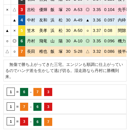
×
△
3
吉松 優輝
飯 塚
20
A-53
◎
3.35
0.104
先手取
▲
4
中村 友和
浜 松
30
A-49
▲
3.36
0.097
内枠も
▲
×
5
笠木 美孝
浜 松
30
A-50
○
3.37
0.08
間隙を
○
◎
6
丹村 飛竜
山 陽
30
A-10
◎
3.35
0.096
機力良
△
○
7
長田 稚也
飯 塚
30
S-28
△
3.32
0.086
後半の
無傷で勝ち上がってきた三宅。エンジンも順調に仕上がってい
るのでハンデ差を生かして逃げ切る。湿走路なら丹村に勝機到
来。
=
-
1
6
7
3
=
-
1
7
6
3
=
-
1
3
6
7