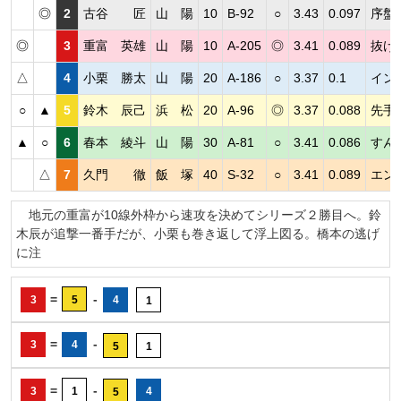
◎
2
古谷 匠
山 陽
10
B-92
○
3.43
0.097
序盤
◎
3
重富 英雄
山 陽
10
A-205
◎
3.41
0.089
抜け
△
4
小栗 勝太
山 陽
20
A-186
○
3.37
0.1
イン
○
▲
5
鈴木 辰己
浜 松
20
A-96
◎
3.37
0.088
先手
▲
○
6
春本 綾斗
山 陽
30
A-81
○
3.41
0.086
すん
△
7
久門 徹
飯 塚
40
S-32
○
3.41
0.089
エン
地元の重富が10線外枠から速攻を決めてシリーズ２勝目へ。鈴
木辰が追撃一番手だが、小栗も巻き返して浮上図る。橋本の逃げ
に注
=
-
3
5
4
1
=
-
3
4
5
1
=
-
3
1
4
5