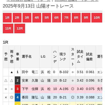
2025年9月13日 山陽オートレース
1R
2R
3R
4R
5R
6R
7R
8R
9R
10R
11R
12R
1R
ス
雨
ハ
試走
予
車
現ラ
タ
試走
予
選手名
LG
ン
タイ
選手
想
番
ンク
ー
偏差
想
デ
ム
ト
▲
1
田中 竜二
浜 松
0
B-102
○
3.51
0.061
エン
△
△
2
安東 久隆
山 陽
10
B-12
○
3.42
0.096
Ｓ含
○
○
3
下平 佳輝
浜 松
10
A-195
◎
3.40
0.075
先手
×
◎
4
番田 隆弘
山 陽
20
B-21
◎
3.39
0.088
エン