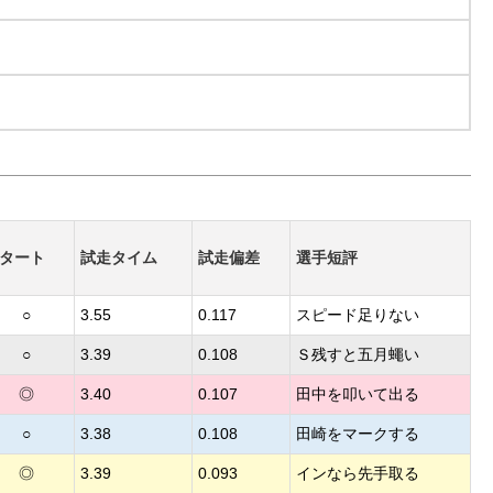
タート
試走タイム
試走偏差
選手短評
○
3.55
0.117
スピード足りない
○
3.39
0.108
Ｓ残すと五月蠅い
◎
3.40
0.107
田中を叩いて出る
○
3.38
0.108
田崎をマークする
◎
3.39
0.093
インなら先手取る