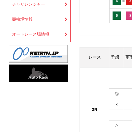
=
6
3
チャリレンジャー
=
6
8
競輪場情報
オートレース場情報
レース
予想
雨
◎
×
3R
△