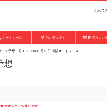
はじめて
オートレース
当たるんです
開催カレン
オート予想一覧
>
2025年10月12日 山陽オートレース
予想
に配布することを禁じます。