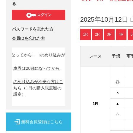
る
ログイン
2025年10月12
パスワードを忘れた方
1R
2R
3R
4R
5
会員IDを忘れた方
になってから↓ ↓のめり込みが不安な方はこちら（1日の購入限度額の設定
レース
予想
雨
車券は20歳になってから
のめり込みが不安な方はこ
◎
ちら
（1日の購入限度額の
○
設定）
1R
▲
△
無料会員登録はこちら