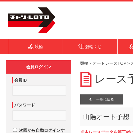
競輪
競輪くじ
競輪・オートレースTOP
>
会員ログイン
レース
会員ID
一覧に戻る
パスワード
山陽オート予想
次回から自動ログインす
※本レースデータを第三者