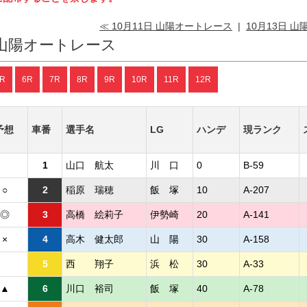
≪ 10月11日 山陽オートレース
|
10月13日 
日 山陽オートレース
R
6R
7R
8R
9R
10R
11R
12R
）↓
予想
車番
選手名
LG
ハンデ
現ランク
1
山口 航太
川 口
0
B-59
○
2
稲原 瑞穂
飯 塚
10
A-207
◎
3
高橋 絵莉子
伊勢崎
20
A-141
×
4
高木 健太郎
山 陽
30
A-158
5
西 翔子
浜 松
30
A-33
▲
6
川口 裕司
飯 塚
40
A-78