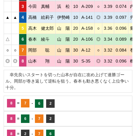
3
今田 真輔
浜 松
10
A-209
○
3.39
0.074
内
▲
▲
4
高橋 絵莉子
伊勢崎
10
A-141
◎
3.39
0.097
先
5
高木 健太郎
山 陽
20
A-158
○
3.36
0.096
乗
△
6
春本 綾斗
山 陽
20
A-106
◎
3.34
0.089
機
○
○
7
岡部 聡
山 陽
30
A-12
○
3.32
0.084
巻
◎
◎
8
山本 翔
山 陽
30
S-35
◎
3.32
0.096
機
幸先良いスタートを切った山本が自在に攻め上げて連勝ゴー
ル。岡部が巻き返して逆転を狙う。春本も動き悪くなく上位争い
十分。
=
-
8
7
6
2
=
-
8
6
7
2
=
-
8
2
7
6