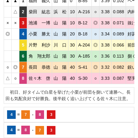
▲
▲
1
福田 義久
山 陽
0
B-85
○
3.39
0.102
ペー
△
2
柴田 紘志
浜 松
10
A-216
○
3.38
0.088
内枠
×
×
3
池浦 一博
山 陽
10
B-12
◎
3.38
0.071
抜け
◎
4
小栗 勝太
山 陽
20
B-18
○
3.34
0.089
好調
5
片野 利沙
川 口
30
A-204
◎
3.38
0.066
前団
6
角 翔太郎
山 陽
30
A-185
○
3.36
0.113
捌く
○
◎
7
長田 恭徳
山 陽
40
S-41
◎
3.32
0.082
鋭い
△
○
8
佐々木 啓
山 陽
40
S-30
○
3.33
0.087
堅実
初日、好タイムで白星を挙げた小栗が前団を捌いて連勝へ。長
田も気配良好で好勝負。後半鋭く追い上げてくる佐々木に注意。
=
-
4
7
8
3
=
-
4
8
7
3