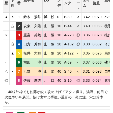
予
選手名
LG
ン
タイ
選手
想
番
ンク
ー
偏差
想
デ
ム
ト
▲
○
1
鈴木 景斗
浜 松
0
B-89
○
3.42
0.079
ペー
△
2
安東 久隆
山 陽
10
B-44
○
3.40
0.086
後手
×
3
重富 英雄
山 陽
10
A-223
◎
3.36
0.078
抜け
◎
4
田方 秀和
山 陽
20
A-182
◎
3.38
0.082
イン
▲
5
松井 大和
山 陽
20
A-122
○
3.35
0.075
展開
○
6
前田 淳
山 陽
30
A-69
○
3.37
0.066
④号
△
×
7
浜野 淳
山 陽
40
S-40
○
3.31
0.093
自在
◎
8
佐藤 摩弥
川 口
40
S-10
◎
3.33
0.074
素早
40線外枠でも佐藤が鋭く攻め上げてアタマ獲り。浜野、前田で
次位争いを展開。抜け出すと手強い重富の一発に注。穴は鈴木
か。