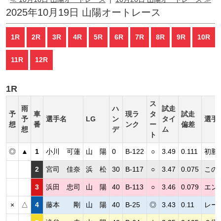
2025年10月19日 山陽オートレース
1R
2R
3R
4R
5R
6R
7R
8R
9R
10R
11R
12R
1R
ス
雨
ハ
試走
予
車
現ラ
タ
試走
予
選手名
LG
ン
タイ
選手
想
番
ンク
ー
偏差
想
デ
ム
ト
◎
▲
1
小川 可蓮
山 陽
0
B-122
○
3.49
0.111
初勝
2
宮司 佳奈
浜 松
30
B-117
○
3.47
0.075
この
3
浜田 忠司
山 陽
40
B-113
○
3.46
0.079
エン
×
△
4
藤本 剛
山 陽
40
B-25
◎
3.43
0.11
レー