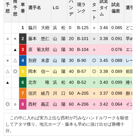
雨
ハ
試走
予
車
現ラ
タ
試走
予
選手名
LG
ン
タイ
選手
想
番
ンク
ー
偏差
想
デ
ム
ト
1
脇川 大樹
浜 松
0
B-125
○
3.46
0.085
どこ
○
×
2
藤本 悠仁
山 陽
20
B-101
○
3.38
0.091
早め
▲
3
原 菊太郎
山 陽
30
B-104
○
0.076
エン
×
△
4
別府 末彦
山 陽
30
B-90
◎
3.45
0.088
レー
△
◎
5
岡本 信一
山 陽
40
B-57
◎
3.38
0.089
前団
▲
6
北市 唯
浜 松
40
B-52
○
3.40
0.099
捲り
7
信沢 綾乃
川 口
50
A-205
○
3.37
0.098
捌く
◎
○
8
西村 義正
山 陽
60
A-206
○
3.42
0.064
イン
この中に入れば実力上位な西村が巧みなハンドルワークを駆使
してアタマ獲り。地元ホープ・藤本も早めに抜け出せば勝機十
分。