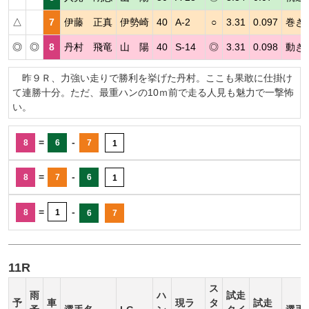
△
7
伊藤 正真
伊勢崎
40
A-2
○
3.31
0.097
巻き
◎
◎
8
丹村 飛竜
山 陽
40
S-14
◎
3.31
0.098
動き
昨９Ｒ、力強い走りで勝利を挙げた丹村。ここも果敢に仕掛け
て連勝十分。ただ、最重ハンの10ｍ前で走る人見も魅力で一撃怖
い。
=
-
8
6
7
1
=
-
8
7
6
1
=
-
8
1
6
7
11R
ス
雨
ハ
試走
予
車
現ラ
タ
試走