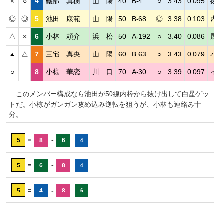
×
○
4
磯部 真樹
山 陽
40
B-4
○
3.43
0.095
抜
◎
◎
5
池田 康範
山 陽
50
B-68
◎
3.38
0.103
内
△
×
6
小林 頼介
浜 松
50
A-192
○
3.40
0.086
展
▲
△
7
三宅 真央
山 陽
60
B-63
○
3.43
0.079
ハ
○
8
小椋 華恋
川 口
70
A-30
○
3.39
0.097
イ
このメンバー構成なら池田が50線内枠から抜け出して白星ゲッ
トだ。小椋がガンガン攻め込み逆転を狙うが、小林も連絡み十
分。
=
-
5
8
6
4
=
-
5
6
8
4
=
-
5
4
8
6