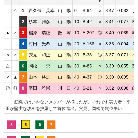
△
1
西久保 英幸
山 陽
0
B-84
○
3.47
0.082
し
2
杉本 雅彦
山 陽
10
B-42
○
3.41
0.077
相
▲
×
3
稲原 瑞穂
飯 塚
10
A-207
◎
3.40
0.069
早
4
村田 光希
山 陽
20
A-166
○
3.36
0.094
２
○
○
5
穴見 和正
山 陽
30
B-38
◎
3.37
0.071
イ
△
6
岡松 忠
山 陽
30
A-85
○
3.39
0.055
⑤
×
▲
7
山本 将之
山 陽
40
A-37
◎
3.30
0.095
す
◎
◎
8
平田 雅崇
川 口
40
S-21
○
3.32
0.098
自
一筋縄ではいかないメンバーが揃ったが、それでも実力者・平
田が堅実な攻めを披露して首位進出。穴見、岡松で次位争い。
=
-
8
5
6
7