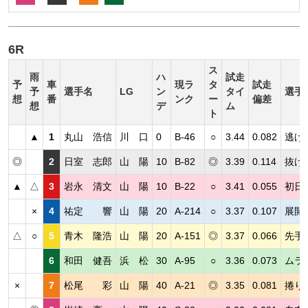
6R
ス
雨
ハ
試走
予
車
現ラ
タ
試走
予
選手名
LG
ン
タイ
選手
想
番
ンク
ー
偏差
想
デ
ム
ト
▲
1
丸山 浩信
川 口
0
B-46
○
3.44
0.082
逃げ
◎
2
日室 志郎
山 陽
10
B-82
◎
3.39
0.114
抜け
▲
△
3
岩永 清文
山 陽
10
B-22
○
3.41
0.055
初日
×
4
祐定 響
山 陽
20
A-214
○
3.37
0.107
展開
△
○
5
青木 隆浩
山 陽
20
A-151
◎
3.37
0.066
先手
6
和田 健吾
浜 松
30
A-95
○
3.36
0.073
ムラ
×
7
松尾 彩
山 陽
40
A-21
◎
3.35
0.081
捲り