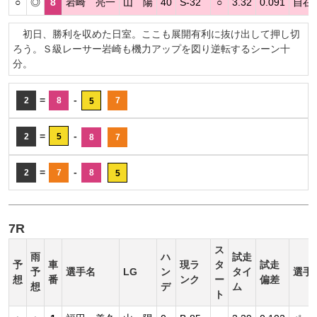
○
◎
8
岩崎 亮一
山 陽
40
S-32
○
3.32
0.091
自在
初日、勝利を収めた日室。ここも展開有利に抜け出して押し切
ろう。Ｓ級レーサー岩崎も機力アップを図り逆転するシーン十
分。
=
-
2
8
7
5
=
-
2
5
8
7
=
-
2
7
8
5
7R
ス
雨
ハ
試走
予
車
現ラ
タ
試走
予
選手名
LG
ン
タイ
選手
想
番
ンク
ー
偏差
想
デ
ム
ト