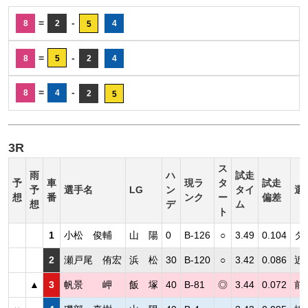
=
-
8
2
4
5
=
-
8
5
2
4
=
-
8
4
2
5
3R
ス
雨
ハ
試走
予
車
現ラ
タ
試走
予
選手名
LG
ン
タイ
選
想
番
ンク
ー
偏差
想
デ
ム
ト
1
小松 俊輔
山 陽
0
B-126
○
3.49
0.104
タ
2
瀬戸尾 侑宏
浜 松
30
B-120
○
3.42
0.086
近
▲
3
帆景 岬
飯 塚
40
B-81
◎
3.44
0.072
前