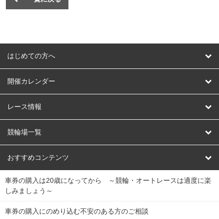
はじめての方へ
はじめての方へ
開催カレンダー
競輪
レース情報
オートレース
レース予想
競輪場一覧
競輪くじ
レース結果
北日本
函館競輪場
青森競輪場
いわき平競輪場
おすすめコンテンツ
車券の購入は20歳になってから ～競輪・オートレースは適度に楽
Dokanto!
キャリーオーバー一覧
関
競輪選手情報
弥彦競輪場
前橋競輪場
取手競輪場
宇都宮競輪場
しみましょう～
東
大宮競輪場
西武園競輪場
京王閣競輪場
立川競輪場
チャリロトプラザ
Perfecta Navi
車券の購入にのめり込む不安のある方のご相談