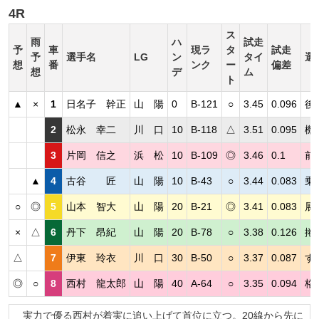
4R
ス
雨
ハ
試走
予
車
現ラ
タ
試走
予
選手名
LG
ン
タイ
選
想
番
ンク
ー
偏差
想
デ
ム
ト
▲
×
1
日名子 幹正
山 陽
0
B-121
○
3.45
0.096
後
2
松永 幸二
川 口
10
B-118
△
3.51
0.095
機
3
片岡 信之
浜 松
10
B-109
◎
3.46
0.1
前
▲
4
古谷 匠
山 陽
10
B-43
○
3.44
0.083
乗
○
◎
5
山本 智大
山 陽
20
B-21
◎
3.41
0.083
展
×
△
6
丹下 昂紀
山 陽
20
B-78
○
3.38
0.126
捲
△
7
伊東 玲衣
川 口
30
B-50
○
3.37
0.087
す
◎
○
8
西村 龍太郎
山 陽
40
A-64
○
3.35
0.094
格
実力で優る西村が着実に追い上げて首位に立つ。20線から先に