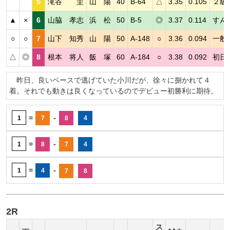
5
滝谷 圭
山 陽
40
B-64
△
3.35
0.105
２級
▲
×
6
山脇 孝志
浜 松
50
B-5
◎
3.37
0.114
すん
○
○
7
山下 知秀
山 陽
50
A-148
○
3.36
0.094
一般
△
◎
8
根本 将人
飯 塚
60
A-184
○
3.38
0.092
初日
昨日、良いペースで逃げていた小川だが、徐々に捌かれて４
着。それでも動きは良くなっているのでデビュー初勝利に期待。
=
-
1
7
8
4
=
-
1
8
7
4
=
-
1
4
7
8
2R
ス