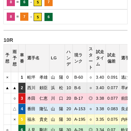
=
-
8
6
7
5
=
-
8
7
6
5
10R
ス
雨
ハ
試走
予
車
現ラ
タ
試走
予
選手名
LG
ン
タイ
選手
想
番
ンク
ー
偏差
想
デ
ム
ト
×
1
畦坪 孝雄
山 陽
0
B-60
○
3.40
0.091
逃げ
▲
▲
2
西川 頼臣
浜 松
10
B-6
○
3.40
0.077
早め
○
3
本田 仁恵
川 口
20
B-17
◎
3.38
0.077
前団
△
4
番田 隆弘
山 陽
20
A-153
○
3.38
0.083
良走
×
5
福永 貴史
山 陽
30
A-195
○
3.35
0.075
内枠
○
6
人見 剛志
山 陽
30
A-28
◎
3.34
0.07
軌道