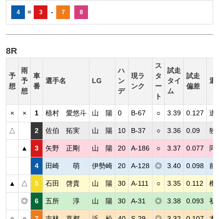
=
-
4
3
7
8
8R
ス
雨
ハ
試走
予
車
現ラ
タ
試走
予
選手名
LG
ン
タイ
選
想
番
ンク
ー
偏差
想
デ
ム
ト
×
×
1
植村 愛悠斗
山 陽
0
B-67
○
3.39
0.127
逃
△
2
佐伯 拓実
山 陽
10
B-37
○
3.36
0.09
独
▲
3
矢野 正剛
山 陽
20
A-186
○
3.37
0.077
同
4
田崎 萌
伊勢崎
20
A-128
◎
3.40
0.098
前
▲
△
5
石田 啓貴
山 陽
30
A-111
○
3.35
0.112
機
◎
6
五所 淳
山 陽
30
A-31
◎
3.38
0.093
初
○
○
7
吉林 直都
浜 松
40
S-29
◎
3.32
0.107
本