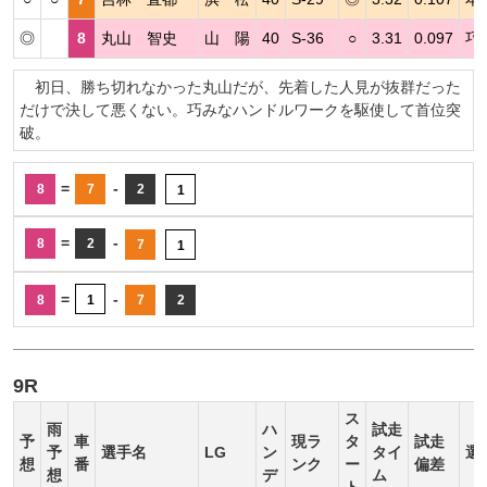
◎
8
丸山 智史
山 陽
40
S-36
○
3.31
0.097
巧
初日、勝ち切れなかった丸山だが、先着した人見が抜群だった
だけで決して悪くない。巧みなハンドルワークを駆使して首位突
破。
=
-
8
7
2
1
=
-
8
2
7
1
=
-
8
1
7
2
9R
ス
雨
ハ
試走
予
車
現ラ
タ
試走
予
選手名
LG
ン
タイ
選
想
番
ンク
ー
偏差
想
デ
ム
ト