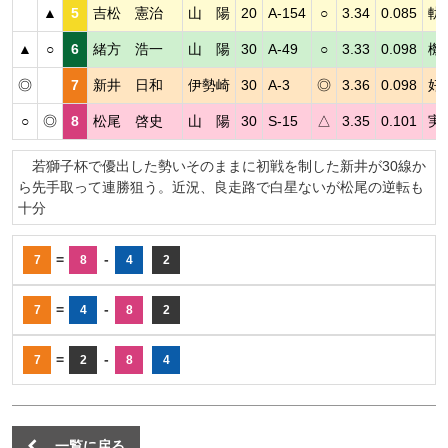
▲
5
吉松 憲治
山 陽
20
A-154
○
3.34
0.085
軌
▲
○
6
緒方 浩一
山 陽
30
A-49
○
3.33
0.098
機
◎
7
新井 日和
伊勢崎
30
A-3
◎
3.36
0.098
好
○
◎
8
松尾 啓史
山 陽
30
S-15
△
3.35
0.101
実
若獅子杯で優出した勢いそのままに初戦を制した新井が30線か
ら先手取って連勝狙う。近況、良走路で白星ないが松尾の逆転も
十分
=
-
7
8
4
2
=
-
7
4
8
2
=
-
7
2
8
4
一覧に戻る