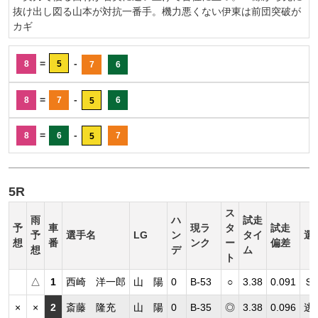
抜け出し図る山本が対抗一番手。機力悪くない伊東は前団突破が
カギ
=
-
8
5
7
6
=
-
8
7
6
5
=
-
8
6
7
5
5R
ス
雨
ハ
試走
予
車
現ラ
タ
試走
予
選手名
LG
ン
タイ
選
想
番
ンク
ー
偏差
想
デ
ム
ト
△
1
西崎 洋一郎
山 陽
0
B-53
○
3.38
0.091
Ｓ
×
×
2
斎藤 隆充
山 陽
0
B-35
◎
3.38
0.096
逃