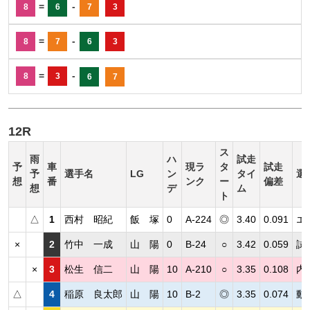
=
-
8
6
7
3
=
-
8
7
6
3
=
-
8
3
6
7
12R
ス
雨
ハ
試走
予
車
現ラ
タ
試走
予
選手名
LG
ン
タイ
選
想
番
ンク
ー
偏差
想
デ
ム
ト
△
1
西村 昭紀
飯 塚
0
A-224
◎
3.40
0.091
エ
×
2
竹中 一成
山 陽
0
B-24
○
3.42
0.059
試
×
3
松生 信二
山 陽
10
A-210
○
3.35
0.108
内
△
4
稲原 良太郎
山 陽
10
B-2
◎
3.35
0.074
動