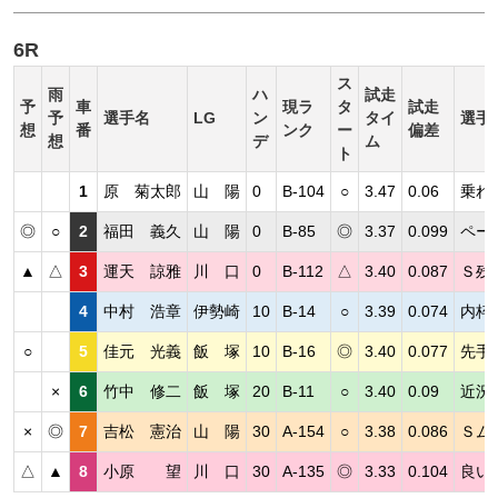
6R
ス
雨
ハ
試走
予
車
現ラ
タ
試走
予
選手名
LG
ン
タイ
選手
想
番
ンク
ー
偏差
想
デ
ム
ト
1
原 菊太郎
山 陽
0
B-104
○
3.47
0.06
乗れ
◎
○
2
福田 義久
山 陽
0
B-85
◎
3.37
0.099
ペー
▲
△
3
運天 諒雅
川 口
0
B-112
△
3.40
0.087
Ｓ残
4
中村 浩章
伊勢崎
10
B-14
○
3.39
0.074
内枠
○
5
佳元 光義
飯 塚
10
B-16
◎
3.40
0.077
先手
×
6
竹中 修二
飯 塚
20
B-11
○
3.40
0.09
近況
×
◎
7
吉松 憲治
山 陽
30
A-154
○
3.38
0.086
Ｓム
△
▲
8
小原 望
川 口
30
A-135
◎
3.33
0.104
良い