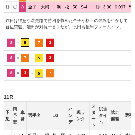
◎
◎
8
金子 大輔
浜 松
50
S-4
◎
3.30
0.097
堅
昨日は得意な湿走路で勝利を収めた金子が格上の強みを生かして
首位突破。淺田が対抗一番手だが、長田も後半フレームイン。
=
-
8
5
7
3
=
-
8
7
3
5
=
-
8
3
7
5
11R
ス
雨
ハ
試走
予
車
現ラ
タ
試走
予
選手名
LG
ン
タイ
選手
想
番
ンク
ー
偏差
想
デ
ム
ト