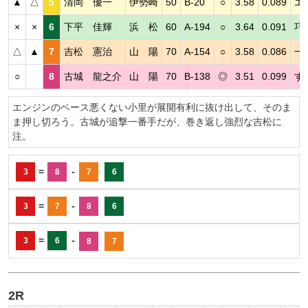
▲
△
5
清岡 優一
伊勢崎
50
B-20
○
3.58
0.089
エ
×
×
6
下平 佳輝
浜 松
60
A-194
○
3.64
0.091
巧
△
▲
7
吉松 憲治
山 陽
70
A-154
○
3.58
0.086
一
○
8
古城 龍之介
山 陽
70
B-138
◎
3.51
0.099
す
エンジンのベース悪くない小里が展開有利に抜け出して、そのま
ま押し切ろう。古城が追撃一番手だが、巻き返し強烈な吉松に
注。
=
-
3
8
7
6
=
-
3
7
8
6
=
-
3
6
8
7
2R