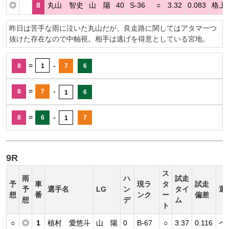
◎
8
丸山 智史
山 陽
40
S-36
○
3.32
0.083
格上
昨日は苦手な雨に泣いた丸山だが、良走路に関してはアタマ一つ
抜けた存在なので中軸視。相手は逃げを得意としている宮地。
=
-
8
1
7
6
=
-
8
7
6
1
=
-
8
6
7
1
9R
ス
雨
ハ
試走
予
車
現ラ
タ
試走
予
選手名
LG
ン
タイ
選
想
番
ンク
ー
偏差
想
デ
ム
ト
○
◎
1
植村 愛悠斗
山 陽
0
B-67
○
3.37
0.116
ペ