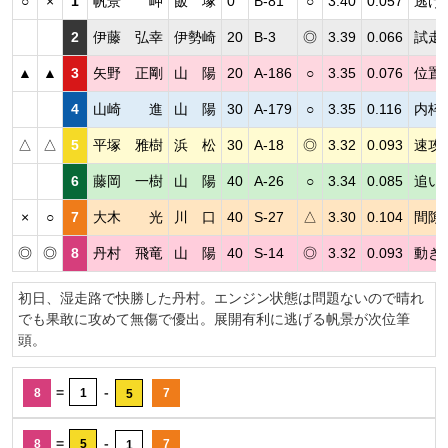
○
×
1
帆景 岬
飯 塚
0
B-81
○
3.40
0.057
逃げ
2
伊藤 弘幸
伊勢崎
20
B-3
◎
3.39
0.066
試走
▲
▲
3
矢野 正剛
山 陽
20
A-186
○
3.35
0.076
位置
4
山崎 進
山 陽
30
A-179
○
3.35
0.116
内枠
△
△
5
平塚 雅樹
浜 松
30
A-18
◎
3.32
0.093
速攻
6
藤岡 一樹
山 陽
40
A-26
○
3.34
0.085
追い
×
○
7
大木 光
川 口
40
S-27
△
3.30
0.104
間隙
◎
◎
8
丹村 飛竜
山 陽
40
S-14
◎
3.32
0.093
動き
初日、湿走路で快勝した丹村。エンジン状態は問題ないので晴れ
でも果敢に攻めて無傷で優出。展開有利に逃げる帆景が次位筆
頭。
=
-
8
1
7
5
=
-
8
5
7
1