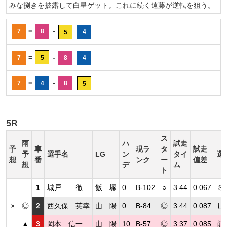
みな捌きを披露して白星ゲット。これに続く遠藤が逆転を狙う。
=
-
7
8
4
5
=
-
7
5
8
4
=
-
7
4
8
5
5R
ス
雨
ハ
試走
予
車
現ラ
タ
試走
予
選手名
LG
ン
タイ
選
想
番
ンク
ー
偏差
想
デ
ム
ト
1
城戸 徹
飯 塚
0
B-102
○
3.44
0.067
Ｓ
×
◎
2
西久保 英幸
山 陽
0
B-84
◎
3.44
0.087
し
▲
3
岡本 信一
山 陽
10
B-57
◎
3.37
0.085
前