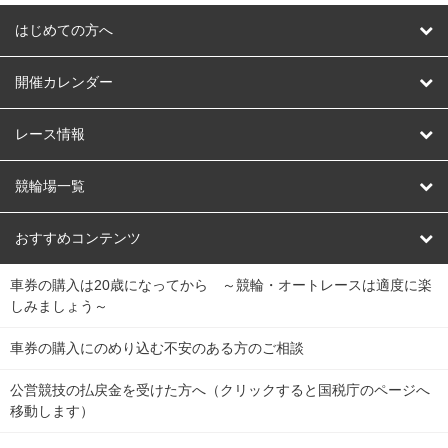
はじめての方へ
はじめての方へ
開催カレンダー
競輪
レース情報
オートレース
レース予想
競輪場一覧
競輪くじ
レース結果
北日本
函館競輪場
青森競輪場
いわき平競輪場
おすすめコンテンツ
車券の購入は20歳になってから ～競輪・オートレースは適度に楽
Dokanto!
キャリーオーバー一覧
関
競輪選手情報
弥彦競輪場
前橋競輪場
取手競輪場
宇都宮競輪場
しみましょう～
東
大宮競輪場
西武園競輪場
京王閣競輪場
立川競輪場
チャリロトプラザ
Perfecta Navi
車券の購入にのめり込む不安のある方のご相談
南
松戸競輪場
千葉競輪場
川崎競輪場
平塚競輪場
公営競技の払戻金を受けた方へ（クリックすると国税庁のページへ
netkeirin
関
移動します）
小田原競輪場
伊東競輪場
静岡競輪場
東
ケイリンガル