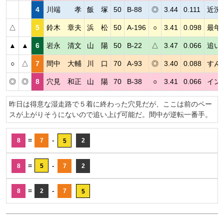
4
川端 孝
飯 塚
50
B-88
◎
3.44
0.111
近況
△
5
鈴木 章夫
浜 松
50
A-196
○
3.41
0.098
最年
▲
▲
6
岩永 清文
山 陽
50
B-22
△
3.47
0.066
追い
○
△
7
間中 大輔
川 口
70
A-93
◎
3.40
0.088
すん
◎
◎
8
穴見 和正
山 陽
70
B-38
○
3.41
0.066
イン
昨日は得意な湿走路で５着に終わった穴見だが、ここは前のペー
スが上がりそうにないので追い上げ可能だ。間中が逆転一番手。
=
-
8
7
2
5
=
-
8
5
7
2
=
-
8
2
7
5