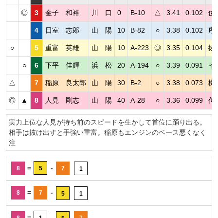
◎
3
金子 和裕
川 口
0
B-10
△
3.41
0.102
位
4
日室 志郎
山 陽
10
B-82
○
3.38
0.102
序
○
5
重富 英雄
山 陽
10
A-223
◎
3.35
0.104
抜
○
6
下平 佳輝
浜 松
20
A-194
○
3.39
0.091
イ
△
7
稲原 良太郎
山 陽
30
B-2
○
3.38
0.073
機
◎
▲
8
人見 剛志
山 陽
40
A-28
○
3.36
0.099
伸
実力上位な人見が持ち前のスピードを生かして首位に踊り出る。
相手は抜け出すと手強い重富。稲原もエンジンのベース悪くなく
注
=
-
8
5
7
1
=
-
8
7
5
1
=
-
8
1
7