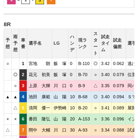
5
8R
ス
雨
ハ
試走
予
車
現ラ
タ
試走
予
選手名
LG
ン
タイ
選手
想
番
ンク
ー
偏差
想
デ
ム
ト
○
1
宮地 朗
飯 塚
0
B-110
◎
3.42
0.062
逃げ
◎
2
花元 初美
飯 塚
0
B-70
○
3.40
0.079
位置
○
3
上原 大輝
川 口
0
B-9
△
3.35
0.079
同ハ
▲
▲
4
池田 康範
山 陽
10
B-68
◎
3.40
0.094
Ｓで
△
5
清岡 優一
伊勢崎
10
B-20
○
3.41
0.089
展開
×
×
6
番田 隆弘
山 陽
20
A-153
○
3.36
0.096
イン
△
7
間中 大輔
川 口
30
A-93
○
3.34
0.088
試走