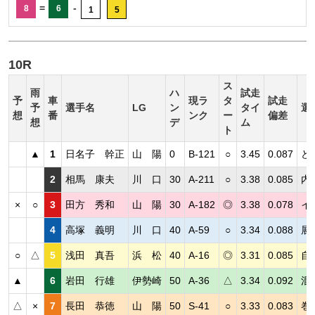
=
-
8
6
1
5
10R
ス
雨
ハ
試走
予
車
現ラ
タ
試走
予
選手名
LG
ン
タイ
選
想
番
ンク
ー
偏差
想
デ
ム
ト
▲
1
日名子 幹正
山 陽
0
B-121
○
3.45
0.087
ど
2
相馬 康夫
川 口
30
A-211
○
3.38
0.085
内
×
○
3
田方 秀和
山 陽
30
A-182
◎
3.38
0.078
イ
4
高塚 義明
川 口
40
A-59
○
3.34
0.088
展
○
△
5
浅田 真吾
浜 松
40
A-16
◎
3.31
0.085
自
▲
6
岩田 行雄
伊勢崎
50
A-36
△
3.34
0.092
混
△
×
7
長田 恭徳
山 陽
50
S-41
○
3.33
0.083
巻