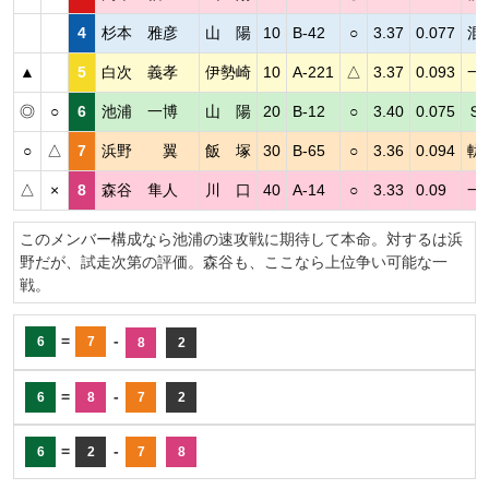
4
杉本 雅彦
山 陽
10
B-42
○
3.37
0.077
混
▲
5
白次 義孝
伊勢崎
10
A-221
△
3.37
0.093
一
◎
○
6
池浦 一博
山 陽
20
B-12
○
3.40
0.075
Ｓ
○
△
7
浜野 翼
飯 塚
30
B-65
○
3.36
0.094
軌
△
×
8
森谷 隼人
川 口
40
A-14
○
3.33
0.09
一
このメンバー構成なら池浦の速攻戦に期待して本命。対するは浜
野だが、試走次第の評価。森谷も、ここなら上位争い可能な一
戦。
=
-
6
7
8
2
=
-
6
8
7
2
=
-
6
2
7
8