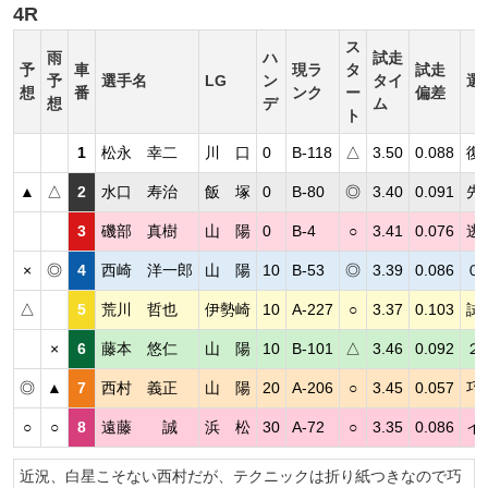
4R
ス
雨
ハ
試走
予
車
現ラ
タ
試走
予
選手名
LG
ン
タイ
選
想
番
ンク
ー
偏差
想
デ
ム
ト
1
松永 幸二
川 口
0
B-118
△
3.50
0.088
復
▲
△
2
水口 寿治
飯 塚
0
B-80
◎
3.40
0.091
先
3
磯部 真樹
山 陽
0
B-4
○
3.41
0.076
逃
×
◎
4
西崎 洋一郎
山 陽
10
B-53
◎
3.39
0.086
０
△
5
荒川 哲也
伊勢崎
10
A-227
○
3.37
0.103
試
×
6
藤本 悠仁
山 陽
10
B-101
△
3.46
0.092
２
◎
▲
7
西村 義正
山 陽
20
A-206
○
3.45
0.057
巧
○
○
8
遠藤 誠
浜 松
30
A-72
○
3.35
0.086
イ
近況、白星こそない西村だが、テクニックは折り紙つきなので巧