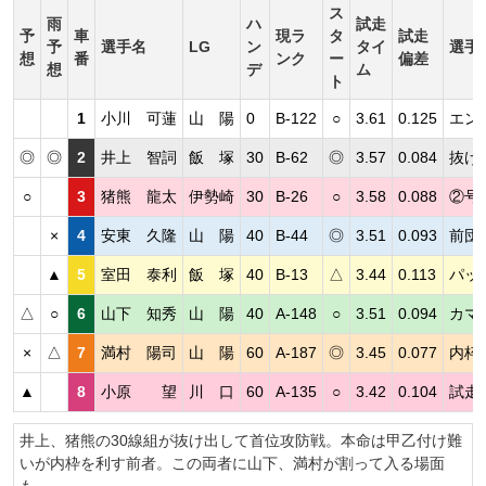
ス
雨
ハ
試走
予
車
現ラ
タ
試走
予
選手名
LG
ン
タイ
選手
想
番
ンク
ー
偏差
想
デ
ム
ト
1
小川 可蓮
山 陽
0
B-122
○
3.61
0.125
エン
◎
◎
2
井上 智詞
飯 塚
30
B-62
◎
3.57
0.084
抜け
○
3
猪熊 龍太
伊勢崎
30
B-26
○
3.58
0.088
②号
×
4
安東 久隆
山 陽
40
B-44
◎
3.51
0.093
前団
▲
5
室田 泰利
飯 塚
40
B-13
△
3.44
0.113
パッ
△
○
6
山下 知秀
山 陽
40
A-148
○
3.51
0.094
カマ
×
△
7
満村 陽司
山 陽
60
A-187
◎
3.45
0.077
内枠
▲
8
小原 望
川 口
60
A-135
○
3.42
0.104
試走
井上、猪熊の30線組が抜け出して首位攻防戦。本命は甲乙付け難
いが内枠を利す前者。この両者に山下、満村が割って入る場面
も。