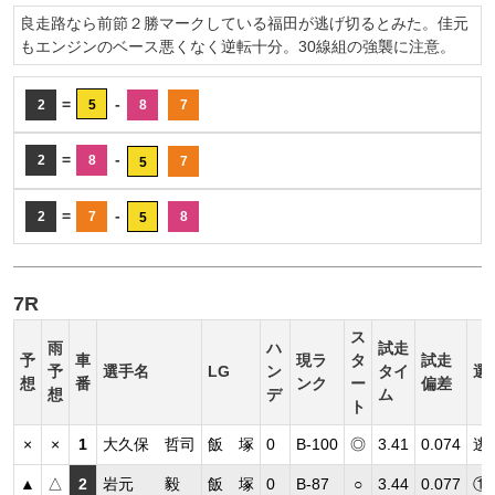
良走路なら前節２勝マークしている福田が逃げ切るとみた。佳元
もエンジンのベース悪くなく逆転十分。30線組の強襲に注意。
=
-
2
5
8
7
=
-
2
8
7
5
=
-
2
7
8
5
7R
ス
雨
ハ
試走
予
車
現ラ
タ
試走
予
選手名
LG
ン
タイ
選
想
番
ンク
ー
偏差
想
デ
ム
ト
×
×
1
大久保 哲司
飯 塚
0
B-100
◎
3.41
0.074
逃
▲
△
2
岩元 毅
飯 塚
0
B-87
○
3.44
0.077
①