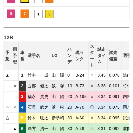
=
-
8
7
1
5
12R
ス
雨
ハ
試走
予
車
現ラ
タ
試走
予
選手名
LG
ン
タイ
選手
想
番
ンク
ー
偏差
想
デ
ム
ト
▲
1
竹中 一成
山 陽
0
B-24
○
3.45
0.076
逃げ
○
2
占部 健太
飯 塚
10
B-73
○
3.38
0.101
竹中
3
福永 貴史
山 陽
20
A-195
○
3.34
0.091
内枠
○
×
4
石貝 武之
浜 松
20
A-70
◎
3.34
0.075
同ハ
△
5
鈴木 聡太
伊勢崎
30
A-60
○
3.34
0.095
試走
▲
6
緒方 浩一
山 陽
30
A-49
△
3.31
0.092
展開