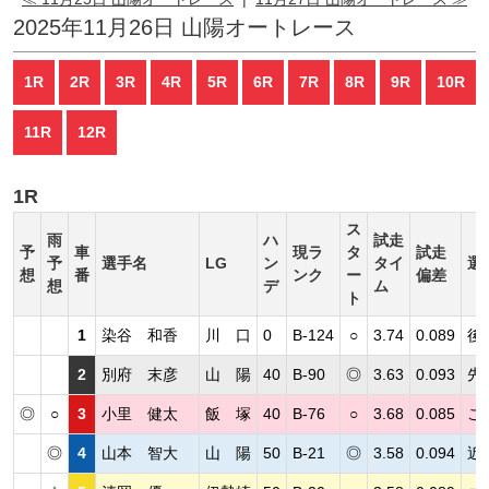
2025年11月26日 山陽オートレース
1R
2R
3R
4R
5R
6R
7R
8R
9R
10R
11R
12R
1R
ス
雨
ハ
試走
予
車
現ラ
タ
試走
予
選手名
LG
ン
タイ
選
想
番
ンク
ー
偏差
想
デ
ム
ト
1
染谷 和香
川 口
0
B-124
○
3.74
0.089
後
2
別府 末彦
山 陽
40
B-90
◎
3.63
0.093
先
◎
○
3
小里 健太
飯 塚
40
B-76
○
3.68
0.085
こ
◎
4
山本 智大
山 陽
50
B-21
◎
3.58
0.094
近