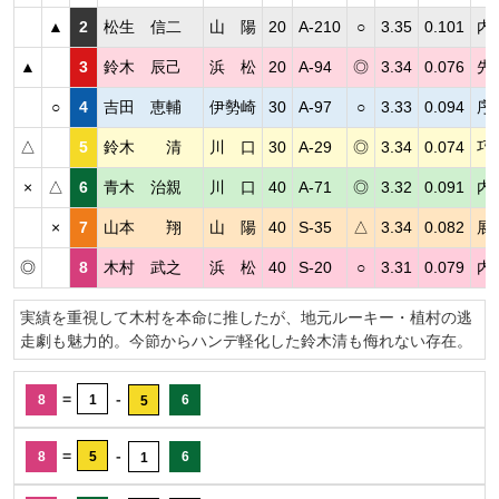
▲
2
松生 信二
山 陽
20
A-210
○
3.35
0.101
内
▲
3
鈴木 辰己
浜 松
20
A-94
◎
3.34
0.076
先
○
4
吉田 恵輔
伊勢崎
30
A-97
○
3.33
0.094
序
△
5
鈴木 清
川 口
30
A-29
◎
3.34
0.074
巧
×
△
6
青木 治親
川 口
40
A-71
◎
3.32
0.091
内
×
7
山本 翔
山 陽
40
S-35
△
3.34
0.082
展
◎
8
木村 武之
浜 松
40
S-20
○
3.31
0.079
内
実績を重視して木村を本命に推したが、地元ルーキー・植村の逃
走劇も魅力的。今節からハンデ軽化した鈴木清も侮れない存在。
=
-
8
1
6
5
=
-
8
5
6
1