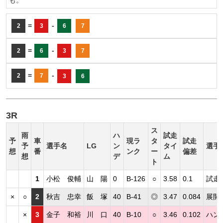
=
-
2
3
6
7
=
-
2
6
3
7
=
-
2
7
3
6
3R
ス
雨
ハ
試走
予
車
現ラ
タ
試走
予
選手名
LG
ン
タイ
選手
想
番
ンク
ー
偏差
想
デ
ム
ト
1
小松 俊輔
山 陽
0
B-126
○
3.58
0.1
試走
×
○
2
秋吉 忠幸
飯 塚
40
B-41
◎
3.47
0.084
展開
×
3
金子 和裕
川 口
40
B-10
○
3.46
0.102
ハン