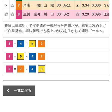
×
△
7
角南 一如
山 陽
30
A-11
▲
3.34
0.086
Ｓ劣
◎
◎
8
黒川 京介
川 口
30
S-2
◎
3.29
0.096
圧倒
昨日は落車明けで湿走路の一戦だった黒川だが、着実に攻め上げ
て白星発進。準決勝戦でも格上の強みを生かして連勝ゴールへ。
=
-
8
4
7
5
=
-
8
5
4
7
=
-
8
7
4
5
一覧に戻る