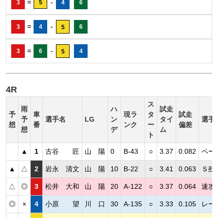
=
-
3
5
4
6
=
-
3
4
6
5
=
-
3
6
4
5
4R
ス
雨
ハ
試走
予
車
現ラ
タ
試走
予
選手名
LG
ン
タイ
選手
想
番
ンク
ー
偏差
想
デ
ム
ト
▲
1
古谷 匠
山 陽
0
B-43
○
3.37
0.082
ペー
▲
△
2
岩永 清文
山 陽
10
B-22
○
3.41
0.063
Ｓ残
△
◎
3
松井 大和
山 陽
20
A-122
○
3.37
0.064
速攻
◎
×
4
小原 望
川 口
30
A-135
○
3.33
0.105
レー