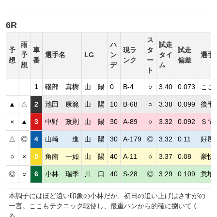
6R
ス
雨
ハ
試走
予
車
現ラ
タ
試走
予
選手名
LG
ン
タイ
選手
想
番
ンク
ー
偏差
想
デ
ム
ト
1
磯部 真樹
山 陽
0
B-4
○
3.40
0.073
ここ
▲
△
2
池田 康範
山 陽
10
B-68
○
3.38
0.099
後半
×
▲
3
中野 政則
山 陽
30
A-89
○
3.32
0.092
Ｓで
△
◎
4
山崎 進
山 陽
30
A-179
◎
3.32
0.11
好展
○
×
5
角南 一如
山 陽
40
A-11
○
3.37
0.08
豪快
◎
○
6
小林 瑞季
川 口
40
S-28
◎
3.29
0.109
意地
本調子にはほど遠い印象の小林だが、初日の追い上げはさすがの
一言。ここもテクニック駆使し、最重ハンから的確に捌いてく
る。