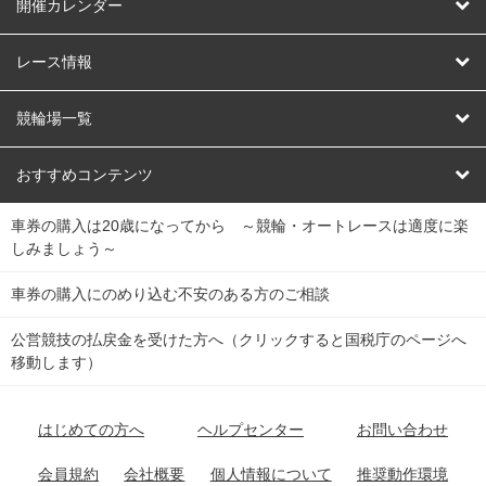
はじめての方へ
開催カレンダー
競輪
レース情報
オートレース
レース予想
競輪場一覧
競輪くじ
レース結果
北日本
函館競輪場
青森競輪場
いわき平競輪場
おすすめコンテンツ
車券の購入は20歳になってから ～競輪・オートレースは適度に楽
Dokanto!
キャリーオーバー一覧
関
競輪選手情報
弥彦競輪場
前橋競輪場
取手競輪場
宇都宮競輪場
しみましょう～
東
大宮競輪場
西武園競輪場
京王閣競輪場
立川競輪場
チャリロトプラザ
Perfecta Navi
車券の購入にのめり込む不安のある方のご相談
南
松戸競輪場
千葉競輪場
川崎競輪場
平塚競輪場
公営競技の払戻金を受けた方へ（クリックすると国税庁のページへ
netkeirin
関
移動します）
小田原競輪場
伊東競輪場
静岡競輪場
東
ケイリンガル
中
名古屋競輪場
岐阜競輪場
大垣競輪場
豊橋競輪場
はじめての方へ
ヘルプセンター
お問い合わせ
部
チャリレンジャー
富山競輪場
松阪競輪場
四日市競輪場
会員規約
会社概要
個人情報について
推奨動作環境