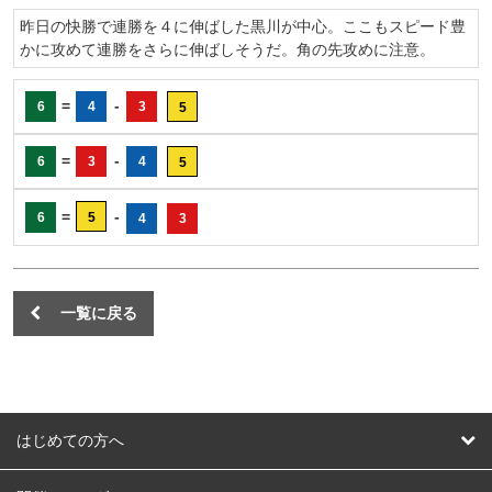
昨日の快勝で連勝を４に伸ばした黒川が中心。ここもスピード豊
かに攻めて連勝をさらに伸ばしそうだ。角の先攻めに注意。
=
-
6
4
3
5
=
-
6
3
4
5
=
-
6
5
4
3
一覧に戻る
はじめての方へ