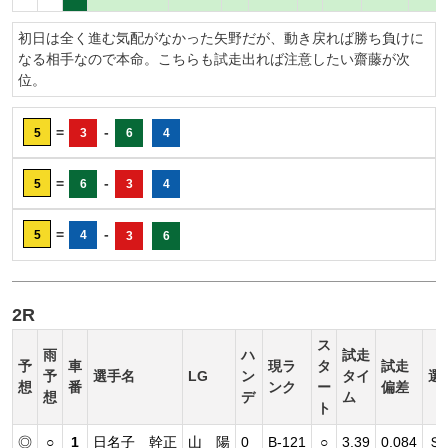
初日は全く進む気配がなかった矢野だが、動き戻れば勝ち負けに
なる相手なので本命。こちらも試走出れば注意したい齋藤が次
位。
=
-
5
3
6
4
=
-
5
6
3
4
=
-
5
4
3
6
2R
ス
雨
ハ
試走
予
車
現ラ
タ
試走
予
選手名
LG
ン
タイ
選
想
番
ンク
ー
偏差
想
デ
ム
ト
◎
○
1
日名子 幹正
山 陽
0
B-121
○
3.39
0.084
Ｓ