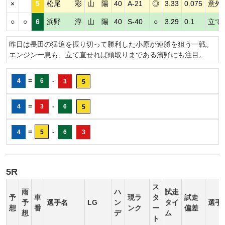
×
5
松尾 彩
山 陽
40
A-21
◎
3.33
0.075
意外
○
○
6
浜野 淳
山 陽
40
S-40
○
3.29
0.1
立て
昨日は長田の猛追を振り切って勝利した小原が連勝を狙う一戦。
エンジン一息も、立て直せれば頭取りまである濱野にも注目。
=
-
4
6
3
5
=
-
4
3
6
5
=
-
4
5
6
3
5R
ス
雨
ハ
試走
予
車
現ラ
タ
試走
予
選手名
LG
ン
タイ
選手
想
番
ンク
ー
偏差
想
デ
ム
ト