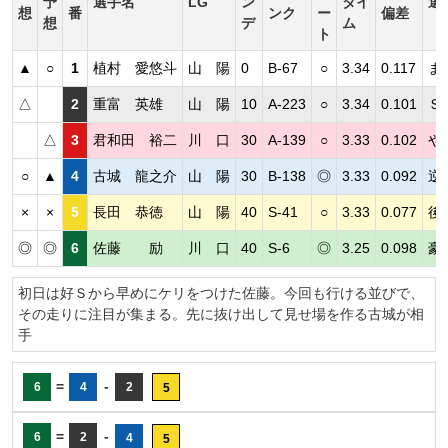
予
選手名
LG
ン
タイ
選
想
番
ンク
ー
偏差
想
デ
ム
ト
▲
○
1
植村 愛悠斗
山 陽
0
B-67
○
3.34
0.117
ま
△
2
重富 英雄
山 陽
10
A-223
○
3.34
0.101
Ｓ
△
3
君和田 裕二
川 口
30
A-139
○
3.33
0.102
や
○
▲
4
古城 龍之介
山 陽
30
B-138
◎
3.33
0.092
逆
×
×
5
長田 恭徳
山 陽
40
S-41
○
3.33
0.077
後
◎
◎
6
佐藤 励
川 口
40
S-6
◎
3.25
0.098
豪
初日は好Ｓから早めにケリをつけた佐藤。今回も行ける並びで、
その走りに注目が集まる。先に抜け出して見せ場を作る古城が相
手
=
-
6
4
2
5
=
-
6
2
4
5