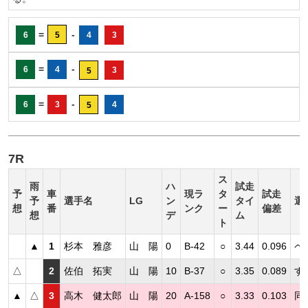
=
-
6
5
4
3
=
-
6
4
3
5
=
-
6
3
4
5
7R
ス
雨
ハ
試走
予
車
現ラ
タ
試走
予
選手名
LG
ン
タイ
選
想
番
ンク
ー
偏差
想
デ
ム
ト
▲
1
杉本 雅彦
山 陽
0
B-42
○
3.44
0.096
ペ
△
2
佐伯 拓実
山 陽
10
B-37
○
3.35
0.089
す
▲
△
3
高木 健太郎
山 陽
20
A-158
○
3.33
0.103
同