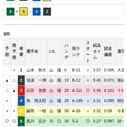
=
-
6
5
4
2
9R
ス
雨
ハ
試走
予
車
現ラ
タ
試走
予
選手名
LG
ン
タイ
選手
想
番
ンク
ー
偏差
想
デ
ム
ト
○
1
山本 智大
山 陽
0
B-21
○
3.37
0.095
大逃
▲
△
2
池浦 一博
山 陽
10
B-12
○
3.40
0.073
後続
△
▲
3
石田 啓貴
山 陽
20
A-111
◎
3.36
0.101
十分
○
4
角 翔太郎
山 陽
20
A-185
○
3.31
0.095
軽快
×
×
5
藤岡 一樹
山 陽
30
A-26
○
3.32
0.09
６番
◎
◎
6
黒川 京介
川 口
30
S-2
◎
3.27
0.097
頭一