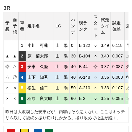
3R
ス
雨
ハ
試走
予
車
現ラ
タ
試走
予
選手名
LG
ン
タイ
選
想
番
ンク
ー
偏差
想
デ
ム
ト
1
小川 可蓮
山 陽
0
B-122
○
3.49
0.118
早
▲
▲
2
原 菊太郎
山 陽
30
B-104
○
3.40
0.067
エ
◎
△
3
安東 久隆
山 陽
40
B-44
◎
3.37
0.087
先
△
◎
4
山下 知秀
山 陽
40
A-148
○
3.36
0.083
後
○
○
5
松生 信二
山 陽
50
A-210
○
3.33
0.107
抜
×
×
6
稲原 良太郎
山 陽
60
B-2
○
3.35
0.085
追
昨日は大敗喫した安東だが、内容はそう悪くない。ここはキッチ
リＳ残して後続を振り切りにかかる。捲り攻めで松生が続く。