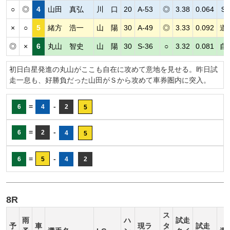
○
◎
4
山田 真弘
川 口
20
A-53
◎
3.38
0.064
Ｓ
×
○
5
緒方 浩一
山 陽
30
A-49
◎
3.33
0.092
道
◎
×
6
丸山 智史
山 陽
30
S-36
○
3.32
0.081
自
初日白星発進の丸山がここも自在に攻めて意地を見せる。昨日試
走一息も、好勝負だった山田がＳから攻めて車券圏内に突入。
=
-
6
4
2
5
=
-
6
2
4
5
=
-
6
5
4
2
8R
ス
雨
ハ
試走
予
車
現ラ
タ
試走