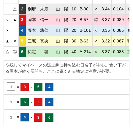
△
2
別府 末彦
山 陽
10
B-90
○
3.44
0.104
今
○
▲
3
岡本 信一
山 陽
20
B-57
◎
3.37
0.089
食
×
4
藤本 悠仁
山 陽
20
B-101
○
3.35
0.085
ま
▲
×
5
三宅 真央
山 陽
30
B-63
○
3.32
0.087
引
△
◎
6
祐定 響
山 陽
40
A-214
○
3.37
0.083
道
Ｓ残してマイペースの逃走劇に持ち込む日名子が中心。食い下が
る岡本が続く展開も、ここに鋭く迫る祐定に注意が必要。
=
-
1
3
6
4
=
-
1
6
3
4
=
-
1
4
3
6