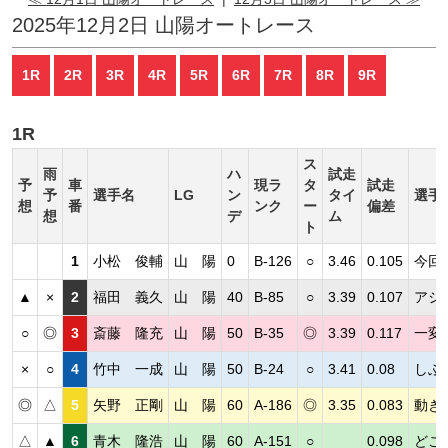
2025年12月2日 山陽オートレース
1R
2R
3R
4R
5R
6R
7R
8R
9R
1R
ス
雨
ハ
試走
予
車
現ラ
タ
試走
予
選手名
LG
ン
タイ
選手
想
番
ンク
ー
偏差
想
デ
ム
ト
1
小松 俊輔
山 陽
0
B-126
○
3.46
0.105
今回
▲
×
2
福田 義久
山 陽
40
B-85
○
3.39
0.107
アシ
○
◎
3
斎藤 隆充
山 陽
50
B-35
◎
3.39
0.117
一変
×
○
4
竹中 一成
山 陽
50
B-24
○
3.41
0.08
しぶ
◎
△
5
矢野 正剛
山 陽
60
A-186
◎
3.35
0.083
動き
△
▲
6
青木 隆浩
山 陽
60
A-151
○
0.098
どこ