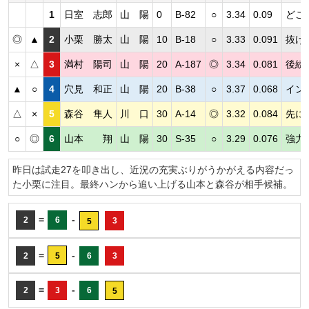
1
日室 志郎
山 陽
0
B-82
○
3.34
0.09
どこ
◎
▲
2
小栗 勝太
山 陽
10
B-18
○
3.33
0.091
抜け
×
△
3
満村 陽司
山 陽
20
A-187
◎
3.34
0.081
後続
▲
○
4
穴見 和正
山 陽
20
B-38
○
3.37
0.068
イン
△
×
5
森谷 隼人
川 口
30
A-14
◎
3.32
0.084
先に
○
◎
6
山本 翔
山 陽
30
S-35
○
3.29
0.076
強力
昨日は試走27を叩き出し、近況の充実ぶりがうかがえる内容だっ
た小栗に注目。最終ハンから追い上げる山本と森谷が相手候補。
=
-
2
6
3
5
=
-
2
5
6
3
=
-
2
3
6
5