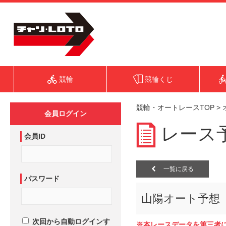
競輪
競輪くじ
競輪・オートレースTOP
>
会員ログイン
レース
会員ID
一覧に戻る
パスワード
山陽オート予想
次回から自動ログインす
※本レースデータを第三者