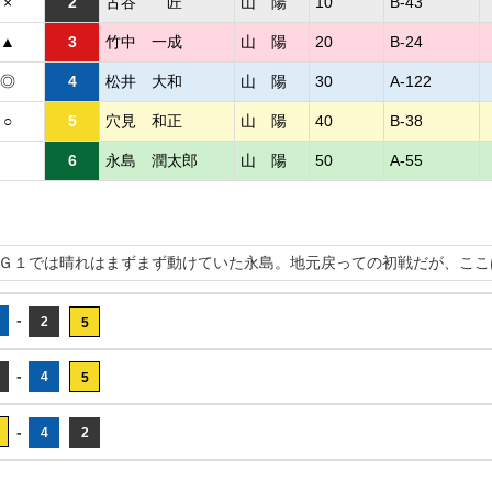
×
2
古谷 匠
山 陽
10
B-43
▲
3
竹中 一成
山 陽
20
B-24
◎
4
松井 大和
山 陽
30
A-122
○
5
穴見 和正
山 陽
40
B-38
6
永島 潤太郎
山 陽
50
A-55
Ｇ１では晴れはまずまず動けていた永島。地元戻っての初戦だが、ここ
-
2
5
-
4
5
-
4
2