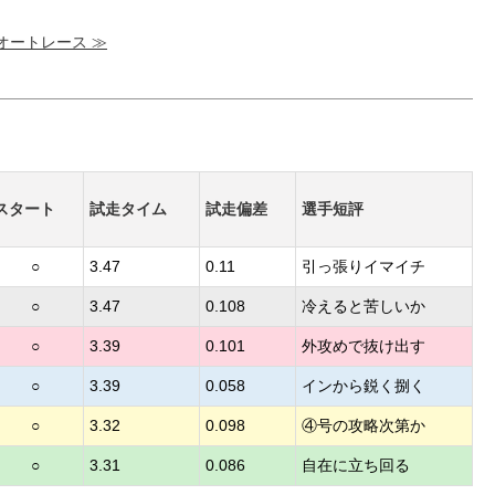
陽オートレース ≫
スタート
試走タイム
試走偏差
選手短評
○
3.47
0.11
引っ張りイマイチ
○
3.47
0.108
冷えると苦しいか
○
3.39
0.101
外攻めで抜け出す
○
3.39
0.058
インから鋭く捌く
○
3.32
0.098
④号の攻略次第か
○
3.31
0.086
自在に立ち回る