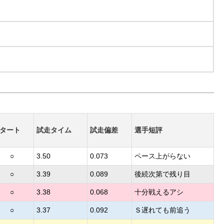
タート
試走タイム
試走偏差
選手短評
○
3.50
0.073
ペース上がらない
○
3.39
0.089
後続次第で残り目
○
3.38
0.068
十分戦えるアシ
○
3.37
0.092
Ｓ遅れても前追う