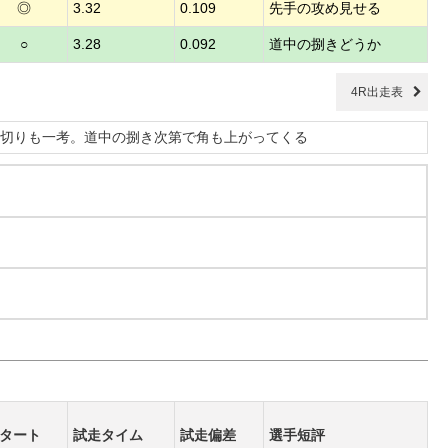
◎
3.32
0.109
先手の攻め見せる
○
3.28
0.092
道中の捌きどうか
4R出走表
し切りも一考。道中の捌き次第で角も上がってくる
タート
試走タイム
試走偏差
選手短評