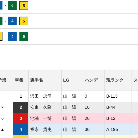
-
6
5
-
4
5
-
4
6
予想
車番
選手名
LG
ハンデ
現ランク
ス
1
浜田 忠司
山 陽
0
B-113
×
2
安東 久隆
山 陽
10
B-44
○
3
池浦 一博
山 陽
20
B-12
▲
4
福永 貴史
山 陽
30
A-195