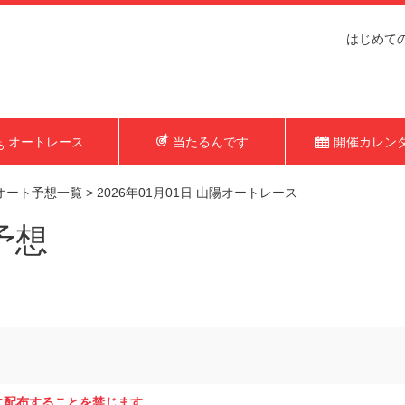
はじめて
オートレース
当たるんです
開催カレン
オート予想一覧
>
2026年01月01日 山陽オートレース
予想
に配布することを禁じます。