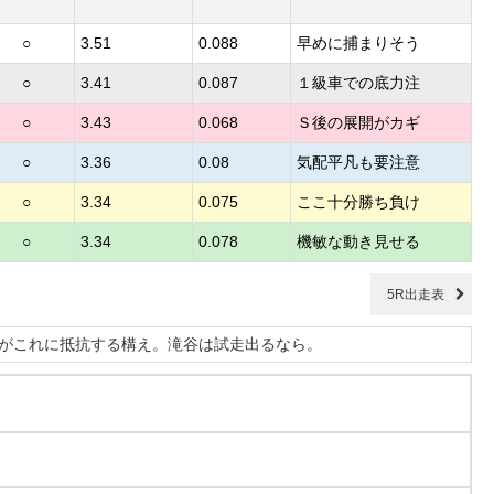
○
3.51
0.088
早めに捕まりそう
○
3.41
0.087
１級車での底力注
○
3.43
0.068
Ｓ後の展開がカギ
○
3.36
0.08
気配平凡も要注意
○
3.34
0.075
ここ十分勝ち負け
○
3.34
0.078
機敏な動き見せる
5R出走表
がこれに抵抗する構え。滝谷は試走出るなら。