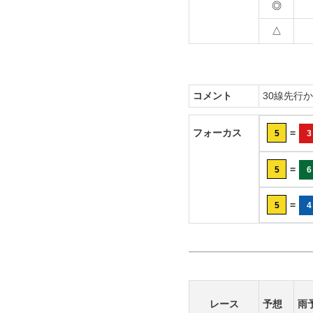
◎
△
コメント
30線先行
フォーカス
=
5
3
=
5
6
=
5
4
レース
予想
雨