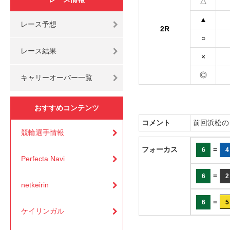
△
▲
レース予想
2R
○
レース結果
×
◎
キャリーオーバー一覧
おすすめコンテンツ
コメント
前回浜松の
競輪選手情報
フォーカス
=
6
4
Perfecta Navi
=
6
2
netkeirin
=
6
5
ケイリンガル