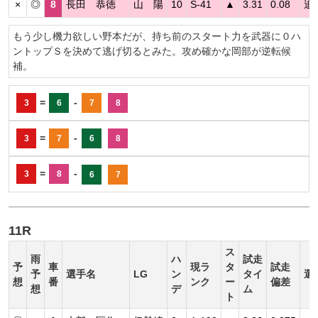
×
◎
8
長田 恭徳
山 陽
10
S-41
▲
3.31
0.08
追
もう少し機力欲しい野本だが、持ち前のスタート力を武器に０ハ
ントップＳを決めて逃げ切るとみた。攻め確かな岡部が逆転候
補。
=
-
3
6
7
8
=
-
3
7
6
8
=
-
3
8
6
7
11R
ス
雨
ハ
試走
予
車
現ラ
タ
試走
予
選手名
LG
ン
タイ
選
想
番
ンク
ー
偏差
想
デ
ム
ト