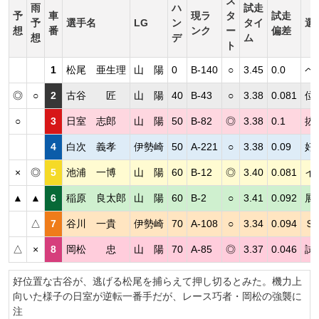
ス
雨
ハ
試走
予
車
現ラ
タ
試走
予
選手名
LG
ン
タイ
選
想
番
ンク
ー
偏差
想
デ
ム
ト
1
松尾 亜生理
山 陽
0
B-140
○
3.45
0.0
ペ
◎
○
2
古谷 匠
山 陽
40
B-43
○
3.38
0.081
位
○
3
日室 志郎
山 陽
50
B-82
◎
3.38
0.1
抜
4
白次 義孝
伊勢崎
50
A-221
○
3.38
0.09
好
×
◎
5
池浦 一博
山 陽
60
B-12
◎
3.40
0.081
イ
▲
▲
6
稲原 良太郎
山 陽
60
B-2
○
3.41
0.092
展
△
7
谷川 一貴
伊勢崎
70
A-108
○
3.34
0.094
Ｓ
△
×
8
岡松 忠
山 陽
70
A-85
◎
3.37
0.046
試
好位置な古谷が、逃げる松尾を捕らえて押し切るとみた。機力上
向いた様子の日室が逆転一番手だが、レース巧者・岡松の強襲に
注