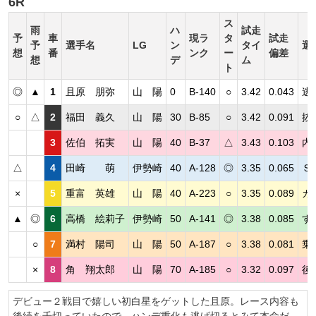
6R
ス
雨
ハ
試走
予
車
現ラ
タ
試走
予
選手名
LG
ン
タイ
選
想
番
ンク
ー
偏差
想
デ
ム
ト
◎
▲
1
且原 朋弥
山 陽
0
B-140
○
3.42
0.043
逃
○
△
2
福田 義久
山 陽
30
B-85
○
3.42
0.091
抜
3
佐伯 拓実
山 陽
40
B-37
△
3.43
0.103
内
△
4
田崎 萌
伊勢崎
40
A-128
◎
3.35
0.065
Ｓ
×
5
重富 英雄
山 陽
40
A-223
○
3.35
0.089
カ
▲
◎
6
高橋 絵莉子
伊勢崎
50
A-141
◎
3.38
0.085
す
○
7
満村 陽司
山 陽
50
A-187
○
3.38
0.081
乗
×
8
角 翔太郎
山 陽
70
A-185
○
3.32
0.097
後
デビュー２戦目で嬉しい初白星をゲットした且原。レース内容も