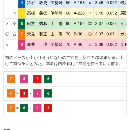
4
猿谷 敦史
伊勢崎
50
A-193
○
3.45
0.092
機力
○
5
高橋 義徳
伊勢崎
60
A-228
○
3.40
0.092
展開
×
◎
6
田方 秀和
山 陽
60
A-182
◎
3.37
0.084
イン
◎
△
7
穴見 和正
山 陽
70
B-38
◎
3.37
0.07
ガン
○
8
新井 淳
伊勢崎
70
A-46
○
3.38
0.062
１Ｒ
前のペースが上がりそうにないので穴見、新井の70線組が追い上
げて首位争いとみた。本命は内枠有利に展開を作っていく前者。
=
-
7
8
3
6
=
-
7
3
8
6
=
-
7
6
8
3