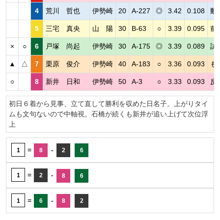
4
荒川 哲也
伊勢崎
20
A-227
◎
3.42
0.108
動
5
三宅 真央
山 陽
30
B-63
○
3.39
0.095
前
×
○
6
戸塚 尚起
伊勢崎
30
A-175
◎
3.39
0.089
試
▲
△
7
栗原 俊介
伊勢崎
40
A-183
○
3.36
0.093
も
○
8
新井 日和
伊勢崎
50
A-3
○
3.33
0.093
反
初日６着から見事、立て直して勝利を収めた日名子。上がりタイ
ムも文句ないので中軸視。石橋が続くも新井が追い上げて次位浮
上
=
-
1
8
2
6
=
-
1
2
8
6
=
-
1
6
8
2