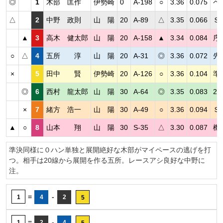
◎
1
木部 匡作
伊勢崎
0
A-198
○
3.36
0.075
ペ
△
2
中野 政則
山 陽
20
A-89
△
3.35
0.066
Ｓ
▲
3
高木 健太郎
山 陽
20
A-158
▲
3.34
0.084
序
○
△
4
五所 淳
山 陽
20
A-31
◎
3.36
0.072
先
×
5
田中 賢
伊勢崎
20
A-126
○
3.36
0.104
準
◎
6
西村 龍太郎
山 陽
30
A-64
◎
3.35
0.083
2
×
7
緒方 浩一
山 陽
30
A-49
○
3.36
0.094
Ｓ
▲
○
8
山本 翔
山 陽
30
S-35
△
3.30
0.087
機
準決同様に０ハン単独と展開絶好な木部がマイペースの逃げを打
つ。相手は20線から展開を作る五所。レースアシ良好な中野に
注。
=
-
1
4
2
5
=
-
1
2
4