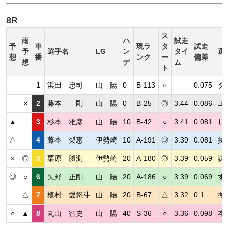
8R
ス
雨
ハ
試走
予
車
現ラ
タ
試走
予
選手名
LG
ン
タイ
選
想
番
ンク
ー
偏差
想
デ
ム
ト
1
浜田 忠司
山 陽
0
B-113
○
0.075
タ
×
2
藤本 剛
山 陽
0
B-25
◎
3.44
0.086
エ
▲
3
杉本 雅彦
山 陽
10
B-42
○
3.41
0.081
し
△
4
藤本 梨恵
伊勢崎
10
A-191
◎
3.39
0.081
揉
×
◎
5
栗原 勝測
伊勢崎
20
A-180
◎
3.39
0.059
試
◎
○
6
矢野 正剛
山 陽
20
A-186
○
3.39
0.069
す
△
7
植村 愛悠斗
山 陽
20
B-67
△
3.32
0.1
捲
○
▲
8
丸山 智史
山 陽
40
S-36
○
3.36
0.098
本