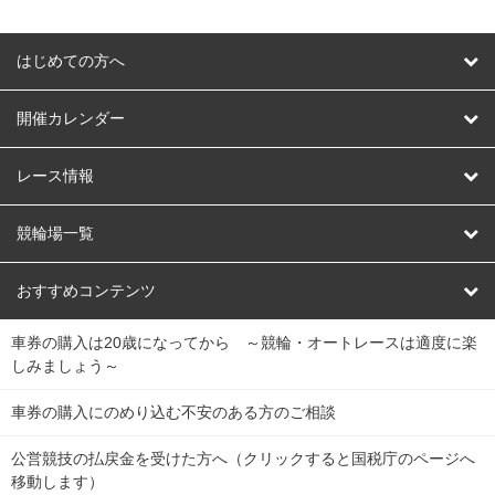
はじめての方へ
はじめての方へ
開催カレンダー
競輪
レース情報
オートレース
レース予想
競輪場一覧
競輪くじ
レース結果
北日本
函館競輪場
青森競輪場
いわき平競輪場
おすすめコンテンツ
車券の購入は20歳になってから ～競輪・オートレースは適度に楽
Dokanto!
キャリーオーバー一覧
関
競輪選手情報
弥彦競輪場
前橋競輪場
取手競輪場
宇都宮競輪場
しみましょう～
東
大宮競輪場
西武園競輪場
京王閣競輪場
立川競輪場
チャリロトプラザ
Perfecta Navi
車券の購入にのめり込む不安のある方のご相談
南
松戸競輪場
千葉競輪場
川崎競輪場
平塚競輪場
公営競技の払戻金を受けた方へ（クリックすると国税庁のページへ
netkeirin
関
移動します）
小田原競輪場
伊東競輪場
静岡競輪場
東