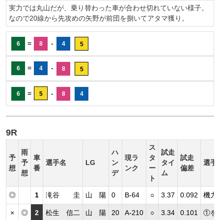
実力では丸山だが、乗り替わった車が合わせ切れていない様子。
なので20線から先攻めの矢野が前団を捌いてアタマ獲り。
=
-
6
8
4
5
=
-
6
4
8
5
=
-
6
5
8
4
9R
ス
雨
ハ
試走
予
車
現ラ
タ
試走
予
選手名
LG
ン
タイ
選手
想
番
ンク
ー
偏差
想
デ
ム
ト
◎
1
滝谷 圭
山 陽
0
B-64
○
3.37
0.092
機力
×
◎
2
松生 信二
山 陽
20
A-210
○
3.34
0.101
①を