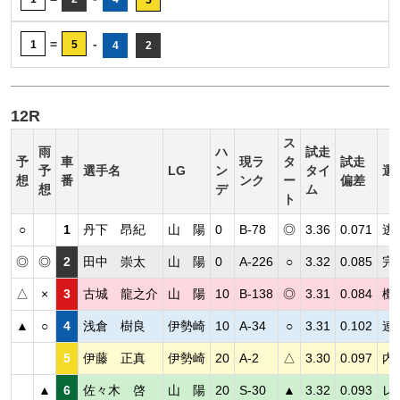
5
=
-
1
5
4
2
12R
ス
雨
ハ
試走
予
車
現ラ
タ
試走
予
選手名
LG
ン
タイ
選
想
番
ンク
ー
偏差
想
デ
ム
ト
○
1
丹下 昂紀
山 陽
0
B-78
◎
3.36
0.071
逃
◎
◎
2
田中 崇太
山 陽
0
A-226
○
3.32
0.085
完
△
×
3
古城 龍之介
山 陽
10
B-138
◎
3.31
0.084
機
▲
○
4
浅倉 樹良
伊勢崎
10
A-34
○
3.31
0.102
連
5
伊藤 正真
伊勢崎
20
A-2
△
3.30
0.097
内
▲
6
佐々木 啓
山 陽
20
S-30
▲
3.32
0.093
レ