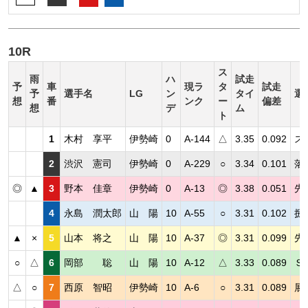
10R
ス
雨
ハ
試走
予
車
現ラ
タ
試走
予
選手名
LG
ン
タイ
選
想
番
ンク
ー
偏差
想
デ
ム
ト
1
木村 享平
伊勢崎
0
A-144
△
3.35
0.092
ス
2
渋沢 憲司
伊勢崎
0
A-229
○
3.34
0.101
落
◎
▲
3
野本 佳章
伊勢崎
0
A-13
◎
3.38
0.051
先
4
永島 潤太郎
山 陽
10
A-55
○
3.31
0.102
捌
▲
×
5
山本 将之
山 陽
10
A-37
◎
3.31
0.099
先
○
△
6
岡部 聡
山 陽
10
A-12
△
3.33
0.089
Ｓ
△
○
7
西原 智昭
伊勢崎
10
A-6
○
3.31
0.089
展