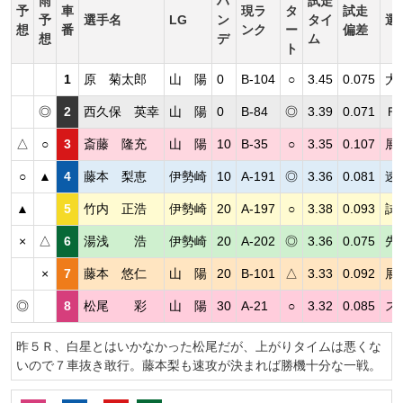
雨
ハ
試走
予
車
現ラ
タ
試走
予
選手名
LG
ン
タイ
選
想
番
ンク
ー
偏差
想
デ
ム
ト
1
原 菊太郎
山 陽
0
B-104
○
3.45
0.075
大
◎
2
西久保 英幸
山 陽
0
B-84
◎
3.39
0.071
Ｆ
△
○
3
斎藤 隆充
山 陽
10
B-35
○
3.35
0.107
展
○
▲
4
藤本 梨恵
伊勢崎
10
A-191
◎
3.36
0.081
速
▲
5
竹内 正浩
伊勢崎
20
A-197
○
3.38
0.093
試
×
△
6
湯浅 浩
伊勢崎
20
A-202
◎
3.36
0.075
先
×
7
藤本 悠仁
山 陽
20
B-101
△
3.33
0.092
展
◎
8
松尾 彩
山 陽
30
A-21
○
3.32
0.085
ス
昨５Ｒ、白星とはいかなかった松尾だが、上がりタイムは悪くな
いので７車抜き敢行。藤本梨も速攻が決まれば勝機十分な一戦。