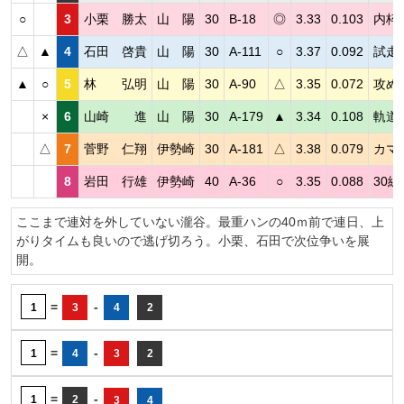
○
3
小栗 勝太
山 陽
30
B-18
◎
3.33
0.103
内枠
△
▲
4
石田 啓貴
山 陽
30
A-111
○
3.37
0.092
試走
▲
○
5
林 弘明
山 陽
30
A-90
△
3.35
0.072
攻め
×
6
山崎 進
山 陽
30
A-179
▲
3.34
0.108
軌道
△
7
菅野 仁翔
伊勢崎
30
A-181
△
3.38
0.079
カマ
8
岩田 行雄
伊勢崎
40
A-36
○
3.35
0.088
30
ここまで連対を外していない瀧谷。最重ハンの40ｍ前で連日、上
がりタイムも良いので逃げ切ろう。小栗、石田で次位争いを展
開。
=
-
1
3
4
2
=
-
1
4
3
2
=
-
1
2
3
4