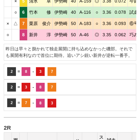
×
5
清水 卓
伊勢崎
40
A-159
◎
3.38
0.072
今節
○
6
竹本 修
伊勢崎
40
A-116
○
3.36
0.078
試走
×
△
7
栗原 俊介
伊勢崎
50
A-183
○
3.36
0.093
⑥号
○
8
新井 淳
伊勢崎
50
A-46
◎
3.35
0.062
巧み
昨日は早々と捌かれて独走展開に持ち込めなかった磯部。それで
も展開有利なので首位に期待。追いアシ鋭い新井が逆転一番手。
=
-
2
8
3
7
=
-
2
3
8
7
=
-
2
7
8
3
2R
ス