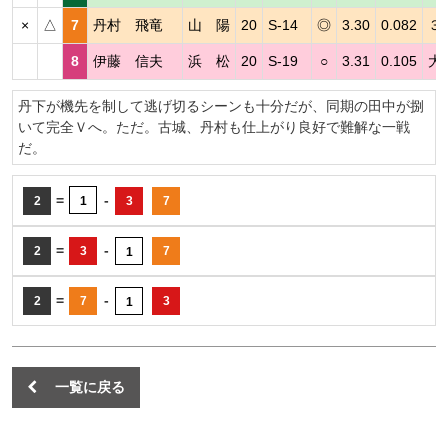
×
△
7
丹村 飛竜
山 陽
20
S-14
◎
3.30
0.082
３
8
伊藤 信夫
浜 松
20
S-19
○
3.31
0.105
大
丹下が機先を制して逃げ切るシーンも十分だが、同期の田中が捌
いて完全Ｖへ。ただ。古城、丹村も仕上がり良好で難解な一戦
だ。
=
-
2
1
3
7
=
-
2
3
7
1
=
-
2
7
3
1
一覧に戻る