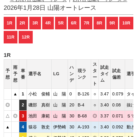
2026年1月28日 山陽オートレース
1R
2R
3R
4R
5R
6R
7R
8R
9R
10R
11R
12R
1R
ス
雨
ハ
試走
予
車
現ラ
タ
試走
予
選手名
LG
ン
タイ
選手
想
番
ンク
ー
偏差
想
デ
ム
ト
▲
1
小松 俊輔
山 陽
0
B-126
○
3.47
0.079
タイ
◎
2
磯部 真樹
山 陽
20
B-4
○
3.40
0.08
抜け
△
◎
3
池田 康範
山 陽
30
B-68
◎
3.37
0.071
Ｓで
▲
4
猿谷 敦史
伊勢崎
30
A-193
○
3.40
0.092
動き