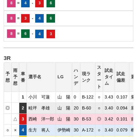
=
-
8
4
3
6
=
-
8
3
4
6
=
-
8
6
4
3
3R
ス
雨
ハ
試走
予
車
現ラ
タ
試走
予
選手名
LG
ン
タイ
選
想
番
ンク
ー
偏差
想
デ
ム
ト
1
小川 可蓮
山 陽
0
B-122
○
3.43
0.107
乗
◎
2
畦坪 孝雄
山 陽
20
B-60
○
3.40
0.094
展
△
3
西崎 洋一郎
山 陽
30
B-53
◎
3.42
0.101
前
○
×
4
生方 将人
伊勢崎
30
A-172
○
3.40
0.079
機