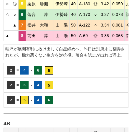
×
◎
5
栗原 勝測
伊勢崎
40
A-180
◎
3.42
0.059
戒
△
○
6
落合 淳
伊勢崎
40
A-170
○
3.37
0.078
試
▲
7
松井 大和
山 陽
50
A-122
○
3.34
0.081
今
▲
8
前田 淳
山 陽
50
A-69
◎
3.35
0.065
前
畦坪が展開有利に抜け出して白星締めへ。昨日は別府末に翻弄さ
れたが、機力悪くない生方を対抗視。落合も試走が出れば浮上。
=
-
2
4
6
5
=
-
2
6
4
5
=
-
2
5
4
6
4R