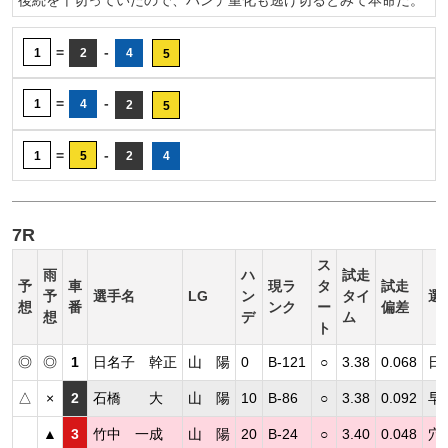
後続を千切っていたので、ハンデ重化も逃げ切るとみて本命だ。
=
-
1
2
4
5
=
-
1
4
2
5
=
-
1
5
2
4
7R
ス
雨
ハ
試走
予
車
現ラ
タ
試走
予
選手名
LG
ン
タイ
選
想
番
ンク
ー
偏差
想
デ
ム
ト
◎
◎
1
日名子 幹正
山 陽
0
B-121
○
3.38
0.068
日
△
×
2
石橋 大
山 陽
10
B-86
○
3.38
0.092
早
▲
3
竹中 一成
山 陽
20
B-24
○
3.40
0.048
穴