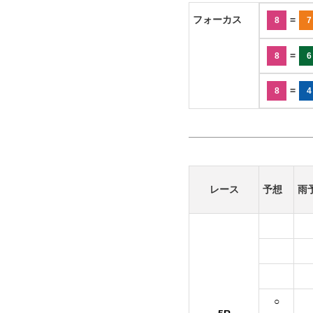
フォーカス
=
8
7
=
8
6
=
8
4
レース
予想
雨
○