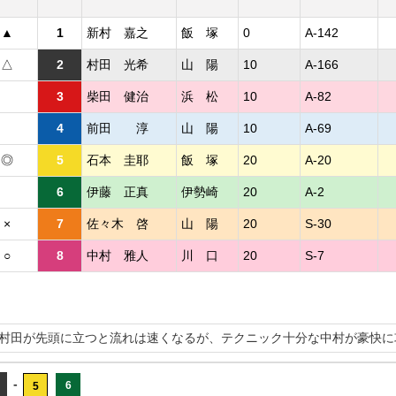
▲
1
新村 嘉之
飯 塚
0
A-142
△
2
村田 光希
山 陽
10
A-166
3
柴田 健治
浜 松
10
A-82
4
前田 淳
山 陽
10
A-69
◎
5
石本 圭耶
飯 塚
20
A-20
6
伊藤 正真
伊勢崎
20
A-2
×
7
佐々木 啓
山 陽
20
S-30
○
8
中村 雅人
川 口
20
S-7
村田が先頭に立つと流れは速くなるが、テクニック十分な中村が豪快に
-
6
5