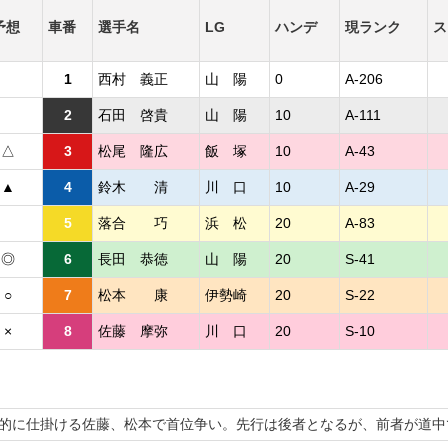
予想
車番
選手名
LG
ハンデ
現ランク
ス
1
西村 義正
山 陽
0
A-206
2
石田 啓貴
山 陽
10
A-111
△
3
松尾 隆広
飯 塚
10
A-43
▲
4
鈴木 清
川 口
10
A-29
5
落合 巧
浜 松
20
A-83
◎
6
長田 恭徳
山 陽
20
S-41
○
7
松本 康
伊勢崎
20
S-22
×
8
佐藤 摩弥
川 口
20
S-10
的に仕掛ける佐藤、松本で首位争い。先行は後者となるが、前者が道中