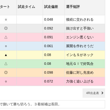
タート
試走タイム
試走偏差
選手短評
○
0.048
後続に交わされる
◎
0.092
抜け出すと手強い
△
0.091
エンジン悪くない
○
0.061
展開を作れそうだ
▲
0.08
インもＳがネック
△
0.08
地元ＧⅠで好気合
◎
0.098
佐藤に対し先攻め
○
0.072
力強く追い上げる
4R出走表
で捌いて勝ち切ろう。３着候補は長田。