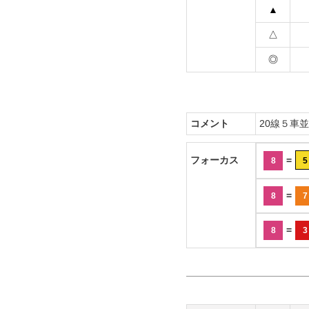
▲
△
◎
コメント
20線５車
フォーカス
=
8
5
=
8
7
=
8
3