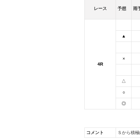
レース
予想
雨
▲
×
4R
△
○
◎
コメント
Ｓから積極