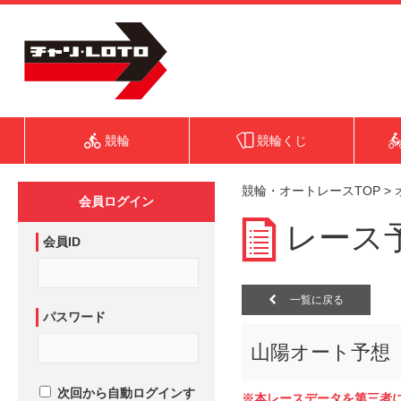
競輪
競輪くじ
競輪・オートレースTOP
>
会員ログイン
レース
会員ID
一覧に戻る
パスワード
山陽オート予想
次回から自動ログインす
※本レースデータを第三者