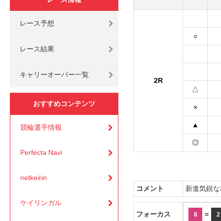
レース予想
○
レース結果
キャリーオーバー一覧
2R
△
おすすめコンテンツ
×
▲
競輪選手情報
◎
Perfecta Navi
netkeirin
コメント
新進気鋭な
ケイリンガル
フォーカス
=
8
2