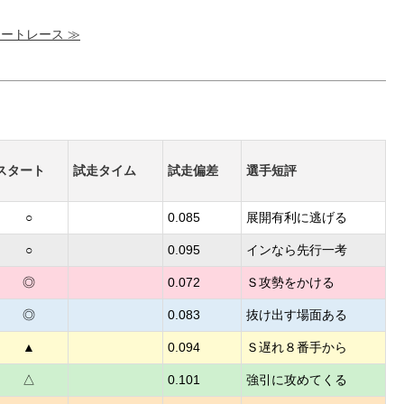
オートレース ≫
スタート
試走タイム
試走偏差
選手短評
○
0.085
展開有利に逃げる
○
0.095
インなら先行一考
◎
0.072
Ｓ攻勢をかける
◎
0.083
抜け出す場面ある
▲
0.094
Ｓ遅れ８番手から
△
0.101
強引に攻めてくる