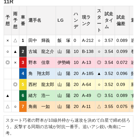
11R
ス
雨
ハ
試走
予
車
現ラ
タ
試走
予
選手名
LG
ン
タイ
選
想
番
ンク
ー
偏差
想
デ
ム
ト
×
△
1
田中 輝義
飯 塚
0
A-212
○
3.57
0.089
逃
○
▲
2
古城 龍之介
山 陽
10
B-138
○
3.54
0.099
巻
◎
×
3
野本 佳章
伊勢崎
10
A-13
◎
3.54
0.072
速
4
角 翔太郎
山 陽
20
A-185
▲
3.52
0.096
捌
◎
5
西村 龍太郎
山 陽
20
A-64
○
3.52
0.09
展
▲
6
緒方 浩一
山 陽
20
A-49
◎
3.51
0.089
す
△
○
7
角南 一如
山 陽
20
A-11
△
3.55
0.075
後
スタート巧者の野本が10線外枠から速攻を決めて白星で締め括ろ
う。反撃する同期の古城が対抗一番手。追いアシ鋭い角南に一
考。