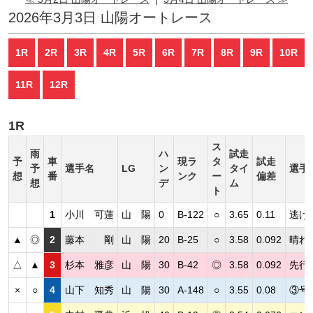
2026年3月3日 山陽オートレース
1R
2R
3R
4R
5R
6R
7R
8R
9R
10R
11R
12R
1R
ス
雨
ハ
試走
予
車
現ラ
タ
試走
予
選手名
LG
ン
タイ
選手
想
番
ンク
ー
偏差
想
デ
ム
ト
1
小川 可蓮
山 陽
0
B-122
○
3.65
0.11
逃げ
▲
◎
2
藤本 剛
山 陽
20
B-25
○
3.58
0.092
晴れ
△
▲
3
杉本 雅彦
山 陽
30
B-42
◎
3.58
0.092
先行
×
○
4
山下 知秀
山 陽
30
A-148
○
3.55
0.08
③号