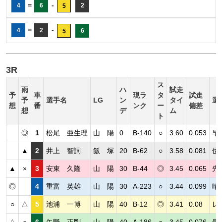
=
-
4
6
2
5
=
-
4
2
6
5
3R
ス
雨
ハ
試走
予
車
現ラ
タ
試走
予
選手名
LG
ン
タイ
選
想
番
ンク
ー
偏差
想
デ
ム
ト
◎
1
松尾 亜生理
山 陽
0
B-140
○
3.60
0.053
早
▲
2
井上 智詞
飯 塚
20
B-62
○
3.58
0.081
位
▲
×
3
安東 久隆
山 陽
30
B-44
◎
3.45
0.065
先
◎
4
重富 英雄
山 陽
30
A-223
○
3.44
0.099
晴
○
△
5
池浦 一博
山 陽
40
B-12
◎
3.41
0.08
レ
△
○
6
矢野 正剛
山 陽
40
A-186
○
3.45
0.076
最