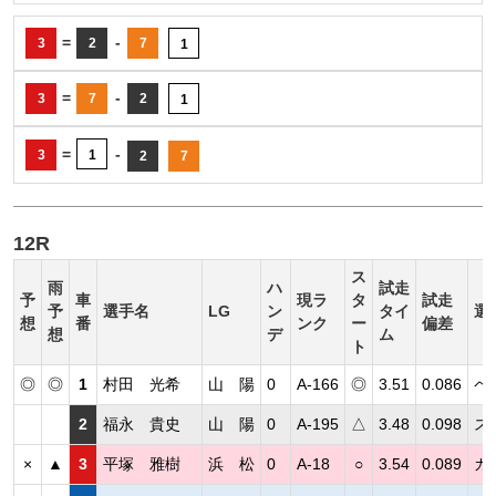
=
-
3
2
7
1
=
-
3
7
2
1
=
-
3
1
2
7
12R
ス
雨
ハ
試走
予
車
現ラ
タ
試走
予
選手名
LG
ン
タイ
選
想
番
ンク
ー
偏差
想
デ
ム
ト
◎
◎
1
村田 光希
山 陽
0
A-166
◎
3.51
0.086
ペ
2
福永 貴史
山 陽
0
A-195
△
3.48
0.098
ス
×
▲
3
平塚 雅樹
浜 松
0
A-18
○
3.54
0.089
カ