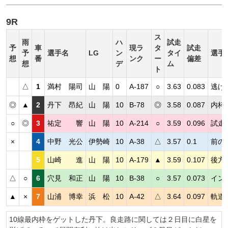
9R
ス
雨
ハ
試走
予
車
現ラ
タ
試走
予
選手名
LG
ン
タイ
選手
想
番
ンク
ー
偏差
想
デ
ム
ト
△
1
満村 陽司
山 陽
0
A-187
○
3.63
0.083
逃げ
◎
▲
2
丹下 昂紀
山 陽
10
B-78
◎
3.58
0.087
内枠
○
◎
3
祐定 響
山 陽
10
A-214
○
3.59
0.096
試走
×
4
中野 光公
伊勢崎
10
A-38
△
3.57
0.1
前の
5
山崎 進
山 陽
10
A-179
▲
3.59
0.107
後方
△
○
6
穴見 和正
山 陽
10
B-38
○
3.57
0.073
イン
▲
×
7
山浦 博幸
浜 松
10
A-42
△
3.64
0.097
軌道
10線最内枠をゲットした丹下。良走路に関しては２日目に白星を