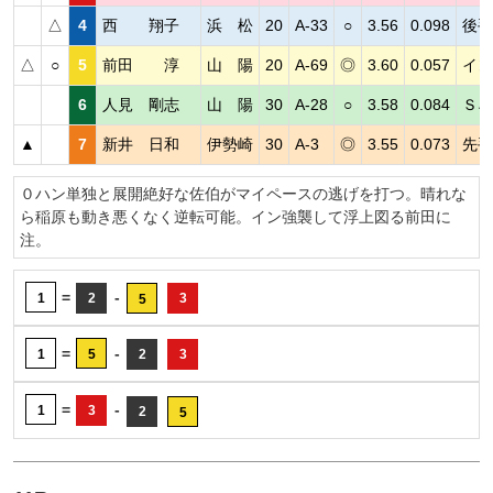
△
4
西 翔子
浜 松
20
A-33
○
3.56
0.098
後手
△
○
5
前田 淳
山 陽
20
A-69
◎
3.60
0.057
イン
6
人見 剛志
山 陽
30
A-28
○
3.58
0.084
Ｓネ
▲
7
新井 日和
伊勢崎
30
A-3
◎
3.55
0.073
先手
０ハン単独と展開絶好な佐伯がマイペースの逃げを打つ。晴れな
ら稲原も動き悪くなく逆転可能。イン強襲して浮上図る前田に
注。
=
-
1
2
3
5
=
-
1
5
2
3
=
-
1
3
2
5