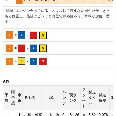
山陽にエンジン合っている！とは決して言えない田中だが、きっ
ちり修正し、最後はビシッと白星で締め括ろう。水崎が次位一番
手
=
-
7
4
3
5
=
-
7
3
4
5
=
-
7
5
4
3
6R
ス
雨
ハ
試走
予
車
現ラ
タ
試走
予
選手名
LG
ン
タイ
選
想
番
ンク
ー
偏差
想
デ
ム
ト
1
小松 俊輔
山 陽
0
B-126
○
3.82
0.078
ス