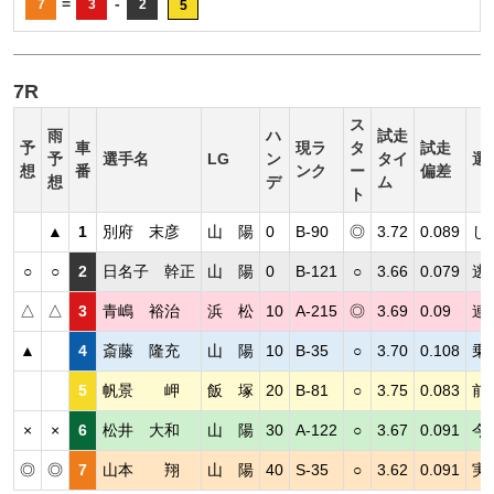
=
-
7
3
2
5
7R
ス
雨
ハ
試走
予
車
現ラ
タ
試走
予
選手名
LG
ン
タイ
選
想
番
ンク
ー
偏差
想
デ
ム
ト
▲
1
別府 末彦
山 陽
0
B-90
◎
3.72
0.089
し
○
○
2
日名子 幹正
山 陽
0
B-121
○
3.66
0.079
逃
△
△
3
青嶋 裕治
浜 松
10
A-215
◎
3.69
0.09
連
▲
4
斎藤 隆充
山 陽
10
B-35
○
3.70
0.108
乗
5
帆景 岬
飯 塚
20
B-81
○
3.75
0.083
前
×
×
6
松井 大和
山 陽
30
A-122
○
3.67
0.091
今
◎
◎
7
山本 翔
山 陽
40
S-35
○
3.62
0.091
実