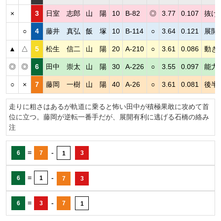
×
3
日室 志郎
山 陽
10
B-82
◎
3.77
0.107
抜け
○
4
藤井 真弘
飯 塚
10
B-114
○
3.64
0.121
展開
▲
△
5
松生 信二
山 陽
20
A-210
○
3.61
0.086
動き
◎
◎
6
田中 崇太
山 陽
30
A-226
○
3.55
0.097
能力
○
×
7
藤岡 一樹
山 陽
40
A-26
○
3.61
0.081
後半
走りに粗さはあるが軌道に乗ると怖い田中が積極果敢に攻めて首
位に立つ。藤岡が逆転一番手だが、展開有利に逃げる石橋の絡み
注
=
-
6
7
3
1
=
-
6
1
7
3
=
-
6
3
7
1