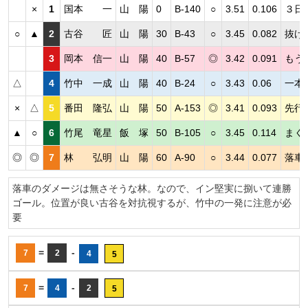
×
1
国本 一
山 陽
0
B-140
○
3.51
0.106
３日
○
▲
2
古谷 匠
山 陽
30
B-43
○
3.45
0.082
抜け
3
岡本 信一
山 陽
40
B-57
◎
3.42
0.091
もう
△
4
竹中 一成
山 陽
40
B-24
○
3.43
0.06
一本
×
△
5
番田 隆弘
山 陽
50
A-153
◎
3.41
0.093
先行
▲
○
6
竹尾 竜星
飯 塚
50
B-105
○
3.45
0.114
まく
◎
◎
7
林 弘明
山 陽
60
A-90
○
3.44
0.077
落車
落車のダメージは無さそうな林。なので、イン堅実に捌いて連勝
ゴール。位置が良い古谷を対抗視するが、竹中の一発に注意が必
要
=
-
7
2
4
5
=
-
7
4
2
5