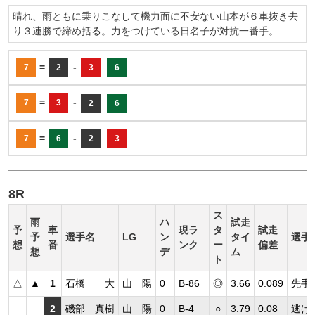
晴れ、雨ともに乗りこなして機力面に不安ない山本が６車抜き去
り３連勝で締め括る。力をつけている日名子が対抗一番手。
=
-
7
2
3
6
=
-
7
3
2
6
=
-
7
6
2
3
8R
ス
雨
ハ
試走
予
車
現ラ
タ
試走
予
選手名
LG
ン
タイ
選手
想
番
ンク
ー
偏差
想
デ
ム
ト
△
▲
1
石橋 大
山 陽
0
B-86
◎
3.66
0.089
先手
2
磯部 真樹
山 陽
0
B-4
○
3.79
0.08
逃げ