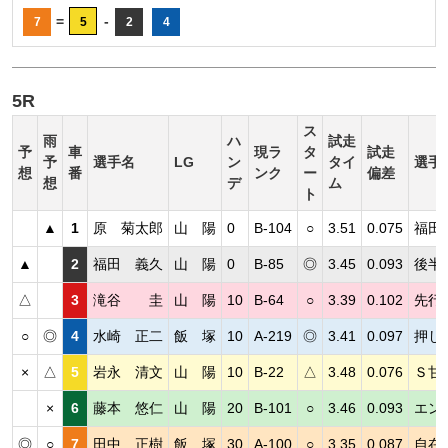
=
-
7
5
2
4
5R
ス
雨
ハ
試走
予
車
現ラ
タ
試走
予
選手名
LG
ン
タイ
選手
想
番
ンク
ー
偏差
想
デ
ム
ト
▲
1
原 菊太郎
山 陽
0
B-104
○
3.51
0.075
福田
▲
2
福田 義久
山 陽
0
B-85
◎
3.45
0.093
後半
△
3
滝谷 圭
山 陽
10
B-64
○
3.39
0.102
先行
○
◎
4
水崎 正二
飯 塚
10
A-219
◎
3.41
0.097
押し
×
△
5
岩永 清文
山 陽
10
B-22
△
3.48
0.076
Ｓ甘
×
6
藤本 悠仁
山 陽
20
B-101
○
3.46
0.093
エン
◎
○
7
田中 正樹
飯 塚
30
A-100
○
3.35
0.087
自在