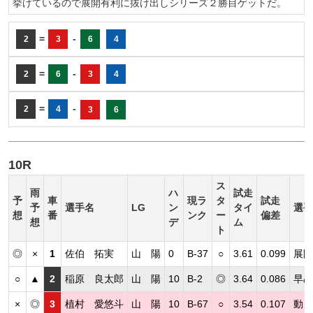
挙げているので展開有利に抜け出しシリーズ２勝目ゲットだ。
=
-
2
3
6
4
=
-
2
6
3
4
=
-
2
4
3
6
10R
ス
雨
ハ
試走
予
車
現ラ
タ
試走
予
選手名
LG
ン
タイ
選手
想
番
ンク
ー
偏差
想
デ
ム
ト
◎
×
1
佐伯 拓実
山 陽
0
B-37
○
3.61
0.099
展開
○
▲
2
稲原 良太郎
山 陽
10
B-2
◎
3.64
0.086
早め
×
◎
3
植村 愛悠斗
山 陽
10
B-67
○
3.54
0.107
動き