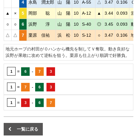
4
永島 潤太郎
山 陽
10
A-55
△
3.47
0.106
０
▲
×
5
岡部 聡
山 陽
10
A-12
▲
3.44
0.093
混
○
○
6
浜野 淳
山 陽
10
S-40
◎
3.45
0.093
動
△
△
7
栗原 佳祐
浜 松
10
S-12
○
3.47
0.106
地
地元ホープの村田が０ハンから機先を制してＶ奪取。動き良好な
浜野が果敢に攻めて逆転を狙う。栗原も仕上がり順調で好勝負。
=
-
1
6
7
3
=
-
1
7
6
3
=
-
1
3
6
7
一覧に戻る