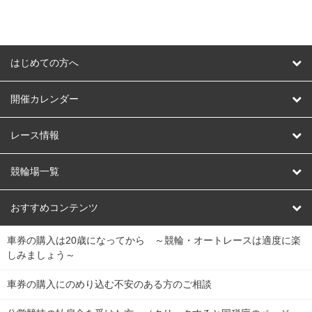
はじめての方へ
はじめての方へ
開催カレンダー
競輪
レース情報
オートレース
レース予想
競輪場一覧
競輪くじ
レース結果
北日本
函館競輪場
青森競輪場
いわき平競輪場
おすすめコンテンツ
車券の購入は20歳になってから ～競輪・オートレースは適度に楽
Dokanto!
キャリーオーバー一覧
関
競輪選手情報
弥彦競輪場
前橋競輪場
取手競輪場
宇都宮競輪場
しみましょう～
東
大宮競輪場
西武園競輪場
京王閣競輪場
立川競輪場
チャリロトプラザ
Perfecta Navi
車券の購入にのめり込む不安のある方のご相談
南
松戸競輪場
千葉競輪場
川崎競輪場
平塚競輪場