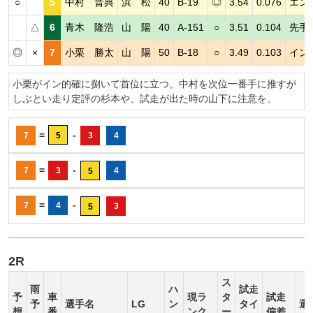
○
5
中村 晋典
浜 松
40
B-19
◎
3.54
0.076
エン
△
6
青木 隆浩
山 陽
40
A-151
○
3.51
0.104
先手
◎
×
7
小栗 勝太
山 陽
50
B-18
○
3.49
0.103
イン
小栗がイン的確に捌いて首位に立つ。中村を次位一番手に推すが
しぶとい走り定評の杉本や、試走が出た時の山下に注意を。
=
-
7
5
3
4
=
-
7
3
4
5
=
-
7
4
3
5
2R
ス
雨
ハ
試走
予
車
現ラ
タ
試走
予
選手名
LG
ン
タイ
選
想
番
ンク
ー
偏差