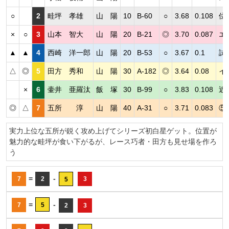
○
2
畦坪 孝雄
山 陽
10
B-60
○
3.68
0.108
位
×
○
3
山本 智大
山 陽
20
B-21
◎
3.70
0.087
エ
▲
▲
4
西崎 洋一郎
山 陽
20
B-53
○
3.67
0.1
試
△
◎
5
田方 秀和
山 陽
30
A-182
◎
3.64
0.08
イ
×
6
壷井 亜羅汰
飯 塚
30
B-99
○
3.83
0.108
近
◎
△
7
五所 淳
山 陽
40
A-31
○
3.71
0.083
⑤
実力上位な五所が鋭く攻め上げてシリーズ初白星ゲット。位置が
魅力的な畦坪が食い下がるが、レース巧者・田方も見せ場を作ろ
う
=
-
7
2
3
5
=
-
7
5
2
3