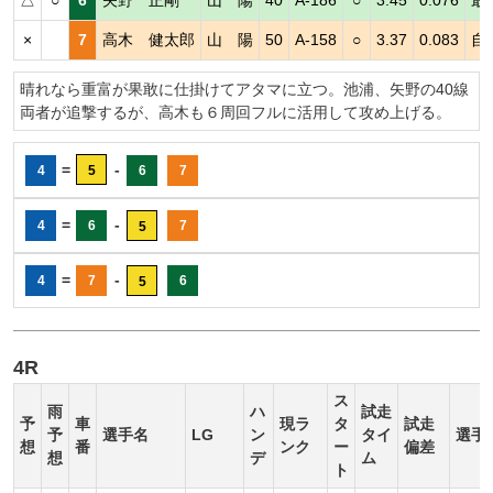
×
7
高木 健太郎
山 陽
50
A-158
○
3.37
0.083
自
晴れなら重富が果敢に仕掛けてアタマに立つ。池浦、矢野の40線
両者が追撃するが、高木も６周回フルに活用して攻め上げる。
=
-
4
5
6
7
=
-
4
6
7
5
=
-
4
7
6
5
4R
ス
雨
ハ
試走
予
車
現ラ
タ
試走
予
選手名
LG
ン
タイ
選手
想
番
ンク
ー
偏差
想
デ
ム
ト