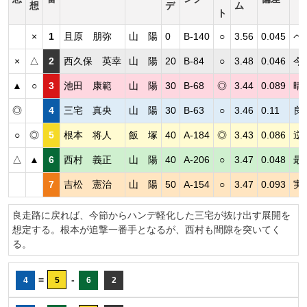
想
デ
ム
ト
×
1
且原 朋弥
山 陽
0
B-140
○
3.56
0.045
ペ
×
△
2
西久保 英幸
山 陽
20
B-84
○
3.48
0.046
今
▲
○
3
池田 康範
山 陽
30
B-68
◎
3.44
0.089
晴
◎
4
三宅 真央
山 陽
30
B-63
○
3.46
0.11
良
○
◎
5
根本 将人
飯 塚
40
A-184
◎
3.43
0.086
逆
△
▲
6
西村 義正
山 陽
40
A-206
○
3.47
0.048
最
7
吉松 憲治
山 陽
50
A-154
○
3.47
0.093
実
良走路に戻れば、今節からハンデ軽化した三宅が抜け出す展開を
想定する。根本が追撃一番手となるが、西村も間隙を突いてく
る。
=
-
4
5
6
2