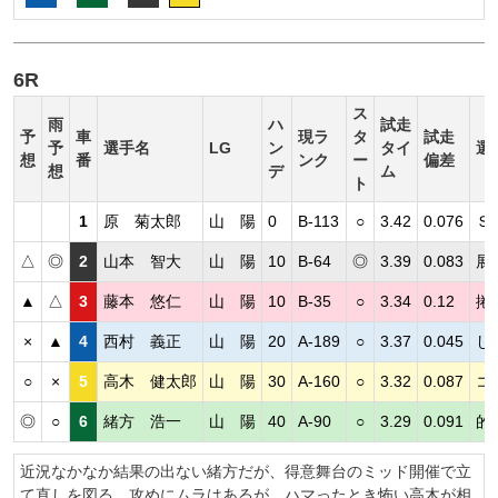
6R
ス
雨
ハ
試走
予
車
現ラ
タ
試走
予
選手名
LG
ン
タイ
選
想
番
ンク
ー
偏差
想
デ
ム
ト
1
原 菊太郎
山 陽
0
B-113
○
3.42
0.076
Ｓ
△
◎
2
山本 智大
山 陽
10
B-64
◎
3.39
0.083
展
▲
△
3
藤本 悠仁
山 陽
10
B-35
○
3.34
0.12
捲
×
▲
4
西村 義正
山 陽
20
A-189
○
3.37
0.045
し
○
×
5
高木 健太郎
山 陽
30
A-160
○
3.32
0.087
コ
◎
○
6
緒方 浩一
山 陽
40
A-90
○
3.29
0.091
的
近況なかなか結果の出ない緒方だが、得意舞台のミッド開催で立
て直しを図る。攻めにムラはあるが、ハマったとき怖い高木が相