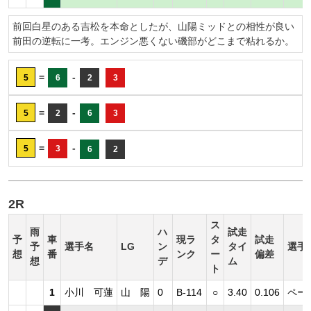
前回白星のある吉松を本命としたが、山陽ミッドとの相性が良い
前田の逆転に一考。エンジン悪くない磯部がどこまで粘れるか。
=
-
5
6
2
3
=
-
5
2
6
3
=
-
5
3
6
2
2R
ス
雨
ハ
試走
予
車
現ラ
タ
試走
予
選手名
LG
ン
タイ
選手
想
番
ンク
ー
偏差
想
デ
ム
ト
1
小川 可蓮
山 陽
0
B-114
○
3.40
0.106
ペー