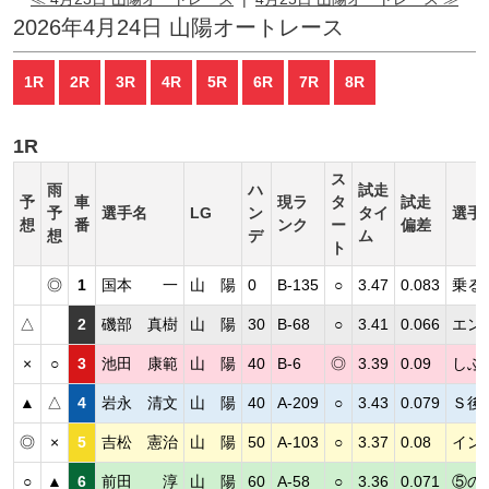
2026年4月24日 山陽オートレース
1R
2R
3R
4R
5R
6R
7R
8R
1R
ス
雨
ハ
試走
予
車
現ラ
タ
試走
予
選手名
LG
ン
タイ
選手
想
番
ンク
ー
偏差
想
デ
ム
ト
◎
1
国本 一
山 陽
0
B-135
○
3.47
0.083
乗る
△
2
磯部 真樹
山 陽
30
B-68
○
3.41
0.066
エン
×
○
3
池田 康範
山 陽
40
B-6
◎
3.39
0.09
しぶ
▲
△
4
岩永 清文
山 陽
40
A-209
○
3.43
0.079
Ｓ後
◎
×
5
吉松 憲治
山 陽
50
A-103
○
3.37
0.08
イン
○
▲
6
前田 淳
山 陽
60
A-58
○
3.36
0.071
⑤の