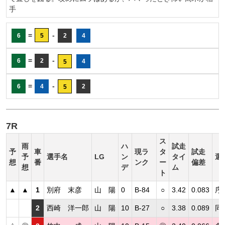
手
=
-
6
5
2
4
=
-
6
2
4
5
=
-
6
4
2
5
7R
ス
雨
ハ
試走
予
車
現ラ
タ
試走
予
選手名
LG
ン
タイ
選
想
番
ンク
ー
偏差
想
デ
ム
ト
▲
▲
1
別府 末彦
山 陽
0
B-84
○
3.42
0.083
序
2
西崎 洋一郎
山 陽
10
B-27
○
3.38
0.089
同