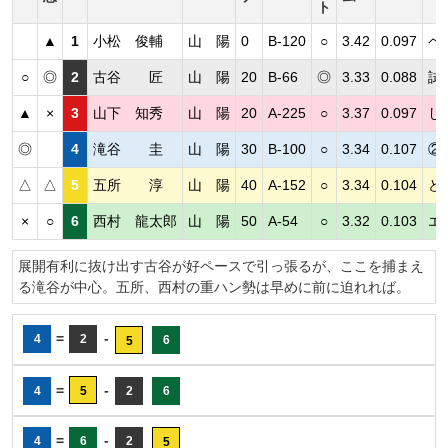
ト
▲
1
小松 俊輔
山 陽
0
B-120
○
3.42
0.097
ペ
○
◎
2
古谷 匠
山 陽
20
B-66
◎
3.33
0.088
試
▲
×
3
山下 知秀
山 陽
20
A-225
○
3.37
0.097
し
◎
4
滝谷 圭
山 陽
30
B-100
○
3.34
0.107
②
△
△
5
五所 淳
山 陽
40
A-152
○
3.34
0.104
ど
×
○
6
西村 龍太郎
山 陽
50
A-54
○
3.32
0.103
エ
展開有利に抜け出す古谷が好ペースで引っ張るが、ここを捕まえ
る滝谷が中心。五所、西村の重ハン勢は早めに前に迫れれば。
=
-
4
2
6
5
=
-
4
5
2
6
=
-
4
6
2
5