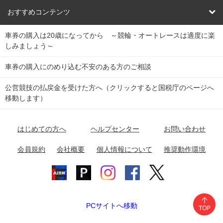
競輪くじ
レース結果
北日本
函館競輪場
青森競輪場
いわき平競輪場
おすすめコンテンツ
車券の購入は20歳になってから ～競輪・オートレースは適度に楽
Dokanto!
キャリーオーバー一覧
関
競輪選手情報
弥彦競輪場
前橋競輪場
取手競輪場
宇都宮競輪場
しみましょう～
東
大宮競輪場
西武園競輪場
京王閣競輪場
立川競輪場
チャリロトプラザ
Perfecta Navi
車券の購入にのめり込む不安のある方のご相談
南
松戸競輪場
千葉競輪場
川崎競輪場
平塚競輪場
公営競技の払戻金を受けた方へ（クリックすると国税庁のページへ
netkeirin
関
移動します）
小田原競輪場
伊東競輪場
静岡競輪場
東
ケイリンガル
中
名古屋競輪場
岐阜競輪場
大垣競輪場
豊橋競輪場
はじめての方へ
ヘルプセンター
お問い合わせ
部
チャリレンジャー
富山競輪場
松阪競輪場
四日市競輪場
会員規約
会社概要
個人情報について
推奨動作環境
競輪場情報
近
福井競輪場
奈良競輪場
向日町競輪場
和歌山競輪場
畿
岸和田競輪場
オートレース場情報
PCサイトへ移動
中国
玉野競輪場
広島競輪場
防府競輪場