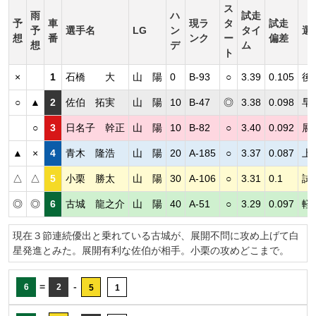
ス
雨
ハ
試走
予
車
現ラ
タ
試走
予
選手名
LG
ン
タイ
選
想
番
ンク
ー
偏差
想
デ
ム
ト
×
1
石橋 大
山 陽
0
B-93
○
3.39
0.105
後
○
▲
2
佐伯 拓実
山 陽
10
B-47
◎
3.38
0.098
早
○
3
日名子 幹正
山 陽
10
B-82
○
3.40
0.092
展
▲
×
4
青木 隆浩
山 陽
20
A-185
○
3.37
0.087
上
△
△
5
小栗 勝太
山 陽
30
A-106
○
3.31
0.1
試
◎
◎
6
古城 龍之介
山 陽
40
A-51
○
3.29
0.097
軽
現在３節連続優出と乗れている古城が、展開不問に攻め上げて白
星発進とみた。展開有利な佐伯が相手。小栗の攻めどこまで。
=
-
6
2
5
1