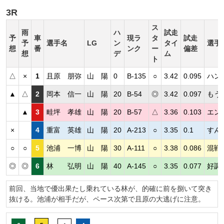
3R
ス
雨
ハ
試走
予
車
現ラ
タ
試走
予
選手名
LG
ン
タイ
選手
想
番
ンク
ー
偏差
想
デ
ム
ト
△
×
1
且原 朋弥
山 陽
0
B-135
○
3.42
0.095
ハン
▲
△
2
岡本 信一
山 陽
20
B-54
◎
3.42
0.097
もう
▲
3
畦坪 孝雄
山 陽
20
B-57
△
3.36
0.103
エン
×
4
重富 英雄
山 陽
20
A-213
○
3.35
0.1
すん
○
○
5
池浦 一博
山 陽
30
A-111
○
3.38
0.086
混戦
◎
◎
6
林 弘明
山 陽
40
A-145
○
3.35
0.077
好調
前回、当地で優出果たし乗れている林が、的確に前を捌いて突き
抜ける。池浦が相手だが、ペース次第で且原の大逃げに注意。