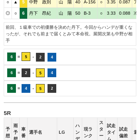
○
▲
5
中野 政則
山 陽
40
A-156
○
3.35
0.087
ア
◎
○
6
丹下 昂紀
山 陽
50
B-3
○
3.33
0.088
冷
前回、１級車での初優勝を決めた丹下。今回からハンデが重くな
ったが、それでも前まで届くとみて本命視。展開次第も中野が相
手
=
-
6
5
2
4
=
-
6
2
4
5
=
-
6
4
2
5
5R
ス
雨
ハ
試走
予
車
現ラ
タ
試走
予
選手名
LG
ン
タイ
選
想
番
ンク
ー
偏差
想
デ
ム