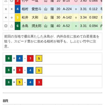
△
◎
3
竹中 一成
山 陽
10
B-15
◎
3.40
0.066
食
○
×
4
植村 愛悠斗
山 陽
20
A-224
○
3.31
0.112
早
×
○
5
松井 大和
山 陽
30
A-142
○
3.34
0.082
Ｓ
◎
△
6
永島 潤太郎
山 陽
40
A-52
○
3.31
0.094
内
前回の当地で優出果たした永島が、内外自在に攻めて白星発進を
狙う。スピード豊かに攻める植村が相手も、しぶとい竹中に注
意。
=
-
6
4
3
5
=
-
6
3
4
5
=
-
6
5
4
3
8R