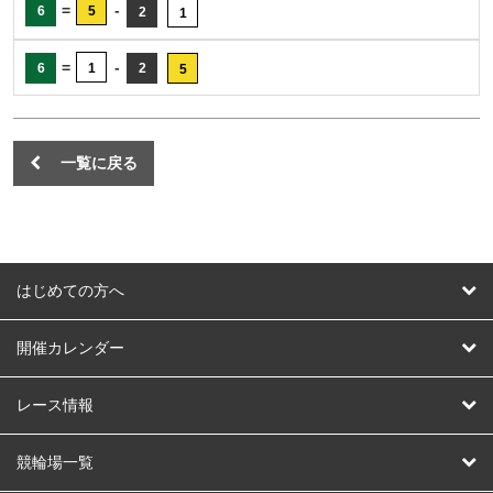
=
-
6
5
2
1
=
-
6
1
2
5
一覧に戻る
はじめての方へ
はじめての方へ
開催カレンダー
競輪
レース情報
オートレース
レース予想
競輪場一覧