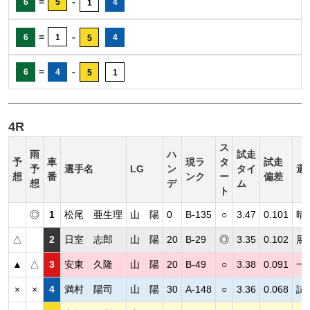
=
-
6
5
4
1
=
-
6
1
4
5
=
-
6
4
5
1
4R
ス
雨
ハ
試走
予
車
現ラ
タ
試走
予
選手名
LG
ン
タイ
選
想
番
ンク
ー
偏差
想
デ
ム
ト
◎
1
松尾 亜生理
山 陽
0
B-135
○
3.47
0.101
晴
△
2
日室 志郎
山 陽
20
B-29
◎
3.35
0.102
展
▲
△
3
安東 久隆
山 陽
20
B-49
○
3.38
0.091
一
×
×
4
満村 陽司
山 陽
30
A-148
○
3.36
0.068
試