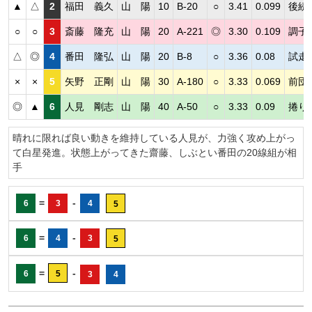
▲
△
2
福田 義久
山 陽
10
B-20
○
3.41
0.099
後続
○
○
3
斎藤 隆充
山 陽
20
A-221
◎
3.30
0.109
調子
△
◎
4
番田 隆弘
山 陽
20
B-8
○
3.36
0.08
試走
×
×
5
矢野 正剛
山 陽
30
A-180
○
3.33
0.069
前団
◎
▲
6
人見 剛志
山 陽
40
A-50
○
3.33
0.09
捲り
晴れに限れば良い動きを維持している人見が、力強く攻め上がっ
て白星発進。状態上がってきた齋藤、しぶとい番田の20線組が相
手
=
-
6
3
4
5
=
-
6
4
3
5
=
-
6
5
3
4