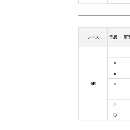
レース
予想
雨
○
▲
5R
×
△
◎