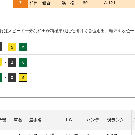
7
和田 健吾
浜 松
60
A-121
ればスピード十分な和田が積極果敢に仕掛けて首位進出。畦坪を次位一
-
6
5
-
2
6
-
2
5
予想
車番
選手名
LG
ハンデ
現ランク