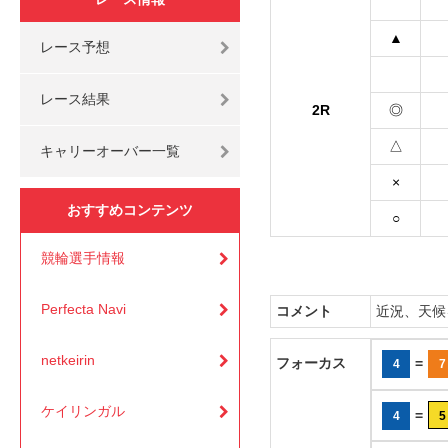
▲
レース予想
レース結果
2R
◎
△
キャリーオーバー一覧
×
おすすめコンテンツ
○
競輪選手情報
Perfecta Navi
コメント
近況、天候
netkeirin
フォーカス
=
4
7
ケイリンガル
=
4
5