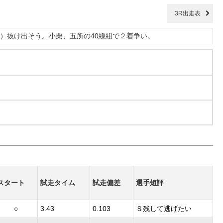
3R出走表
）抜け出そう。小栗、五所の40線組で２着争い。
スタート
試走タイム
試走偏差
選手短評
○
3.43
0.103
Ｓ残して逃げたい