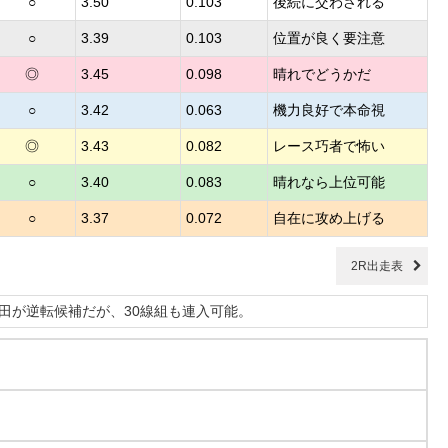
○
3.50
0.103
後続に交わされる
○
3.39
0.103
位置が良く要注意
◎
3.45
0.098
晴れでどうかだ
○
3.42
0.063
機力良好で本命視
◎
3.43
0.082
レース巧者で怖い
○
3.40
0.083
晴れなら上位可能
○
3.37
0.072
自在に攻め上げる
2R出走表
田が逆転候補だが、30線組も連入可能。