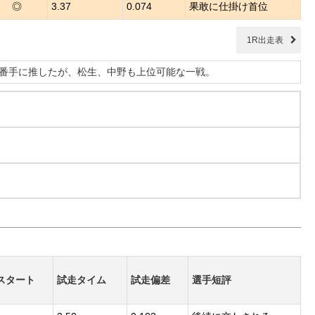
◎
3.37
0.074
果敢に仕掛け首位
1R出走表
番手に推したが、松生、中野も上位可能な一戦。
スタート
試走タイム
試走偏差
選手短評