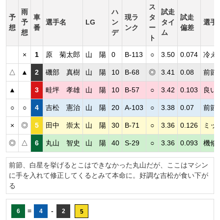
ス
雨
ハ
試走
予
車
現ラ
タ
試走
予
選手名
LG
ン
タイ
選手
想
番
ンク
ー
偏差
想
デ
ム
ト
×
1
原 菊太郎
山 陽
0
B-113
○
3.50
0.074
冷え
△
▲
2
磯部 真樹
山 陽
10
B-68
◎
3.41
0.08
前節
▲
3
畦坪 孝雄
山 陽
10
B-57
○
3.42
0.103
良い
○
○
4
吉松 憲治
山 陽
20
A-103
○
3.38
0.07
前節
×
◎
5
田中 崇太
山 陽
30
B-71
○
3.36
0.126
ミッ
◎
△
6
丸山 智史
山 陽
40
S-29
○
3.36
0.093
機修
前節、白星を挙げるとこはできなかった丸山だが、ここはマシン
に手を入れて修正してくるとみて本命に。好調な吉松が食い下が
る
=
-
6
4
2
5