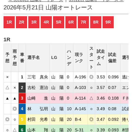
2026年5月21日 山陽オートレース
1R
2R
3R
4R
5R
6R
7R
8R
9R
1R
ス
雨
ハ
試走
予
車
現ラ
タ
試走
予
選手名
LG
ン
タイ
選手
想
番
ンク
ー
偏差
想
デ
ム
ト
×
1
三宅 真央
山 陽
0
A-196
◎
3.53
0.096
逃げ
△
×
2
吉松 憲治
山 陽
0
A-103
○
3.57
0.07
エン
▲
▲
3
山崎 進
山 陽
0
A-114
△
3.46
0.108
Ｆ持
◎
4
林 弘明
山 陽
10
A-145
○
3.49
0.08
試走
◎
○
5
村田 光希
山 陽
20
B-4
◎
3.47
0.092
捲り
○
△
6
山本 翔
山 陽
20
S-31
○
3.39
0.093
村田