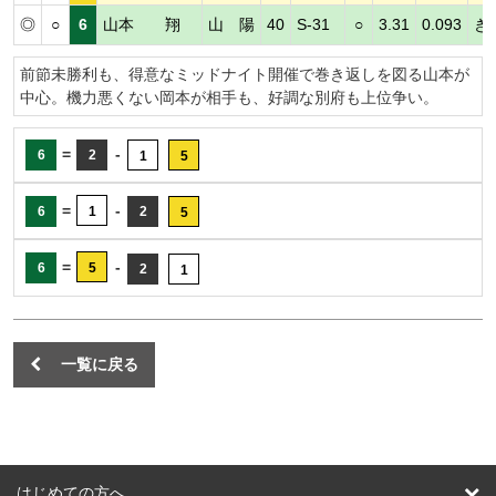
◎
○
6
山本 翔
山 陽
40
S-31
○
3.31
0.093
き
前節未勝利も、得意なミッドナイト開催で巻き返しを図る山本が
中心。機力悪くない岡本が相手も、好調な別府も上位争い。
=
-
6
2
1
5
=
-
6
1
2
5
=
-
6
5
2
1
一覧に戻る
はじめての方へ