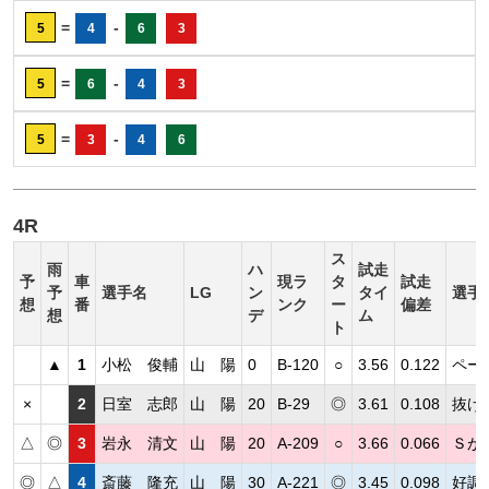
=
-
5
4
6
3
=
-
5
6
4
3
=
-
5
3
4
6
4R
ス
雨
ハ
試走
予
車
現ラ
タ
試走
予
選手名
LG
ン
タイ
選手
想
番
ンク
ー
偏差
想
デ
ム
ト
▲
1
小松 俊輔
山 陽
0
B-120
○
3.56
0.122
ペー
×
2
日室 志郎
山 陽
20
B-29
◎
3.61
0.108
抜け
△
◎
3
岩永 清文
山 陽
20
A-209
○
3.66
0.066
Ｓが
◎
△
4
斎藤 隆充
山 陽
30
A-221
◎
3.45
0.098
好調