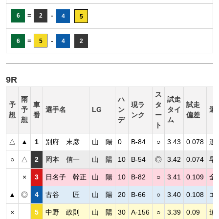
=
-
6
2
4
5
=
-
6
5
4
2
9R
ス
雨
ハ
試走
予
車
現ラ
タ
試走
予
選手名
LG
ン
タイ
選
想
番
ンク
ー
偏差
想
デ
ム
ト
△
▲
1
別府 末彦
山 陽
0
B-84
○
3.43
0.078
連
○
△
2
岡本 信一
山 陽
10
B-54
◎
3.42
0.074
早
×
3
日名子 幹正
山 陽
10
B-82
○
3.41
0.109
全
▲
◎
4
古谷 匠
山 陽
20
B-66
○
3.40
0.108
エ
×
5
中野 政則
山 陽
30
A-156
○
3.39
0.09
追