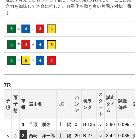
合力を加味して本命に推した。Ｈ重化も動き良い片岡が対抗一番
手
=
-
6
4
3
5
=
-
6
3
4
5
=
-
6
5
4
3
7R
ス
雨
ハ
試走
予
車
現ラ
タ
試走
予
選手名
LG
ン
タイ
選
想
番
ンク
ー
偏差
想
デ
ム
ト
1
且原 朋弥
山 陽
0
B-135
○
3.60
0.095
ペ
×
△
2
西崎 洋一郎
山 陽
20
B-27
○
3.42
0.085
先