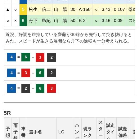
▲
○
5
松生 信二
山 陽
30
A-158
○
3.43
0.107
落車
○
×
6
丹下 昂紀
山 陽
50
B-3
○
3.46
0.09
スピ
近況、好調を維持している齊藤が30線から先行して突き抜けると
みた。スピードが生きる展開なら丹下の逆転も十分考えられる。
=
-
4
6
3
2
=
-
4
3
6
2
=
-
4
2
6
3
5R
ス
雨
ハ
試走
予
車
現ラ
タ
試走
予
選手名
LG
ン
タイ
選
想
番
ンク
ー
偏差
想
デ
ム