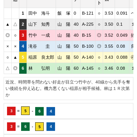
ト
1
田中 海斗
飯 塚
0
B-121
○
3.53
0.091
ペ
▲
△
2
山下 知秀
山 陽
40
A-225
○
3.50
0.1
１
◎
○
3
竹中 一成
山 陽
40
B-15
◎
3.52
0.049
抜
×
×
4
滝谷 圭
山 陽
50
B-100
◎
3.55
0.08
良
○
▲
5
稲原 良太郎
山 陽
50
A-140
○
3.43
0.088
④
△
◎
6
林 弘明
山 陽
60
A-145
○
3.46
0.08
１
近況、時間帯を問わない好走が目立つ竹中が、40線から先手を奪
い後続を抑え込む。機力悪くない稲原が相手候補。林は１Ｒ次第
か
=
-
3
5
6
4
=
-
3
6
4
5