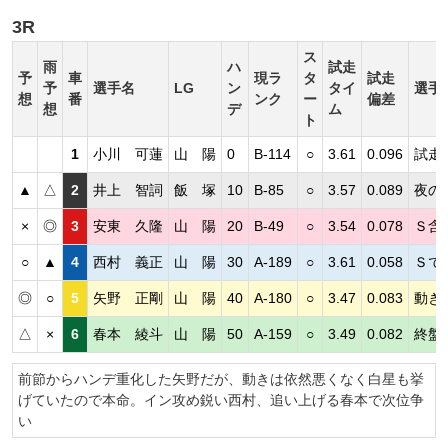
3R
ス
雨
ハ
試走
予
車
現ラ
タ
試走
予
選手名
LG
ン
タイ
選手
想
番
ンク
ー
偏差
想
デ
ム
ト
1
小川 可蓮
山 陽
0
B-114
○
3.61
0.096
試走
▲
△
2
井上 智詞
飯 塚
10
B-85
○
3.57
0.089
夜の
×
◎
3
安東 久隆
山 陽
20
B-49
○
3.54
0.078
Ｓ含
○
▲
4
西村 義正
山 陽
30
A-189
○
3.61
0.058
Ｓで
◎
○
5
矢野 正剛
山 陽
40
A-180
○
3.47
0.083
動き
△
×
6
春本 綾斗
山 陽
50
A-159
○
3.49
0.082
終盤
前節からハンデ重化した矢野だが、動きは依然悪くなく白星も挙
げていたので本命。イン攻め鋭い西村、追い上げる春本で次位争
い