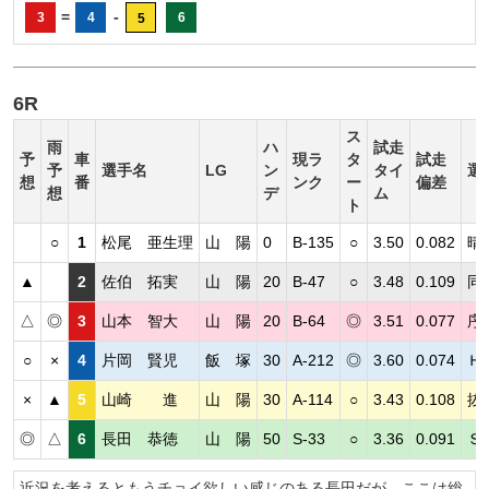
=
-
3
4
6
5
6R
ス
雨
ハ
試走
予
車
現ラ
タ
試走
予
選手名
LG
ン
タイ
選
想
番
ンク
ー
偏差
想
デ
ム
ト
○
1
松尾 亜生理
山 陽
0
B-135
○
3.50
0.082
晴
▲
2
佐伯 拓実
山 陽
20
B-47
○
3.48
0.109
同
△
◎
3
山本 智大
山 陽
20
B-64
◎
3.51
0.077
序
○
×
4
片岡 賢児
飯 塚
30
A-212
◎
3.60
0.074
Ｈ
×
▲
5
山崎 進
山 陽
30
A-114
○
3.43
0.108
抜
◎
△
6
長田 恭徳
山 陽
50
S-33
○
3.36
0.091
Ｓ
近況を考えるともうチョイ欲しい感じのある長田だが、ここは総