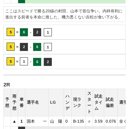
ここはスピードで勝る20線の村田、山本で首位争い。内枠有利に
進出する前者を本命に推した。機力悪くない吉松が食い下がる。
=
-
5
6
2
1
=
-
5
2
6
1
=
-
5
1
6
2
2R
ス
雨
ハ
試走
予
車
現ラ
タ
試走
予
選手名
LG
ン
タイ
選手
想
番
ンク
ー
偏差
想
デ
ム
ト
▲
1
国本 一
山 陽
0
B-135
○
3.59
0.076
全く