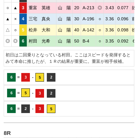
○
▲
3
重富 英雄
山 陽
20
A-213
◎
3.43
0.077
抜
▲
×
4
三宅 真央
山 陽
30
A-196
○
3.36
0.096
前
△
○
5
松井 大和
山 陽
40
A-142
○
3.36
0.098
徐
◎
◎
6
村田 光希
山 陽
50
B-4
○
3.35
0.092
６
初日は二回乗りとなっている村田。ここはスピードを発揮すると
みて本命に推したが、１Ｒの結果が重要に。重富が相手候補。
=
-
6
3
2
5
=
-
6
5
3
2
=
-
6
2
3
5
8R