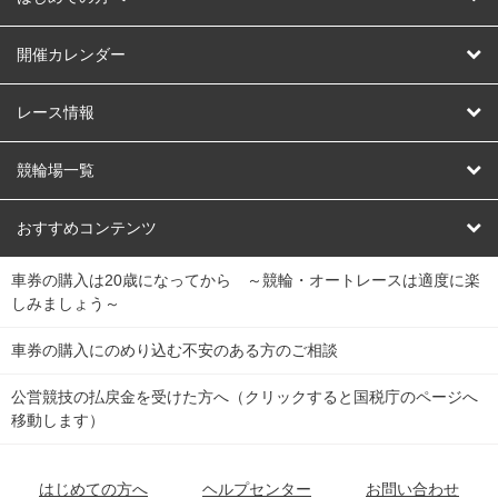
はじめての方へ
開催カレンダー
競輪
レース情報
オートレース
レース予想
競輪場一覧
競輪くじ
レース結果
北日本
函館競輪場
青森競輪場
いわき平競輪場
おすすめコンテンツ
車券の購入は20歳になってから ～競輪・オートレースは適度に楽
Dokanto!
キャリーオーバー一覧
関
競輪選手情報
弥彦競輪場
前橋競輪場
取手競輪場
宇都宮競輪場
しみましょう～
東
大宮競輪場
西武園競輪場
京王閣競輪場
立川競輪場
チャリロトプラザ
Perfecta Navi
車券の購入にのめり込む不安のある方のご相談
南
松戸競輪場
千葉競輪場
川崎競輪場
平塚競輪場
公営競技の払戻金を受けた方へ（クリックすると国税庁のページへ
netkeirin
関
移動します）
小田原競輪場
伊東競輪場
静岡競輪場
東
ケイリンガル
中
名古屋競輪場
岐阜競輪場
大垣競輪場
豊橋競輪場
はじめての方へ
ヘルプセンター
お問い合わせ