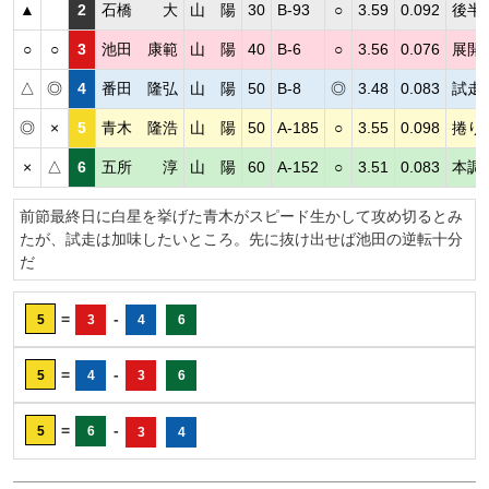
▲
2
石橋 大
山 陽
30
B-93
○
3.59
0.092
後半
○
○
3
池田 康範
山 陽
40
B-6
○
3.56
0.076
展開
△
◎
4
番田 隆弘
山 陽
50
B-8
◎
3.48
0.083
試走
◎
×
5
青木 隆浩
山 陽
50
A-185
○
3.55
0.098
捲り
×
△
6
五所 淳
山 陽
60
A-152
○
3.51
0.083
本調
前節最終日に白星を挙げた青木がスピード生かして攻め切るとみ
たが、試走は加味したいところ。先に抜け出せば池田の逆転十分
だ
=
-
5
3
4
6
=
-
5
4
3
6
=
-
5
6
3
4