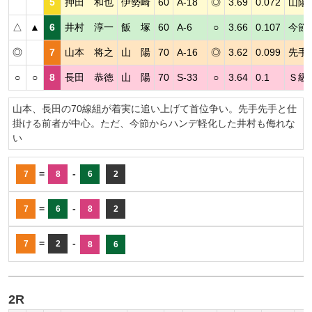
5
押田 和也
伊勢崎
60
A-18
◎
3.69
0.072
山陽
△
▲
6
井村 淳一
飯 塚
60
A-6
○
3.66
0.107
今節
◎
7
山本 将之
山 陽
70
A-16
◎
3.62
0.099
先手
○
○
8
長田 恭徳
山 陽
70
S-33
○
3.64
0.1
Ｓ級
山本、長田の70線組が着実に追い上げて首位争い。先手先手と仕
掛ける前者が中心。ただ、今節からハンデ軽化した井村も侮れな
い
=
-
7
8
6
2
=
-
7
6
8
2
=
-
7
2
8
6
2R