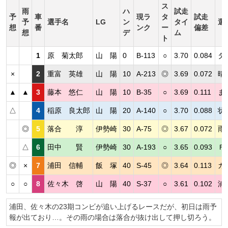
ス
雨
ハ
試走
予
車
現ラ
タ
試走
予
選手名
LG
ン
タイ
選
想
番
ンク
ー
偏差
想
デ
ム
ト
1
原 菊太郎
山 陽
0
B-113
○
3.70
0.084
タ
×
2
重富 英雄
山 陽
10
A-213
◎
3.69
0.072
晴
▲
▲
3
藤本 悠仁
山 陽
10
B-35
○
3.69
0.111
ま
△
4
稲原 良太郎
山 陽
20
A-140
○
3.70
0.088
状
◎
5
落合 淳
伊勢崎
30
A-75
◎
3.67
0.072
雨
△
6
田中 賢
伊勢崎
30
A-193
○
3.65
0.093
Ｆ
◎
×
7
浦田 信輔
飯 塚
40
S-45
◎
3.64
0.113
ガ
○
○
8
佐々木 啓
山 陽
40
S-37
○
3.61
0.102
浦
浦田、佐々木の23期コンビが追い上げるレースだが、初日は雨予
報が出ており…。その雨の場合は落合が抜け出して押し切ろう。