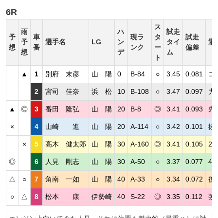
6R
ス
雨
ハ
試走
予
車
現ラ
タ
試走
予
選手名
LG
ン
タイ
選
想
番
ンク
ー
偏差
想
デ
ム
ト
▲
1
別府 末彦
山 陽
0
B-84
○
3.45
0.081
コ
2
宮司 佳奈
浜 松
10
B-108
○
3.47
0.097
力
▲
◎
3
番田 隆弘
山 陽
20
B-8
◎
3.41
0.093
先
×
4
山崎 進
山 陽
20
A-114
○
3.42
0.101
抜
×
5
高木 健太郎
山 陽
30
A-160
◎
3.41
0.105
2
◎
6
人見 剛志
山 陽
30
A-50
○
3.37
0.077
4
△
○
7
角南 一如
山 陽
40
A-33
○
3.34
0.072
後
○
△
8
松本 康
伊勢崎
40
S-22
◎
3.35
0.112
強