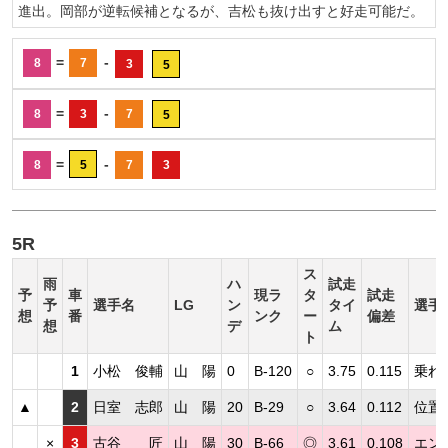
進出。岡部が逆転候補となるが、吉松も抜け出すと好走可能だ。
=
-
8
7
3
5
=
-
8
3
7
5
=
-
8
5
7
3
5R
ス
雨
ハ
試走
予
車
現ラ
タ
試走
予
選手名
LG
ン
タイ
選手
想
番
ンク
ー
偏差
想
デ
ム
ト
1
小松 俊輔
山 陽
0
B-120
○
3.75
0.115
乗れ
▲
2
日室 志郎
山 陽
20
B-29
○
3.64
0.112
位置
×
3
古谷 匠
山 陽
30
B-66
◎
3.61
0.108
エン