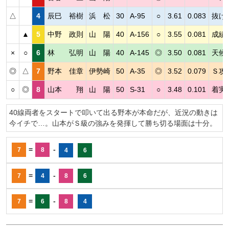
△
4
辰巳 裕樹
浜 松
30
A-95
○
3.61
0.083
抜け
▲
5
中野 政則
山 陽
40
A-156
○
3.55
0.081
成績
×
○
6
林 弘明
山 陽
40
A-145
◎
3.50
0.081
天候
◎
△
7
野本 佳章
伊勢崎
50
A-35
◎
3.52
0.079
Ｓ攻
○
◎
8
山本 翔
山 陽
50
S-31
○
3.48
0.101
着実
40線両者をスタートで叩いて出る野本が本命だが、近況の動きは
今イチで…。山本がＳ級の強みを発揮して勝ち切る場面は十分。
=
-
7
8
4
6
=
-
7
4
8
6
=
-
7
6
8
4