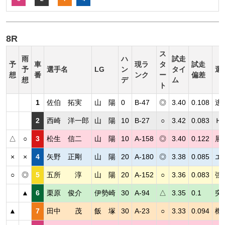
8R
ス
雨
ハ
試走
予
車
現ラ
タ
試走
予
選手名
LG
ン
タイ
選
想
番
ンク
ー
偏差
想
デ
ム
ト
1
佐伯 拓実
山 陽
0
B-47
◎
3.40
0.108
逃
2
西崎 洋一郎
山 陽
10
B-27
○
3.42
0.083
Ｈ
△
○
3
松生 信二
山 陽
10
A-158
◎
3.40
0.122
展
×
×
4
矢野 正剛
山 陽
20
A-180
◎
3.38
0.085
エ
○
◎
5
五所 淳
山 陽
20
A-152
○
3.36
0.083
強
▲
6
栗原 俊介
伊勢崎
30
A-94
△
3.35
0.1
突
▲
7
田中 茂
飯 塚
30
A-23
○
3.33
0.094
機