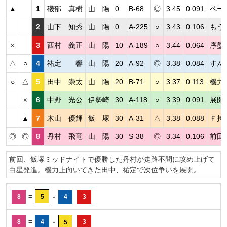
▲
1
磯部 真樹
山 陽
0
B-68
◎
3.45
0.091
ペー
2
山下 知秀
山 陽
0
A-225
○
3.43
0.106
もう
×
3
西村 義正
山 陽
10
A-189
○
3.44
0.064
序盤
△
○
4
祐定 響
山 陽
20
A-92
◎
3.38
0.084
すん
○
△
5
田中 崇太
山 陽
20
B-71
○
3.37
0.113
機力
×
6
中野 光公
伊勢崎
30
A-118
○
3.39
0.091
展開
▲
7
木山 優輝
飯 塚
30
A-31
△
3.38
0.088
Ｆ持
◎
◎
8
丹村 飛竜
山 陽
30
S-38
◎
3.34
0.106
前回
前回、飯塚ミッドナイトで優勝した丹村が走路不問に攻め上げて
白星発進。機力上向いてきた田中、祐定で次位争いを展開。
=
-
8
5
4
3
=
-
8
4
3
5