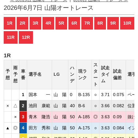
2026年6月7日 山陽オートレース
1R
2R
3R
4R
5R
6R
7R
8R
9R
10R
11R
12R
1R
ス
雨
ハ
試走
予
車
現ラ
タ
試走
予
選手名
LG
ン
タイ
選手
想
番
ンク
ー
偏差
想
デ
ム
ト
1
国本 一
山 陽
0
B-135
○
3.71
0.075
ペー
×
△
2
池田 康範
山 陽
40
B-6
○
3.66
0.082
位置
×
3
青木 隆浩
山 陽
50
A-185
◎
3.63
0.09
抜け
▲
◎
4
田方 秀和
山 陽
50
A-175
○
3.63
0.084
イン