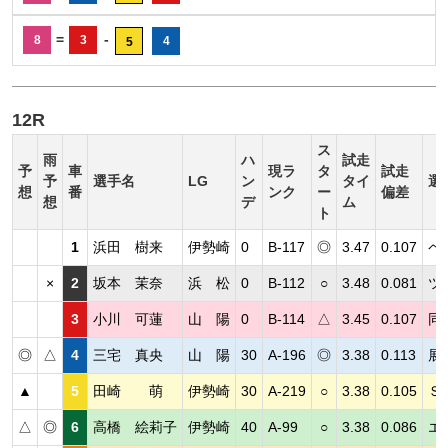
=
-
8
3
4
5
12R
ス
雨
ハ
試走
予
車
現ラ
タ
試走
予
選手名
LG
ン
タイ
選
想
番
ンク
ー
偏差
想
デ
ム
ト
1
浜田 樹来
伊勢崎
0
B-117
◎
3.47
0.107
ペ
×
2
坂本 茉奈
浜 松
0
B-112
○
3.48
0.081
ツ
3
小川 可蓮
山 陽
0
B-114
△
3.45
0.107
同
◎
△
4
三宅 真央
山 陽
30
A-196
◎
3.38
0.113
展
▲
5
田崎 萌
伊勢崎
30
A-219
○
3.38
0.105
Ｓ
△
◎
6
高橋 絵莉子
伊勢崎
40
A-99
○
3.38
0.086
エ