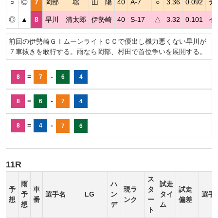
○
◎
7
岡部 聡
山 陽
40
A-7
○
3.36
0.092
テ
◎
▲
8
早川 清太郎
伊勢崎
40
S-17
△
3.32
0.101
イ
前回の伊勢崎ＧⅠムーンライトＣＣで優出し機力悪くない早川が
７車抜きを敢行する。雨なら岡部、村田で首位争いを展開する。
=
-
8
7
6
4
=
-
8
6
7
4
=
-
8
4
7
6
11R
ス
雨
ハ
試走
予
車
現ラ
タ
試走
予
選手名
LG
ン
タイ
選手
想
番
ンク
ー
偏差
想
デ
ム
ト