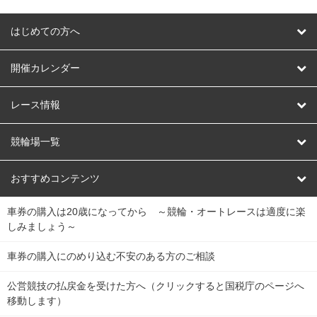
はじめての方へ
はじめての方へ
開催カレンダー
競輪
レース情報
オートレース
レース予想
競輪場一覧
競輪くじ
レース結果
北日本
函館競輪場
青森競輪場
いわき平競輪場
おすすめコンテンツ
車券の購入は20歳になってから ～競輪・オートレースは適度に楽
Dokanto!
キャリーオーバー一覧
関
競輪選手情報
弥彦競輪場
前橋競輪場
取手競輪場
宇都宮競輪場
しみましょう～
東
大宮競輪場
西武園競輪場
京王閣競輪場
立川競輪場
チャリロトプラザ
Perfecta Navi
車券の購入にのめり込む不安のある方のご相談
南
松戸競輪場
千葉競輪場
川崎競輪場
平塚競輪場
公営競技の払戻金を受けた方へ（クリックすると国税庁のページへ
netkeirin
関
移動します）
小田原競輪場
伊東競輪場
静岡競輪場
東