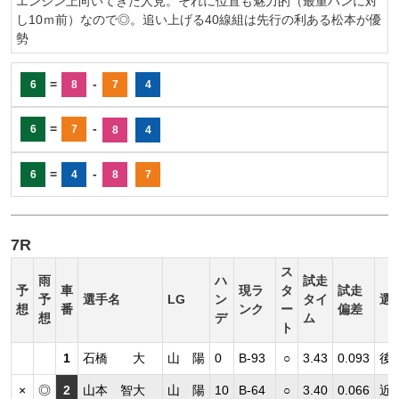
エンジン上向いてきた人見。それに位置も魅力的（最重ハンに対
し10ｍ前）なので◎。追い上げる40線組は先行の利ある松本が優
勢
=
-
6
8
7
4
=
-
6
7
8
4
=
-
6
4
8
7
7R
ス
雨
ハ
試走
予
車
現ラ
タ
試走
予
選手名
LG
ン
タイ
選
想
番
ンク
ー
偏差
想
デ
ム
ト
1
石橋 大
山 陽
0
B-93
○
3.43
0.093
後
×
◎
2
山本 智大
山 陽
10
B-64
○
3.40
0.066
近