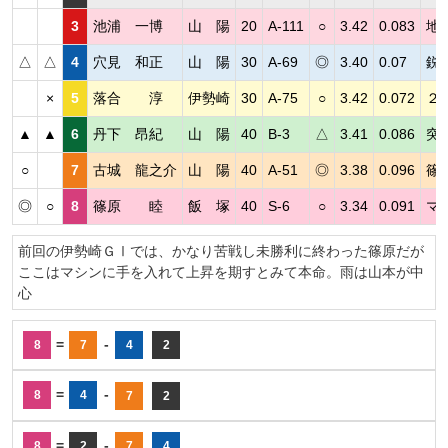
3
池浦 一博
山 陽
20
A-111
○
3.42
0.083
地
△
△
4
穴見 和正
山 陽
30
A-69
◎
3.40
0.07
鋭
×
5
落合 淳
伊勢崎
30
A-75
○
3.42
0.072
２
▲
▲
6
丹下 昂紀
山 陽
40
B-3
△
3.41
0.086
突
○
7
古城 龍之介
山 陽
40
A-51
◎
3.38
0.096
篠
◎
○
8
篠原 睦
飯 塚
40
S-6
○
3.34
0.091
マ
前回の伊勢崎ＧⅠでは、かなり苦戦し未勝利に終わった篠原だが
ここはマシンに手を入れて上昇を期すとみて本命。雨は山本が中
心
=
-
8
7
4
2
=
-
8
4
7
2
=
-
8
2
7
4