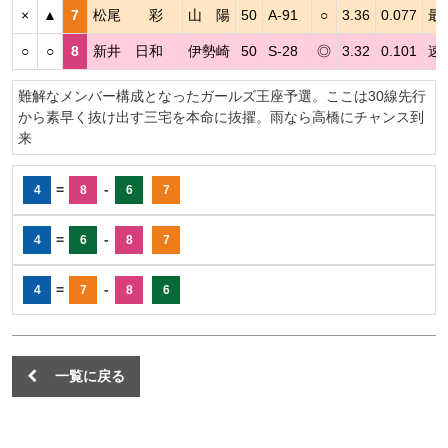
×
▲
7
松尾 彩
山 陽
50
A-91
○
3.36
0.077
最
○
○
8
新井 日和
伊勢崎
50
S-28
◎
3.32
0.101
速
難解なメンバー構成となったガールズ王座予選。ここは30線先行
から素早く抜け出す三宅を本命に抜擢。雨なら高橋にチャンス到
来
=
-
4
8
6
7
=
-
4
6
8
7
=
-
4
7
8
6
一覧に戻る