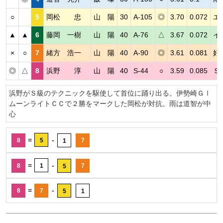
○
5
岡松 忠
山 陽
30
A-105
◎
3.70
0.072
エ
▲
▲
6
藤岡 一樹
山 陽
40
A-76
△
3.67
0.072
イ
×
○
7
緒方 浩一
山 陽
40
A-90
◎
3.61
0.081
好
◎
△
8
浜野 淳
山 陽
40
S-44
○
3.59
0.085
Ｓ
浜野がＳ級のテクニックを駆使して首位に踊り出る。伊勢崎ＧⅠ
ムーンライトＣＣで２勝をマークした岡松が対抗。雨は道智が中
心
=
-
8
5
7
1
=
-
8
1
7
5
=
-
8
7
5
1