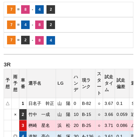
=
-
7
8
4
2
=
-
7
4
8
2
=
-
7
2
8
4
3R
ス
雨
ハ
試走
予
車
現ラ
タ
試走
予
選手名
LG
ン
タイ
選
想
番
ンク
ー
偏差
想
デ
ム
ト
△
1
日名子 幹正
山 陽
0
B-82
○
3.67
0.1
Ｓ
×
2
竹中 一成
山 陽
10
B-15
○
3.66
0.059
近
3
桝崎 星名
浜 松
20
B-25
○
3.71
0.086
ム
◎
4
道智 亮介
飯 塚
30
A-136
○
3.61
0.1
雨