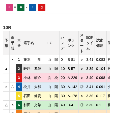
=
-
8
6
4
3
10R
ス
雨
ハ
試走
予
車
現ラ
タ
試走
予
選手名
LG
ン
タイ
選
想
番
ンク
ー
偏差
想
デ
ム
ト
×
1
藤本 剛
山 陽
0
B-81
○
3.41
0.083
後
▲
2
畦坪 孝雄
山 陽
10
B-57
○
3.39
0.104
後
3
小林 頼介
浜 松
20
A-229
○
3.40
0.098
山
×
△
4
松井 大和
山 陽
30
A-142
◎
3.41
0.091
先
5
石田 啓貴
山 陽
30
A-178
○
3.36
0.117
機
△
○
6
村田 光希
山 陽
40
B-4
◎
3.36
0.1
機