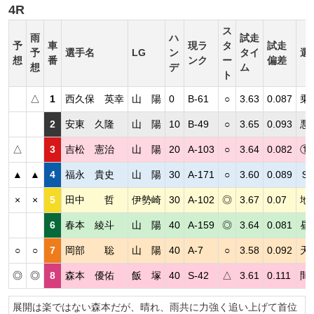
4R
ス
雨
ハ
試走
予
車
現ラ
タ
試走
予
選手名
LG
ン
タイ
選
想
番
ンク
ー
偏差
想
デ
ム
ト
△
1
西久保 英幸
山 陽
0
B-61
○
3.63
0.087
乗
2
安東 久隆
山 陽
10
B-49
○
3.65
0.093
悪
△
3
吉松 憲治
山 陽
20
A-103
○
3.64
0.082
①
▲
▲
4
福永 貴史
山 陽
30
A-171
○
3.60
0.089
Ｓ
×
×
5
田中 哲
伊勢崎
30
A-102
◎
3.67
0.07
地
6
春本 綾斗
山 陽
40
A-159
◎
3.64
0.081
昼
○
○
7
岡部 聡
山 陽
40
A-7
○
3.58
0.092
天
◎
◎
8
森本 優佑
飯 塚
40
S-42
△
3.61
0.111
間
展開は楽ではない森本だが、晴れ、雨共に力強く追い上げて首位