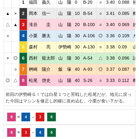
1
福田 義久
山 陽
0
B-20
○
3.40
0.088
後
▲
×
2
岡本 信一
山 陽
10
B-54
○
3.41
0.085
機
△
▲
3
滝谷 圭
山 陽
20
B-100
○
3.40
0.069
抜
○
4
小栗 勝太
山 陽
30
A-106
◎
3.36
0.109
ガ
5
森村 亮
伊勢崎
30
A-130
○
3.38
0.09
山
×
◎
6
西村 龍太郎
山 陽
30
A-54
△
3.38
0.096
試
○
7
桝崎 陽介
飯 塚
40
A-93
◎
3.37
0.087
伊
◎
△
8
松尾 啓史
山 陽
40
S-26
○
3.33
0.112
機
前回の伊勢崎ＧⅠでは白星１つと苦戦した松尾だが、地元に戻っ
た今回はマシンを修正し的確に攻め込む。小栗が食い下がる。
=
-
8
4
3
6
=
-
8
3
4
6