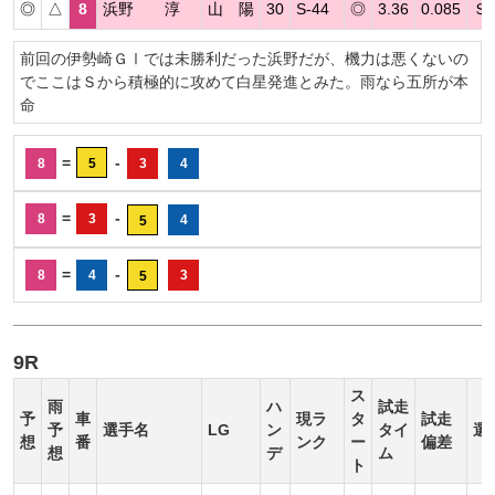
◎
△
8
浜野 淳
山 陽
30
S-44
◎
3.36
0.085
Ｓ
前回の伊勢崎ＧⅠでは未勝利だった浜野だが、機力は悪くないの
でここはＳから積極的に攻めて白星発進とみた。雨なら五所が本
命
=
-
8
5
3
4
=
-
8
3
4
5
=
-
8
4
3
5
9R
ス
雨
ハ
試走
予
車
現ラ
タ
試走
予
選手名
LG
ン
タイ
選
想
番
ンク
ー
偏差
想
デ
ム
ト