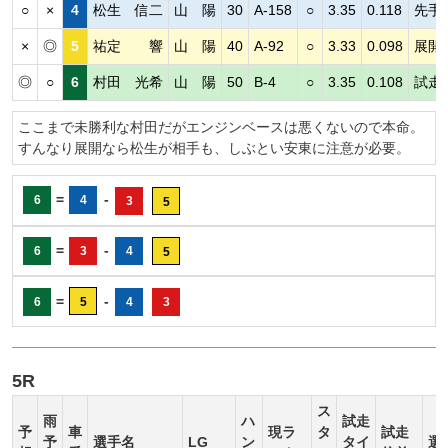
○
×
4
松生 信二
山 陽
30
A-158
○
3.35
0.118
先手
×
◎
5
祐定 響
山 陽
40
A-92
○
3.33
0.098
展開
◎
○
6
村田 光希
山 陽
50
B-4
○
3.35
0.108
試走
ここまで未勝利な村田だがエンジンベースは悪くないので本命。
すんなり展開なら松生が相手も、しぶとい安東に注意が必要。
=
-
6
4
3
5
=
-
6
3
4
5
=
-
6
5
4
3
5R
ス
雨
ハ
試走
予
車
現ラ
タ
試走
予
選手名
LG
ン
タイ
選