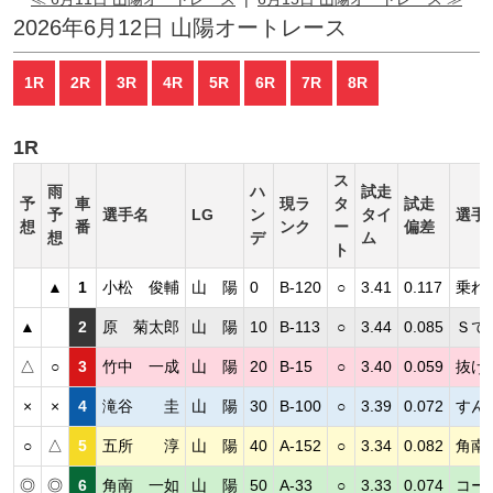
2026年6月12日 山陽オートレース
1R
2R
3R
4R
5R
6R
7R
8R
1R
ス
雨
ハ
試走
予
車
現ラ
タ
試走
予
選手名
LG
ン
タイ
選手
想
番
ンク
ー
偏差
想
デ
ム
ト
▲
1
小松 俊輔
山 陽
0
B-120
○
3.41
0.117
乗れ
▲
2
原 菊太郎
山 陽
10
B-113
○
3.44
0.085
Ｓで
△
○
3
竹中 一成
山 陽
20
B-15
○
3.40
0.059
抜け
×
×
4
滝谷 圭
山 陽
30
B-100
○
3.39
0.072
すん
○
△
5
五所 淳
山 陽
40
A-152
○
3.34
0.082
角南
◎
◎
6
角南 一如
山 陽
50
A-33
○
3.33
0.074
コー