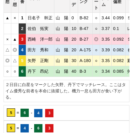
想
番
ンク
ー
偏差
想
デ
ム
ト
▲
×
1
日名子 幹正
山 陽
0
B-82
○
3.44
0.099
Ｓ
2
佐伯 拓実
山 陽
10
B-47
○
3.37
0.1
レ
×
▲
3
西崎 洋一郎
山 陽
20
B-27
◎
3.35
0.092
Ｓ
△
◎
4
田方 秀和
山 陽
20
A-175
○
3.39
0.082
も
◎
△
5
矢野 正剛
山 陽
30
A-180
○
3.35
0.082
素
○
○
6
丹下 昂紀
山 陽
40
B-3
○
3.34
0.085
矢
２日目に白星をマークした矢野、丹下でマッチレース。ここはタ
イム優秀な前者を本命に抜擢した。機力一息も田方が食い下が
る。
=
-
5
6
4
3
=
-
5
4
6
3