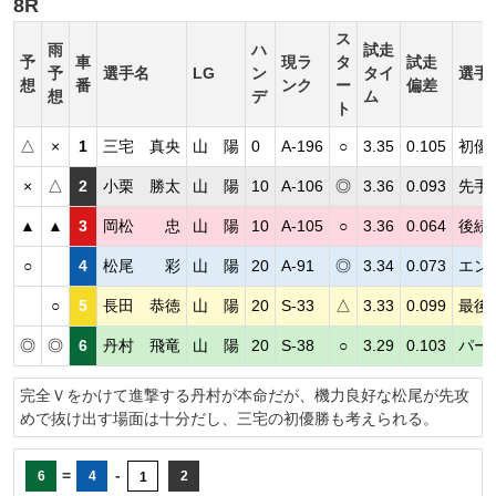
8R
ス
雨
ハ
試走
予
車
現ラ
タ
試走
予
選手名
LG
ン
タイ
選手
想
番
ンク
ー
偏差
想
デ
ム
ト
△
×
1
三宅 真央
山 陽
0
A-196
○
3.35
0.105
初優
×
△
2
小栗 勝太
山 陽
10
A-106
◎
3.36
0.093
先手
▲
▲
3
岡松 忠
山 陽
10
A-105
○
3.36
0.064
後続
○
4
松尾 彩
山 陽
20
A-91
◎
3.34
0.073
エン
○
5
長田 恭徳
山 陽
20
S-33
△
3.33
0.099
最後
◎
◎
6
丹村 飛竜
山 陽
20
S-38
○
3.29
0.103
パー
完全Ｖをかけて進撃する丹村が本命だが、機力良好な松尾が先攻
めで抜け出す場面は十分だし、三宅の初優勝も考えられる。
=
-
6
4
2
1