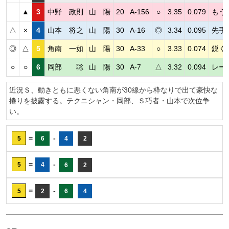
▲
3
中野 政則
山 陽
20
A-156
○
3.35
0.079
もう
△
×
4
山本 将之
山 陽
30
A-16
◎
3.34
0.095
先手
◎
△
5
角南 一如
山 陽
30
A-33
○
3.33
0.074
鋭く
○
○
6
岡部 聡
山 陽
30
A-7
△
3.32
0.094
レー
近況Ｓ、動きともに悪くない角南が30線から枠なりで出て豪快な
捲りを披露する。テクニシャン・岡部、Ｓ巧者・山本で次位争
い。
=
-
5
6
4
2
=
-
5
4
6
2
=
-
5
2
6
4