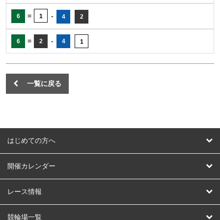
=
-
6
1
4
2
=
-
6
2
4
1
一覧に戻る
はじめての方へ
はじめての方へ
開催カレンダー
競輪
レース情報
オートレース
レース予想
競輪場一覧