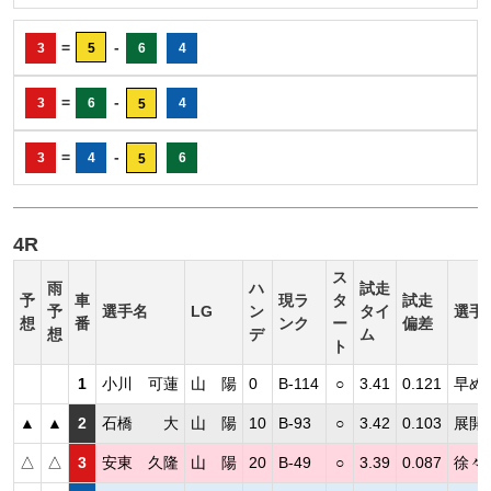
=
-
3
5
6
4
=
-
3
6
4
5
=
-
3
4
6
5
4R
ス
雨
ハ
試走
予
車
現ラ
タ
試走
予
選手名
LG
ン
タイ
選手
想
番
ンク
ー
偏差
想
デ
ム
ト
1
小川 可蓮
山 陽
0
B-114
○
3.41
0.121
早め
▲
▲
2
石橋 大
山 陽
10
B-93
○
3.42
0.103
展開
△
△
3
安東 久隆
山 陽
20
B-49
○
3.39
0.087
徐々