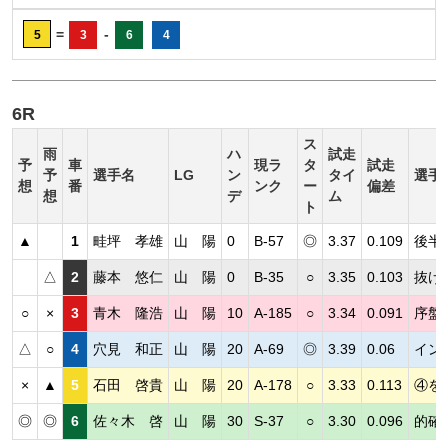
=
-
5
3
6
4
6R
ス
雨
ハ
試走
予
車
現ラ
タ
試走
予
選手名
LG
ン
タイ
選手
想
番
ンク
ー
偏差
想
デ
ム
ト
▲
1
畦坪 孝雄
山 陽
0
B-57
◎
3.37
0.109
後半
△
2
藤本 悠仁
山 陽
0
B-35
○
3.35
0.103
抜け
○
×
3
青木 隆浩
山 陽
10
A-185
○
3.34
0.091
序盤
△
○
4
穴見 和正
山 陽
20
A-69
◎
3.39
0.06
イン
×
▲
5
石田 啓貴
山 陽
20
A-178
○
3.33
0.113
④を
◎
◎
6
佐々木 啓
山 陽
30
S-37
○
3.30
0.096
的確