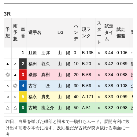
3R
ス
雨
ハ
試走
予
車
現ラ
タ
試走
予
選手名
LG
ン
タイ
選
想
番
ンク
ー
偏差
想
デ
ム
ト
1
且原 朋弥
山 陽
0
B-135
○
3.44
0.106
ペ
▲
×
2
福田 義久
山 陽
10
B-20
○
3.42
0.089
後
◎
▲
3
磯部 真樹
山 陽
20
B-68
○
3.34
0.088
揉
×
◎
4
古谷 匠
山 陽
30
B-66
○
3.38
0.108
少
○
○
5
福永 貴史
山 陽
40
A-171
○
3.33
0.099
Ｓ
△
△
6
古城 龍之介
山 陽
50
A-51
○
3.32
0.098
反
昨日、白星を挙げた磯部と福永で一騎打ちムード。展開有利に抜
け出す前者を本命に推す。反則後だが古城が突き抜ける場面に一
考