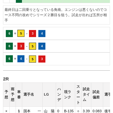
最終日は二回乗りとなっている角南。エンジンは悪くないのでコ
ース不問の攻めでシリーズ２勝目を狙う。試走が出れば五所が相
手
=
-
6
5
3
4
=
-
6
3
4
5
=
-
6
4
3
5
2R
ス
雨
ハ
試走
予
車
現ラ
タ
試走
予
選手名
LG
ン
タイ
選手
想
番
ンク
ー
偏差
想
デ
ム
ト
×
1
国本 一
山 陽
0
B-135
○
3.39
0.083
後半