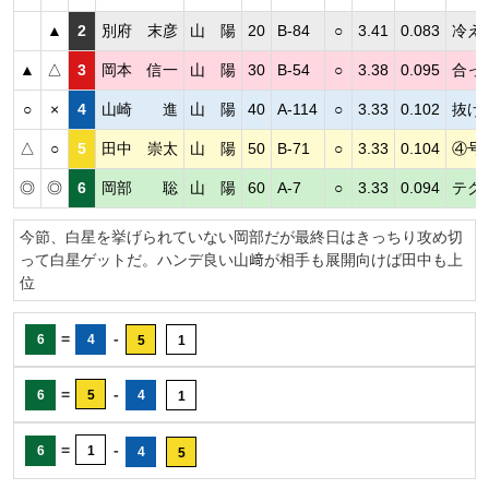
▲
2
別府 末彦
山 陽
20
B-84
○
3.41
0.083
冷え
▲
△
3
岡本 信一
山 陽
30
B-54
○
3.38
0.095
合っ
○
×
4
山崎 進
山 陽
40
A-114
○
3.33
0.102
抜け
△
○
5
田中 崇太
山 陽
50
B-71
○
3.33
0.104
④号
◎
◎
6
岡部 聡
山 陽
60
A-7
○
3.33
0.094
テク
今節、白星を挙げられていない岡部だが最終日はきっちり攻め切
って白星ゲットだ。ハンデ良い山﨑が相手も展開向けば田中も上
位
=
-
6
4
5
1
=
-
6
5
4
1
=
-
6
1
4
5