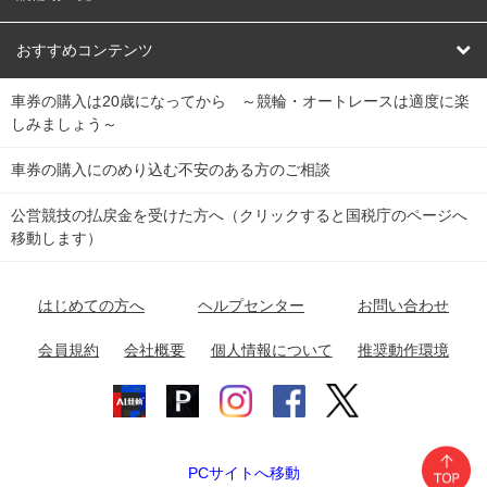
競輪くじ
レース結果
北日本
函館競輪場
青森競輪場
いわき平競輪場
おすすめコンテンツ
車券の購入は20歳になってから ～競輪・オートレースは適度に楽
Dokanto!
キャリーオーバー一覧
関
競輪選手情報
弥彦競輪場
前橋競輪場
取手競輪場
宇都宮競輪場
しみましょう～
東
大宮競輪場
西武園競輪場
京王閣競輪場
立川競輪場
チャリロトプラザ
Perfecta Navi
車券の購入にのめり込む不安のある方のご相談
南
松戸競輪場
千葉競輪場
川崎競輪場
平塚競輪場
公営競技の払戻金を受けた方へ（クリックすると国税庁のページへ
netkeirin
関
移動します）
小田原競輪場
伊東競輪場
静岡競輪場
東
ケイリンガル
中
名古屋競輪場
岐阜競輪場
大垣競輪場
豊橋競輪場
はじめての方へ
ヘルプセンター
お問い合わせ
部
チャリレンジャー
富山競輪場
松阪競輪場
四日市競輪場
会員規約
会社概要
個人情報について
推奨動作環境
競輪場情報
近
福井競輪場
奈良競輪場
向日町競輪場
和歌山競輪場
畿
岸和田競輪場
オートレース場情報
PCサイトへ移動