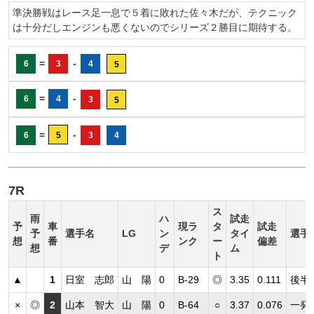
準決勝戦はレース足一息で５着に敗れた佐々木だが、テクニック
は十分だしエンジンも悪くないのでシリーズ２勝目に期待する。
=
-
6
3
4
5
=
-
6
4
3
5
=
-
6
5
3
4
7R
ス
雨
ハ
試走
予
車
現ラ
タ
試走
予
選手名
LG
ン
タイ
選手
想
番
ンク
ー
偏差
想
デ
ム
ト
▲
1
日室 志郎
山 陽
0
B-29
◎
3.35
0.111
後半
×
◎
2
山本 智大
山 陽
0
B-64
○
3.37
0.076
一発