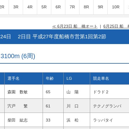
2R
3R
4R
5R
6R
7R
8R
9R
10R
≪ 6月23日 船 橋オート
|
6月25日 船
24日 2日目 平成27年度船橋市営第1回第2節
100m (6周)
選手名
年齢
LG
競走車名
森園 数敏
65
山 陽
ドラド２
宍戸 繁
61
川 口
テクノグランパ
柴田 紘志
33
浜 松
ラッパタイ