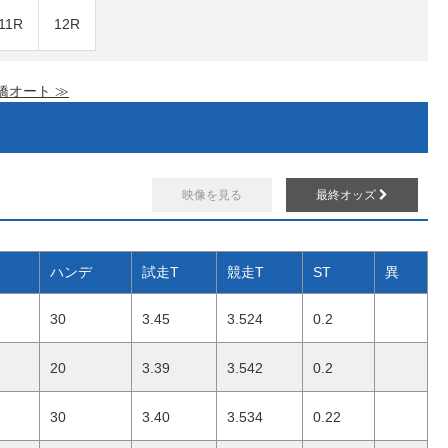
11R
12R
 橋オート ≫
映像を見る
最終オッズ
ハンデ
試走T
競走T
ST
異
30
3.45
3.524
0.2
20
3.39
3.542
0.2
30
3.40
3.534
0.22