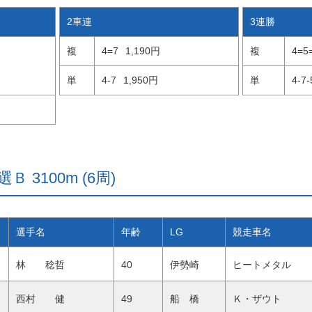
2車連
3連勝
複
4=7
1,190円
複
4=5
単
4-7
1,950円
単
4-7-
 3100m (6周)
選手名
年齢
LG
競走車名
林 稔哲
40
伊勢崎
ヒートメタル
西村 健
49
船 橋
Ｋ・ザウト