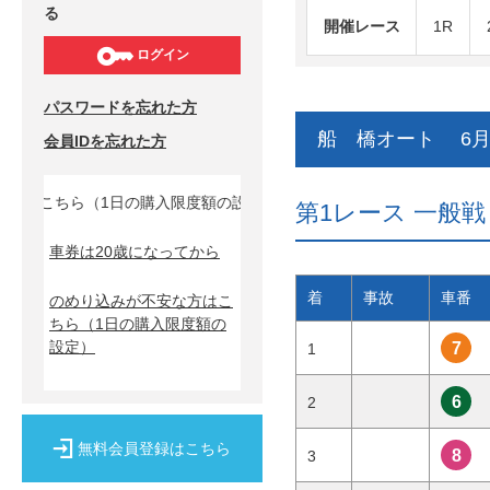
る
開催レース
1R
ログイン
パスワードを忘れた方
船 橋オート 6月
会員IDを忘れた方
ちら（1日の購入限度額の設定）↓
第1レース 一般戦 3
車券は20歳になってから
着
事故
車番
のめり込みが不安な方はこ
ちら
（1日の購入限度額の
設定）
7
1
6
2
無料会員登録はこちら
8
3