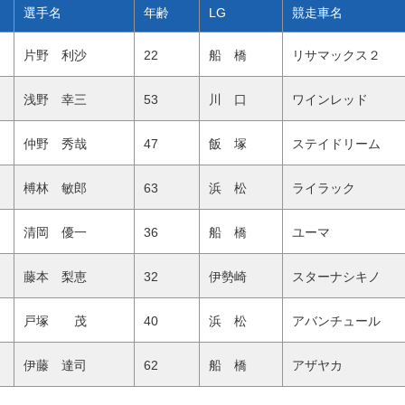
選手名
年齢
LG
競走車名
片野 利沙
22
船 橋
リサマックス２
浅野 幸三
53
川 口
ワインレッド
仲野 秀哉
47
飯 塚
ステイドリーム
榑林 敏郎
63
浜 松
ライラック
清岡 優一
36
船 橋
ユーマ
藤本 梨恵
32
伊勢崎
スターナシキノ
戸塚 茂
40
浜 松
アバンチュール
伊藤 達司
62
船 橋
アザヤカ