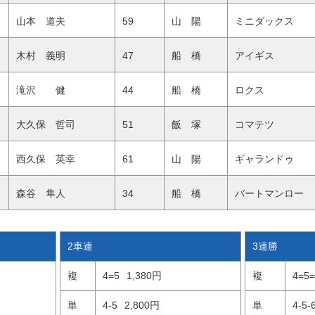
山本 道夫
59
山 陽
ミニダックス
木村 義明
47
船 橋
アイギス
滝沢 健
44
船 橋
ロクス
大久保 哲司
51
飯 塚
コマテツ
西久保 英幸
61
山 陽
ギャランドゥ
森谷 隼人
34
船 橋
バートマンロー
2車連
3連勝
複
4=5
1,380円
複
4=5=
単
4-5
2,800円
単
4-5-