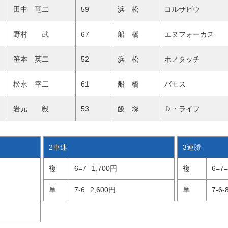
田中 竜二
59
浜 松
コルサビウ
野村 武
67
船 橋
エヌフォーカス
笹本 英二
52
浜 松
ホノタッチ
松永 幸二
61
船 橋
バモス
岩元 毅
53
飯 塚
Ｄ・ライフ
2車連
3連勝
複
6=7
1,700円
複
6=7=
単
7-6
2,600円
単
7-6-