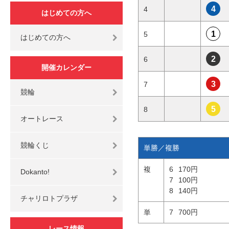
4
4
はじめての方へ
1
5
はじめての方へ
2
6
開催カレンダー
3
7
競輪
5
8
オートレース
競輪くじ
単勝／複勝
複
6
170円
Dokanto!
7
100円
8
140円
チャリロトプラザ
単
7
700円
レース情報