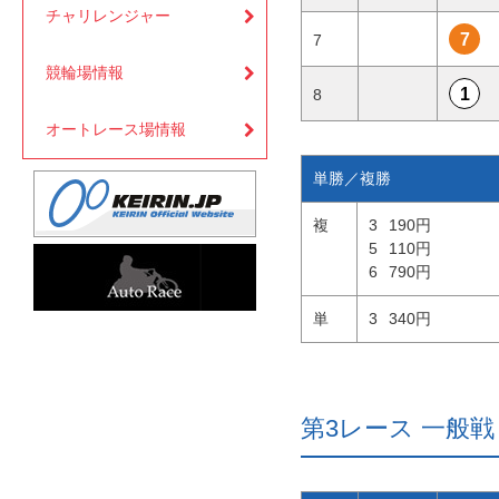
チャリレンジャー
7
7
競輪場情報
1
8
オートレース場情報
単勝／複勝
複
3
190円
5
110円
6
790円
単
3
340円
第3レース 一般戦 3