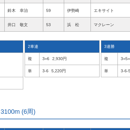
鈴木 幸治
59
伊勢崎
エキサイト
井口 敬文
53
浜 松
マクレーン
2車連
3連勝
複
3=6
2,930円
複
3=5=
単
3-6
5,220円
単
3-6-
100m (6周)