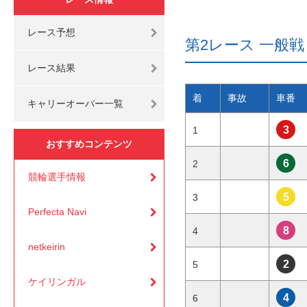
レース予想
第2レース 一般戦 3
レース結果
着
事故
車番
キャリーオーバー一覧
3
1
おすすめコンテンツ
6
2
競輪選手情報
5
3
Perfecta Navi
8
4
netkeirin
2
5
ケイリンガル
4
6