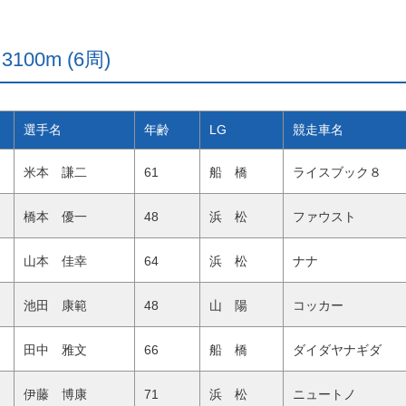
100m (6周)
選手名
年齢
LG
競走車名
米本 謙二
61
船 橋
ライスブック８
橋本 優一
48
浜 松
ファウスト
山本 佳幸
64
浜 松
ナナ
池田 康範
48
山 陽
コッカー
田中 雅文
66
船 橋
ダイダヤナギダ
伊藤 博康
71
浜 松
ニュートノ