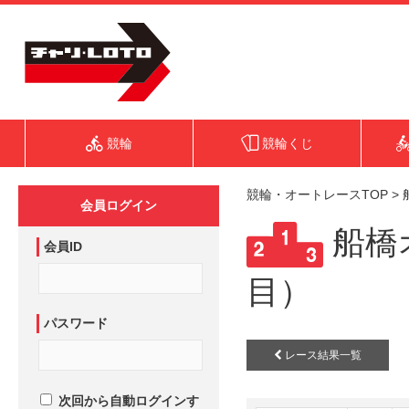
競輪
競輪くじ
競輪・オートレースTOP
>
会員ログイン
船橋オ
会員ID
目）
パスワード
レース結果一覧
次回から自動ログインす