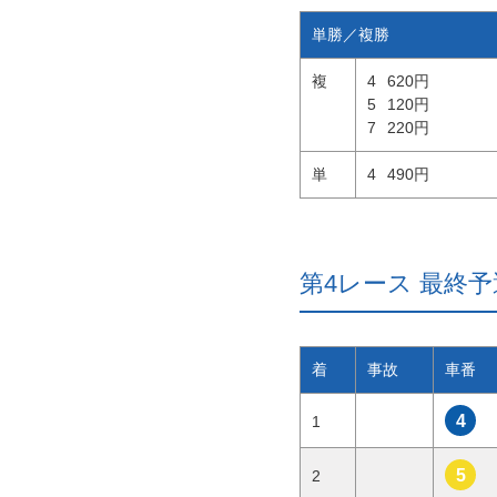
単勝／複勝
複
4
620円
5
120円
7
220円
単
4
490円
第4レース 最終予選Ｂ
着
事故
車番
4
1
5
2