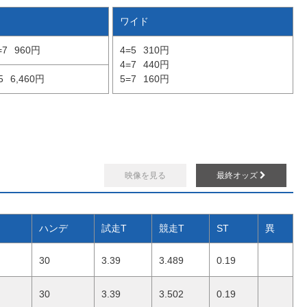
ワイド
=7
960円
4=5
310円
4=7
440円
5
6,460円
5=7
160円
映像を見る
最終オッズ
ハンデ
試走T
競走T
ST
異
30
3.39
3.489
0.19
30
3.39
3.502
0.19