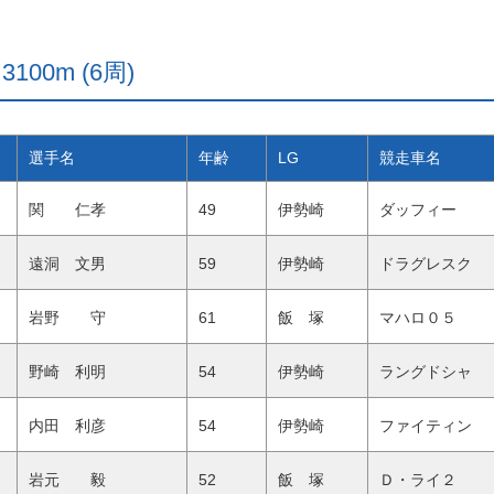
100m (6周)
選手名
年齢
LG
競走車名
関 仁孝
49
伊勢崎
ダッフィー
遠洞 文男
59
伊勢崎
ドラグレスク
岩野 守
61
飯 塚
マハロ０５
野崎 利明
54
伊勢崎
ラングドシャ
内田 利彦
54
伊勢崎
ファイティン
岩元 毅
52
飯 塚
Ｄ・ライ２