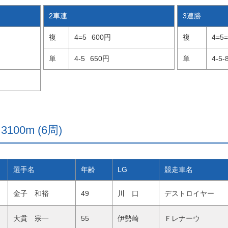
2車連
3連勝
複
4=5
600円
複
4=5=
単
4-5
650円
単
4-5-
100m (6周)
選手名
年齢
LG
競走車名
金子 和裕
49
川 口
デストロイヤー
大貫 宗一
55
伊勢崎
Ｆレナーウ