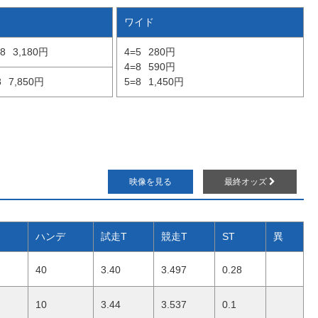
ワイド
8
3,180円
4=5
280円
4=8
590円
8
7,850円
5=8
1,450円
映像を見る
最終オッズ
ハンデ
試走T
競走T
ST
異
40
3.40
3.497
0.28
10
3.44
3.537
0.1