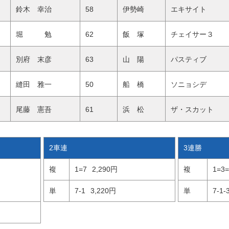
鈴木 幸治
58
伊勢崎
エキサイト
堀 勉
62
飯 塚
チェイサー３
別府 末彦
63
山 陽
パスティブ
縫田 雅一
50
船 橋
ソニョシデ
尾藤 憲吾
61
浜 松
ザ・スカット
2車連
3連勝
複
1=7
2,290円
複
1=3=
単
7-1
3,220円
単
7-1-