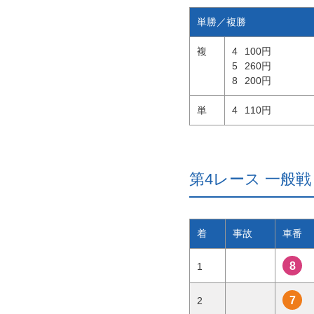
単勝／複勝
複
4
100円
5
260円
8
200円
単
4
110円
第4レース 一般戦 3
着
事故
車番
8
1
7
2