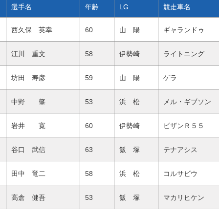
選手名
年齢
LG
競走車名
西久保 英幸
60
山 陽
ギャランドゥ
江川 重文
58
伊勢崎
ライトニング
坊田 寿彦
59
山 陽
ゲラ
中野 肇
53
浜 松
メル・ギブソン
岩井 寛
60
伊勢崎
ビザンＲ５５
谷口 武信
63
飯 塚
テナアシス
田中 竜二
58
浜 松
コルサビウ
高倉 健吾
53
飯 塚
マカリヒケン