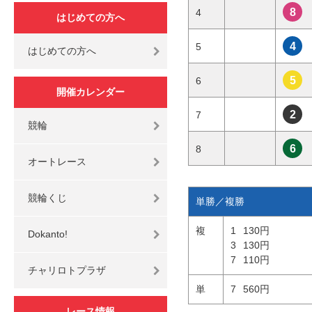
8
4
はじめての方へ
4
5
はじめての方へ
5
6
開催カレンダー
2
7
競輪
6
8
オートレース
競輪くじ
単勝／複勝
複
1
130円
Dokanto!
3
130円
7
110円
チャリロトプラザ
単
7
560円
レース情報