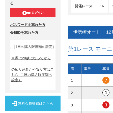
る
開催レース
1R
ログイン
パスワードを忘れた方
伊勢崎オート 12月
会員IDを忘れた方
（1日の購入限度額の設定）↓
第1レース モーニン
車券は20歳になってから
着
事故
車番
のめり込みが不安な方はこ
ちら
（1日の購入限度額の
設定）
7
1
1
2
無料会員登録はこちら
3
3