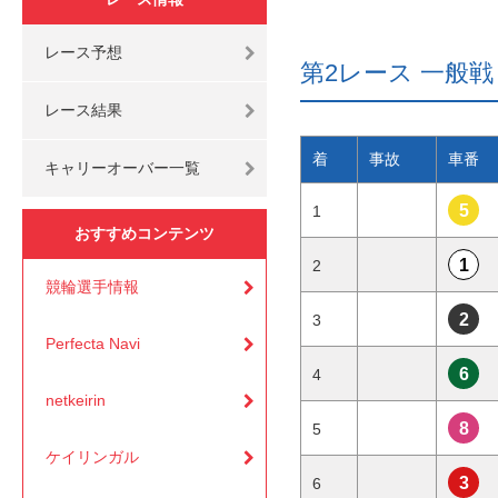
レース予想
第2レース 一般戦 3
レース結果
着
事故
車番
キャリーオーバー一覧
5
1
おすすめコンテンツ
1
2
競輪選手情報
2
3
Perfecta Navi
6
4
netkeirin
8
5
ケイリンガル
3
6