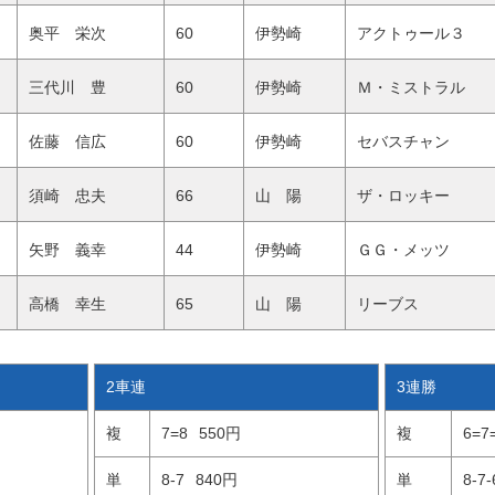
奥平 栄次
60
伊勢崎
アクトゥール３
三代川 豊
60
伊勢崎
Ｍ・ミストラル
佐藤 信広
60
伊勢崎
セバスチャン
須崎 忠夫
66
山 陽
ザ・ロッキー
矢野 義幸
44
伊勢崎
ＧＧ・メッツ
高橋 幸生
65
山 陽
リーブス
2車連
3連勝
複
7=8
550円
複
6=7
単
8-7
840円
単
8-7-