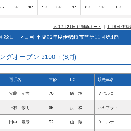
2R
3R
4R
5R
6R
7R
8R
9R
10R
≪ 12月21日 伊勢崎オート
|
1月8日 伊勢
22日 4日目 平成26年度伊勢崎市営第11回第1節
グオープン 3100m (6周)
選手名
年齢
LG
競走車名
安藤 定実
70
飯 塚
Ｖパルコ
上村 敏明
65
浜 松
ハヤブサ・１
田中 泰彦
52
山 陽
Ｄ・ルナ