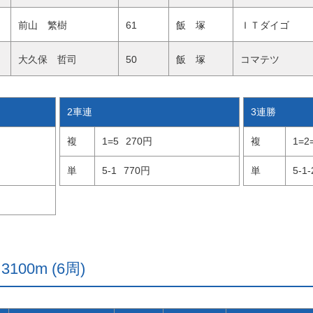
前山 繁樹
61
飯 塚
ＩＴダイゴ
大久保 哲司
50
飯 塚
コマテツ
2車連
3連勝
複
1=5
270円
複
1=2
単
5-1
770円
単
5-1-
100m (6周)