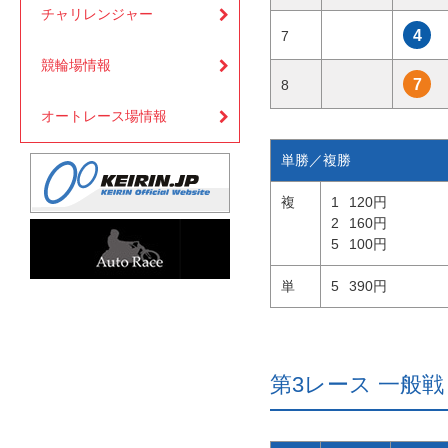
チャリレンジャー
4
7
競輪場情報
7
8
オートレース場情報
単勝／複勝
複
1
120円
2
160円
5
100円
単
5
390円
第3レース 一般戦 3