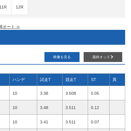
11R
12R
崎オート ≫
映像を見る
最終オッズ
ハンデ
試走T
競走T
ST
異
10
3.38
3.508
0.05
10
3.48
3.511
0.12
10
3.41
3.511
0.07