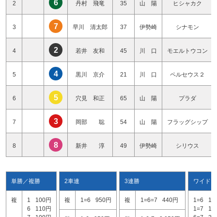
6
2
丹村 飛竜
35
山 陽
ヒシャカク
7
3
早川 清太郎
37
伊勢崎
シナモン
2
4
若井 友和
45
川 口
モエルトウコン
4
5
黒川 京介
21
川 口
ペルセウス２
5
6
穴見 和正
65
山 陽
プラダ
3
7
岡部 聡
54
山 陽
フラッグシップ
8
8
新井 淳
49
伊勢崎
シリウス
単勝／複勝
2車連
3連勝
ワイド
複
1
100円
複
1=6
950円
複
1=6=7
440円
1=6
19
6
110円
1=7
13