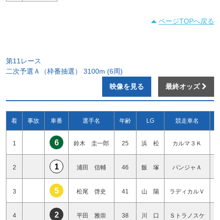
ページTOPへ戻る
第11レース
二次予選Ａ（枠番抽選） 3100m (6周)
映像を見る
最終オッズ
着
事故
車番
選手名
年齢
LG
競走車名
6
1
鈴木 圭一郎
25
浜 松
カルマ３Ｋ
1
2
浦田 信輔
46
飯 塚
パンジャＡ
5
3
松尾 啓史
41
山 陽
ラディカルＶ
2
4
平田 雅崇
38
川 口
Ｓトラノスケ