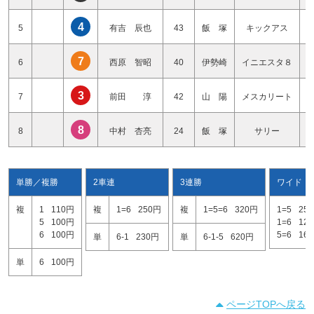
4
5
有吉 辰也
43
飯 塚
キックアス
7
6
西原 智昭
40
伊勢崎
イニエスタ８
3
7
前田 淳
42
山 陽
メスカリート
8
8
中村 杏亮
24
飯 塚
サリー
単勝／複勝
2車連
3連勝
ワイド
複
1
110円
複
1=6
250円
複
1=5=6
320円
1=5
25
5
100円
1=6
12
6
100円
5=6
16
単
6-1
230円
単
6-1-5
620円
単
6
100円
ページTOPへ戻る