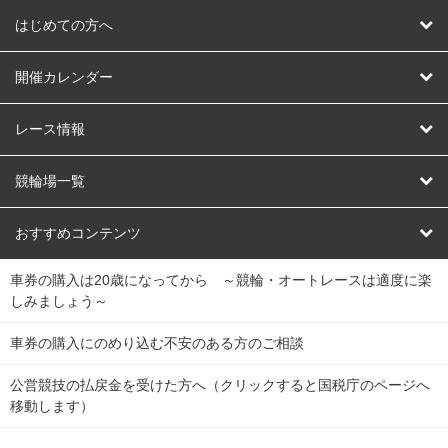
はじめての方へ
はじめての方へ
開催カレンダー
競輪
レース情報
オートレース
レース予想
競輪場一覧
競輪くじ
レース結果
北日本
函館競輪場
青森競輪場
いわき平競輪場
おすすめコンテンツ
車券の購入は20歳になってから ～競輪・オートレースは適度に楽
Dokanto!
キャリーオーバー一覧
関
競輪選手情報
弥彦競輪場
前橋競輪場
取手競輪場
宇都宮競輪場
しみましょう～
東
大宮競輪場
西武園競輪場
京王閣競輪場
立川競輪場
チャリロトプラザ
Perfecta Navi
車券の購入にのめり込む不安のある方のご相談
南
松戸競輪場
千葉競輪場
川崎競輪場
平塚競輪場
公営競技の払戻金を受けた方へ（クリックすると国税庁のページへ
netkeirin
関
移動します）
小田原競輪場
伊東競輪場
静岡競輪場
東
ケイリンガル