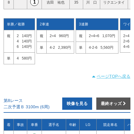
1
8
吉田 祐也
35
川 口
リクエンタイ
単勝／複勝
2車連
3連勝
ワイド
複
2
140円
複
2=4
960円
複
2=4=6
1,070円
2=4
4
140円
2=6
6
140円
4=6
単
4-2
2,390円
単
4-2-6
5,560円
単
4
580円
ページTOPへ戻る
第8レース
映像を見る
最終オッズ
二次予選Ｂ 3100m (6周)
着
事故
車番
選手名
年齢
LG
競走車名
ハ