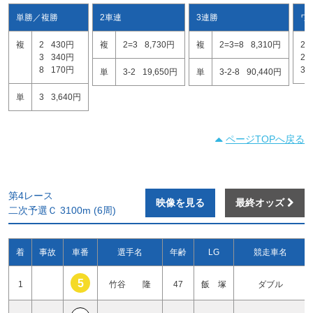
単勝／複勝
2車連
3連勝
ワ
複
2
430円
複
2=3
8,730円
複
2=3=8
8,310円
2=
3
340円
2=
8
170円
3=
単
3-2
19,650円
単
3-2-8
90,440円
単
3
3,640円
ページTOPへ戻る
第4レース
映像を見る
最終オッズ
二次予選Ｃ 3100m (6周)
着
事故
車番
選手名
年齢
LG
競走車名
5
1
竹谷 隆
47
飯 塚
ダブル