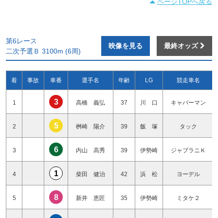
ページTOPへ戻る
第6レース
映像を見る
最終オッズ
二次予選Ｂ 3100m (6周)
着
事故
車番
選手名
年齢
LG
競走車名
3
1
高橋 義弘
37
川 口
キャバーマン
5
2
桝崎 陽介
39
飯 塚
タック
6
3
内山 高秀
39
伊勢崎
ジャブラニＫ
1
4
柴田 健治
42
浜 松
ヨーデル
8
5
新井 恵匠
35
伊勢崎
ミタケ２