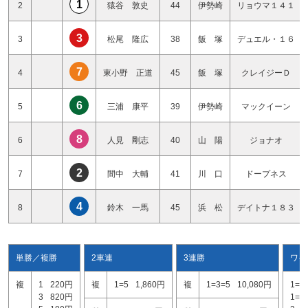
1
2
猿谷 敦史
44
伊勢崎
リョウマ１４１
3
3
松尾 隆広
38
飯 塚
デュエル・１６
7
4
東小野 正道
45
飯 塚
クレイジーＤ
6
5
三浦 康平
39
伊勢崎
マックイーン
8
6
人見 剛志
40
山 陽
ジョナオ
2
7
間中 大輔
41
川 口
ドープネス
4
8
鈴木 一馬
45
浜 松
デイトナ１８３
単勝／複勝
2車連
3連勝
ワイ
複
1
220円
複
1=5
1,860円
複
1=3=5
10,080円
1=3
3
820円
1=5