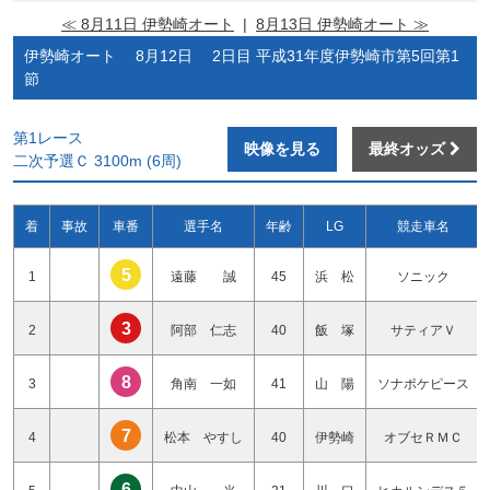
≪ 8月11日 伊勢崎オート
|
8月13日 伊勢崎オート ≫
伊勢崎オート 8月12日 2日目 平成31年度伊勢崎市第5回第1
節
第1レース
映像を見る
最終オッズ
二次予選Ｃ 3100m (6周)
着
事故
車番
選手名
年齢
LG
競走車名
5
1
遠藤 誠
45
浜 松
ソニック
3
2
阿部 仁志
40
飯 塚
サティアＶ
8
3
角南 一如
41
山 陽
ソナポケピース
7
4
松本 やすし
40
伊勢崎
オブセＲＭＣ
6