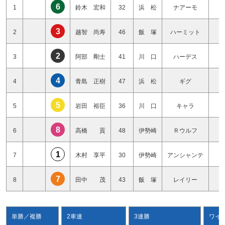
6
1
鈴木 宏和
32
浜 松
ナアーモ
1
3
2
越智 尚寿
46
飯 塚
ハーミット
1
2
3
阿部 剛士
41
川 口
ハーデス
1
4
4
青島 正樹
47
浜 松
ギグ
1
5
5
岩田 裕臣
36
川 口
キャラ
1
8
6
高橋 貢
48
伊勢崎
Ｒウルフ
1
1
7
木村 享平
30
伊勢崎
アンシャンテ
1
7
8
田中 茂
43
飯 塚
レイリー
1
単勝／複勝
2車連
3連勝
ワイ