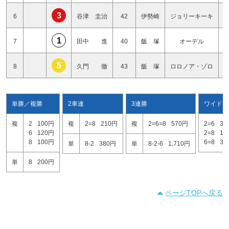
3
6
谷津 圭治
42
伊勢崎
ジョリーキーキ
1
7
田中 進
40
飯 塚
オーデル
5
8
久門 徹
43
飯 塚
ロロノア・ゾロ
単勝／複勝
2車連
3連勝
ワイド
複
2
100円
複
2=8
210円
複
2=6=8
570円
2=6
31
6
120円
2=8
12
8
100円
6=8
30
単
8-2
380円
単
8-2-6
1,710円
単
8
200円
ページTOPへ戻る