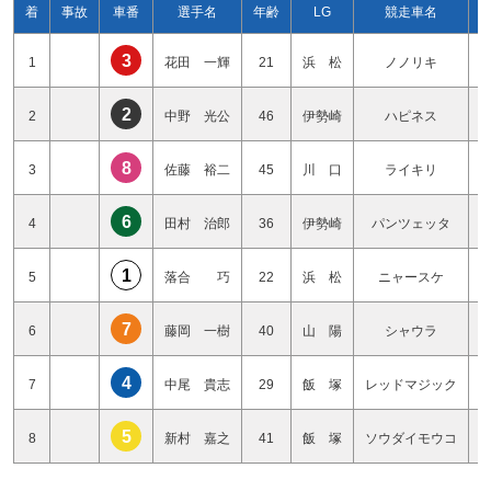
着
事故
車番
選手名
年齢
LG
競走車名
3
1
花田 一輝
21
浜 松
ノノリキ
2
2
中野 光公
46
伊勢崎
ハピネス
8
3
佐藤 裕二
45
川 口
ライキリ
6
4
田村 治郎
36
伊勢崎
パンツェッタ
1
5
落合 巧
22
浜 松
ニャースケ
7
6
藤岡 一樹
40
山 陽
シャウラ
4
7
中尾 貴志
29
飯 塚
レッドマジック
5
8
新村 嘉之
41
飯 塚
ソウダイモウコ