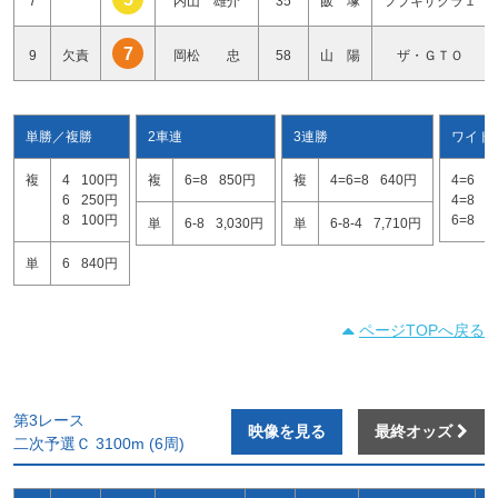
7
内山 雄介
35
飯 塚
フブキザクラ１
7
9
欠責
岡松 忠
58
山 陽
ザ・ＧＴＯ
単勝／複勝
2車連
3連勝
ワイド
複
4
100円
複
6=8
850円
複
4=6=8
640円
4=6
4
6
250円
4=8
1
8
100円
6=8
2
単
6-8
3,030円
単
6-8-4
7,710円
単
6
840円
ページTOPへ戻る
第3レース
映像を見る
最終オッズ
二次予選Ｃ 3100m (6周)