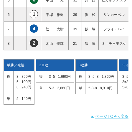
5
中山 光
31
川 口
ヒカルンデス５
1
6
平塚 雅樹
39
浜 松
リンカーベル
4
7
辻 大樹
39
飯 塚
フライ・ハイ
2
8
木山 優輝
21
飯 塚
Ｓ・チャモスケ
単勝／複勝
2車連
3連勝
ワイ
複
3
850円
複
3=5
1,690円
複
3=5=8
1,860円
3=5
5
100円
3=8
8
240円
5=8
単
5-3
2,680円
単
5-3-8
8,910円
単
5
140円
ページTOPへ戻る