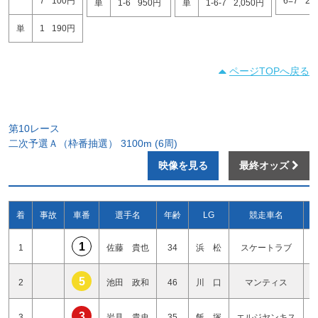
7
100円
6=7
20
単
1-6
950円
単
1-6-7
2,050円
単
1
190円
ページTOPへ戻る
第10レース
二次予選Ａ（枠番抽選） 3100m (6周)
映像を見る
最終オッズ
着
事故
車番
選手名
年齢
LG
競走車名
1
1
佐藤 貴也
34
浜 松
スケートラブ
5
2
池田 政和
46
川 口
マンティス
3
3
岩見 貴史
35
飯 塚
エルジヤンキス