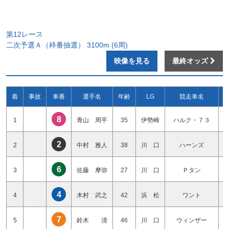
第12レース
二次予選Ａ（枠番抽選） 3100m (6周)
映像を見る
最終オッズ
着
事故
車番
選手名
年齢
LG
競走車名
8
1
青山 周平
35
伊勢崎
ハルク・７３
2
2
中村 雅人
38
川 口
ハーンズ
6
3
佐藤 摩弥
27
川 口
Ｐタン
4
4
木村 武之
42
浜 松
ワント
7
5
鈴木 清
46
川 口
ウィンザー