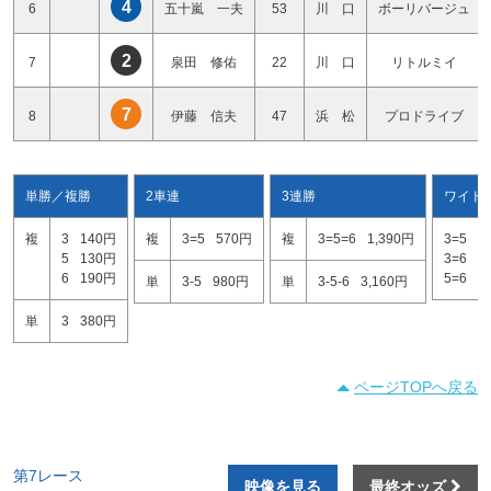
4
6
五十嵐 一夫
53
川 口
ボーリバージュ
2
7
泉田 修佑
22
川 口
リトルミイ
7
8
伊藤 信夫
47
浜 松
プロドライブ
単勝／複勝
2車連
3連勝
ワイド
複
3
140円
複
3=5
570円
複
3=5=6
1,390円
3=5
2
5
130円
3=6
4
6
190円
5=6
5
単
3-5
980円
単
3-5-6
3,160円
単
3
380円
ページTOPへ戻る
第7レース
映像を見る
最終オッズ