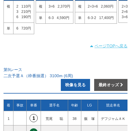
複
2
110円
複
3=6
2,370円
複
2=3=6
2,060円
2=3
3
210円
2=6
6
190円
3=6
単
6-3
4,590円
単
6-3-2
17,400円
単
6
720円
ページTOPへ戻る
第9レース
二次予選Ａ（枠番抽選） 3100m (6周)
映像を見る
最終オッズ
着
事故
車番
選手名
年齢
LG
競走車名
1
1
荒尾 聡
38
飯 塚
デフジャムＡＫ