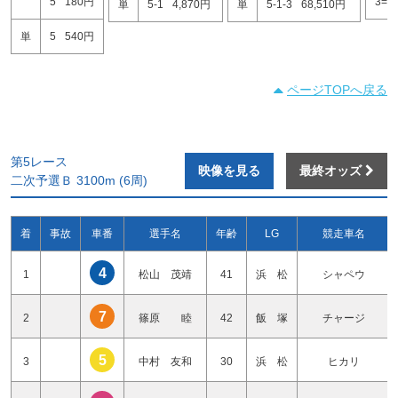
5
180円
3=5
単
5-1
4,870円
単
5-1-3
68,510円
単
5
540円
ページTOPへ戻る
第5レース
映像を見る
最終オッズ
二次予選Ｂ 3100m (6周)
着
事故
車番
選手名
年齢
LG
競走車名
4
1
松山 茂靖
41
浜 松
シャペウ
7
2
篠原 睦
42
飯 塚
チャージ
5
3
中村 友和
30
浜 松
ヒカリ