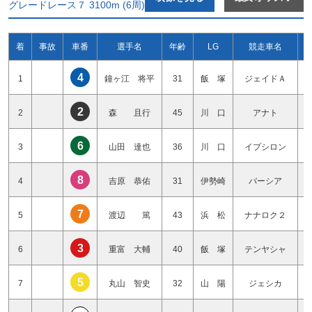
グレードレース７ 3100m (6周)
着
事故
車番
選手名
年齢
LG
競走車名
4
1
鐘ヶ江 将平
31
飯 塚
ジェイドＡ
2
2
森 且行
45
川 口
アナト
6
3
山田 達也
36
川 口
イプシロン
8
4
吉原 恭佑
31
伊勢崎
バーシア
7
5
渡辺 篤
43
浜 松
ナナロク２
3
6
重富 大輔
40
飯 塚
テンヤシャ
5
7
丸山 智史
32
山 陽
ジェシカ