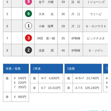
8
4
金子 大輔
39
浜 松
Ｊジョーンズ
6
5
大木 光
36
川 口
ウミヘビ
1
6
小林 瑞季
28
川 口
Ｇ・ロジウラＡ
3
7
仲田 恵一朗
35
伊勢崎
ビックナカタ
2
8
浅香 潤
46
伊勢崎
Ｄ・ジゲン
単勝／複勝
2車連
3連勝
ワ
複
4
540円
複
4=7
4,600円
複
4=5=7
23,740円
4=5
5
220円
4=7
7
350円
5=7
単
4-7
10,310円
単
4-7-5
105,240円
単
4
860円