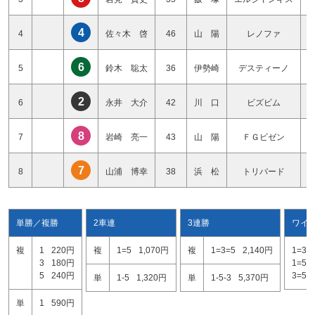
4
4
佐々木 啓
46
山 陽
レノファ
6
5
鈴木 聡太
36
伊勢崎
デスティーノ
2
6
永井 大介
42
川 口
ビズビム
8
7
岩崎 亮一
43
山 陽
ＦＧビゼン
7
8
山浦 博幸
38
浜 松
トリバード
単勝／複勝
2車連
3連勝
ワイ
複
1
220円
複
1=5
1,070円
複
1=3=5
2,140円
1=3
3
180円
1=5
5
240円
3=5
単
1-5
1,320円
単
1-5-3
5,370円
単
1
590円