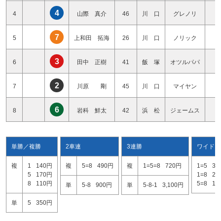
4
4
山際 真介
46
川 口
グレノリ
2
7
5
上和田 拓海
26
川 口
ノリック
2
3
6
田中 正樹
41
飯 塚
オツルパパ
2
2
7
川原 剛
45
川 口
マイヤン
2
6
8
岩科 鮮太
42
浜 松
ジェームス
2
単勝／複勝
2車連
3連勝
ワイド
複
1
140円
複
5=8
490円
複
1=5=8
720円
1=5
31
5
170円
1=8
27
8
110円
5=8
17
単
5-8
900円
単
5-8-1
3,100円
単
5
350円