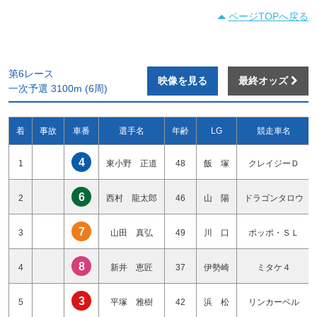
ページTOPへ戻る
第6レース
映像を見る
最終オッズ
一次予選 3100m (6周)
着
事故
車番
選手名
年齢
LG
競走車名
4
1
東小野 正道
48
飯 塚
クレイジーＤ
6
2
西村 龍太郎
46
山 陽
ドラゴンタロウ
7
3
山田 真弘
49
川 口
ポッポ・ＳＬ
8
4
新井 恵匠
37
伊勢崎
ミタケ４
3
5
平塚 雅樹
42
浜 松
リンカーベル