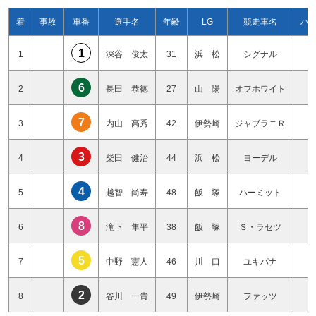
着
事故
車番
選手名
年齢
LG
競走車名
ハ
1
1
深谷 俊太
31
浜 松
シグナル
0
6
2
長田 恭徳
27
山 陽
オフホワイト
1
7
3
内山 高秀
42
伊勢崎
ジャブラニＲ
1
3
4
柴田 健治
44
浜 松
ヨーデル
1
4
5
越智 尚寿
48
飯 塚
ハーミット
1
8
6
滝下 隼平
38
飯 塚
Ｓ・ラセツ
1
5
7
中野 憲人
46
川 口
ユキパナ
1
2
8
谷川 一貴
49
伊勢崎
ファッツ
1