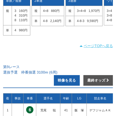
単勝／複勝
2車連
3連勝
ワイド
複
3
160円
複
4=8
880円
複
3=4=8
1,970円
3=4
4
310円
3=8
8
110円
4=8
単
4-8
2,140円
単
4-8-3
9,590円
単
4
980円
ページTOPへ戻る
第9レース
選抜予選 枠番抽選 3100m (6周)
映像を見る
最終オッズ
着
事故
車番
選手名
年齢
LG
競走車名
6
1
荒尾 聡
41
飯 塚
デフジャムＡＫ