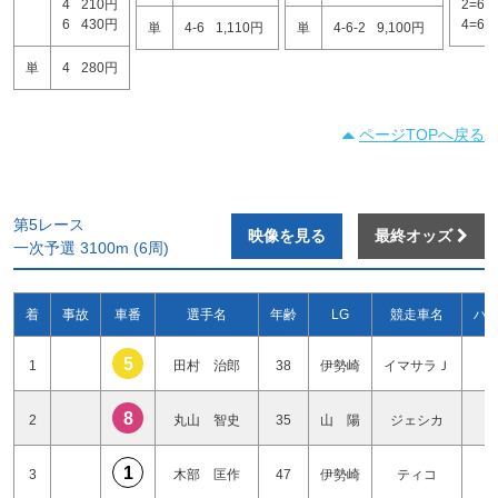
4
210円
2=6
6
430円
4=6
単
4-6
1,110円
単
4-6-2
9,100円
単
4
280円
ページTOPへ戻る
第5レース
映像を見る
最終オッズ
一次予選 3100m (6周)
着
事故
車番
選手名
年齢
LG
競走車名
ハ
5
1
田村 治郎
38
伊勢崎
イマサラＪ
2
8
2
丸山 智史
35
山 陽
ジェシカ
2
1
3
木部 匡作
47
伊勢崎
ティコ
0