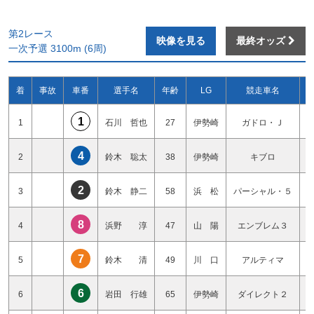
第2レース
映像を見る
最終オッズ
一次予選 3100m (6周)
着
事故
車番
選手名
年齢
LG
競走車名
1
1
石川 哲也
27
伊勢崎
ガドロ・Ｊ
4
2
鈴木 聡太
38
伊勢崎
キブロ
2
3
鈴木 静二
58
浜 松
パーシャル・５
8
4
浜野 淳
47
山 陽
エンブレム３
7
5
鈴木 清
49
川 口
アルティマ
6
6
岩田 行雄
65
伊勢崎
ダイレクト２