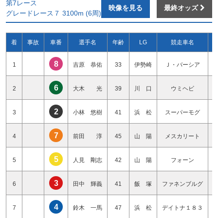
第7レース
映像を見る
最終オッズ
グレードレース７ 3100m (6周)
着
事故
車番
選手名
年齢
LG
競走車名
8
1
吉原 恭佑
33
伊勢崎
Ｊ・バーシア
6
2
大木 光
39
川 口
ウミヘビ
2
3
小林 悠樹
41
浜 松
スーパーモグ
7
4
前田 淳
45
山 陽
メスカリート
5
5
人見 剛志
42
山 陽
フォーン
3
6
田中 輝義
41
飯 塚
ファネンブルグ
4
7
鈴木 一馬
47
浜 松
デイトナ１８３