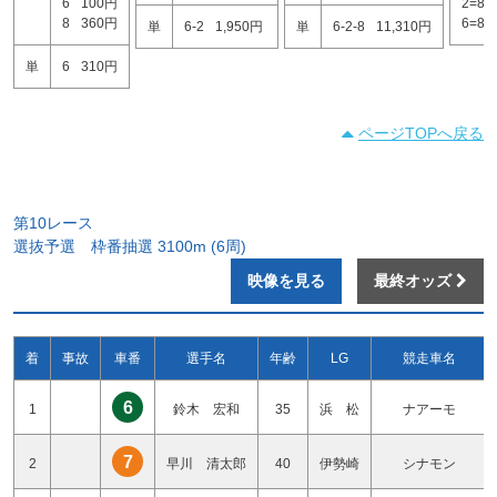
6
100円
2=8
8
360円
6=8
単
6-2
1,950円
単
6-2-8
11,310円
単
6
310円
ページTOPへ戻る
第10レース
選抜予選 枠番抽選 3100m (6周)
映像を見る
最終オッズ
着
事故
車番
選手名
年齢
LG
競走車名
6
1
鈴木 宏和
35
浜 松
ナアーモ
7
2
早川 清太郎
40
伊勢崎
シナモン