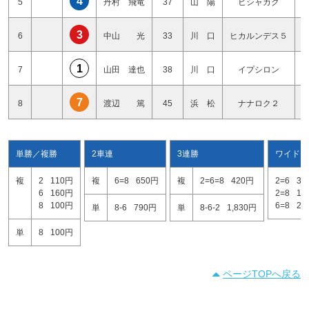
4
5
丹村 飛竜
37
山 陽
ヒシャカク
3
6
中山 光
33
川 口
ヒカルンデス５
1
7
山田 達也
38
川 口
イプシロン
7
8
渡辺 篤
45
浜 松
ナナロク２
単勝／複勝
2車連
3連勝
ワイド
複
2
110円
複
6=8
650円
複
2=6=8
420円
2=6
33
6
160円
2=8
10
8
100円
6=8
23
単
8-6
790円
単
8-6-2
1,830円
単
8
100円
ページTOPへ戻る