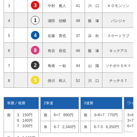
3
3
中村 雅人
41
川 口
ＫＯモンソン
1
4
浦田 信輔
49
飯 塚
パンジャ
4
5
佐藤 貴也
37
浜 松
スケートラブ
8
6
有吉 辰也
46
飯 塚
キックアス
2
7
角南 一如
44
山 陽
ソナポケＳＫＹ
5
8
掛川 和人
52
川 口
チッチ０７
単勝／複勝
2車連
3連勝
ワイ
複
3
150円
複
6=7
890円
複
3=6=7
770円
3=6
6
140円
3=7
7
100円
6=7
単
6-7
2,340円
単
6-7-3
6,350円