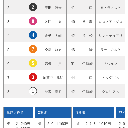
2
2
平田 雅崇
41
川 口
Ｓトラノスケ
8
3
久門 徹
46
飯 塚
ロロノア・ゾロ
4
4
金子 大輔
42
浜 松
サンクチュアリ
7
5
松尾 啓史
43
山 陽
ラディカルＶ
5
6
高橋 貢
51
伊勢崎
Ｒウルフ
3
7
加賀谷 建明
44
川 口
ビッグボス
1
8
渋沢 憲司
42
伊勢崎
グロリアス
単勝／複勝
2車連
3連勝
ワイ
複
2
240円
複
2=6
1,160円
複
2=6=8
4,010円
2=6