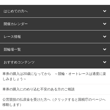
はじめての方へ
はじめての方へ
開催カレンダー
競輪
レース情報
オートレース
レース予想
競輪場一覧
競輪くじ
レース結果
北日本
函館競輪場
青森競輪場
いわき平競輪場
おすすめコンテンツ
車券の購入は20歳になってから ～競輪・オートレースは適度に楽
Dokanto!
キャリーオーバー一覧
関
競輪選手情報
弥彦競輪場
前橋競輪場
取手競輪場
宇都宮競輪場
しみましょう～
東
大宮競輪場
西武園競輪場
京王閣競輪場
立川競輪場
チャリロトプラザ
Perfecta Navi
車券の購入にのめり込む不安のある方のご相談
南
松戸競輪場
千葉競輪場
川崎競輪場
平塚競輪場
公営競技の払戻金を受けた方へ（クリックすると国税庁のページへ
netkeirin
関
移動します）
小田原競輪場
伊東競輪場
静岡競輪場
東