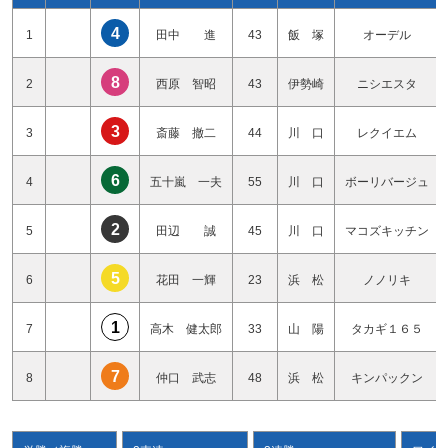
4
1
田中 進
43
飯 塚
オーデル
8
2
西原 智昭
43
伊勢崎
ニシエスタ
3
3
斎藤 撤二
44
川 口
レクイエム
6
4
五十嵐 一夫
55
川 口
ボーリバージュ
2
5
田辺 誠
45
川 口
マコズキッチン
5
6
花田 一輝
23
浜 松
ノノリキ
1
7
高木 健太郎
33
山 陽
タカギ１６５
7
8
仲口 武志
48
浜 松
キンパックン