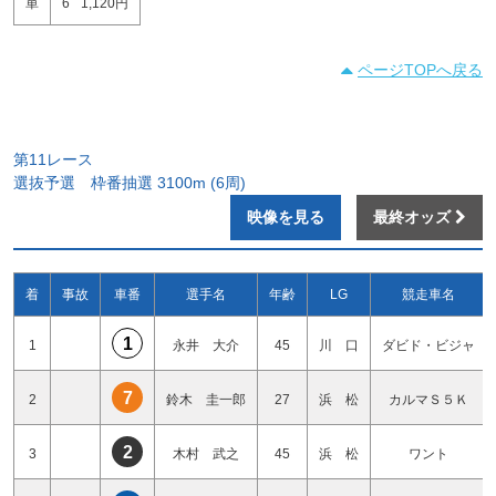
単
6
1,120円
ページTOPへ戻る
第11レース
選抜予選 枠番抽選 3100m (6周)
映像を見る
最終オッズ
着
事故
車番
選手名
年齢
LG
競走車名
1
1
永井 大介
45
川 口
ダビド・ビジャ
7
2
鈴木 圭一郎
27
浜 松
カルマＳ５Ｋ
2
3
木村 武之
45
浜 松
ワント