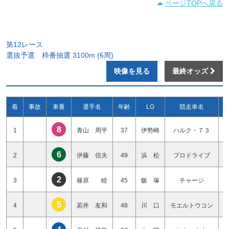
ページTOPへ戻る
第12レース
選抜予選 枠番抽選 3100m (6周)
映像を見る
最終オッズ
着
事故
車番
選手名
年齢
LG
競走車名
8
1
青山 周平
37
伊勢崎
ハルク・７３
6
2
伊藤 信夫
49
浜 松
プロドライブ
2
3
篠原 睦
45
飯 塚
チャージ
5
4
若井 友和
48
川 口
モエルトウコン