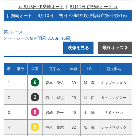
≪ 8月5日 伊勢崎オート
|
8月11日 伊勢崎オート ≫
伊勢崎オート 8月10日 初日 令和4年度伊勢崎市第8回第1節
第1レース
オートレースＧＰ開幕 3100m (6周)
映像を見る
最終オッズ
着
事故
車番
選手名
年齢
LG
競走車名
6
1
森本 優佑
30
飯 塚
キャプテンＡ５
2
2
稲川 聖也
25
川 口
Ｓ・マンジロー
8
3
岩崎 亮一
46
山 陽
ＦＧビゼン
5
4
中尾 貴志
32
飯 塚
レッドマジック