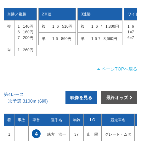
単勝／複勝
2車連
3連勝
ワイド
複
1
140円
複
1=6
510円
複
1=6=7
1,300円
1=6
2
6
160円
1=7
3
7
200円
6=7
4
単
1-6
860円
単
1-6-7
3,660円
単
1
260円
ページTOPへ戻る
第4レース
映像を見る
最終オッズ
一次予選 3100m (6周)
着
事故
車番
選手名
年齢
LG
競走車名
4
1
緒方 浩一
37
山 陽
グレート・ムタ