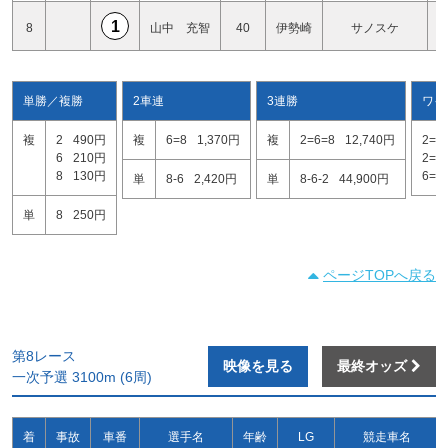
1
8
山中 充智
40
伊勢崎
サノスケ
単勝／複勝
2車連
3連勝
ワイ
複
2
490円
複
6=8
1,370円
複
2=6=8
12,740円
2=6
6
210円
2=8
8
130円
6=8
単
8-6
2,420円
単
8-6-2
44,900円
単
8
250円
ページTOPへ戻る
第8レース
映像を見る
最終オッズ
一次予選 3100m (6周)
着
事故
車番
選手名
年齢
LG
競走車名