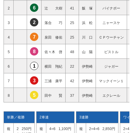
6
2
辻 大樹
41
飯 塚
パイナポー
2
3
落合 巧
25
浜 松
ニャースケ
7
4
泉田 修佑
25
川 口
ＣＰウーチャン
8
5
佐々木 啓
48
山 陽
ピストル
1
6
横田 翔紀
22
伊勢崎
ジャガー
3
7
三浦 康平
42
伊勢崎
マックイーン１
5
8
田中 賢
37
伊勢崎
エクレール
単勝／複勝
2車連
3連勝
ワイ
複
2
250円
複
4=6
1,100円
複
2=4=6
2,850円
2=4