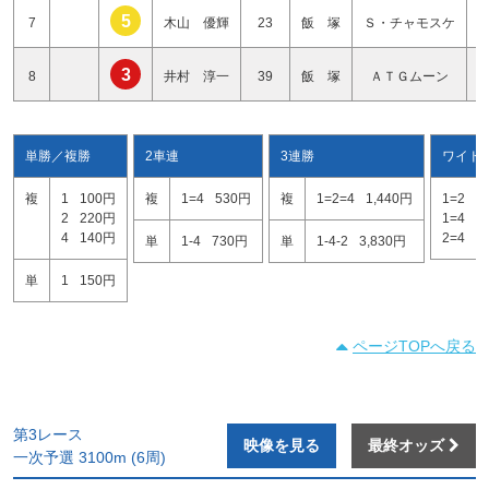
5
7
木山 優輝
23
飯 塚
Ｓ・チャモスケ
3
8
井村 淳一
39
飯 塚
ＡＴＧムーン
単勝／複勝
2車連
3連勝
ワイド
複
1
100円
複
1=4
530円
複
1=2=4
1,440円
1=2
3
2
220円
1=4
2
4
140円
2=4
6
単
1-4
730円
単
1-4-2
3,830円
単
1
150円
ページTOPへ戻る
第3レース
映像を見る
最終オッズ
一次予選 3100m (6周)