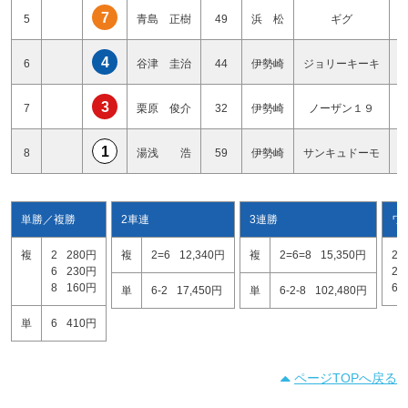
7
5
青島 正樹
49
浜 松
ギグ
4
6
谷津 圭治
44
伊勢崎
ジョリーキーキ
3
7
栗原 俊介
32
伊勢崎
ノーザン１９
1
8
湯浅 浩
59
伊勢崎
サンキュドーモ
単勝／複勝
2車連
3連勝
ワ
複
2
280円
複
2=6
12,340円
複
2=6=8
15,350円
2=
6
230円
2=
8
160円
6=
単
6-2
17,450円
単
6-2-8
102,480円
単
6
410円
ページTOPへ戻る