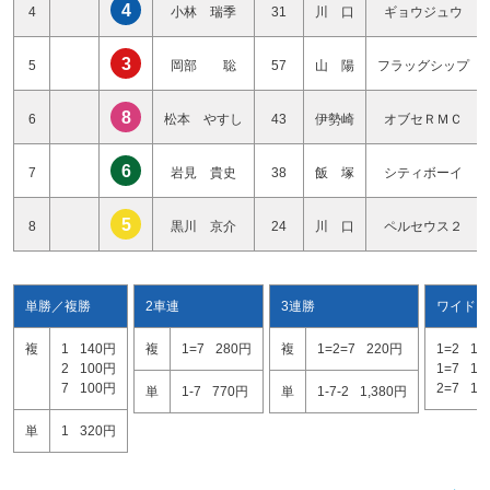
4
4
小林 瑞季
31
川 口
ギョウジュウ
3
5
岡部 聡
57
山 陽
フラッグシップ
8
6
松本 やすし
43
伊勢崎
オブセＲＭＣ
6
7
岩見 貴史
38
飯 塚
シティボーイ
5
8
黒川 京介
24
川 口
ペルセウス２
単勝／複勝
2車連
3連勝
ワイド
複
1
140円
複
1=7
280円
複
1=2=7
220円
1=2
15
2
100円
1=7
12
7
100円
2=7
10
単
1-7
770円
単
1-7-2
1,380円
単
1
320円