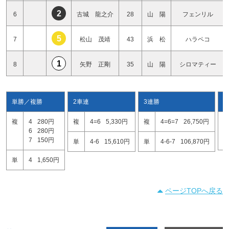
2
6
古城 龍之介
28
山 陽
フェンリル
5
7
松山 茂靖
43
浜 松
ハラペコ
1
8
矢野 正剛
35
山 陽
シロマティー
単勝／複勝
2車連
3連勝
複
4
280円
複
4=6
5,330円
複
4=6=7
26,750円
4
6
280円
4
7
150円
6
単
4-6
15,610円
単
4-6-7
106,870円
単
4
1,650円
ページTOPへ戻る