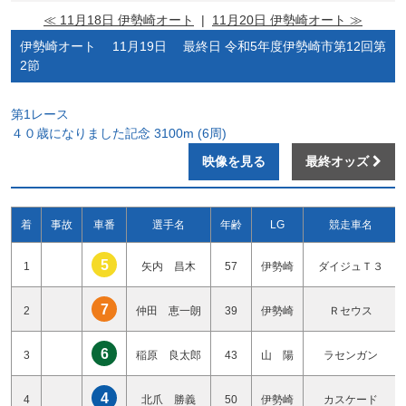
≪ 11月18日 伊勢崎オート
|
11月20日 伊勢崎オート ≫
伊勢崎オート 11月19日 最終日 令和5年度伊勢崎市第12回第
2節
第1レース
４０歳になりました記念 3100m (6周)
映像を見る
最終オッズ
着
事故
車番
選手名
年齢
LG
競走車名
5
1
矢内 昌木
57
伊勢崎
ダイジュＴ３
7
2
仲田 恵一朗
39
伊勢崎
Ｒセウス
6
3
稲原 良太郎
43
山 陽
ラセンガン
4
4
北爪 勝義
50
伊勢崎
カスケード