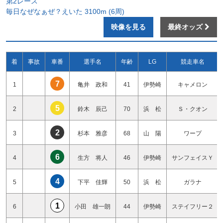
第2レース
毎日なぜなぁぜ？えいた 3100m (6周)
映像を見る
最終オッズ
着
事故
車番
選手名
年齢
LG
競走車名
7
1
亀井 政和
41
伊勢崎
キャメロン
5
2
鈴木 辰己
70
浜 松
Ｓ・クオン
2
3
杉本 雅彦
68
山 陽
ワープ
6
4
生方 将人
46
伊勢崎
サンフェイスＹ
4
5
下平 佳輝
50
浜 松
ガラナ
1
6
小田 雄一朗
44
伊勢崎
ステイフリー２