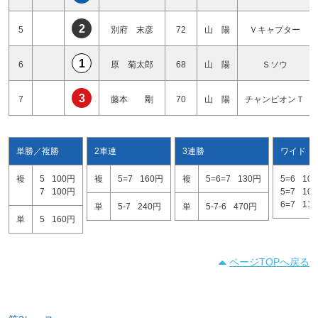
2
5
別府 末彦
72
山 陽
Ｖキャプター
1
6
原 菊太郎
68
山 陽
Ｓソウ
3
7
藤本 剛
70
山 陽
チャンピオンＴ
単勝／複勝
2車連
3連勝
ワイド
複
5
100円
複
5=7
160円
複
5=6=7
130円
5=6
10
7
100円
5=7
10
6=7
11
単
5-7
240円
単
5-7-6
470円
単
5
160円
ページTOPへ戻る