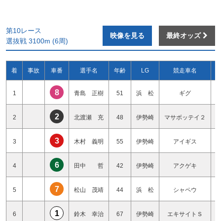
第10レース
映像を見る
最終オッズ
選抜戦 3100m (6周)
着
事故
車番
選手名
年齢
LG
競走車名
8
1
青島 正樹
51
浜 松
ギグ
2
2
北渡瀬 充
48
伊勢崎
マサボッテイ２
3
3
木村 義明
55
伊勢崎
アイギス
6
4
田中 哲
42
伊勢崎
アクゲキ
7
5
松山 茂靖
44
浜 松
シャペウ
1
6
鈴木 幸治
67
伊勢崎
エキサイトＳ