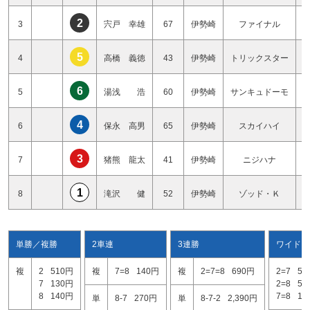
2
3
宍戸 幸雄
67
伊勢崎
ファイナル
5
4
高橋 義徳
43
伊勢崎
トリックスター
6
5
湯浅 浩
60
伊勢崎
サンキュドーモ
4
6
保永 高男
65
伊勢崎
スカイハイ
3
7
猪熊 龍太
41
伊勢崎
ニジハナ
1
8
滝沢 健
52
伊勢崎
ゾッド・Ｋ
単勝／複勝
2車連
3連勝
ワイド
複
2
510円
複
7=8
140円
複
2=7=8
690円
2=7
56
7
130円
2=8
50
8
140円
7=8
11
単
8-7
270円
単
8-7-2
2,390円