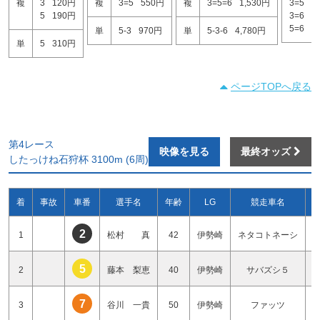
複
3
120円
複
3=5
550円
複
3=5=6
1,530円
3=5
3
5
190円
3=6
2
5=6
4
単
5-3
970円
単
5-3-6
4,780円
単
5
310円
ページTOPへ戻る
第4レース
映像を見る
最終オッズ
したっけね石狩杯 3100m (6周)
着
事故
車番
選手名
年齢
LG
競走車名
2
1
松村 真
42
伊勢崎
ネタコトネーシ
5
2
藤本 梨恵
40
伊勢崎
サバズシ５
7
3
谷川 一貴
50
伊勢崎
ファッツ