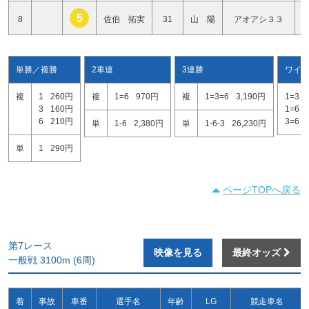
5
8
佐伯 拓実
31
山 陽
アオアシ３３
単勝／複勝
2車連
3連勝
ワイ
複
1
260円
複
1=6
970円
複
1=3=6
3,190円
1=3
3
160円
1=6
6
210円
3=6
単
1-6
2,380円
単
1-6-3
26,230円
単
1
290円
ページTOPへ戻る
第7レース
映像を見る
最終オッズ
一般戦 3100m (6周)
着
事故
車番
選手名
年齢
LG
競走車名