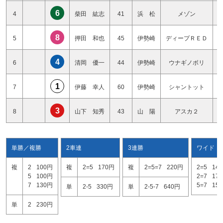
6
4
柴田 紘志
41
浜 松
メゾン
8
5
押田 和也
45
伊勢崎
ディープＲＥＤ
4
6
清岡 優一
44
伊勢崎
ウナギノボリ
1
7
伊藤 幸人
60
伊勢崎
シャントット
3
8
山下 知秀
43
山 陽
アスカ２
単勝／複勝
2車連
3連勝
ワイド
複
2
100円
複
2=5
170円
複
2=5=7
220円
2=5
14
5
100円
2=7
17
7
130円
5=7
15
単
2-5
330円
単
2-5-7
640円
単
2
230円