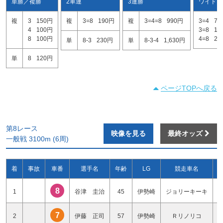
単勝／複勝
2車連
3連勝
ワイド
複
3
150円
複
3=8
190円
複
3=4=8
990円
3=4
76
4
100円
3=8
12
8
100円
4=8
23
単
8-3
230円
単
8-3-4
1,630円
単
8
120円
ページTOPへ戻る
第8レース
映像を見る
最終オッズ
一般戦 3100m (6周)
着
事故
車番
選手名
年齢
LG
競走車名
8
1
谷津 圭治
45
伊勢崎
ジョリーキーキ
7
2
伊藤 正司
57
伊勢崎
Ｒリノリコ