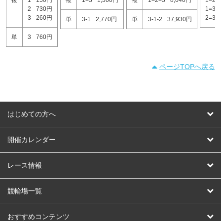
2
730円
1=3
3
260円
2=3
単
3-1
2,770円
単
3-1-2
37,930円
単
3
760円
ページTOPへ戻る
はじめての方へ
はじめての方へ
開催カレンダー
競輪
レース情報
オートレース
レース予想
競輪場一覧
競輪くじ
レース結果
北日本
函館競輪場
青森競輪場
いわき平競輪場
おすすめコンテンツ