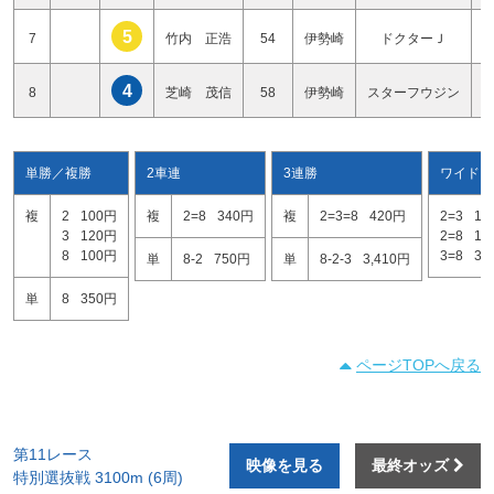
5
7
竹内 正浩
54
伊勢崎
ドクターＪ
4
8
芝崎 茂信
58
伊勢崎
スターフウジン
単勝／複勝
2車連
3連勝
ワイド
複
2
100円
複
2=8
340円
複
2=3=8
420円
2=3
17
3
120円
2=8
14
8
100円
3=8
30
単
8-2
750円
単
8-2-3
3,410円
単
8
350円
ページTOPへ戻る
第11レース
映像を見る
最終オッズ
特別選抜戦 3100m (6周)