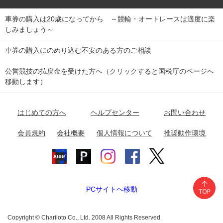
車券の購入は20歳になってから ～競輪・オートレースは適度に楽
Dokanto!
キャリーオーバー一覧
関
競輪選手情報
弥彦競輪場
前橋競輪場
取手競輪場
宇都宮競輪場
しみましょう～
東
大宮競輪場
西武園競輪場
京王閣競輪場
立川競輪場
チャリロトプラザ
Perfecta Navi
車券の購入にのめり込む不安のある方のご相談
南
松戸競輪場
千葉競輪場
川崎競輪場
平塚競輪場
公営競技の払戻金を受けた方へ（クリックすると国税庁のページへ
netkeirin
関
移動します）
小田原競輪場
伊東競輪場
静岡競輪場
東
ケイリンガル
中
名古屋競輪場
岐阜競輪場
大垣競輪場
豊橋競輪場
はじめての方へ
ヘルプセンター
お問い合わせ
部
チャリレンジャー
富山競輪場
松阪競輪場
四日市競輪場
会員規約
会社概要
個人情報について
推奨動作環境
競輪場情報
近
福井競輪場
奈良競輪場
向日町競輪場
和歌山競輪場
畿
岸和田競輪場
オートレース場情報
PCサイトへ移動
中国
玉野競輪場
広島競輪場
防府競輪場
Copyright © Chariloto Co., Ltd. 2008 All Rights Reserved.