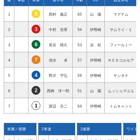
5
1
西村 義正
65
山 陽
マグナム
3
2
中村 浩章
54
伊勢崎
サムライ・１
6
3
長谷 晴久
53
浜 松
フィールミー
7
4
清水 卓
57
伊勢崎
ＮＥＤコルセア
4
5
野沢 守弘
59
伊勢崎
サンタナ
2
6
西崎 洋一郎
51
山 陽
ムッシュマユユ
1
7
渡辺 京二
64
伊勢崎
トムキャット
単勝／複勝
2車連
3連勝
ワイド