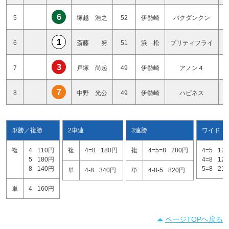
6
5
塚越 浩之
52
伊勢崎
バクダンクン
1
6
斎藤 努
51
浜 松
プリティフライ
3
7
戸塚 尚起
49
伊勢崎
アノン４
7
8
中野 光公
49
伊勢崎
ハピネス
単勝／複勝
2車連
3連勝
ワイド
複
4
110円
複
4=8
180円
複
4=5=8
280円
4=5
12
5
180円
4=8
12
8
140円
5=8
21
単
4-8
340円
単
4-8-5
820円
単
4
160円
ページTOPへ戻る