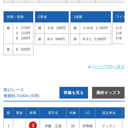
単勝／複勝
2車連
3連勝
ワイド
複
1
270円
複
3=8
180円
複
1=3=8
1,780円
1=3
5
3
110円
1=8
9
8
100円
3=8
1
単
8-3
540円
単
8-3-1
5,590円
単
8
300円
ページTOPへ戻る
第12レース
映像を見る
最終オッズ
優勝戦 3100m (6周)
着
事故
車番
選手名
年齢
LG
競走車名
3
1
伊藤 正真
32
伊勢崎
ティラン