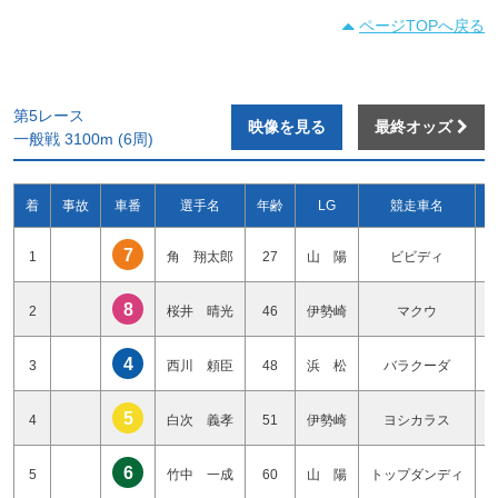
ページTOPへ戻る
第5レース
映像を見る
最終オッズ
一般戦 3100m (6周)
着
事故
車番
選手名
年齢
LG
競走車名
7
1
角 翔太郎
27
山 陽
ビビディ
8
2
桜井 晴光
46
伊勢崎
マクウ
4
3
西川 頼臣
48
浜 松
バラクーダ
5
4
白次 義孝
51
伊勢崎
ヨシカラス
6
5
竹中 一成
60
山 陽
トップダンディ