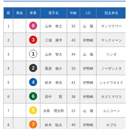
着
事故
車番
選手名
年齢
LG
競走車名
8
1
山本 将之
33
山 陽
サンフラワー
3
2
三浦 康平
43
伊勢崎
マックイーン
1
3
山本 智大
44
山 陽
リンダ
2
4
栗原 俊介
33
伊勢崎
ノーザン１９
4
5
鈴木 将光
41
伊勢崎
シャドウＤＥＣ
6
6
田中 賢
38
伊勢崎
ネズミマウス
5
7
永島 潤太郎
22
山 陽
ユニコーン
7
8
鈴木 聡太
40
伊勢崎
キブロ