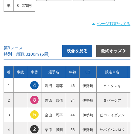
単
8
270円
ページTOPへ戻る
第9レース
映像を見る
最終オッズ
特別一般戦 3100m (6周)
着
事故
車番
選手名
年齢
LG
競走車名
4
1
岩沼 靖郎
46
伊勢崎
Ｍ・タンキ
8
2
吉原 恭佑
34
伊勢崎
Ｓバーシア
5
3
金山 周平
44
伊勢崎
ビバ・イダテン
2
4
栗原 勝測
58
伊勢崎
サバイバルＭＫ