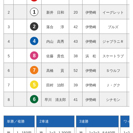
1
2
新井 日和
20
伊勢崎
イーグレット
2
3
落合 淳
42
伊勢崎
ブルズ
4
4
内山 高秀
43
伊勢崎
ジャブラニＲ
8
5
佐藤 貴也
38
浜 松
スケートラブ
7
6
高橋 貢
52
伊勢崎
Ｓウルフ
5
7
田村 治郎
39
伊勢崎
Ｊ・グク
6
8
早川 清太郎
41
伊勢崎
シナモン
単勝／複勝
2車連
3連勝
ワイ
複
1
150円
複
1=3
1,300円
複
1=2=3
8,640円
1=2