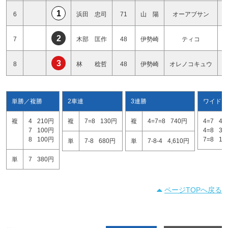
1
6
浜田 忠司
71
山 陽
オーアブサン
2
7
木部 匡作
48
伊勢崎
ティコ
3
8
林 稔哲
48
伊勢崎
オレノコキュウ
単勝／複勝
2車連
3連勝
ワイド
複
4
210円
複
7=8
130円
複
4=7=8
740円
4=7
49
7
100円
4=8
32
8
100円
7=8
10
単
7-8
680円
単
7-8-4
4,610円
単
7
380円
ページTOPへ戻る