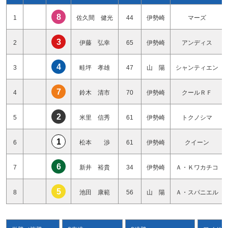
8
1
佐久間 健光
44
伊勢崎
マーズ
3
2
伊藤 弘幸
65
伊勢崎
アンディス
4
3
畦坪 孝雄
47
山 陽
シャンティエン
7
4
鈴木 清市
70
伊勢崎
クールＲＦ
2
5
米里 信秀
61
伊勢崎
トクノシマ
1
6
松本 渉
61
伊勢崎
クイーン
6
7
新井 裕貴
34
伊勢崎
Ａ・Ｋワカチコ
5
8
池田 康範
56
山 陽
Ａ・スパニエル