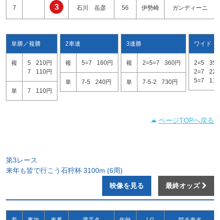
3
7
石川 岳彦
56
伊勢崎
ガンディーニ
単勝／複勝
2車連
3連勝
ワイド
複
5
210円
複
5=7
160円
複
2=5=7
360円
2=5
35
7
110円
2=7
22
5=7
11
単
7-5
240円
単
7-5-2
730円
単
7
110円
ページTOPへ戻る
第3レース
来年も皆で行こう石狩杯 3100m (6周)
映像を見る
最終オッズ
着
事故
車番
選手名
年齢
LG
競走車名