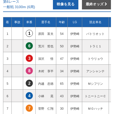
第6レース
映像を見る
最終オッズ
一般戦 3100m (6周)
着
事故
車番
選手名
年齢
LG
競走車名
1
1
原田 富夫
54
伊勢崎
パトリオット
6
2
荒川 哲也
50
伊勢崎
トラミ１
3
3
深沢 悟
47
伊勢崎
トウリョウ
8
4
木村 享平
34
伊勢崎
アンシャンテ
2
5
内越 忠徳
65
伊勢崎
Ｍシフリン
4
6
小林 晃
43
伊勢崎
トニートニーＣ
7
7
菅野 仁翔
30
伊勢崎
ＭＯハッチ